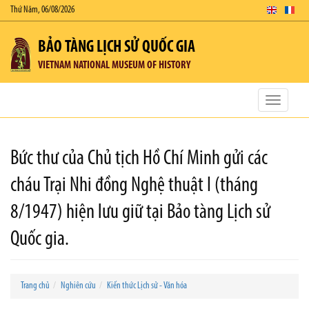
Thứ Năm, 06/08/2026
BẢO TÀNG LỊCH SỬ QUỐC GIA
VIETNAM NATIONAL MUSEUM OF HISTORY
Toggle
navigatio
Bức thư của Chủ tịch Hồ Chí Minh gửi các
cháu Trại Nhi đồng Nghệ thuật I (tháng
8/1947) hiện lưu giữ tại Bảo tàng Lịch sử
Quốc gia.
Trang chủ
Nghiên cứu
Kiến thức Lịch sử - Văn hóa