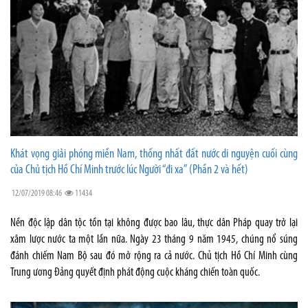
Khát vọng giải phóng miền Nam, thống nhất đất nước di nguyện cuối cùng
của Chủ tịch Hồ Chí Minh trước lúc Người “đi xa” (Phần 2 và hết)
12/07/2019 08:46
11434
Nền độc lập dân tộc tồn tại không được bao lâu, thực dân Pháp quay trở lại
xâm lược nước ta một lần nữa. Ngày 23 tháng 9 năm 1945, chúng nổ súng
đánh chiếm Nam Bộ sau đó mở rộng ra cả nước. Chủ tịch Hồ Chí Minh cùng
Trung ương Đảng quyết định phát động cuộc kháng chiến toàn quốc.