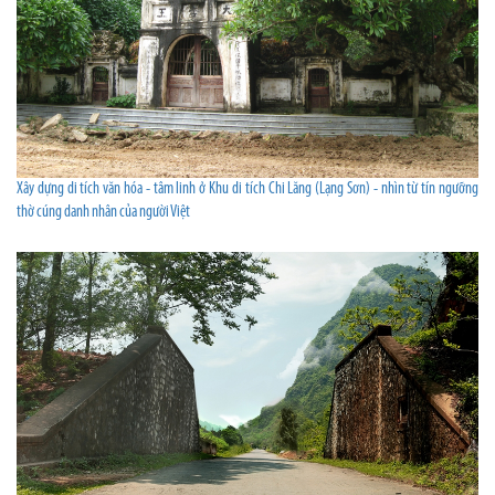
Xây dựng di tích văn hóa - tâm linh ở Khu di tích Chi Lăng (Lạng Sơn) - nhìn từ tín ngưỡng
thờ cúng danh nhân của người Việt