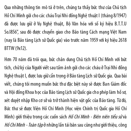
Qua những thông tin mô tả ở trên, chúng ta thấy bức thư của Chủ tịch
Hồ Chí Minh gửi cho các cháu Trại Nhi đồng Nghệ thuật I (tháng 8/1947)
đã được lưu giữ ở Vụ Nghệ thuật, Bộ Văn hóa với số ký hiệu B.T.T.U
So.I856”, sau đó được chuyển giao cho Bảo tàng Cách mạng Việt Nam
(nay là Bảo tàng Lịch sử Quốc gia) vào trước năm 1959 với ký hiệu 2618
BTTW (9x12).
Hơn 70 năm đã trôi qua, bức chân dung Chủ tịch Hồ Chí Minh với bút
tích, chữ ký của Người viết sau tấm ảnh gửi cho các cháu ở Trại Nhi đồng
Nghệ thuật I, được lưu giữ cẩn trọng ở Bảo tàng Lịch sử Quốc gia. Qua bài
viết, chúng tôi mong muốn bức thư đặc biệt này sẽ được Ban Giám đốc
và Hội đồng Khoa học của Bảo tàng Lịch sử Quốc gia cho phép làm hồ sơ,
xét duyệt nhập Kho cơ sở và trở thành hiện vật gốc của Bảo tàng.
Từ đó,
Bức thư sẽ được Viện Hồ Chí Minh (Học viện Chính trị Quốc gia Hồ Chí
Minh) giới thiệu trong các cuốn sách
Hồ Chí Minh - Biên niên tiểu sử
và
Hồ Chí Minh - Toàn tập
ở những lần tái bản sau cũng như giới thiệu, công