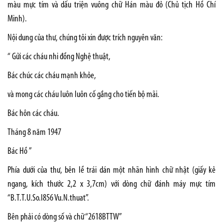
màu mực tím và dấu triện vuông chữ Hán màu đỏ (Chủ tịch Hồ Chí
Minh).
Nội dung của thư, chúng tôi xin được trích nguyên văn:
“ Gửi các cháu nhi đồng Nghệ thuật,
Bác chúc các cháu mạnh khỏe,
và mong các cháu luôn luôn cố gắng cho tiến bộ mãi.
Bác hôn các cháu.
Tháng 8 năm 1947
Bác Hồ ”
Phía dưới của thư, bên lề trái dán một nhãn hình chữ nhật (giấy kẻ
ngang, kích thước 2,2 x 3,7cm) với dòng chữ đánh máy mực tím
“B.T.T.U.So.I856 Vu.N.thuat”.
Bên phải có dòng số và chữ “2618BTTW”