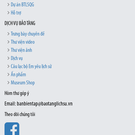
Dự án BTLSQG
Hỗ trợ
DỊCH VỤ BẢO TÀNG
Trưng bày chuyên đề
Thư viện video
Thư viện ảnh
Dịch vụ
Câu lạc bộ Em yêu lịch sử
Ấn phẩm
Museum Shop
Hòm thư góp ý
Email: banbientap@baotanglichsu.vn
Theo dõi chúng tôi