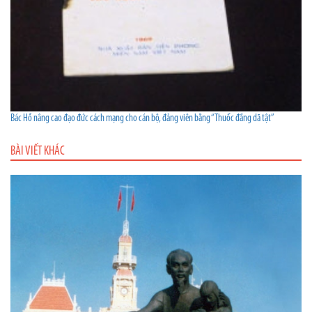
Bác Hồ nâng cao đạo đức cách mạng cho cán bộ, đảng viên bằng “Thuốc đắng dã tật”
BÀI VIẾT KHÁC