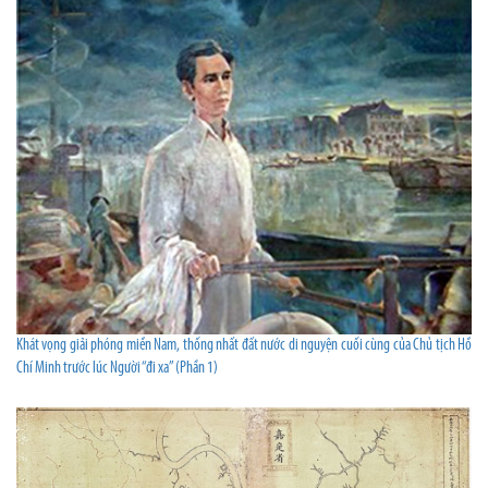
Khát vọng giải phóng miền Nam, thống nhất đất nước di nguyện cuối cùng của Chủ tịch Hồ
Chí Minh trước lúc Người “đi xa” (Phần 1)