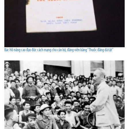
Bác Hồ nâng cao đạo đức cách mạng cho cán bộ, đảng viên bằng “Thuốc đắng dã tật”