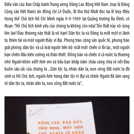
Điếu văn của Ban Chấp hành Trung ương Đảng Lao động Việt Nam (nay là Đảng
Cộng sản Việt Nam) do đồng chí Lê Duẩn, Bí thư thứ Nhất đọc tại lễ truy điệu
trọng thể Chủ tịch Hồ Chí Minh ngày 9-9-1969 tại Quảng trường Ba Đình, có
đoạn: “Hồ Chủ tịch kính yêu của chúng ta không còn nữa! Tổn thất này vô cùng
lớn lao! Đau thương này thật là vô hạn! Dân tộc ta và Đảng ta mất một vị lãnh
tụ thiên tài và một người thầy vĩ đại. Phong trào cộng sản quốc tế, phong trào
giải phóng dân tộc và cả loài người tiến bộ mất một chiến sĩ lỗi lạc, một người
bạn chiến đấu kiên cường và thân thiết. Đồng bào và chiến sĩ cả nước ta thương
nhớ Người khôn xiết! Anh em và bầu bạn khắp năm châu cùng chia sẻ nỗi đau
buồn sâu sắc của chúng ta ...Dân tộc ta, nhân dân ta, non sông đất nước ta đã
sinh ra Hồ Chủ tịch, người Anh hùng dân tộc vĩ đại và chính Người đã làm rạng
rỡ dân tộc ta, nhân dân ta, non sông đất nước ta"..