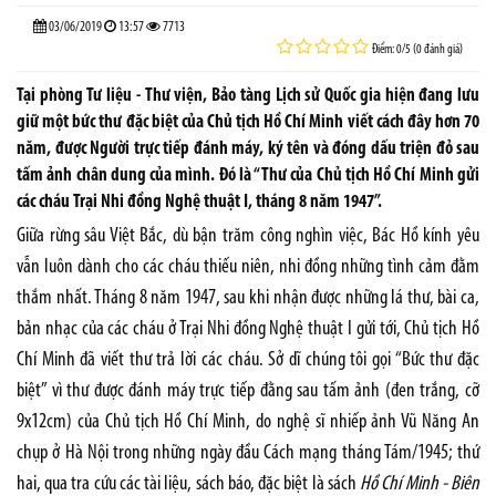
03/06/2019
13:57
7713
Điểm: 0/5 (0 đánh giá)
Tại phòng Tư liệu - Thư viện, Bảo tàng Lịch sử Quốc gia hiện đang lưu
giữ một bức thư đặc biệt của Chủ tịch Hồ Chí Minh viết cách đây hơn 70
năm, được Người trực tiếp đánh máy, ký tên và đóng dấu triện đỏ sau
tấm ảnh chân dung của mình. Đó là “Thư của Chủ tịch Hồ Chí Minh gửi
các cháu Trại Nhi đồng Nghệ thuật I, tháng 8 năm 1947”.
Giữa rừng sâu Việt Bắc, dù bận trăm công nghìn việc, Bác Hồ kính yêu
vẫn luôn dành cho các cháu thiếu niên, nhi đồng những tình cảm đằm
thắm nhất. Tháng 8 năm 1947, sau khi nhận được những lá thư, bài ca,
bản nhạc của các cháu ở Trại Nhi đồng Nghệ thuật I gửi tới, Chủ tịch Hồ
Chí Minh đã viết thư trả lời các cháu. Sở dĩ chúng tôi gọi “Bức thư đặc
biệt” vì thư được đánh máy trực tiếp đằng sau tấm ảnh (đen trắng, cỡ
9x12cm) của Chủ tịch Hồ Chí Minh, do nghệ sĩ nhiếp ảnh Vũ Năng An
chụp ở Hà Nội trong những ngày đầu Cách mạng tháng Tám/1945; thứ
hai, qua tra cứu các tài liệu, sách báo, đặc biệt là sách
Hồ Chí Minh - Biên