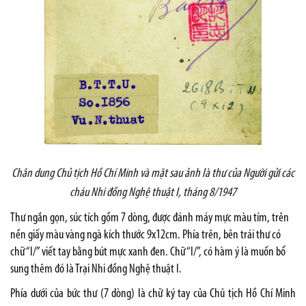
Chân dung Chủ tịch Hồ Chí Minh và mặt sau ảnh là thư của Người
gửi các
cháu Nhi đồng Nghệ thuật I, tháng 8/1947
Thư ngắn gọn, súc tích gồm 7 dòng, được đánh máy mực màu tím, trên
nền giấy màu vàng ngà kích thước 9x12cm. Phía trên, bên trái thư có
chữ “I/” viết tay bằng bút mực xanh đen. Chữ “I/”, có hàm ý là muốn bổ
sung thêm đó là Trại Nhi đồng Nghệ thuật I.
Phía dưới của bức thư (7 dòng) là chữ ký tay của Chủ tịch Hồ Chí Minh