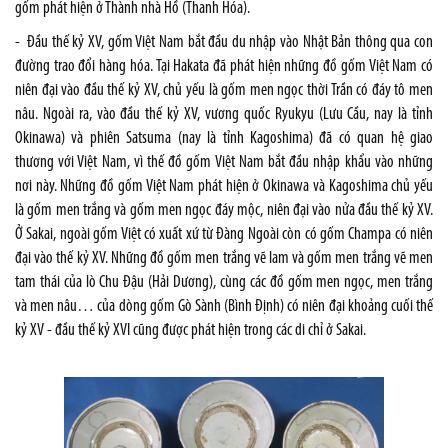
gốm phát hiện ở Thành nhà Hồ (Thanh Hóa).
- Đầu thế kỷ XV, gốm Việt Nam bắt đầu du nhập vào Nhật Bản thông qua con
đường trao đổi hàng hóa. Tại Hakata đã phát hiện những đồ gốm Việt Nam có
niên đại vào đầu thế kỷ XV, chủ yếu là gốm men ngọc thời Trần có đáy tô men
nâu. Ngoài ra, vào đầu thế kỷ XV, vương quốc Ryukyu (Lưu Cầu, nay là tỉnh
Okinawa) và phiên Satsuma (nay là tỉnh Kagoshima) đã có quan hệ giao
thương với Việt Nam, vì thế đồ gốm Việt Nam bắt đầu nhập khẩu vào những
nơi này. Những đồ gốm Việt Nam phát hiện ở Okinawa và Kagoshima chủ yếu
là gốm men trắng và gốm men ngọc đáy mộc, niên đại vào nửa đầu thế kỷ XV.
Ở Sakai, ngoài gốm Việt có xuất xứ từ Đàng Ngoài còn có gốm Champa có niên
đại vào thế kỷ XV. Những đồ gốm men trắng vẽ lam và gốm men trắng vẽ men
tam thái của lò Chu Đậu (Hải Dương), cùng các đồ gốm men ngọc, men trắng
và men nâu… của dòng gốm Gò Sành (Bình Định) có niên đại khoảng cuối thế
kỷ XV - đầu thế kỷ XVI cũng được phát hiện trong các di chỉ ở Sakai.