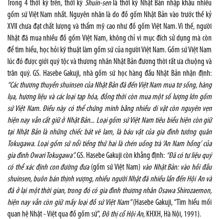
Trong 4 thời kỳ trên, thời kỳ
Shuin-sen
là thời kỳ Nhật Bản nhập khẩu nhiều
gốm sứ Việt Nam nhất. Nguyên nhân là do đồ gốm Nhật Bản vào trước thế kỷ
XVII chưa đạt chất lượng và thẩm mỹ cao như đồ gốm Việt Nam. Vì thế, người
Nhật đã mua nhiều đồ gốm Việt Nam, không chỉ vì mục đích sử dụng mà còn
để tìm hiểu, học hỏi kỹ thuật làm gốm sứ của người Việt Nam. Gốm sứ Việt Nam
lúc đó được giới quý tộc và thương nhân Nhật Bản đương thời rất ưa chuộng và
trân quý. GS. Hasebe Gakuji, nhà gốm sứ học hàng đầu Nhật Bản nhận định:
“Các thương thuyền shuinsen của Nhật Bản đã đến Việt Nam mua tơ sống, hàng
lụa, hương liệu và các loại tạp hóa, đồng thời còn mua một số lượng lớn gốm
sứ Việt Nam. Điều này có thể chứng minh bằng nhiều di vật còn nguyên vẹn
hiện nay vẫn cất giữ ở Nhật Bản... Loại gốm sứ Việt Nam tiêu biểu hiện còn giữ
tại Nhật Bản là những chiếc bát vẽ lam, là báu vật của gia đình tướng quân
Tokugawa. Loại gốm sứ nổi tiếng thứ hai là chén uống trà ‘An Nam hồng’ của
gia đình Owari Tokugawa”.
GS. Hasebe Gakuji còn khẳng định:
“Đã có tư liệu quý
có thể xác định con đường đưa
(gốm sứ Việt Nam)
vào Nhật Bản: vào hồi đầu
shuinsen, buôn bán thịnh vượng, nhiều người Nhật đã nhiều lần đến Hội An và
đã ở lại một thời gian, trong đó có gia đình thương nhân Osawa Shirozaemon,
hiện nay vẫn còn giữ mấy loại đồ sứ Việt Nam”
(Hasebe Gakuji, “Tìm hiểu mối
quan hệ Nhật - Việt qua đồ gốm sứ”,
Ðô thị cổ Hội An
, KHXH, Hà Nội, 1991).