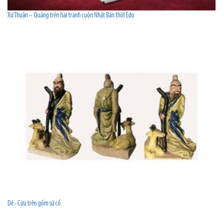
Xứ Thuận – Quảng trên hai tranh cuộn Nhật Bản thời Edo
Dê - Cừu trên gốm sứ cổ