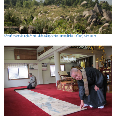
Kếtquả thám sát, nghiên cứu khảo cố học chùa Hương Tích ( Hà Tĩnh) năm 2009