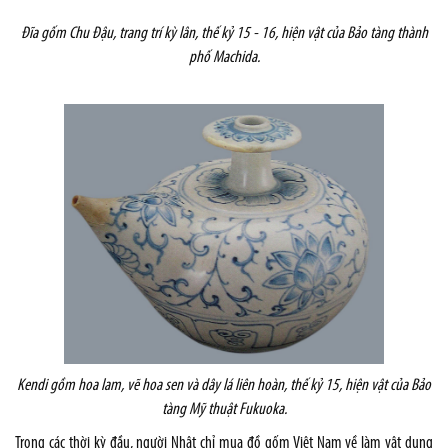
Đĩa gốm Chu Đậu, trang trí kỳ lân, thế kỷ 15 - 16, hiện vật của Bảo tàng thành
phố Machida.
Kendi gồm hoa lam, vẽ hoa sen và dây lá liên hoàn, thế kỷ 15,
hiện vật của Bảo
tàng Mỹ thuật Fukuoka.
Trong các thời kỳ đầu, người Nhật chỉ mua đồ gốm Việt Nam về làm vật dụng