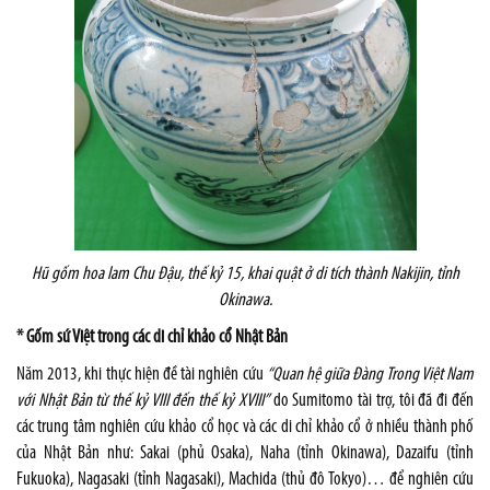
Hũ gốm hoa lam Chu Đậu, thế kỷ 15, khai quật ở di tích thành Nakijin, tỉnh
Okinawa.
* Gốm sứ Việt trong các di chỉ khảo cổ Nhật Bản
Năm 2013, khi thực hiện đề tài nghiên cứu
“Quan hệ giữa Đàng Trong Việt Nam
với Nhật Bản từ thế kỷ VIII đến thế kỷ XVIII”
do Sumitomo tài trợ, tôi đã đi đến
các trung tâm nghiên cứu khảo cổ học và các di chỉ khảo cổ ở nhiều thành phố
của Nhật Bản như: Sakai (phủ Osaka), Naha (tỉnh Okinawa), Dazaifu (tỉnh
Fukuoka), Nagasaki (tỉnh Nagasaki), Machida (thủ đô Tokyo)… để nghiên cứu