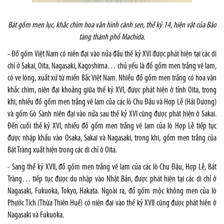
Bát gốm men lục, khắc chìm hoa văn hình cánh sen, thế kỷ 14, hiện vật của Bảo
tàng thành phố Machida.
- Đồ gốm Việt Nam có niên đại vào nửa đầu thế kỷ XVI được phát hiện tại các di
chỉ ở Sakai, Oita, Nagasaki, Kagoshima… chủ yếu là đồ gốm men trắng vẽ lam,
có ve lòng, xuất xứ từ miền Bắc Việt Nam. Nhiều đồ gốm men trắng có hoa văn
khắc chìm, niên đại khoảng giữa thế kỷ XVI, được phát hiện ở tỉnh Oita, trong
khi, nhiều đồ gốm men trắng vẽ lam của các lò Chu Đậu và Hợp Lễ (Hải Dương)
và gốm Gò Sành niên đại vào nửa sau thế kỷ XVI cũng được phát hiện ở Sakai.
Đến cuối thế kỷ XVI, nhiều đồ gốm men trắng vẽ lam của lò Hợp Lễ tiếp tục
được nhập khẩu vào Osaka, Sakai và Nagasaki, trong khi, gốm men trắng của
Bát Tràng xuất hiện trong các di chỉ ở Oita.
- Sang thế kỷ XVII, đồ gốm men trắng vẽ lam của các lò Chu Đậu, Hợp Lễ, Bát
Tràng… tiếp tục được du nhập vào Nhật Bản, được phát hiện tại các di chỉ ở
Nagasaki, Fukuoka, Tokyo, Hakata. Ngoài ra, đồ gốm mộc không men của lò
Phước Tích (Thừa Thiên Huế) có niên đại vào thế kỷ XVII cũng được phát hiện ở
Nagasaki và Fukuoka.