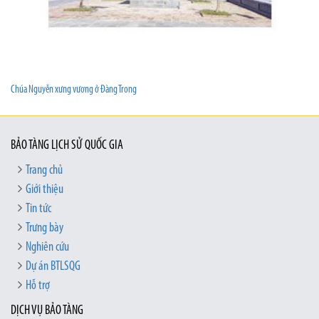
Chúa Nguyễn xưng vương ở Đàng Trong
BẢO TÀNG LỊCH SỬ QUỐC GIA
Trang chủ
Giới thiệu
Tin tức
Trưng bày
Nghiên cứu
Dự án BTLSQG
Hỗ trợ
DỊCH VỤ BẢO TÀNG