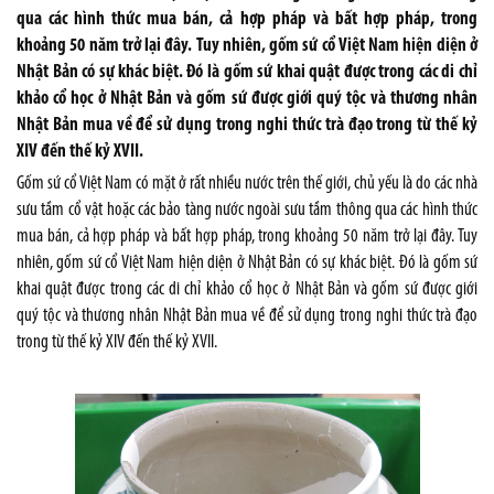
qua các hình thức mua bán, cả hợp pháp và bất hợp pháp, trong
khoảng 50 năm trở lại đây. Tuy nhiên, gốm sứ cổ Việt Nam hiện diện ở
Nhật Bản có sự khác biệt. Đó là gốm sứ khai quật được trong các di chỉ
khảo cổ học ở Nhật Bản và gốm sứ được giới quý tộc và thương nhân
Nhật Bản mua về để sử dụng trong nghi thức trà đạo trong từ thế kỷ
XIV đến thế kỷ XVII.
Gốm sứ cổ Việt Nam có mặt ở rất nhiều nước trên thế giới, chủ yếu là do các nhà
sưu tầm cổ vật hoặc các bảo tàng nước ngoài sưu tầm thông qua các hình thức
mua bán, cả hợp pháp và bất hợp pháp, trong khoảng 50 năm trở lại đây. Tuy
nhiên, gốm sứ cổ Việt Nam hiện diện ở Nhật Bản có sự khác biệt. Đó là gốm sứ
khai quật được trong các di chỉ khảo cổ học ở Nhật Bản và gốm sứ được giới
quý tộc và thương nhân Nhật Bản mua về để sử dụng trong nghi thức trà đạo
trong từ thế kỷ XIV đến thế kỷ XVII.