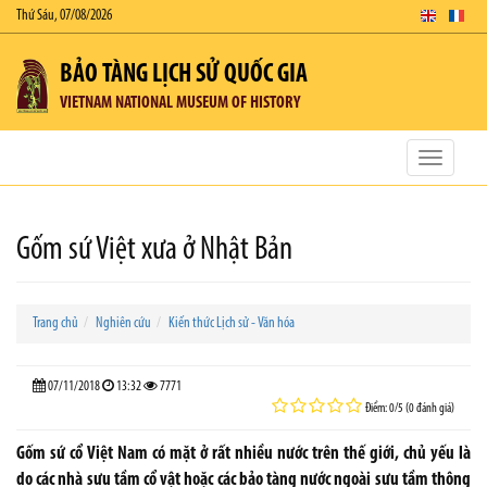
Thứ Sáu, 07/08/2026
BẢO TÀNG LỊCH SỬ QUỐC GIA
VIETNAM NATIONAL MUSEUM OF HISTORY
Toggle
navigatio
Gốm sứ Việt xưa ở Nhật Bản
Trang chủ
Nghiên cứu
Kiến thức Lịch sử - Văn hóa
07/11/2018
13:32
7771
Điểm: 0/5 (0 đánh giá)
Gốm sứ cổ Việt Nam có mặt ở rất nhiều nước trên thế giới, chủ yếu là
do các nhà sưu tầm cổ vật hoặc các bảo tàng nước ngoài sưu tầm thông