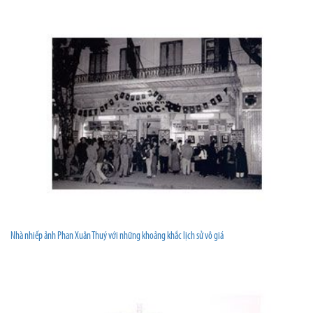
Nhà nhiếp ảnh Phan Xuân Thuý với những khoảng khắc lịch sử vô giá