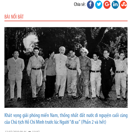
Chia sẻ:
BÀI NỔI BẬT
Khát vọng giải phóng miền Nam, thống nhất đất nước di nguyện cuối cùng
của Chủ tịch Hồ Chí Minh trước lúc Người “đi xa” (Phần 2 và hết)