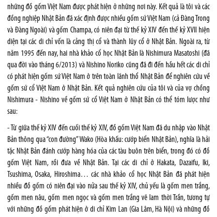
những đồ gốm Việt Nam được phát hiện ở những nơi này. Kết quả là tôi và các
đồng nghiệp Nhật Bản đã xác định được nhiều gốm sứ Việt Nam (cả Đàng Trong
và Đàng Ngoài) và gốm Champa, có niên đại từ thế kỷ XIV đến thế kỷ XVII hiện
diện tại các di chỉ vốn là cảng thị cổ và thành lũy cổ ở Nhật Bản. Ngoài ra, từ
năm 1995 đến nay, hai nhà khảo cổ học Nhật Bản là Nishimura Masatoshi (đã
qua đời vào tháng 6/2013) và Nishino Noriko cũng đã đi đến hầu hết các di chỉ
có phát hiện gốm sứ Việt Nam ở trên toàn lãnh thổ Nhật Bản để nghiên cứu về
gốm sứ cổ Việt Nam ở Nhật Bản. Kết quả nghiên cứu của tôi và của vợ chồng
Nishimura - Nishino về gốm sứ cổ Việt Nam ở Nhật Bản có thể tóm lược như
sau:
- Từ giữa thế kỷ XIV đến cuối thế kỷ XIV, đồ gốm Việt Nam đã du nhập vào Nhật
Bản thông qua “con đường” Wako (Hòa khấu: cướp biển Nhật Bản), nghĩa là hải
tặc Nhật Bản đánh cướp hàng hóa của các tàu buôn trên biển, trong đó có đồ
gốm Việt Nam, rồi đưa về Nhật Bản. Tại các di chỉ ở Hakata, Dazaifu, Iki,
Tsushima, Osaka, Hiroshima… các nhà khảo cổ học Nhật Bản đã phát hiện
nhiều đồ gốm có niên đại vào nửa sau thế kỷ XIV, chủ yếu là gốm men trắng,
gốm men nâu, gốm men ngọc và gốm men trắng vẽ lam thời Trần, tương tự
với những đồ gốm phát hiện ở di chỉ Kim Lan (Gia Lâm, Hà Nội) và những đồ