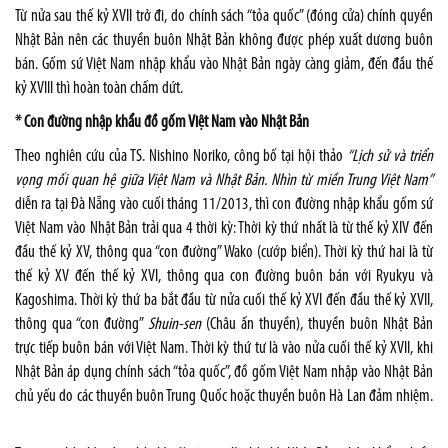
Từ nửa sau thế kỷ XVII trở đi, do chính sách “tỏa quốc” (đóng cửa) chính quyền
Nhật Bản nên các thuyền buôn Nhật Bản không được phép xuất dương buôn
bán. Gốm sứ Việt Nam nhập khẩu vào Nhật Bản ngày càng giảm, đến đầu thế
kỷ XVIII thì hoàn toàn chấm dứt.
* Con đường nhập khẩu đồ gốm Việt Nam vào Nhật Bản
Theo nghiên cứu của TS. Nishino Noriko, công bố tại hội thảo
“Lịch sử và triển
vọng mối quan hệ giữa Việt Nam và Nhật Bản. Nhìn từ miền Trung Việt Nam”
diễn ra tại Đà Nẵng vào cuối tháng 11/2013, thì con đường nhập khẩu gốm sứ
Việt Nam vào Nhật Bản trải qua 4 thời kỳ: Thời kỳ thứ nhất là từ thế kỷ XIV đến
đầu thế kỷ XV, thông qua “con đường” Wako (cướp biển). Thời kỳ thứ hai là từ
thế kỷ XV đến thế kỷ XVI, thông qua con đường buôn bán với Ryukyu và
Kagoshima. Thời kỳ thứ ba bắt đầu từ nửa cuối thế kỷ XVI đến đầu thế kỷ XVII,
thông qua “con đường”
Shuin-sen
(Châu ấn thuyền), thuyền buôn Nhật Bản
trực tiếp buôn bán với Việt Nam. Thời kỳ thứ tư là vào nửa cuối thế kỷ XVII, khi
Nhật Bản áp dụng chính sách “tỏa quốc”, đồ gốm Việt Nam nhập vào Nhật Bản
chủ yếu do các thuyền buôn Trung Quốc hoặc thuyền buôn Hà Lan đảm nhiệm.