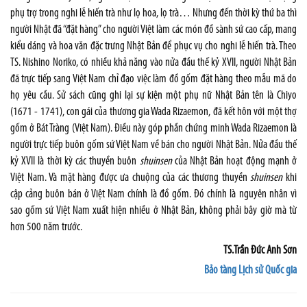
phụ trợ trong nghi lễ hiến trà như lọ hoa, lọ trà… Nhưng đến thời kỳ thứ ba thì
người Nhật đã “đặt hàng” cho người Việt làm các món đồ sành sứ cao cấp, mang
kiểu dáng và hoa văn đặc trưng Nhật Bản để phục vụ cho nghi lễ hiến trà. Theo
TS. Nishino Noriko, có nhiều khả năng vào nửa đầu thế kỷ XVII, người Nhật Bản
đã trực tiếp sang Việt Nam chỉ đạo việc làm đồ gốm đặt hàng theo mẫu mã do
họ yêu cầu. Sử sách cũng ghi lại sự kiện một phụ nữ Nhật Bản tên là Chiyo
(1671 - 1741), con gái của thương gia Wada Rizaemon, đã kết hôn với một thợ
gốm ở Bát Tràng (Việt Nam). Điều này góp phần chứng minh Wada Rizaemon là
người trực tiếp buôn gốm sứ Việt Nam về bán cho người Nhật Bản. Nửa đầu thế
kỷ XVII là thời kỳ các thuyền buôn
shuinsen
của Nhật Bản hoạt động mạnh ở
Việt Nam. Và mặt hàng được ưa chuộng của các thương thuyền
shuinsen
khi
cập cảng buôn bán ở Việt Nam chính là đồ gốm. Đó chính là nguyên nhân vì
sao gốm sứ Việt Nam xuất hiện nhiều ở Nhật Bản, không phải bây giờ mà từ
hơn 500 năm trước.
TS.Trần Đức Anh Sơn
Bảo tàng Lịch sử Quốc gia