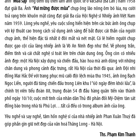
ảnh “
Múa sạp”
ông đem dự triển lãm ảnh quốc tế ở Vácsava (Ba Lan ) năm 1958
đạt giải Ba. Ảnh “
Vui mừng được mùa”
chụp ông lão nông ôm bó lúa, nụ cười
toả rạng trên khuôn mặt cũng đạt giải Ba của Hội Nghệ sĩ Nhiếp ảnh Việt Nam
năm 1959. Lòng yêu nghề, yêu cuộc sống hiển hiện trên các bức ảnh ông chụp
với kỹ thuât cao trong cách sử dụng ánh sáng để bắt được cái thần của người
chụp ảnh, thể hiện đặc tả nhất ở đôi mắt và nét mặt. Có lẽ hiếm người chụp
được gạo cội của làng nhiếp ảnh là Võ An Ninh đẹp như thế. Vẻ phong trần,
điềm tĩnh và cái chất nghệ sĩ toát lên trên chân dung ông. Ông còn có nhiều
ảnh đẹp: một Hà Nội xây dựng và chiến đấu, hào hoa mà anh dũng với những
chân dung và phong cảnh đặc trưng, rất Hà Nội của thời đã qua: ảnh Đội nhi
đồng Mai Hắc Đế với trang phục mũ calô đội lệch mùa thu 1945, ảnh ông Bạch
Ngọc Liễn, người đã từng chiến đấu trong Liên khu I “60 ngày đêm khói lửa”, là
chính trị viên tiểu đoàn 88, trung đoàn 54 đi đầu hàng quân tiến vào thành
phố ngày 10/10; cuộc mít tinh của nhân dân Thủ đô phản đối Mỹ-Diệm tàn sát
đồng bào trong nhà tù Phú Lợi…tất cả đều có trong album ảnh của ông.
Yêu nghề và say nghề, tâm hồn nghệ sĩ của nhà nhiếp ảnh Phan Xuân Thuý đã
góp phần gìn giữ nét đẹp của văn hoá Thăng Long - Hà Nội.
Ths. Phạm Kim Thanh