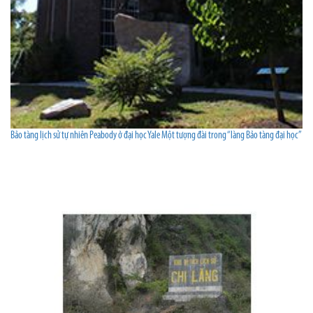
Bảo tàng lịch sử tự nhiên Peabody ở đại học Yale Một tượng đài trong “làng Bảo tàng đại học”