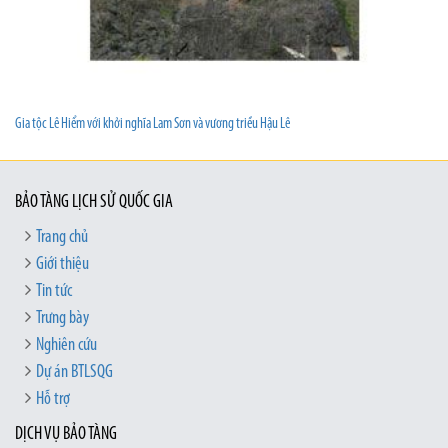
Gia tộc Lê Hiểm với khởi nghĩa Lam Sơn và vương triều Hậu Lê
BẢO TÀNG LỊCH SỬ QUỐC GIA
Trang chủ
Giới thiệu
Tin tức
Trưng bày
Nghiên cứu
Dự án BTLSQG
Hỗ trợ
DỊCH VỤ BẢO TÀNG