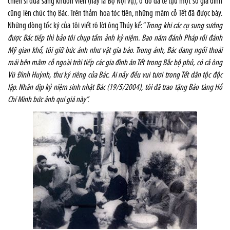
chiến sĩ đưa sang khuôn viên (nay là Bộ Nội vụ), ở đó đã tề tựu một số gia đình
cũng lên chúc thọ Bác. Trên thảm hoa tóc tiên, những mâm cỗ Tết đã được bày.
Những dòng tốc ký của tôi viết rõ lời ông Thúy kể: “
Trong khi các cụ sung sướng
được Bác tiếp thì bảo tôi chụp tấm ảnh kỷ niệm. Bao năm đánh Pháp rồi đánh
Mỹ gian khổ, tôi giữ bức ảnh như vật gia bảo. Trong ảnh, Bác đang ngồi thoải
mái bên mâm cỗ ngoài trời tiếp các gia đình ăn Tết trong Bắc bộ phủ, có cả ông
Vũ Đình Huỳnh, thư ký riêng của Bác. Ai nấy đều vui tươi trong Tết dân tộc độc
lập. Nhân dịp kỷ niệm sinh nhật Bác (19/5/2004), tôi đã trao tặng Bảo tàng Hồ
Chí Minh bức ảnh quí giá này”.