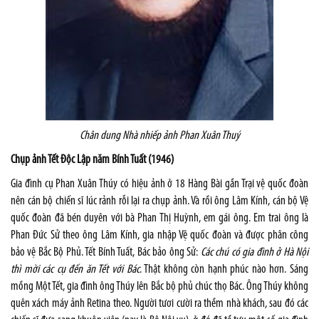
Chân dung Nhà nhiếp ảnh Phan Xuân Thuý
Chụp ảnh Tết Độc Lập năm Bính Tuất (1946)
Gia đình cụ Phan Xuân Thúy có hiệu ảnh ở 18 Hàng Bài gần Trại vệ quốc đoàn
nên cán bộ chiến sĩ lúc rảnh rỗi lại ra chụp ảnh. Và rồi ông Lâm Kính, cán bộ Vệ
quốc đoàn đã bén duyên với bà Phan Thị Huỳnh, em gái ông. Em trai ông là
Phan Đức Sử theo ông Lâm Kính, gia nhập Vệ quốc đoàn và được phân công
bảo vệ Bắc Bộ Phủ. Tết Bính Tuất, Bác bảo ông Sử:
Các chú có gia đình ở Hà Nội
thì mời các cụ đến ăn Tết với Bác
. Thật không còn hạnh phúc nào hơn. Sáng
mồng Một Tết, gia đình ông Thúy lên Bắc bộ phủ chúc thọ Bác. Ông Thúy không
quên xách máy ảnh Retina theo. Người tươi cười ra thềm nhà khách, sau đó các