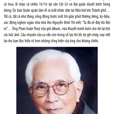
cờ hoa; lễ chào cờ chiều 10/10 tại sân Cột Cờ và đại quân duyệt binh hùng
dũng; Ủy ban Quân quản làm lễ ra mắt nhân dân tại Nhà hát lớn Thành phố…
Tất cả, tất cả như đang sống động trước mắt tôi giây phút thiêng liêng, kỳ diệu,
xúc động nghẹn ngào như nhà thơ Nguyễn Đình Thi viết: “Ta đã về đây Hà Nội
ơi”… Ông Phan Xuân Thuý vừa giở album, vừa thuyết minh luôn cho tôi lai lịch
các bức ảnh. Câu chuyện của cụ vẫn còn trong sổ tay tôi tốc ký ghi chép, nay viết
lại cho bạn đọc hiểu rõ hơn những cống hiến của ông cho kháng chiến.