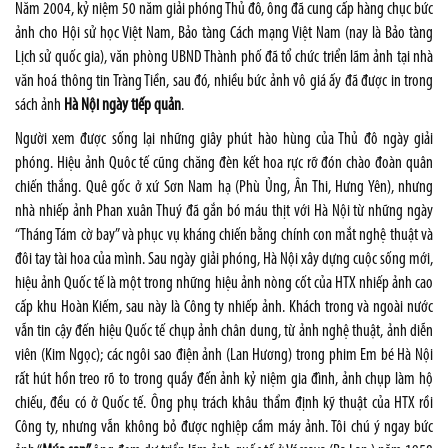
Năm 2004, kỷ niệm 50 năm giải phóng Thủ đô, ông đã cung cấp hàng chục bức
ảnh cho Hội sử học Việt Nam, Bảo tàng Cách mạng Việt Nam (nay là Bảo tàng
Lịch sử quốc gia), văn phòng UBND Thành phố đã tổ chức triển lãm ảnh tại nhà
văn hoá thông tin Tràng Tiền, sau đó, nhiều bức ảnh vô giá ấy đã được in trong
sách ảnh
Hà Nội ngày tiếp quản
.
Người xem được sống lại những giây phút hào hùng của Thủ đô ngày giải
phóng. Hiệu ảnh Quôc tế cũng chăng đèn kết hoa rực rỡ đón chào đoàn quân
chiến thắng. Quê gốc ở xứ Sơn Nam hạ (Phù Ủng, Ân Thi, Hưng Yên), nhưng
nhà nhiếp ảnh Phan xuân Thuý đã gắn bó máu thịt với Hà Nội từ những ngày
“Tháng Tám cờ bay” và phục vụ kháng chiến bằng chính con mắt nghệ thuật và
đôi tay tài hoa của mình. Sau ngày giải phóng, Hà Nội xây dựng cuộc sống mới,
hiệu ảnh Quốc tế là một trong những hiệu ảnh nòng cốt của HTX nhiếp ảnh cao
cấp khu Hoàn Kiếm, sau này là Công ty nhiếp ảnh. Khách trong và ngoài nước
vẫn tin cậy đến hiệu Quốc tế chụp ảnh chân dung, từ ảnh nghệ thuật, ảnh diễn
viên (Kim Ngọc); các ngôi sao điện ảnh (Lan Hương) trong phim Em bé Hà Nội
rất hút hồn treo rõ to trong quầy đến ảnh kỷ niệm gia đình, ảnh chụp làm hộ
chiếu, đều có ở Quốc tế. Ông phụ trách khâu thẩm định kỹ thuật của HTX rồi
Công ty, nhưng vẫn không bỏ được nghiệp cầm máy ảnh. Tôi chú ý ngay bức