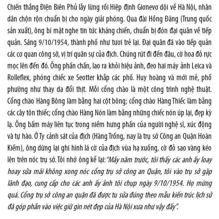
Chiến thắng Điện Biên Phủ lẫy lừng rồi Hiệp định Giơnevơ dội về Hà Nội, nhân
dân chộn rộn chuẩn bị cho ngày giải phóng. Qua đài Hồng Đăng (Trung quốc
sản xuất), ông bí mật nghe tin tức kháng chiến, chuẩn bị đón đại quân về tiếp
quản. Sáng 9/10/1954, thành phố như tươi trẻ lại. Đại quân đã vào tiếp quản
các cơ quan công sở, vị trí quân sự của địch. Chúng rút đi đến đâu, cờ hoa đỏ rực
mọc lên đến đó. Ông phấn chấn, lao ra khỏi hiệu ảnh, đeo hai máy ảnh Leica và
Rolleflex, phóng chiếc xe Seotter khắp các phố. Huy hoàng và mới mẻ, phố
phường như thay da đổi thịt. Mỗi cổng chào là một công trình nghệ thuật.
Cổng chào Hàng Bông làm bằng hai cột bông; cổng chào Hàng Thiếc làm bằng
các cây tôn thiếc; cổng chào Hàng Nón làm bằng những chiếc nón úp lại, đẹp kỳ
lạ. Ông bấm máy liên tục trong niềm hưng phấn của người nghệ sĩ, xúc động
và tự hào. Ở Ty cảnh sát của địch (Hàng Trống, nay là trụ sở Công an Quận Hoàn
Kiếm), ông dừng lại ghi hình lá cờ của địch vùa hạ xuống, cờ đỏ sao vàng kéo
lên trên nóc trụ sở. Tôi nhớ ông kể lại:
“Mấy năm trước, tôi thấy các anh ấy loay
hoay sửa mãi không xong nóc cổng trụ sở công an Quận, tôi vào trụ sở gặp
lãnh đạo, cung cấp cho các anh ấy ảnh tôi chụp ngày 9/10/1954. Họ mừng
quá. Cổng trụ sở công an quận đã được tu sửa đúng theo mẫu kiến trúc lịch sử
đã góp phần vào việc giữ gìn nét đẹp của Hà Nội xưa như vậy đấy”.