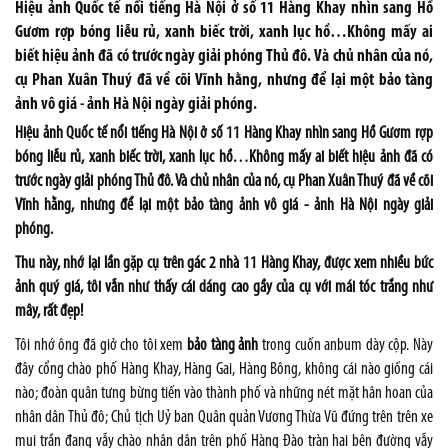
Hiệu ảnh Quốc tế nổi tiếng Hà Nội ở số 11 Hàng Khay nhìn sang Hồ
Gươm rợp bóng liễu rủ, xanh biếc trời, xanh lục hồ…Không mấy ai
biết hiệu ảnh đã có trước ngày giải phóng Thủ đô. Và chủ nhân của nó,
cụ Phan Xuân Thuý đã về cõi Vĩnh hằng, nhưng để lại một bảo tàng
ảnh vô giá - ảnh Hà Nội ngày giải phóng.
Hiệu ảnh Quốc tế nổi tiếng Hà Nội ở số 11 Hàng Khay nhìn sang Hồ Gươm rợp
bóng liễu rủ, xanh biếc trời, xanh lục hồ…Không mấy ai biết hiệu ảnh đã có
trước ngày giải phóng Thủ đô. Và chủ nhân của nó, cụ Phan Xuân Thuý đã về cõi
Vĩnh hằng, nhưng để lại một bảo tàng ảnh vô giá - ảnh Hà Nội ngày giải
phóng.
Thu này, nhớ lại lần gặp cụ trên gác 2 nhà 11 Hàng Khay, được xem nhiều bức
ảnh quý giá, tôi vẫn như thấy cái dáng cao gầy của cụ với mái tóc trắng như
mây, rất đẹp!
Tôi nhớ ông đã giở cho tôi xem
bảo tàng ảnh
trong cuốn anbum dày cộp. Này
đây cổng chào phố Hàng Khay, Hàng Gai, Hàng Bông, không cái nào giống cái
nào; đoàn quân tưng bừng tiến vào thành phố và những nét mặt hân hoan của
nhân dân Thủ đô; Chủ tịch Uỷ ban Quân quản Vương Thừa Vũ đứng trên trên xe
mui trần đang vẫy chào nhân dân trên phố Hàng Đào tràn hai bên đường vẫy