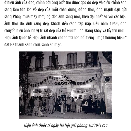
ở hiệu ảnh của ông, chính bởi ông biết tìm được góc độ đẹp và điều chỉnh ánh
sáng làm tôn lên vẻ đẹp của mỗi chân dung, đồng thời, ông mạnh dạn gửi
sang Pháp, mua máy mới, bộ đèn ánh sáng mới, hiện đại nhất so với các hiệu
ảnh thời đó. Ảnh càng đẹp, khách đến càng tấp nập. Đầu năm 1954, ông
chuyển hiệu ảnh lên vị trí rất đẹp của Hồ Gươm - 11 Hàng Khay và lấy tên mới -
Hiệu ảnh Quốc tế. Hiệu ảnh nhanh chóng trở nên nổi tiếng - một thương hiệu ở
đất Hà thành sành chơi, sành ăn mặc.
Hiệu ảnh Quốc tế ngày Hà Nội giải phóng 10/10/1954