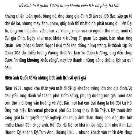
Tết Bính Tuất (năm 1946) trong khuôn viên Bắc bộ phủ, Hà Nội
Kháng chiến toàn quốc bùng nổ, ông cùng gia đình đi tản cư. Đồ đạc, sập gụ tủ
chè để lại, nhưng máy ảnh, phim, giấy ảnh thì nhất định phải mang đi. Lên Đại
Từ, ông mở hiệu ảnh vừa phục vụ kháng chiến vừa có nguồn thu nhập nuôi cả
đại gia đình. Ngày khai mạc khóa 4 trường Sĩ quan lục quân, ban nhạc ông
Quản Liên (nhạc sĩ Đinh Ngọc Liên) thổi kèn đồng hùng tráng; lễ thành lập Sư
đoàn 308 do thiếu tướng Vương Thừa Vũ làm Sư đoàn trưởng, ông đều chớp
được
“những khoảng khắc vàng”
, nay trở thành những bằng chứng lịch sử quí
báu.
Hiệu ảnh Quốc tế và những bức ảnh lịch sử quý giá
Năm 1951, người cha thân yêu mất đi để lại khoảng trống lớn cho gia đình. Vợ
đau yếu, ông đành về thành phố kiếm sống, phụng dưỡng mẹ già, nuôi đàn
con thơ mà lòng vẫn hướng về Việt Bắc, nơi hai em trai đang là bộ đội Cụ Hồ.
Ông mở hiệu
Universal photo
ở phố Gia Long (nay là Bà Triệu). Kỹ thuật ánh
sáng giỏi là bí quyết nghề nghiệp khi chụp ảnh chân dung nên ông thu hút
nhiều khách đến chụp ảnh. Hồi đó, Hà Nội có khá nhiều hiệu ảnh như Kim Lai,
Hương Ký, Khánh Ký, Tam Anh, Hoàng Hải… nhưng khách vẫn thích đến chụp