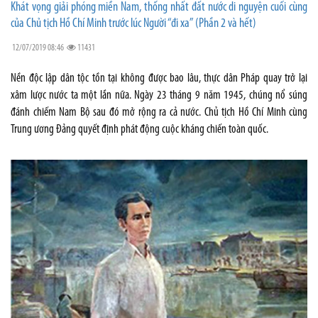
Khát vọng giải phóng miền Nam, thống nhất đất nước di nguyện cuối cùng
của Chủ tịch Hồ Chí Minh trước lúc Người “đi xa” (Phần 2 và hết)
12/07/2019 08:46
11431
Nền độc lập dân tộc tồn tại không được bao lâu, thực dân Pháp quay trở lại
xâm lược nước ta một lần nữa. Ngày 23 tháng 9 năm 1945, chúng nổ súng
đánh chiếm Nam Bộ sau đó mở rộng ra cả nước. Chủ tịch Hồ Chí Minh cùng
Trung ương Đảng quyết định phát động cuộc kháng chiến toàn quốc.