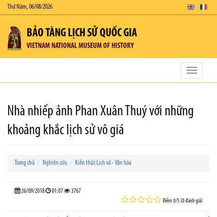
Thứ Năm, 06/08/2026
BẢO TÀNG LỊCH SỬ QUỐC GIA
VIETNAM NATIONAL MUSEUM OF HISTORY
Toggle
navigatio
Nhà nhiếp ảnh Phan Xuân Thuý với những
khoảng khắc lịch sử vô giá
Trang chủ
Nghiên cứu
Kiến thức Lịch sử - Văn hóa
26/09/2018
01:07
3767
Điểm: 0/5 (0 đánh giá)