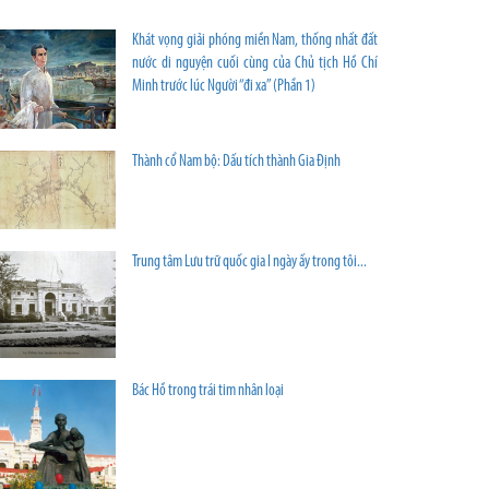
Khát vọng giải phóng miền Nam, thống nhất đất
nước di nguyện cuối cùng của Chủ tịch Hồ Chí
Minh trước lúc Người “đi xa” (Phần 1)
Thành cổ Nam bộ: Dấu tích thành Gia Định
Trung tâm Lưu trữ quốc gia I ngày ấy trong tôi...
Bác Hồ trong trái tim nhân loại