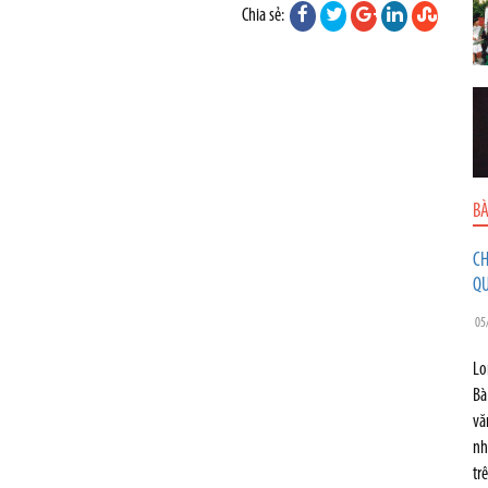
Chia sẻ:
BÀ
CH
QU
05
Lo
Bà
vă
nh
tr