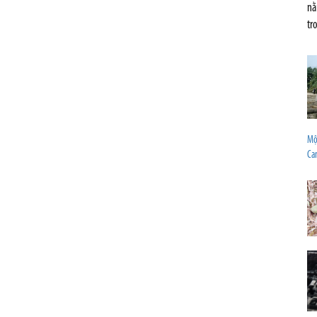
nằ
tr
Mộ
Ca