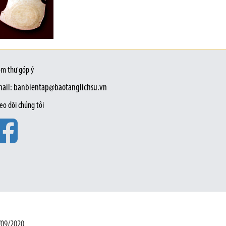
m thư góp ý
ail: banbientap@baotanglichsu.vn
eo dõi chúng tôi
/09/2020