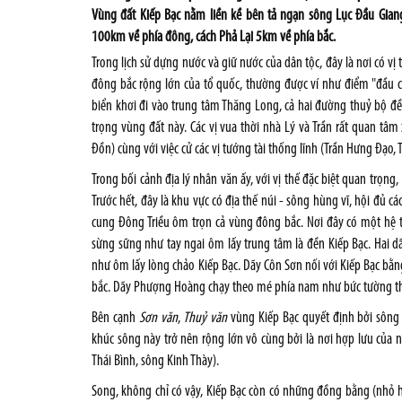
Vùng đất Kiếp Bạc nằm liền kề bên tả ngạn sông Lục Đầu Gian
100km về phía đông, cách Phả Lại 5km về phía bắc.
Trong lịch sử dựng nước và giữ nước của dân tộc, đây là nơi có vị tr
đông bắc rộng lớn của tổ quốc, thường được ví như điểm "đầu 
biển khơi đi vào trung tâm Thăng Long, cả hai đường thuỷ bộ đều 
trọng vùng đất này. Các vị vua thời nhà Lý và Trần rất quan tâm 
Đồn) cùng với việc cử các vị tướng tài thống lĩnh (Trần Hưng Đạo,
Trong bối cảnh địa lý nhân văn ấy, với vị thế đặc biệt quan trọng, 
Trước hết, đây là khu vực có địa thế núi - sông hùng vĩ, hội đủ c
cung Đông Triều ôm trọn cả vùng đông bắc. Nơi đây có một hệ
sừng sững như tay ngai ôm lấy trung tâm là đền Kiếp Bạc. Hai d
như ôm lấy lòng chảo Kiếp Bạc. Dãy Côn Sơn nối với Kiếp Bạc bằ
bắc. Dãy Phượng Hoàng chạy theo mé phía nam như bức tường thà
Bên cạnh
Sơn văn
,
Thuỷ văn
vùng Kiếp Bạc quyết định bởi sông
khúc sông này trở nên rộng lớn vô cùng bởi là nơi hợp lưu củ
Thái Bình, sông Kinh Thày).
Song, không chỉ có vậy, Kiếp Bạc còn có những đồng bằng (nhỏ hẹp