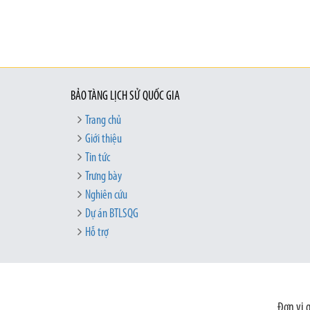
BẢO TÀNG LỊCH SỬ QUỐC GIA
Trang chủ
Giới thiệu
Tin tức
Trưng bày
Nghiên cứu
Dự án BTLSQG
Hỗ trợ
Đơn vị 