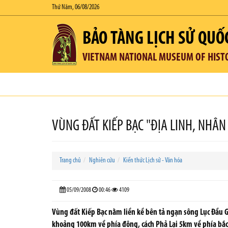
Thứ Năm, 06/08/2026
BẢO TÀNG LỊCH SỬ QUỐ
VIETNAM NATIONAL MUSEUM OF HIST
VÙNG ĐẤT KIẾP BẠC "ĐỊA LINH, NHÂN 
Trang chủ
Nghiên cứu
Kiến thức Lịch sử - Văn hóa
05/09/2008
00:46
4109
Vùng đất Kiếp Bạc nằm liền kề bên tả ngạn sông Lục Đầu G
khoảng 100km về phía đông, cách Phả Lại 5km về phía bắc