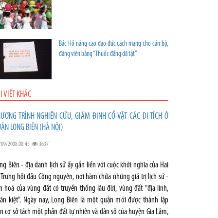
Bác Hồ nâng cao đạo đức cách mạng cho cán bộ,
đảng viên bằng “Thuốc đắng dã tật”
I VIẾT KHÁC
ƯƠNG TRÌNH NGHIÊN CỨU, GIÁM ĐỊNH CỔ VẬT CÁC DI TÍCH Ở
ẬN LONG BIÊN (HÀ NỘI)
/09/2008 00:45
3637
ng Biên - địa danh lịch sử ấy gắn liền với cuộc khởi nghĩa của Hai
 Trưng hồi đầu Công nguyên, nơi hàm chứa những giá trị lịch sử -
n hoá của vùng đất có truyền thống lâu đời, vùng đất "địa linh,
ân kiệt". Ngày nay, Long Biên là một quận mới được thành lập
ên cơ sở tách một phần đất tự nhiên và dân số của huyện Gia Lâm,