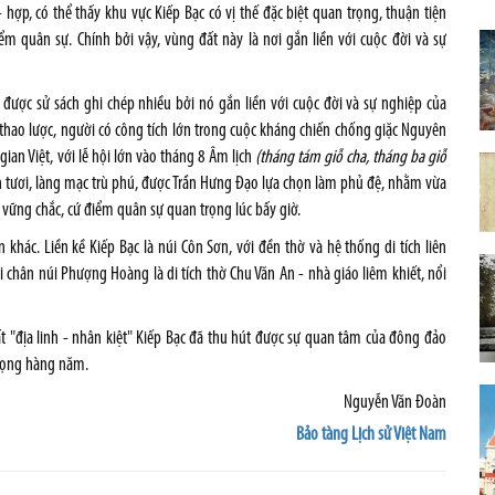
- hợp, có thể thấy khu vực Kiếp Bạc có vị thế đặc biệt quan trọng, thuận tiện
ểm quân sự. Chính bởi vậy, vùng đất này là nơi gắn liền với cuộc đời và sự
p được sử sách ghi chép nhiều bởi nó gắn liền với cuộc đời và sự nghiệp của
thao lược, người có công tích lớn trong cuộc kháng chiến chống giặc Nguyên
ian Việt, với lễ hội lớn vào tháng 8 Âm lịch
(tháng tám giỗ cha, tháng ba giỗ
anh tươi, làng mạc trù phú, được Trần Hưng Đạo lựa chọn làm phủ đệ, nhằm vừa
 vững chắc, cứ điểm quân sự quan trọng lúc bấy giờ.
khác. Liền kề Kiếp Bạc là núi Côn Sơn, với đền thờ và hệ thống di tích liên
 chân núi Phượng Hoàng là di tích thờ Chu Văn An - nhà giáo liêm khiết, nổi
ất "địa linh - nhân kiệt" Kiếp Bạc đã thu hút được sự quan tâm của đông đảo
trọng hàng năm.
Nguyễn Văn Đoàn
Bảo tàng Lịch sử Việt Nam