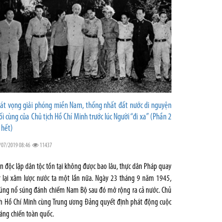
át vọng giải phóng miền Nam, thống nhất đất nước di nguyện
ối cùng của Chủ tịch Hồ Chí Minh trước lúc Người “đi xa” (Phần 2
 hết)
/07/2019 08:46
11437
n độc lập dân tộc tồn tại không được bao lâu, thực dân Pháp quay
ở lại xâm lược nước ta một lần nữa. Ngày 23 tháng 9 năm 1945,
úng nổ súng đánh chiếm Nam Bộ sau đó mở rộng ra cả nước. Chủ
ch Hồ Chí Minh cùng Trung ương Đảng quyết định phát động cuộc
áng chiến toàn quốc.