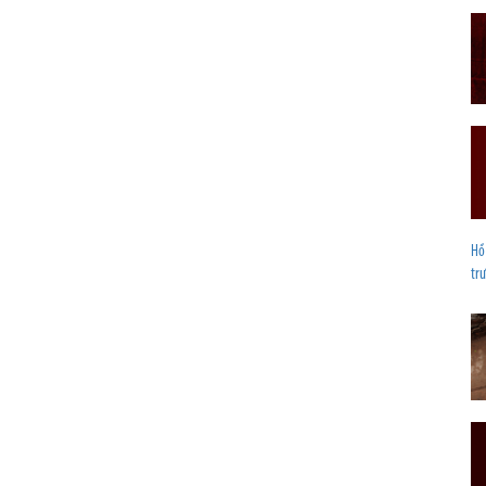
Hồ 
trư