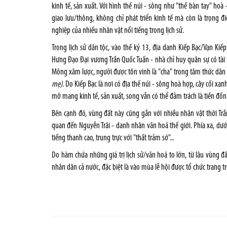
kinh tế, sản xuất. Với hình thế núi - sông như "thế bàn tay" hoà 
giao lưu/thông, không chỉ phát triển kinh tế mà còn là trọng đi
nghiệp của nhiều nhân vật nổi tiếng trong lịch sử.
Trong lịch sử dân tộc, vào thế kỷ 13, địa danh Kiếp Bạc/Vạn Kiế
Hưng Đạo Đại vương Trần Quốc Tuấn - nhà chỉ huy quân sự có tài 
Mông xâm lược, người được tôn vinh là "cha" trong tâm thức dân g
mẹ)
. Do Kiếp Bạc là nơi có địa thế núi - sông hoà hợp, cây cối x
mở mang kinh tế, sản xuất, song vẫn có thể đảm trách là tiền đồn
Bên cạnh đó, vùng đất này cũng gắn với nhiều nhân vật thời Trần 
quan đến Nguyễn Trãi - danh nhân văn hoá thế giới. Phía xa, dưới
tiếng thanh cao, trung trực với "thất trảm sớ"...
Do hàm chứa những giá trị lịch sử/văn hoá to lớn, từ lâu vùng đ
nhân dân cả nước, đặc biệt là vào mùa lễ hội được tổ chức trang 