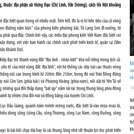
g, thuộc địa phận xã Hưng Đạo (Chí Linh, Hải Dương), cách Hà Nội khoảng
í đặc biệt quan trọng về nhiều mặt. Trên hết, đó là vị trí tiền tiêu của cả vùng
con đường xâm lược" của phong kiến phương bắc. Từ Lạng Sơn đi xuống, từ
phải qua đây. Chính bởi vậy, các triều đại phong kiến Việt Nam đặc biệt coi
xây dựng, với việc ban hành các chính sách phát triển kinh tế, quân sự (Vân
 Trần Khánh Dư).
Kiếp Bạc trở thành vùng đất "địa linh - nhân kiệt" khá nổi tiếng trong lịch sử.
Kh
ác yếu tố của một vùng đất 'địa linh", với hệ thống các dãy núi cao thuộc vòng
cu
 thống núi cao trung bình từ 200m đến 250m, trong đó núi Trán Rồng đứng
và
ãy núi Côn Sơn (phía bắc) và Phượng Hoàng (phía nam), nối dài từ Yên Tử về
12
ng những quả đồi thấp dạng "bát úp" nằm rải rác trong thung lũng phía đông
nh tự nhiên chia đôi núi và đồng bằng của huyện Chí Linh.
Nề
 Lục Đầu Giang, quanh năm mênh mông nước, đặc biệt là vào mùa mưa lũ,
tr
a nhiều dòng sông (sông Cầu, sông Thương, sông Lục Nam, sông Đuống, sông
ch
tị
kh
) là bãi bồi chạy dài hay là các thung lũng nhỏ rất thuận lợi cho phát triển