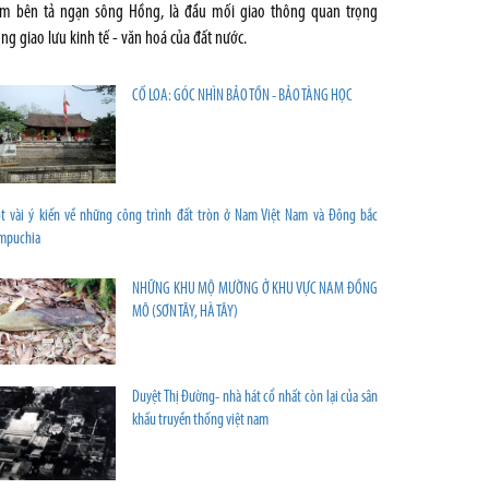
m bên tả ngạn sông Hồng, là đầu mối giao thông quan trọng
ong giao lưu kinh tế - văn hoá của đất nước.
CỔ LOA: GÓC NHÌN BẢO TỒN - BẢO TÀNG HỌC
t vài ý kiến về những công trình đất tròn ở Nam Việt Nam và Đông bắc
mpuchia
NHỮNG KHU MỘ MƯỜNG Ở KHU VỰC NAM ĐỒNG
MÔ (SƠN TÂY, HÀ TÂY)
Duyệt Thị Đường- nhà hát cổ nhất còn lại của sân
khấu truyền thống việt nam