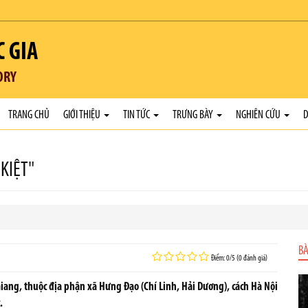
C GIA
ORY
TRANG CHỦ
GIỚI THIỆU
TIN TỨC
TRƯNG BÀY
NGHIÊN CỨU
D
KIỆT"
BÀ
Điểm: 0/5 (0 đánh giá)
iang, thuộc địa phận xã Hưng Đạo (Chí Linh, Hải Dương), cách Hà Nội
.