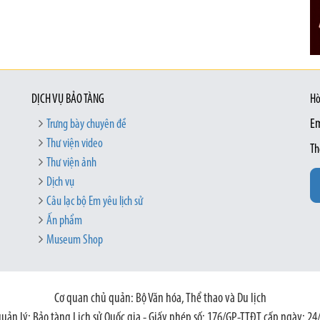
DỊCH VỤ BẢO TÀNG
Hò
Trưng bày chuyên đề
Em
Thư viện video
Th
Thư viện ảnh
Dịch vụ
Câu lạc bộ Em yêu lịch sử
Ấn phẩm
Museum Shop
Cơ quan chủ quản: Bộ Văn hóa, Thể thao và Du lịch
quản lý: Bảo tàng Lịch sử Quốc gia - Giấy phép số: 176/GP-TTĐT cấp ngày: 24