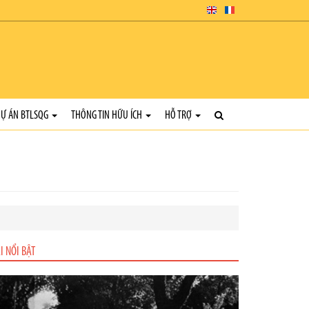
Ự ÁN BTLSQG
THÔNG TIN HỮU ÍCH
HỖ TRỢ
I NỔI BẬT