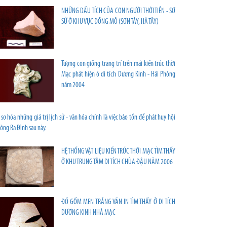
NHỮNG DẤU TÍCH CỦA CON NGƯỜI THỜI TIỀN - SƠ
SỬ Ở KHU VỰC ĐỒNG MÔ (SƠN TÂY, HÀ TÂY)
Tượng con giống trang trí trên mái kiến trúc thời
Mạc phát hiện ở di tích Dương Kinh - Hải Phòng
năm 2004
sơ hóa những giá trị lịch sử - văn hóa chính là việc bảo tồn để phát huy hội
ờng Ba Đình sau này.
HỆ THỐNG VẬT LIỆU KIẾN TRÚC THỜI MẠC TÌM THẤY
Ở KHU TRUNG TÂM DI TÍCH CHÙA ĐẬU NĂM 2006
ĐỒ GỐM MEN TRẮNG VĂN IN TÌM THẤY Ở DI TÍCH
D­ƯƠNG KINH NHÀ MẠC