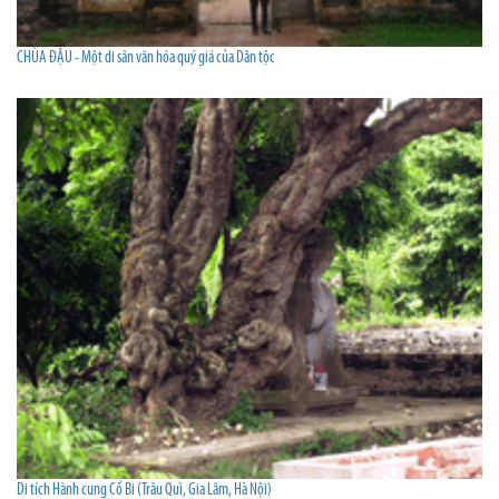
CHÙA ĐẬU - Một di sản văn hóa quý giá của Dân tộc
Di tích Hành cung Cổ Bi (Trâu Quì, Gia Lâm, Hà Nội)