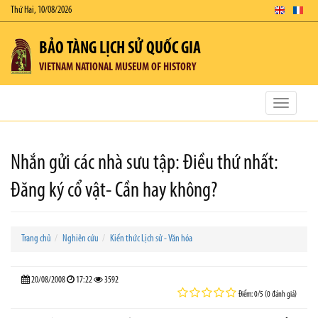
Thứ Hai, 10/08/2026
BẢO TÀNG LỊCH SỬ QUỐC GIA
VIETNAM NATIONAL MUSEUM OF HISTORY
Toggle
navigatio
Nhắn gửi các nhà sưu tập: Điều thứ nhất:
Đăng ký cổ vật- Cần hay không?
Trang chủ
Nghiên cứu
Kiến thức Lịch sử - Văn hóa
20/08/2008
17:22
3592
Điểm: 0/5 (0 đánh giá)