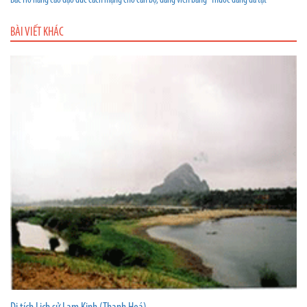
Bác Hồ nâng cao đạo đức cách mạng cho cán bộ, đảng viên bằng “Thuốc đắng dã tật”
BÀI VIẾT KHÁC