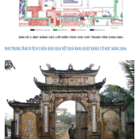
KHU TRUNG TÂM DI TÍCH CHÙA ĐẬU QUA KẾT QUẢ KHAI QUẬT KHẢO CỔ HỌC NĂM 2006