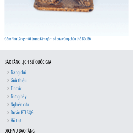
Gốm Phù Lãng: một trung tâm gốm cổ của vùng châu thổ Bắc Bộ
BẢO TÀNG LỊCH SỬ QUỐC GIA
Trang chủ
Giới thiệu
Tin tức
Trưng bày
Nghiên cứu
Dự án BTLSQG
Hỗ trợ
DỊCH VỤ BẢO TÀNG