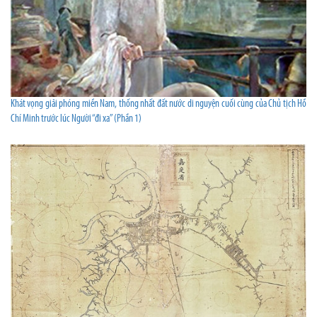
Khát vọng giải phóng miền Nam, thống nhất đất nước di nguyện cuối cùng của Chủ tịch Hồ
Chí Minh trước lúc Người “đi xa” (Phần 1)