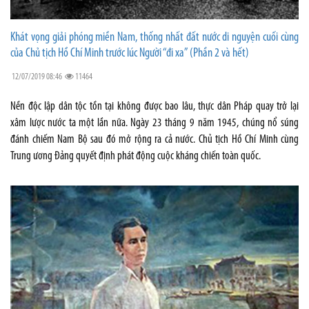
Khát vọng giải phóng miền Nam, thống nhất đất nước di nguyện cuối cùng
của Chủ tịch Hồ Chí Minh trước lúc Người “đi xa” (Phần 2 và hết)
12/07/2019 08:46
11464
Nền độc lập dân tộc tồn tại không được bao lâu, thực dân Pháp quay trở lại
xâm lược nước ta một lần nữa. Ngày 23 tháng 9 năm 1945, chúng nổ súng
đánh chiếm Nam Bộ sau đó mở rộng ra cả nước. Chủ tịch Hồ Chí Minh cùng
Trung ương Đảng quyết định phát động cuộc kháng chiến toàn quốc.