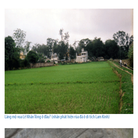
Lăng mộ vua Lê Nhân Tông ở đâu? (nhân phát hiện rùa đá ở di tích Lam Kinh)