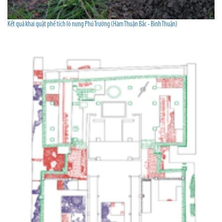
Kết quả khai quật phế tích lò nung Phú Trường (Hàm Thuận Bắc - Bình Thuận)