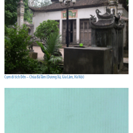
Cụm di tích Đền – Chùa Bà Tấm (Dương Xá, Gia Lâm, Hà Nội)