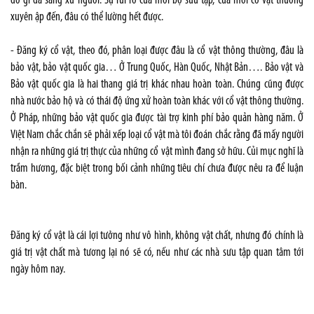
do gì đã sang xứ người. Sự rủi ro của mỗi bộ sưu tập, của mỗi cổ vật thường
xuyên ập đến, đâu có thể lường hết được.
- Đăng ký cổ vật, theo đó, phân loại được đâu là cổ vật thông thường, đâu là
bảo vật, bảo vật quốc gia… Ở Trung Quốc, Hàn Quốc, Nhật Bản…. Bảo vật và
Bảo vật quốc gia là hai thang giá trị khác nhau hoàn toàn. Chúng cũng được
nhà nước bảo hộ và có thái độ ứng xử hoàn toàn khác với cổ vật thông thường.
Ở Pháp, những bảo vật quốc gia được tài trợ kinh phí bảo quản hàng năm. Ở
Việt Nam chắc chắn sẽ phải xếp loại cổ vật mà tôi đoán chắc rằng đã mấy người
nhận ra những giá trị thực của những cổ vật mình đang sở hữu. Củi mục nghĩ là
trầm hương, đặc biệt trong bối cảnh những tiêu chí chưa được nêu ra để luận
bàn.
Đăng ký cổ vật là cái lợi tưởng như vô hình, không vật chất, nhưng đó chính là
giá trị vật chất mà tương lại nó sẽ có, nếu như các nhà sưu tập quan tâm tới
ngày hôm nay.