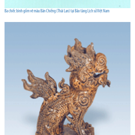
Ba chiếc bình gốm vẽ màu Bản Chiềng (Thái Lan) tại Bảo tàng Lịch sử Việt Nam