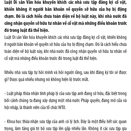
Luật Di sản Văn hóa khuyến khích các nhà sưu tập đăng ký cổ vật,
khiến không ít người băn khoăn về quyền sở hữu của họ bị động
chạm. Đó là cách hiểu chưa toàn diện về bộ luật này, khi nhà nước đã
công nhận quyền sở hữu tư nhân về cổ vật mà những điều khoản trước
đó trong luật đã thể hiện.
Luật Di sản Văn hóa khuyến khích các nhà sưu tập đăng ký cổ vật, khiến không
ít người băn khoăn về quyền sở hữu của họ bị động chạm. Đó là cách hiểu chưa
toàn diện về bộ luật này, khi nhà nước đã công nhận quyền sở hữu tư nhân về
cổ vật mà những điều khoản trước đó trong luật đã thể hiện.
Nhiều nhà sưu tập tự hỏi mình và hỏi người rằng, sau khi đăng ký tôi sẽ được
gì? Được quá nhiều nhưng nó không hiện lộ trước mắt.
- Luật pháp thừa nhận tính pháp lý của sưu tập anh đang sở hữu, đặc biệt trong
bối cảnh chúng ta đang xây dựng một nhà nước Pháp quyền, đang mở cửa và
hội nhập, là thành viên của tổ chức WTO.
- Khoa học thừa nhận sưu tập của anh có lý lịch. Đây là một điều hết sức quan
trọng, làm tăng giá trị bộ sưu tập lên gấp nhiều lần. Không ít các sưu tập gia