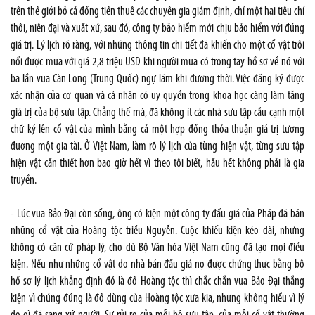
trên thế giới bỏ cả đống tiền thuê các chuyên gia giám định, chỉ một hai tiêu chí
thôi, niên đại và xuất xứ, sau đó, công ty bảo hiểm mới chịu bảo hiểm với đúng
giá trị. Lý lịch rõ ràng, với những thông tin chi tiết đã khiến cho một cổ vật trôi
nổi được mua với giá 2,8 triệu USD khi người mua có trong tay hồ sơ về nó với
ba lần vua Càn Long (Trung Quốc) ngự lãm khi đương thời. Việc đăng ký được
xác nhận của cơ quan và cá nhân có uy quyền trong khoa học càng làm tăng
giá trị của bộ sưu tập. Chẳng thế mà, đã không ít các nhà sưu tập cầu cạnh một
chữ ký lên cổ vật của mình bằng cả một hợp đồng thỏa thuận giá trị tương
đương một gia tài. Ở Việt Nam, làm rõ lý lịch của từng hiện vật, từng sưu tập
hiện vật cần thiết hơn bao giờ hết vì theo tôi biết, hầu hết không phải là gia
truyền.
- Lúc vua Bảo Đại còn sống, ông có kiện một công ty đấu giá của Pháp đã bán
những cổ vật của Hoàng tộc triều Nguyễn. Cuộc khiếu kiện kéo dài, nhưng
không có căn cứ pháp lý, cho dù Bộ Văn hóa Việt Nam cũng đã tạo mọi điều
kiện. Nếu như những cổ vật do nhà bán đấu giá nọ được chứng thực bằng bộ
hồ sơ lý lịch khẳng định đó là đồ Hoàng tộc thì chắc chắn vua Bảo Đại thắng
kiện vì chúng đúng là đồ dùng của Hoàng tộc xưa kia, nhưng không hiểu vì lý