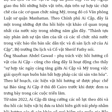
giao thu hồi những hiện vật trên, dựa trên sự hợp tác chặt
chẽ của các cơ quan chức năng Mỹ, trong đó có Văn phòng
Luật sư quận Manhattan. Theo Chính phủ Ai Cập, đây là
một trong những đợt thu hồi hiện vật khảo cổ quan trọng
nhất của nước này trong những năm gần đây. "Thành tựu
này phản ánh sự tận tâm của tất cả các tổ chức nhà nước
trong việc bảo tồn bản sắc dân tộc và di sản lịch sử của Ai
Cập", Bộ trưởng Du lịch và Cổ vật Sherif Fathy nói.
Ông Shaaban Abdel Gawad - phụ trách việc hồi hương cổ
vật của Ai Cập - cũng cho rằng đây là hoạt động cho thấy
"sự hợp tác ngày càng tăng giữa Ai Cập và Mỹ trong việc
giải quyết nạn buôn bán bất hợp pháp các tài sản văn hóa".
Theo kế hoạch, các hiện vật hồi hương sẽ được phục chế
tại Bảo tàng Ai Cập ở thủ đô Cairo trước khi được đem ra
trưng bày trong các cuộc triển lãm.
Từ năm 2022, Ai Cập đã tăng cường các nỗ lực theo dõi và
thu hồi các hiện vật bị đưa ra khỏi biên giới trái phép nhằm
hồi hương các di sản khảo cổ quý hiếm của quốc gia Bắc