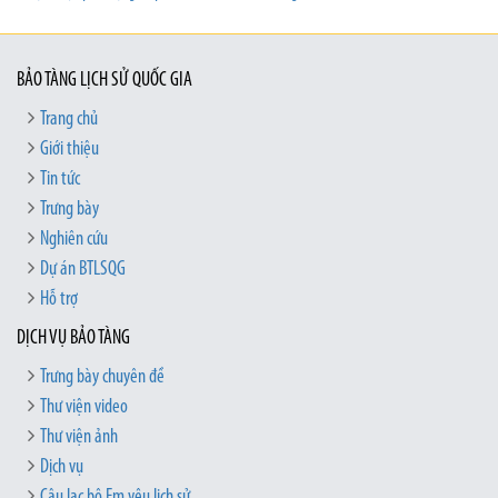
BẢO TÀNG LỊCH SỬ QUỐC GIA
Trang chủ
Giới thiệu
Tin tức
Trưng bày
Nghiên cứu
Dự án BTLSQG
Hỗ trợ
DỊCH VỤ BẢO TÀNG
Trưng bày chuyên đề
Thư viện video
Thư viện ảnh
Dịch vụ
Câu lạc bộ Em yêu lịch sử