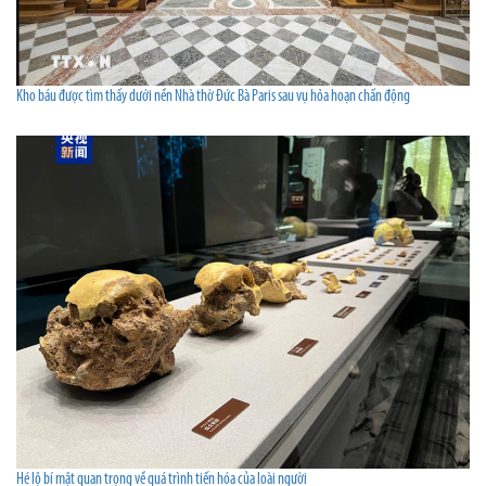
Kho báu được tìm thấy dưới nền Nhà thờ Đức Bà Paris sau vụ hỏa hoạn chấn động
Hé lộ bí mật quan trọng về quá trình tiến hóa của loài người