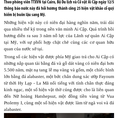
Theo phóng viên TTXVN tại Cairo, Bộ Du lịch và Cổ vật Ai Cập ngày 12/5
thông báo nước này đã hồi hương thành công 25 hiện vật khảo cổ quý
hiếm bị buôn lậu sang Mỹ.
Những hiện vật này có niên đại hàng nghìn năm, trải dài
qua nhiều thế kỷ trong nền văn minh Ai Cập. Quá trình hồi
hương diễn ra sau 3 năm nỗ lực của Lãnh sự quán Ai Cập
tại Mỹ, với sự phối hợp chặt chẽ cùng các cơ quan hữu
quan của nước sở tại.
Trong số các hiện vật được phía Mỹ giao trả cho Ai Cập có
những nắp quan tài bằng đá và gỗ dát vàng có niên đại hơn
5.500 năm, mặt nạ tang lễ mạ vàng và gốm, một chiếc bình
lớn bằng đá alabaster, một bức chân dung xác ướp Fayoum
từ thời Hy Lạp - La Mã nổi tiếng với tính chân thực đáng
kinh ngạc, một số hiện vật thờ cúng được cho là liên quan
đến Nữ hoàng Hatshepsut, một đồng tiền vàng từ Vua
Ptolemy I, cùng một số hiện vật được làm từ ngà voi và đá
alabaster.