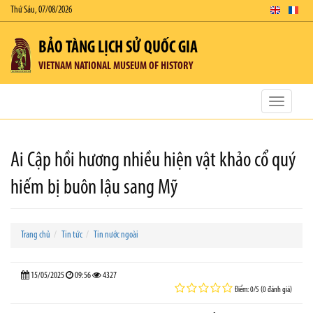
Thứ Sáu, 07/08/2026
BẢO TÀNG LỊCH SỬ QUỐC GIA
VIETNAM NATIONAL MUSEUM OF HISTORY
Toggle
navigatio
Ai Cập hồi hương nhiều hiện vật khảo cổ quý
hiếm bị buôn lậu sang Mỹ
Trang chủ
Tin tức
Tin nước ngoài
15/05/2025
09:56
4327
Điểm: 0/5 (0 đánh giá)