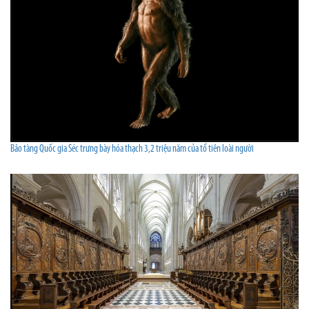
Bảo tàng Quốc gia Séc trưng bày hóa thạch 3,2 triệu năm của tổ tiên loài người