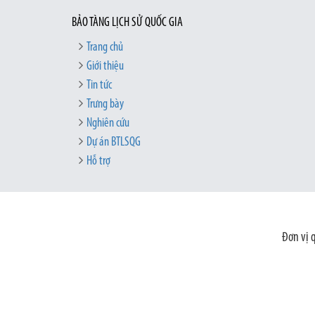
BẢO TÀNG LỊCH SỬ QUỐC GIA
Trang chủ
Giới thiệu
Tin tức
Trưng bày
Nghiên cứu
Dự án BTLSQG
Hỗ trợ
Đơn vị 