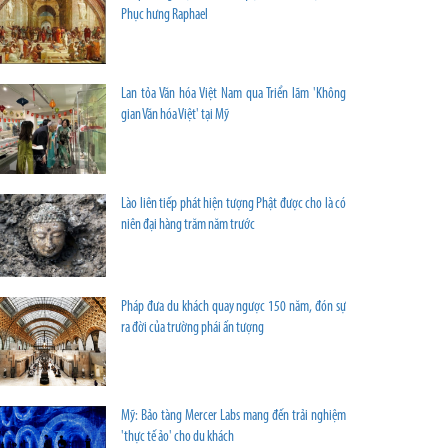
Phục hưng Raphael
Lan tỏa Văn hóa Việt Nam qua Triển lãm 'Không
gian Văn hóa Việt' tại Mỹ
Lào liên tiếp phát hiện tượng Phật được cho là có
niên đại hàng trăm năm trước
Pháp đưa du khách quay ngược 150 năm, đón sự
ra đời của trường phái ấn tượng
Mỹ: Bảo tàng Mercer Labs mang đến trải nghiệm
'thực tế ảo' cho du khách