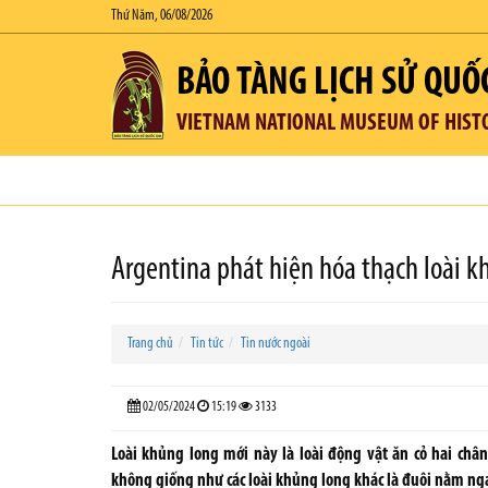
Thứ Năm, 06/08/2026
BẢO TÀNG LỊCH SỬ QUỐ
VIETNAM NATIONAL MUSEUM OF HIST
Argentina phát hiện hóa thạch loài k
Trang chủ
Tin tức
Tin nước ngoài
02/05/2024
15:19
3133
Loài khủng long mới này là loài động vật ăn cỏ hai châ
không giống như các loài khủng long khác là đuôi nằm ng