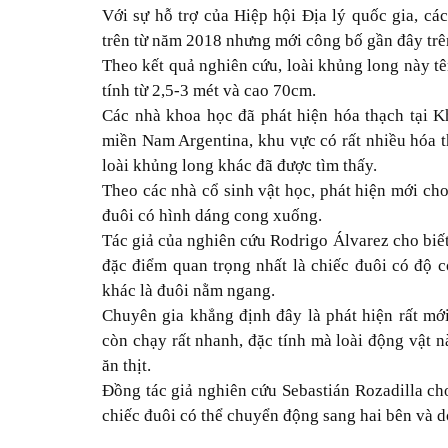
Với sự hỗ trợ của Hiệp hội Địa lý quốc gia, cá
trên từ năm 2018 nhưng mới công bố gần đây trê
Theo kết quả nghiên cứu, loài khủng long này tê
tính từ 2,5-3 mét và cao 70cm.
Các nhà khoa học đã phát hiện hóa thạch tại K
miền Nam Argentina, khu vực có rất nhiều hóa th
loài khủng long khác đã được tìm thấy.
Theo các nhà cổ sinh vật học, phát hiện mới ch
đuôi có hình dáng cong xuống.
Tác giả của nghiên cứu Rodrigo Álvarez cho biết
đặc điểm quan trọng nhất là chiếc đuôi có độ
khác là đuôi nằm ngang.
Chuyên gia khẳng định đây là phát hiện rất mới
còn chạy rất nhanh, đặc tính mà loài động vật n
ăn thịt.
Đồng tác giả nghiên cứu Sebastián Rozadilla cho
chiếc đuôi có thể chuyển động sang hai bên và do