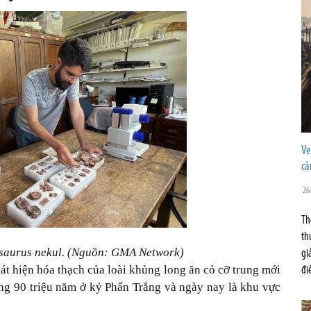
Ve
cậ
26
Th
th
saurus nekul. (Nguồn: GMA Network)
gi
hát hiện hóa thạch của loài khủng long ăn cỏ cỡ trung mới
đi
g 90 triệu năm ở kỷ Phấn Trắng và ngày nay là khu vực