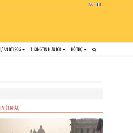
Ự ÁN BTLSQG
THÔNG TIN HỮU ÍCH
HỖ TRỢ
I VIẾT KHÁC