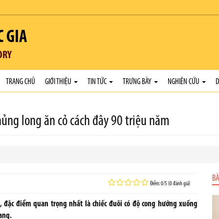
C GIA
ORY
TRANG CHỦ
GIỚI THIỆU
TIN TỨC
TRƯNG BÀY
NGHIÊN CỨU
D
hủng long ăn cỏ cách đây 90 triệu năm
BÀ
Điểm: 0/5 (0 đánh giá)
n, đặc điểm quan trọng nhất là chiếc đuôi có độ cong hướng xuống
ang.