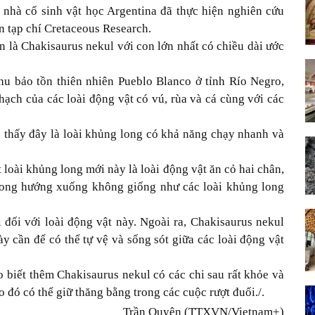
c nhà cổ sinh vật học Argentina đã thực hiện nghiên cứu
n tạp chí Cretaceous Research.
n là Chakisaurus nekul với con lớn nhất có chiều dài ước
hu bảo tồn thiên nhiên Pueblo Blanco ở tỉnh Río Negro,
ạch của các loài động vật có vú, rùa và cá cùng với các
o thấy đây là loài khủng long có khả năng chạy nhanh và
 loài khủng long mới này là loài động vật ăn cỏ hai chân,
 cong hướng xuống không giống như các loài khủng long
 đối với loài động vật này. Ngoài ra, Chakisaurus nekul
ày cần để có thể tự vệ và sống sót giữa các loài động vật
 biết thêm Chakisaurus nekul có các chi sau rất khỏe và
 đó có thể giữ thăng bằng trong các cuộc rượt đuổi./.
Trần Quyên (TTXVN/Vietnam+)