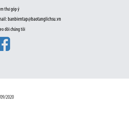
m thư góp ý
ail: banbientap@baotanglichsu.vn
eo dõi chúng tôi
/09/2020