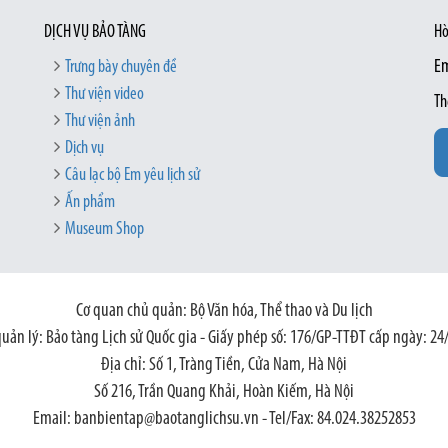
DỊCH VỤ BẢO TÀNG
Hò
Trưng bày chuyên đề
Em
Thư viện video
Th
Thư viện ảnh
Dịch vụ
Câu lạc bộ Em yêu lịch sử
Ấn phẩm
Museum Shop
Cơ quan chủ quản: Bộ Văn hóa, Thể thao và Du lịch
quản lý: Bảo tàng Lịch sử Quốc gia - Giấy phép số: 176/GP-TTĐT cấp ngày: 24
Địa chỉ: Số 1, Tràng Tiền, Cửa Nam, Hà Nội
Số 216, Trần Quang Khải, Hoàn Kiếm, Hà Nội
Email: banbientap@baotanglichsu.vn - Tel/Fax: 84.024.38252853