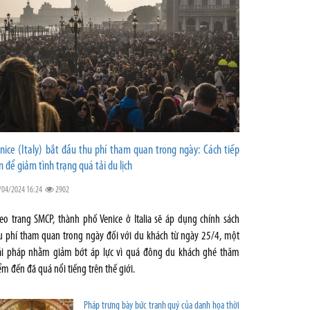
nice (Italy) bắt đầu thu phí tham quan trong ngày: Cách tiếp
n để giảm tình trạng quá tải du lịch
/04/2024 16:24
2902
eo trang SMCP, thành phố Venice ở Italia sẽ áp dụng chính sách
u phí tham quan trong ngày đối với du khách từ ngày 25/4, một
ải pháp nhằm giảm bớt áp lực vì quá đông du khách ghé thăm
ểm đến đã quá nổi tiếng trên thế giới.
Pháp trưng bày bức tranh quý của danh họa thời