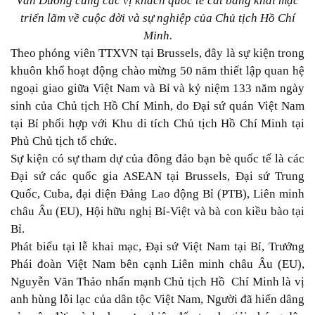
Văn Dương cùng các vị khách quốc tế cắt băng khai mạc
triển lãm về cuộc đời và sự nghiệp của Chủ tịch Hồ Chí
Minh.
Theo phóng viên TTXVN tại Brussels, đây là sự kiện trong
khuôn khổ hoạt động chào mừng 50 năm thiết lập quan hệ
ngoại giao giữa Việt Nam và Bỉ và kỷ niệm 133 năm ngày
sinh của Chủ tịch Hồ Chí Minh, do Đại sứ quán Việt Nam
tại Bỉ phối hợp với Khu di tích Chủ tịch Hồ Chí Minh tại
Phủ Chủ tịch tổ chức.
Sự kiện có sự tham dự của đông đảo bạn bè quốc tế là các
Đại sứ các quốc gia ASEAN tại Brussels, Đại sứ Trung
Quốc, Cuba, đại diện Đảng Lao động Bỉ (PTB), Liên minh
châu Âu (EU), Hội hữu nghị Bỉ-Việt và bà con kiều bào tại
Bỉ.
Phát biểu tại lễ khai mạc, Đại sứ Việt Nam tại Bỉ, Trưởng
Phái đoàn Việt Nam bên cạnh Liên minh châu Âu (EU),
Nguyễn Văn Thảo nhấn mạnh Chủ tịch Hồ Chí Minh là vị
anh hùng lỗi lạc của dân tộc Việt Nam, Người đã hiến dâng