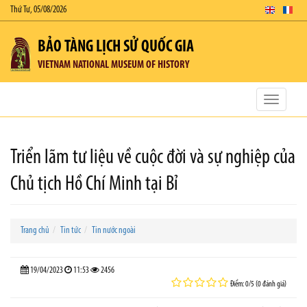
Thứ Tư, 05/08/2026
BẢO TÀNG LỊCH SỬ QUỐC GIA
VIETNAM NATIONAL MUSEUM OF HISTORY
Toggle
navigatio
Triển lãm tư liệu về cuộc đời và sự nghiệp của
Chủ tịch Hồ Chí Minh tại Bỉ
Trang chủ
Tin tức
Tin nước ngoài
19/04/2023
11:53
2456
Điểm: 0/5 (0 đánh giá)