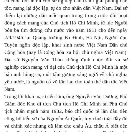
cả cuộc đời mình cho sự nghiệp đấu tranh giải phóng dân
tộc, mang lại độc lập, tự do cho nhân dân Việt Nam. Đại sứ
điểm lại những dấu mốc quan trọng trong cuộc đời hoạt
động cách mạng của Chủ tịch Hồ Chí Minh, từ lúc Người
bôn ba tìm đường cứu nước vào năm 1911 cho đến ngày
2/9/1945 tại Quảng trường Ba Đình, Hà Nội, Người đọc
Tuyên ngôn độc lập, khai sinh nước Việt Nam Dân chủ
Cộng hòa (nay là Cộng hòa xã hội chủ nghĩa Việt Nam).
Đại sứ Nguyễn Văn Thảo khẳng định cuộc đời và sự
nghiệp cách mạng vĩ đại của Chủ tịch Hồ Chí Minh là một
bản anh hùng ca, một tấm gương sáng ngời về chủ nghĩa
yêu nước, là nguồn cổ vũ lớn lao cho toàn thể dân tộc Việt
Nam.
Trong lời khai mạc triển lãm, ông Nguyễn Văn Dương, Phó
Giám đốc Khu di tích Chủ tịch Hồ Chí Minh tại Phủ Chủ
tịch nhấn mạnh năm 1932, báo chí quốc tế lần đầu tiên
công bố tiểu sử của Nguyễn Ái Quốc, tuy chưa thật đầy đủ
và chính xác nhưng đã làm cho châu Âu, châu Á biết đến