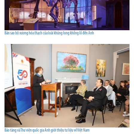
Bản sao bộ xương hóa thạch của loài khủng long khổng lồ đến Anh
Bảo tàng và Thư viện quốc gia Anh giới thiệu tư liệu về Việt Nam