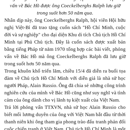
vấn về Bác Hồ được ông Coeckelberghs Ralph lưu giữ
trong suốt hơn 50 năm qua.
Nhân dịp này, ông Coeckelberghs Ralph, hội viên Hội hữu
nghị Việt-Bỉ đã trao tặng cuốn sách "Hồ Chí Minh, cuộc
đời và sự nghiệp" cho đại diện Khu di tích Chủ tịch Hồ Chí
Minh tại Phủ Chủ tịch. Đây là cuốn sách được xuất bản
bằng tiếng Pháp từ năm 1970 tổng hợp các bài viết, phỏng
vấn về Bác Hồ mà ông Coeckelberghs Ralph đã lưu giữ
trong suốt hơn 50 năm qua.
Trong khuôn khổ triển lãm, chiều 15/4 đã diễn ra buổi tọa
đàm về Chủ tịch Hồ Chí Minh với diễn giả là nhà sử học
người Pháp, Alain Russio. Ông đã chia sẻ những công trình
nghiên cứu của mình về Bác Hồ cũng như suy nghĩ và tình
cảm của ông dành cho vị lãnh tụ kiệt xuất của Việt Nam.
Trả lời phỏng vấn TTXVN, nhà sử học Alain Russio cho
biết mối lương duyên của ông với Việt Nam bắt đầu từ thời
thanh niên khi ông tham gia phong trào đấu tranh phản đối
cuộc chiến tranh ở Việt Nam. Chủ tịch Hồ Chí Minh là một