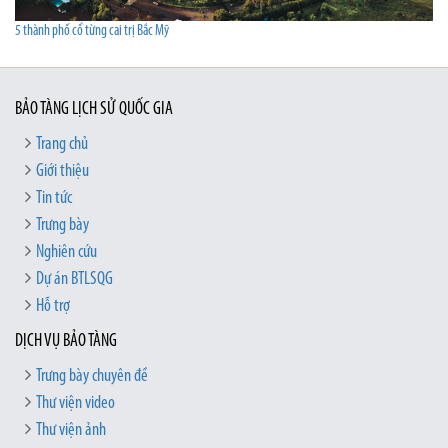
5 thành phố cổ từng cai trị Bắc Mỹ
BẢO TÀNG LỊCH SỬ QUỐC GIA
Trang chủ
Giới thiệu
Tin tức
Trưng bày
Nghiên cứu
Dự án BTLSQG
Hỗ trợ
DỊCH VỤ BẢO TÀNG
Trưng bày chuyên đề
Thư viện video
Thư viện ảnh