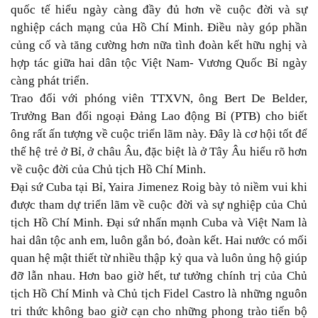
quốc tế hiểu ngày càng đầy đủ hơn về cuộc đời và sự
nghiệp cách mạng của Hồ Chí Minh. Điều này góp phần
củng cố và tăng cường hơn nữa tình đoàn kết hữu nghị và
hợp tác giữa hai dân tộc Việt Nam- Vương Quốc Bỉ ngày
càng phát triển.
Trao đổi với phóng viên TTXVN, ông Bert De Belder,
Trưởng Ban đối ngoại Đảng Lao động Bỉ (PTB) cho biết
ông rất ấn tượng về cuộc triển lãm này. Đây là cơ hội tốt để
thế hệ trẻ ở Bỉ, ở châu Âu, đặc biệt là ở Tây Âu hiểu rõ hơn
về cuộc đời của Chủ tịch Hồ Chí Minh.
Đại sứ Cuba tại Bỉ, Yaira Jimenez Roig bày tỏ niềm vui khi
được tham dự triển lãm về cuộc đời và sự nghiệp của Chủ
tịch Hồ Chí Minh. Đại sứ nhấn mạnh Cuba và Việt Nam là
hai dân tộc anh em, luôn gắn bó, đoàn kết. Hai nước có mối
quan hệ mật thiết từ nhiều thập kỷ qua và luôn ủng hộ giúp
đỡ lẫn nhau. Hơn bao giờ hết, tư tưởng chính trị của Chủ
tịch Hồ Chí Minh và Chủ tịch Fidel Castro là những nguôn
tri thức không bao giờ cạn cho những phong trào tiến bộ