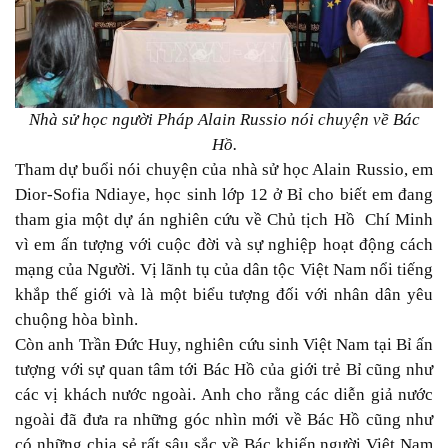
Nhà sử học người Pháp Alain Russio nói chuyện về Bác
Hồ.
Tham dự buổi nói chuyện của nhà sử học Alain Russio, em
Dior-Sofia Ndiaye, học sinh lớp 12 ở Bỉ cho biết em đang
tham gia một dự án nghiên cứu về Chủ tịch Hồ Chí Minh
vì em ấn tượng với cuộc đời và sự nghiệp hoạt động cách
mạng của Người. Vị lãnh tụ của dân tộc Việt Nam nổi tiếng
khắp thế giới và là một biểu tượng đối với nhân dân yêu
chuộng hòa bình.
Còn anh Trần Đức Huy, nghiên cứu sinh Việt Nam tại Bỉ ấn
tượng với sự quan tâm tới Bác Hồ của giới trẻ Bỉ cũng như
các vị khách nước ngoài. Anh cho rằng các diễn giả nước
ngoài đã đưa ra những góc nhìn mới về Bác Hồ cũng như
có những chia sẻ rất sâu sắc về Bác khiến người Việt Nam