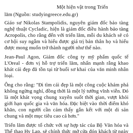
Một hiện vật trong Triển
lãm
(Nguồn: studyingreece.edu.gr)
Giáo sư Nikolas Stampolidis, nguyên giám đốc bảo tàng
nghệ thuật Cycladic, hiện là giám đốc điều hành
bảo tàng
Acropolis
, cho rằng đến với triển lãm, mỗi du khách sẽ có
cơ hội suy ngẫm và hiểu được giá trị bản thân họ và hiểu
được mong muốn trở thành người như thế nào.
Jean-Paul Agon, Giám đốc công ty mỹ phẩm quốc tế
L'Oreal - đơn vị hỗ trợ triển lãm, nhấn mạnh rằng khao
khát cái đẹp đã tồn tại từ buổi sơ khai của văn minh nhân
loại.
Ông cho rằng: "Đi tìm cái đẹp là một công cuộc khám phá
không ngừng nghỉ, đồng thời là một lý tưởng vĩnh viễn. Đó
là một khát vọng chung xuyên suốt thời gian, vượt khỏi
giới hạn quốc gia và văn hóa. Đặc biệt vào thời điểm khó
khăn, con người cần cảm thấy gắn kết với một di sản
chung và một mục tiêu cao cả hơn."
Triển lãm được tổ chức với sự hợp tác của Bộ Văn hóa và
Thể thao Hy Lạp, sẽ chính thức mở cửa đón khách từ ngày