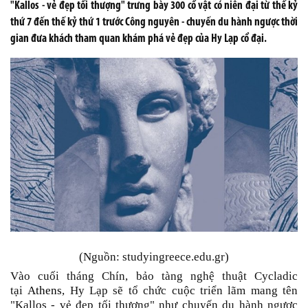
"Kallos - vẻ đẹp tối thượng" trưng bày 300 cổ vật có niên đại từ thế kỷ
thứ 7 đến thế kỷ thứ 1 trước Công nguyên - chuyến du hành ngược thời
gian đưa khách tham quan khám phá vẻ đẹp của Hy Lạp cổ đại.
(Nguồn: studyingreece.edu.gr)
Vào cuối tháng Chín, bảo tàng nghệ thuật Cycladic
tại
Athens
, Hy Lạp sẽ tổ chức cuộc triển lãm mang tên
"Kallos - vẻ đẹp tối thượng" như chuyến du hành ngược