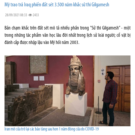
Mỹ trao trả Iraq phiến đất sét 3.500 năm khắc sử thi Gilgamesh
28/09/2021 08:33
2433
Bản chạm khắc trên đất sét mô tả nhiều phần trong "Sử thi Gilgamesh” - một
trong những tác phẩm văn học lâu đời nhất trong lịch sử loài người; cổ vật bị
đánh cắp được nhập lậu vào Mỹ hồi năm 2003.
Iran mở cửa trở lại các bảo tàng sau hơn 1 năm đóng cửa do COVID-19