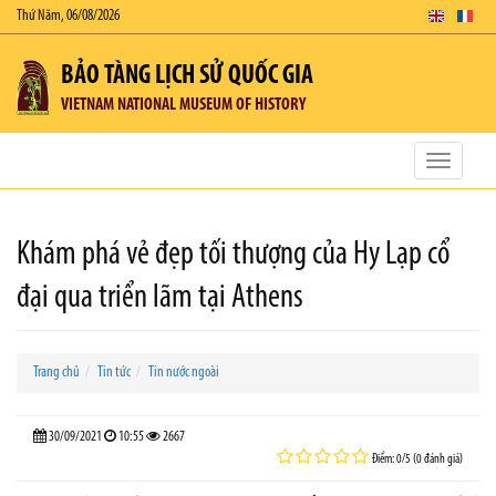
Thứ Năm, 06/08/2026
BẢO TÀNG LỊCH SỬ QUỐC GIA
VIETNAM NATIONAL MUSEUM OF HISTORY
Toggle
navigatio
Khám phá vẻ đẹp tối thượng của Hy Lạp cổ
đại qua triển lãm tại Athens
Trang chủ
Tin tức
Tin nước ngoài
30/09/2021
10:55
2667
Điểm: 0/5 (0 đánh giá)