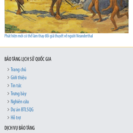
Phát hiện mới có thể làm thay đổi giả thuyết về người Neanderthal
BẢO TÀNG LỊCH SỬ QUỐC GIA
Trang chủ
Giới thiệu
Tin tức
Trưng bày
Nghiên cứu
Dự án BTLSQG
Hỗ trợ
DỊCH VỤ BẢO TÀNG