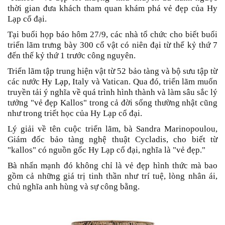
thời gian đưa khách tham quan khám phá vẻ đẹp của Hy
Lạp cổ đại.
Tại buổi họp báo hôm 27/9, các nhà tổ chức cho biết buổi
triển lãm trưng bày 300 cổ vật có niên đại từ thế kỷ thứ 7
đến thế kỷ thứ 1 trước công nguyên.
Triển lãm tập trung hiện vật từ 52 bảo tàng và bộ sưu tập từ
các nước
Hy Lạp
, Italy và Vatican. Qua đó, triển lãm muốn
truyền tải ý nghĩa về quá trình hình thành và làm sâu sắc lý
tưởng "vẻ đẹp Kallos" trong cả đời sống thường nhật cũng
như trong triết học của Hy Lạp cổ đại.
Lý giải về tên cuộc triển lãm, bà Sandra Marinopoulou,
Giám đốc bảo tàng nghệ thuật Cycladis, cho biết từ
"kallos" có nguồn gốc Hy Lạp cổ đại, nghĩa là "vẻ đẹp."
Bà nhấn mạnh đó không chỉ là vẻ đẹp hình thức mà bao
gồm cả những giá trị tinh thần như trí tuệ, lòng nhân ái,
chủ nghĩa anh hùng và sự công bằng.