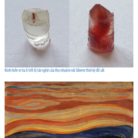
Kính hiển vi tia X tiết lộ tài nghệ của thợ nhuộm vải Siberie thời kỳ đồ sắt