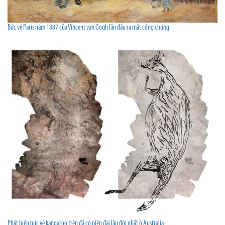
Bức vẽ Paris năm 1887 của Vincent van Gogh lần đầu ra mắt công chúng
Phát hiện bức vẽ kangaroo trên đá có niên đại lâu đời nhất ở Australia