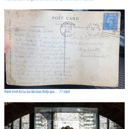
Hành trình kỳ lạ của tấm bưu thiếp qua… 77 năm!