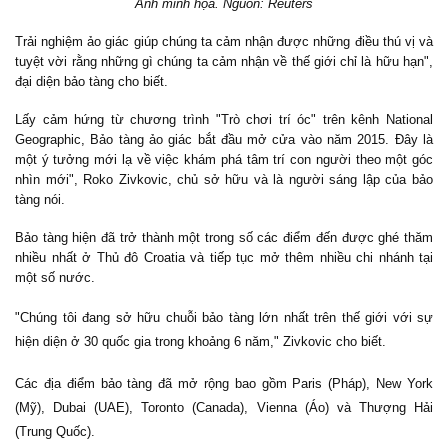
Ảnh minh họa. Nguồn: Reuters
Trải nghiệm ảo giác giúp chúng ta cảm nhận được những điều thú vị và
tuyệt vời rằng những gì chúng ta cảm nhận về thế giới chỉ là hữu hạn",
đại diện bảo tàng cho biết.
Lấy cảm hứng từ chương trình "Trò chơi trí óc" trên kênh National
Geographic, Bảo tàng ảo giác bắt đầu mở cửa vào năm 2015. Đây là
một ý tưởng mới lạ về việc khám phá tâm trí con người theo một góc
nhìn mới", Roko Zivkovic, chủ sở hữu và là người sáng lập của bảo
tàng nói.
Bảo tàng hiện đã trở thành một trong số các điểm đến được ghé thăm
nhiều nhất ở Thủ đô Croatia và tiếp tục mở thêm nhiều chi nhánh tại
một số nước.
"Chúng tôi đang sở hữu chuỗi bảo tàng lớn nhất trên thế giới với sự
hiện diện ở 30 quốc gia trong khoảng 6 năm," Zivkovic cho biết.
Các địa điểm bảo tàng đã mở rộng bao gồm Paris (Pháp), New York
(Mỹ), Dubai (UAE), Toronto (Canada), Vienna (Áo) và Thượng Hải
(Trung Quốc).