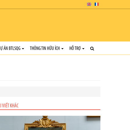
Ự ÁN BTLSQG
THÔNG TIN HỮU ÍCH
HỖ TRỢ
I VIẾT KHÁC