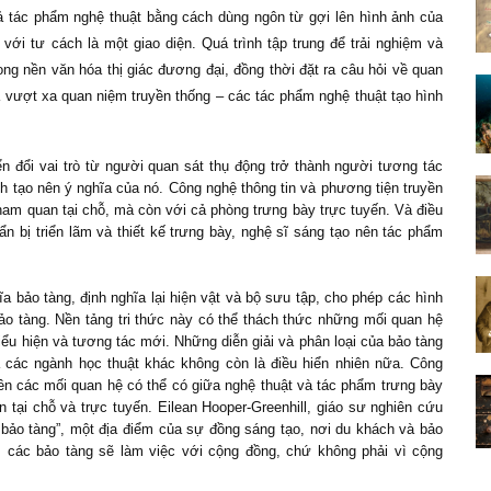
tả tác phẩm nghệ thuật bằng cách dùng ngôn từ gợi lên hình ảnh của
ới tư cách là một giao diện. Quá trình tập trung để trải nghiệm và
ng nền văn hóa thị giác đương đại, đồng thời đặt ra câu hỏi về quan
ã vượt xa quan niệm truyền thống – các tác phẩm nghệ thuật tạo hình
 đổi vai trò từ người quan sát thụ động trở thành người tương tác
nh tạo nên ý nghĩa của nó. Công nghệ thông tin và phương tiện truyền
tham quan tại chỗ, mà còn với cả phòng trưng bày trực tuyến. Và điều
n bị triển lãm và thiết kế trưng bày, nghệ sĩ sáng tạo nên tác phẩm
ĩa bảo tàng, định nghĩa lại hiện vật và bộ sưu tập, cho phép các hình
ảo tàng. Nền tảng tri thức này có thể thách thức những mối quan hệ
iểu hiện và tương tác mới. Những diễn giải và phân loại của bảo tàng
à các ngành học thuật khác không còn là điều hiển nhiên nữa. Công
ên các mối quan hệ có thể có giữa nghệ thuật và tác phẩm trưng bày
 tại chỗ và trực tuyến. Eilean Hooper-Greenhill, giáo sư nghiên cứu
u bảo tàng”, một địa điểm của sự đồng sáng tạo, nơi du khách và bảo
, các bảo tàng sẽ làm việc với cộng đồng, chứ không phải vì cộng