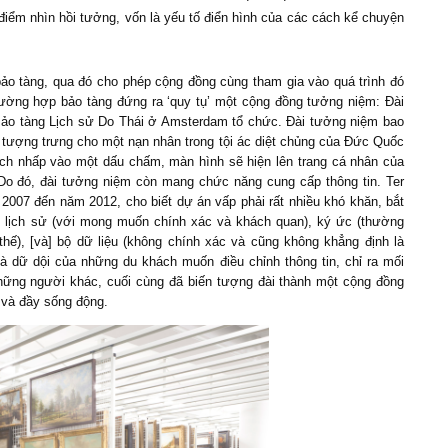
điểm nhìn hồi tưởng, vốn là yếu tố điển hình của các cách kể chuyện
ảo tàng, qua đó cho phép cộng đồng cùng tham gia vào quá trình đó
rường hợp bảo tàng đứng ra ‘quy tụ’ một cộng đồng tưởng niệm: Đài
ảo tàng Lịch sử Do Thái ở Amsterdam tổ chức. Đài tưởng niệm bao
tượng trưng cho một nạn nhân trong tội ác diệt chủng của Đức Quốc
ch nhấp vào một dấu chấm, màn hình sẽ hiện lên trang cá nhân của
 Do đó, đài tưởng niệm còn mang chức năng cung cấp thông tin. Ter
 2007 đến năm 2012, cho biết dự án vấp phải rất nhiều khó khăn, bắt
, lịch sử (với mong muốn chính xác và khách quan), ký ức (thường
hế), [và] bộ dữ liệu (không chính xác và cũng không khẳng định là
và dữ dội của những du khách muốn điều chỉnh thông tin, chỉ ra mối
hững người khác, cuối cùng đã biến tượng đài thành một cộng đồng
 và đầy sống động.