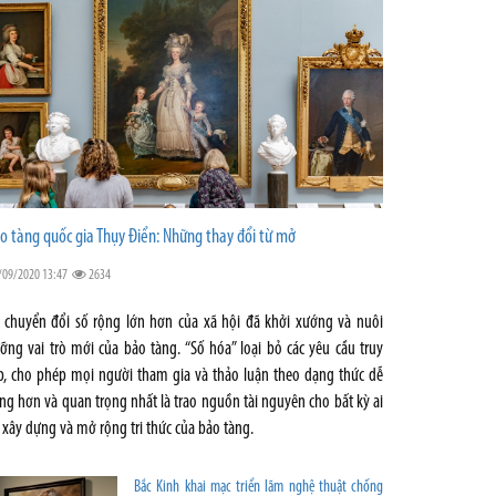
o tàng quốc gia Thụy Điển: Những thay đổi từ mở
/09/2020 13:47
2634
 chuyển đổi số rộng lớn hơn của xã hội đã khởi xướng và nuôi
ỡng vai trò mới của bảo tàng. “Số hóa” loại bỏ các yêu cầu truy
p, cho phép mọi người tham gia và thảo luận theo dạng thức dễ
ng hơn và quan trọng nhất là trao nguồn tài nguyên cho bất kỳ ai
 xây dựng và mở rộng tri thức của bảo tàng.
Bắc Kinh khai mạc triển lãm nghệ thuật chống