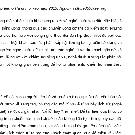
ầu tiên ở Paris mở vào năm 2018. Nguồn: culture360.asef.org
g thêm thấm thía khi chúng ta xét về nghệ thuật sắp đặt, đặc biệt là
ên sống động” thông qua các chuyển động cơ thể có kiểm soát. Những
à việc kết hợp với công nghệ theo dõi đo nhịp thở, nhiệt độ và/hoặc
 phẩm. Mặt khác, các tác phẩm sắp đặt tương tác lại biến bảo tàng và
 nghiệm nghệ thuật kiểu mới, nơi các nghệ sĩ và du khách gặp gỡ và
hẩm để người đời chiêm ngưỡng từ xa, nghệ thuật tương tác phản hồi
ạo một không gian bên trong để họ tự phản ánh, khiến họ nhận thức
hĩ về cách con người liên hệ với quá khứ trong một nền văn hóa số.
ột bước đi sáng tạo, nhưng các mô hình để trình bày lịch sử (nghệ
thuật) sẽ được gắn nhãn “cổ lỗ” hay “mới mẻ”. Để tái hiện quá khứ, có
 trong chuỗi thời gian lịch sử ngắn không liên tục; trưng bày các đối
hững thời điểm khác nhau; và cách trưng bày gợi lên cảm giác đắm
ần kích thích trí tò mò của khách tham quan, qua đó thiên về điểm