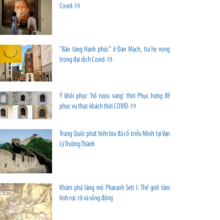
Covid-19
“Bảo tàng Hạnh phúc” ở Đan Mạch, tia hy vọng
trong đại dịch Covid-19
Ý khôi phục 'hố rượu vang' thời Phục hưng để
phục vụ thực khách thời COVID-19
Trung Quốc phát hiện bia đá cổ triều Minh tại Vạn
Lý Trường Thành
Khám phá lăng mộ Pharaoh Seti I: Thế giới tâm
linh rực rỡ và sống động