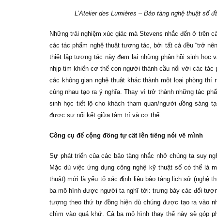
L’Atelier des Lumières – Bảo tàng nghệ thuật số đ
Những trải nghiệm xúc giác mà Stevens nhắc đến ở trên càn
các tác phẩm nghệ thuật tương tác, bởi tất cả đều “trở n
thiết lập tương tác này đem lại những phản hồi sinh học v
nhịp tim khiến cơ thể con người thành cầu nối với các tác
các không gian nghệ thuật khác thành một loại phòng thí
cùng nhau tạo ra ý nghĩa. Thay vì trở thành những tác p
sinh học tiết lộ cho khách tham quan/người đồng sáng t
được sự nối kết giữa tâm trí và cơ thể.
Công cụ để cộng đồng tự cất lên tiếng nói về mình
Sự phát triển của các bảo tàng nhắc nhở chúng ta suy ng
Mặc dù việc ứng dụng công nghệ kỹ thuật số có thể là m
thuật) mới là yếu tố xác định liệu bảo tàng lịch sử (nghệ 
ba mô hình được người ta nghĩ tới: trưng bày các đối tượng
tượng theo thứ tự đồng hiện dù chúng được tạo ra vào n
chìm vào quá khứ. Cả ba mô hình thay thế này sẽ góp ph