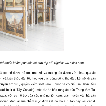
người muốn khám phá các bộ sưu tập số. Nguồn: ww.axiell.com
đã có thể được hỗ trợ, trao đổi và tương tác được với nhau, qua đó
ển và kiến thức dân tộc học với các cộng đồng thổ dân, kết nối di sản
ề quyền sở hữu, quyền kiểm soát (ảo). Chúng ta có hiểu sâu hơn điều
gười Inuit ở Tây Canada), một dự án bảo tàng ảo của Trung tâm Tài
anada, với sự hỗ trợ của các nhà nghiên cứu, giám tuyển và nhà sản
sonian MacFarlane nhằm mục đích kết nối bộ sưu tập này với các di