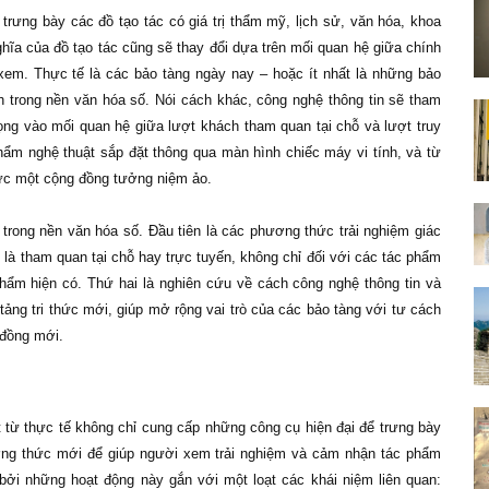
trưng bày các đồ tạo tác có giá trị thẩm mỹ, lịch sử, văn hóa, khoa
ghĩa của đồ tạo tác cũng sẽ thay đổi dựa trên mối quan hệ giữa chính
em. Thực tế là các bảo tàng ngày nay – hoặc ít nhất là những bảo
h trong nền văn hóa số. Nói cách khác, công nghệ thông tin sẽ tham
rọng vào mối quan hệ giữa lượt khách tham quan tại chỗ và lượt truy
hẩm nghệ thuật sắp đặt thông qua màn hình chiếc máy vi tính, và từ
chức một cộng đồng tưởng niệm ảo.
 trong nền văn hóa số. Đầu tiên là các phương thức trải nghiệm giác
 là tham quan tại chỗ hay trực tuyến, không chỉ đối với các tác phẩm
hẩm hiện có. Thứ hai là nghiên cứu về cách công nghệ thông tin và
ảng tri thức mới, giúp mở rộng vai trò của các bảo tàng với tư cách
g đồng mới.
át từ thực tế không chỉ cung cấp những công cụ hiện đại để trưng bày
ương thức mới để giúp người xem trải nghiệm và cảm nhận tác phẩm
 bởi những hoạt động này gắn với một loạt các khái niệm liên quan: