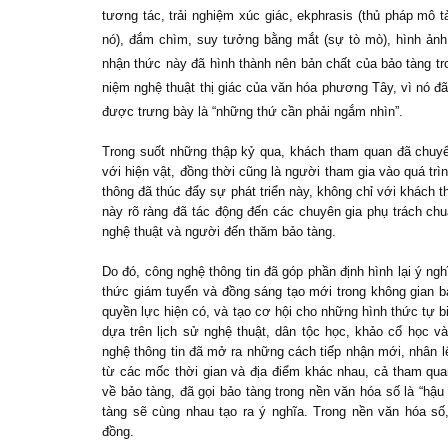
tương tác, trải nghiệm xúc giác, ekphrasis (thủ pháp mô 
nó), đắm chìm, suy tưởng bằng mắt (sự tò mò), hình ảnh v
nhận thức này đã hình thành nên bản chất của bảo tàng tro
niệm nghệ thuật thị giác của văn hóa phương Tây, vì nó đ
được trưng bày là “những thứ cần phải ngắm nhìn”.
Trong suốt những thập kỷ qua, khách tham quan đã chuyển
với hiện vật, đồng thời cũng là người tham gia vào quá trì
thông đã thúc đẩy sự phát triển này, không chỉ với khách 
này rõ ràng đã tác động đến các chuyên gia phụ trách chuẩ
nghệ thuật và người đến thăm bảo tàng.
Do đó, công nghệ thông tin đã góp phần định hình lại ý ngh
thức giám tuyển và đồng sáng tạo mới trong không gian b
quyền lực hiện có, và tạo cơ hội cho những hình thức tự b
dựa trên lịch sử nghệ thuật, dân tộc học, khảo cổ học v
nghệ thông tin đã mở ra những cách tiếp nhận mới, nhân l
từ các mốc thời gian và địa điểm khác nhau, cả tham quan
về bảo tàng, đã gọi bảo tàng trong nền văn hóa số là “hậ
tàng sẽ cùng nhau tạo ra ý nghĩa. Trong nền văn hóa số
đồng.