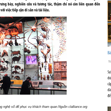
rưng bày, nghiên cứu và tương tác, thậm chí nó còn liên quan đến
 việc tiếp cận di sản và tài liệu.
Bả
18
Sự
dư
cậ
dà
để
ng nghệ số để phục vụ khách tham quan.Nguồn clalliance.org