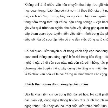
Không chỉ là tổ chức văn hóa chuyên thu thập, lưu giữ và 
học quan trọng, bảo tàng còn là nơi mà theo thời gian, ý n
nó, cách nó được trưng bày và sự cảm nhận của người x
tàng nằm trong thời đại xã hội hậu công nghiệp – vận hàn
gia vào quá trình tạo nghĩa cho hiện vật, đóng góp quan t
cập tham quan trực tuyến, đến việc đắm mình trong tác p
việc số hóa bộ sưu tập hiện có cho đến việc đứng ra tổ 
Có hai quan điểm xuyên suốt trong cách tiếp cận bảo tàng
quan mới thông qua công nghệ hiện đại trong bảo tàng – dù
nghệ thuật và di sản sau này, mà còn cả với những tác p
phương tiện truyền thông xây dựng bảo tàng như một nền t
là tổ chức văn hóa và là nơi ‘đứng ra’ hình thành các cộn
Khách tham quan đồng sáng tạo tác phẩm
Đây là khái niệm chỉ có trong thời đại số hóa. Nó xuất ph
các hiện vật, công nghệ thông tin còn đưa ra những ph
nghệ thuật, điều này đòi hỏi một vốn kiến thức nhất định