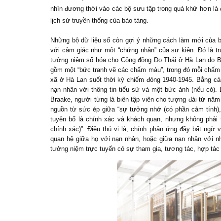
nhìn đương thời vào các bộ sưu tập trong quá khứ hơn là 
lịch sử truyền thống của bảo tàng.
Những bộ dữ liệu số còn gợi ý những cách làm mới của b
với cảm giác như một “chứng nhân” của sự kiện. Đó là t
tưởng niệm số hóa cho Cộng đồng Do Thái ở Hà Lan do B
gồm một “bức tranh vẽ các chấm màu”, trong đó mỗi chấm 
xã ở Hà Lan suốt thời kỳ chiếm đóng 1940-1945. Bằng cá
nạn nhân với thông tin tiểu sử và một bức ảnh (nếu có).
Braake, người từng là biên tập viên cho tượng đài từ năm
nguồn từ sức ép giữa “sự tưởng nhớ (có phần cảm tính)
tuyên bố là chính xác và khách quan, nhưng không phải t
chính xác)”. Điều thú vị là, chính phản ứng đầy bất ngờ 
quan hệ giữa họ với nạn nhân, hoặc giữa nạn nhân với n
tưởng niệm trực tuyến có sự tham gia, tương tác, hợp tác