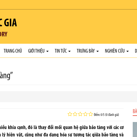
C GIA
ORY
TRANG CHỦ
GIỚI THIỆU
TIN TỨC
TRƯNG BÀY
NGHIÊN CỨU
D
tàng”
BÀ
Điểm: 0/5 (0 đánh giá)
ều khía cạnh, đó là thay đổi mối quan hệ giữa bảo tàng với các cơ
n lý hiện vật, cũng như đa dạng hóa sự tương tác giữa bảo tàng và