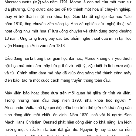
Massachusetts (Mỹ) vào năm 1791. Morse là con trai của một mục sư
địa phương. Ông được đào tạo để trở thành một họa sĩ chuyên nghiệp,
thay vì trở thành một nhà khoa học. Sau khi tốt nghiệp Đại học Yale
năm 1810, ông chuyển đến sống tại Anh để nghiên cứu nghệ thuật và
hoạt động như một họa sĩ lưu động chuyên vẽ chân dung trong khoảng
10 năm. Ông từng trưng bày các tác phẩm nghệ thuật của mình tại Học
viện Hoàng gia Anh vào năm 1813.
Điều đáng nói là trong thời gian học đại học, Morse không chỉ yêu thích
hội họa mà còn cảm thấy hứng thú với vật lý, đặc biệt là lĩnh vực điện
và từ. Chính niềm đam mê này đã giúp ông sáng chế thành công máy
điện báo, tạo ra một cuộc cách mạng truyền thông toàn cầu.
Máy điện báo hoạt động dựa trên mối quan hệ giữa từ tính và điện.
Trong những năm đầu thập niên 1790, nhà khoa học người Ý
Alessandro Volta chế tạo pin điện đầu tiên trên thế giới có khả năng sản
sinh dòng điện một chiều ổn định. Năm 1820, nhà vật lý người Đan
Mạch Hans Christian Oersted phát hiện dòng điện có khả năng làm lệch
hướng một chiếc kim la bàn đặt gần đó. Nguyên lý này là cơ sở nền