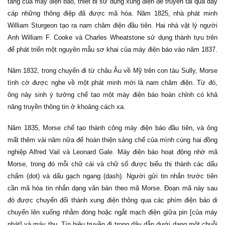
tảng của máy điện báo, thiết bị sử dụng xung điện để truyền tải qua dây
cáp những thông điệp đã được mã hóa. Năm 1825, nhà phát minh
William Sturgeon tạo ra nam châm điện đầu tiên. Hai nhà vật lý người
Anh William F. Cooke và Charles Wheatstone sử dụng thành tựu trên
để phát triển một nguyên mẫu sơ khai của máy điện báo vào năm 1837.
Năm 1832, trong chuyến đi từ châu Âu về Mỹ trên con tàu Sully, Morse
tình cờ được nghe về một phát minh mới là nam châm điện. Từ đó,
ông nảy sinh ý tưởng chế tạo một máy điện báo hoàn chỉnh có khả
năng truyền thông tin ở khoảng cách xa.
Năm 1835, Morse chế tạo thành công máy điện báo đầu tiên, và ông
mất thêm vài năm nữa để hoàn thiện sáng chế của mình cùng hai đồng
nghiệp Alfred Vail và Leonard Gale. Máy điện báo hoạt động nhờ mã
Morse, trong đó mỗi chữ cái và chữ số được biểu thị thành các dấu
chấm (dot) và dấu gạch ngang (dash). Người gửi tin nhắn trước tiên
cần mã hóa tin nhắn dạng văn bản theo mã Morse. Đoạn mã này sau
đó được chuyển đổi thành xung điện thông qua các phím điện báo di
chuyển lên xuống nhằm đóng hoặc ngắt mạch điện giữa pin [của máy
phát] và máy thu. Tín hiệu truyền đi trong dây dẫn dưới dạng một chuỗi