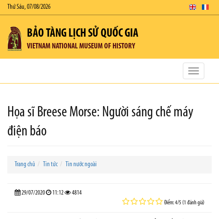
Thứ Sáu, 07/08/2026
BẢO TÀNG LỊCH SỬ QUỐC GIA
VIETNAM NATIONAL MUSEUM OF HISTORY
Toggle
navigatio
Họa sĩ Breese Morse: Người sáng chế máy
điện báo
Trang chủ
Tin tức
Tin nước ngoài
29/07/2020
11:12
4814
Điểm: 4/5 (1 đánh giá)