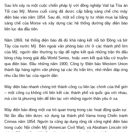
Sau khi xảy ra một cuộc chiến pháp lý với đồng nghiệp Vail tại Tòa án
Tối cao Mỹ, Morse cuối cùng đã được cấp bằng sáng chế cho máy
điện báo vào năm 1854. Sau đó, một số công ty tư nhân mua lại bằng
sáng chế của Morse và xây dựng các hệ thống đường dây điện báo
liên lục địa đầu tiên.
Năm 1869, hệ thống điện báo đã đủ khả năng kết nối bờ Đông và bờ
Tây của nước Mỹ. Bên ngoài văn phòng báo chí ở các thành phố lớn
của Mỹ, người dân thường tụ tập để nghe kết quả những trận thi đấu
bóng chày trong giải đấu World Series, hoặc xem kết quả bầu cử truyền
qua điện báo. Đầu những năm 1900, Công ty Điện báo Western Union
thành lập hàng nghìn văn phòng tại các thị trấn lớn, nhỏ nhằm đáp ứng
nhu cầu liên lạc của người dân.
Máy điện báo nhanh chóng trở thành công cụ liên lạc chính của thế giới
– một công cụ không chỉ liên kết các thành phố và quốc gia với nhau,
mà còn là phương tiện để liên lạc với những người thân yêu ở xa.
Máy điện báo đóng một vai trò quan trọng trong các hoạt động quân sự.
Nó lần đầu tiên được sử dụng tại thành phố Varna trong Chiến tranh
Crimea năm 1854. Người ta cũng áp dụng rộng rãi công nghệ điện báo
trong cuộc Nội chiến Mỹ (American Civil War), và Abraham Lincoln trở