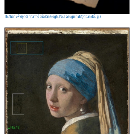
Thư bàn về việc đi nhà thổ của Van Gogh, Paul Gauguin được bán đấu giá