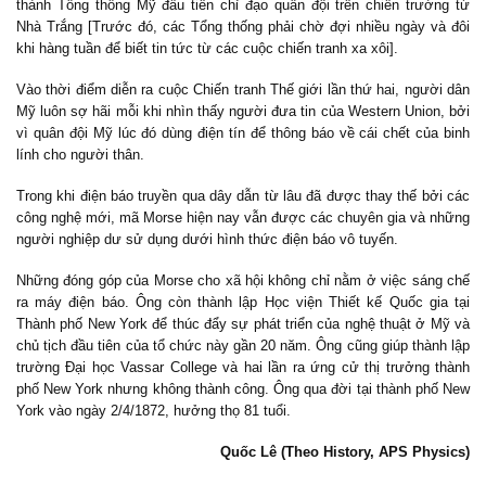
thành Tổng thống Mỹ đầu tiên chỉ đạo quân đội trên chiến trường từ
Nhà Trắng [Trước đó, các Tổng thống phải chờ đợi nhiều ngày và đôi
khi hàng tuần để biết tin tức từ các cuộc chiến tranh xa xôi].
Vào thời điểm diễn ra cuộc Chiến tranh Thế giới lần thứ hai, người dân
Mỹ luôn sợ hãi mỗi khi nhìn thấy người đưa tin của Western Union, bởi
vì quân đội Mỹ lúc đó dùng điện tín để thông báo về cái chết của binh
lính cho người thân.
Trong khi điện báo truyền qua dây dẫn từ lâu đã được thay thế bởi các
công nghệ mới, mã Morse hiện nay vẫn được các chuyên gia và những
người nghiệp dư sử dụng dưới hình thức điện báo vô tuyến.
Những đóng góp của Morse cho xã hội không chỉ nằm ở việc sáng chế
ra máy điện báo. Ông còn thành lập Học viện Thiết kế Quốc gia tại
Thành phố New York để thúc đẩy sự phát triển của nghệ thuật ở Mỹ và
chủ tịch đầu tiên của tổ chức này gần 20 năm. Ông cũng giúp thành lập
trường Đại học Vassar College và hai lần ra ứng cử thị trưởng thành
phố New York nhưng không thành công. Ông qua đời tại thành phố New
York vào ngày 2/4/1872, hưởng thọ 81 tuổi.
Quốc Lê (Theo History, APS Physics)