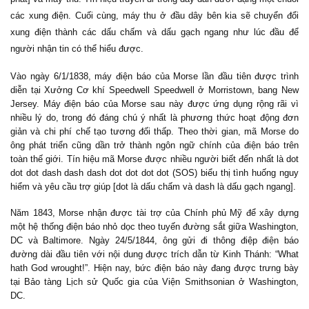
các xung điện. Cuối cùng, máy thu ở đầu dây bên kia sẽ chuyển đổi
xung điện thành các dấu chấm và dấu gạch ngang như lúc đầu để
người nhận tin có thể hiểu được.
Vào ngày 6/1/1838, máy điện báo của Morse lần đầu tiên được trình
diễn tại Xưởng Cơ khí Speedwell Speedwell ở Morristown, bang New
Jersey. Máy điện báo của Morse sau này được ứng dụng rộng rãi vì
nhiều lý do, trong đó đáng chú ý nhất là phương thức hoạt động đơn
giản và chi phí chế tạo tương đối thấp. Theo thời gian, mã Morse do
ông phát triển cũng dần trở thành ngôn ngữ chính của điện báo trên
toàn thế giới. Tín hiệu mã Morse được nhiều người biết đến nhất là dot
dot dot dash dash dash dot dot dot dot (SOS) biểu thị tình huống nguy
hiểm và yêu cầu trợ giúp [dot là dấu chấm và dash là dấu gạch ngang].
Năm 1843, Morse nhận được tài trợ của Chính phủ Mỹ để xây dựng
một hệ thống điện báo nhỏ dọc theo tuyến đường sắt giữa Washington,
DC và Baltimore. Ngày 24/5/1844, ông gửi đi thông điệp điện báo
đường dài đầu tiên với nội dung được trích dẫn từ Kinh Thánh: “What
hath God wrought!”. Hiện nay, bức điện báo này đang được trưng bày
tại Bảo tàng Lịch sử Quốc gia của Viện Smithsonian ở Washington,
DC.