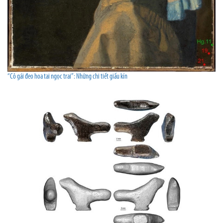
“Cô gái đeo hoa tai ngọc trai”: Những chi tiết giấu kín