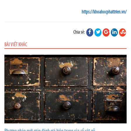
https://khoahocphattrien.vn/
Chia sẻ:
BÀI VIẾT KHÁC