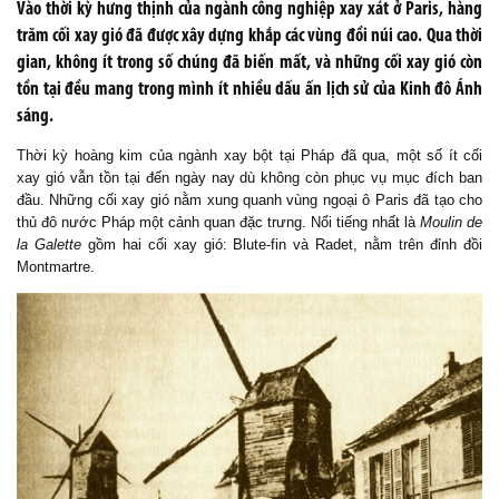
Vào thời kỳ hưng thịnh của ngành công nghiệp xay xát ở Paris, hàng
trăm cối xay gió đã được xây dựng khắp các vùng đồi núi cao. Qua thời
gian, không ít trong số chúng đã biến mất, và những cối xay gió còn
tồn tại đều mang trong mình ít nhiều dấu ấn lịch sử của Kinh đô Ánh
sáng.
Thời kỳ hoàng kim của ngành xay bột tại Pháp đã qua, một số ít cối
xay gió vẫn tồn tại đến ngày nay dù không còn phục vụ mục đích ban
đầu. Những cối xay gió nằm xung quanh vùng ngoại ô Paris đã tạo cho
thủ đô nước Pháp một cảnh quan đặc trưng. Nổi tiếng nhất là
Moulin de
la Galette
gồm hai cối xay gió: Blute-fin và Radet, nằm trên đỉnh đồi
Montmartre.