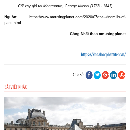
Cối xay gió tại Montmartre, George Michel (1763 - 1843)
Nguồn:
https://www.amusingplanet.com/2020/07/the-windmills-of-
paris.html
Công Nhất theo amusingplanet
https://khoahocphattrien.vn/
Chia sẻ:
BÀI VIẾT KHÁC