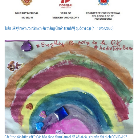
Tuần Lễ Kỷ niệm 75 năm chiến thắng Chiến tranh Vệ quốc vĩ đại (4 - 10/5/2020)
Các “thợ săn hiện vật”: Các bảo tàng đang làm gì để kể lại câu chuyện đại dịch COVID-19?