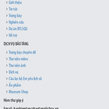
Giới thiệu
Tin tức
Trưng bày
Nghiên cứu
Dự án BTLSQG
Hỗ trợ
DỊCH VỤ BẢO TÀNG
Trưng bày chuyên đề
Thư viện video
Thư viện ảnh
Dịch vụ
Câu lạc bộ Em yêu lịch sử
Ấn phẩm
Museum Shop
Hòm thư góp ý