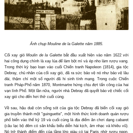
Ảnh chụp Mouline de la Galette năm 1885.
Cối xay gió
Moulin de la Galette
bắt đầu xuất hiện vào năm 1622 với
hai công dụng chính là xay lúa để làm bột mì và ép nho làm rượu vang.
Trong thời kỳ bạo loạn vào cuối Chiến tranh Napoleon (1814), gia tộc
Debray, chủ nhân của cối xay gió, đã ra sức bảo vệ nó như bảo vệ lâu
đài, thậm chí một số người đã hi sinh tính mạng. Trong cuộc Chiến
tranh Pháp-Phổ năm 1870, Montmartre hứng chịu đợt tấn công của hai
vạn lính Phổ. Một lần nữa, người nhà Debray đã quyết bảo vệ chiếc cối
xay gió cho đến hơi thở cuối cùng.
Về sau, hậu duệ còn sống sót của gia tộc Debray đã biến cối xay gió
gia truyền thành một "guinguette", một hình thức kinh doanh quán rượu
phổ biến vào thế kỷ 19 và cuối cùng là địa điểm ăn chơi dạng cabaret
(câu lạc bộ đêm có sân khấu biểu diễn hài kịch, âm nhạc và khiêu vũ).
Nó trở thành điểm đến của tầng lớp giàu có tại Paris nhờ rượu ngon,