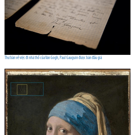
Thư bàn về việc đi nhà thổ của Van Gogh, Paul Gauguin được bán đấu giá