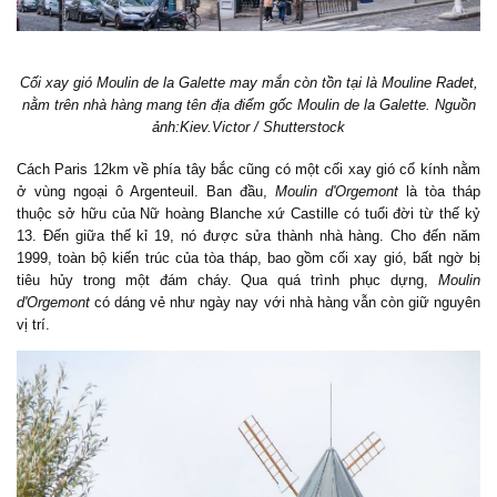
Cối xay gió Moulin de la Galette may mắn còn tồn tại là Mouline Radet,
nằm trên nhà hàng mang tên địa điểm gốc Moulin de la Galette. Nguồn
ảnh:Kiev.Victor / Shutterstock
Cách Paris 12km về phía tây bắc cũng có một cối xay gió cổ kính nằm
ở vùng ngoại ô Argenteuil. Ban đầu,
Moulin d'Orgemont
là tòa tháp
thuộc sở hữu của Nữ hoàng Blanche xứ Castille có tuổi đời từ thế kỷ
13. Đến giữa thế kỉ 19, nó được sửa thành nhà hàng. Cho đến năm
1999, toàn bộ kiến trúc của tòa tháp, bao gồm cối xay gió, bất ngờ bị
tiêu hủy trong một đám cháy. Qua quá trình phục dựng,
Moulin
d'Orgemont
có dáng vẻ như ngày nay với nhà hàng vẫn còn giữ nguyên
vị trí.