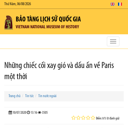
Thứ Năm, 06/08/2026
BẢO TÀNG LỊCH SỬ QUỐC GIA
VIETNAM NATIONAL MUSEUM OF HISTORY
Toggle
navigatio
Những chiếc cối xay gió và dấu ấn về Paris
một thời
Trang chủ
Tin tức
Tin nước ngoài
10/07/2020
13:16
3505
Điểm: 0/5 (0 đánh giá)