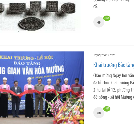
cổ.
2808
29/08/2008 17:20
Khai trương Bảo tà
Chào mừng Ngày hội văn 
đã tổ chức khai trương B
2 ha tại tổ 12, phường Th
đời sống - xã hội Mường 
3031