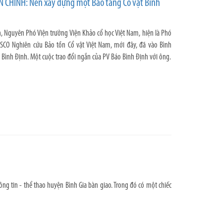
CHINH: Nên xây dựng một Bảo tàng Cổ vật Bình
 Nguyên Phó Viện trưởng Viện Khảo cổ học Việt Nam, hiện là Phó
CO Nghiên cứu Bảo tồn Cổ vật Việt Nam, mới đây, đã vào Bình
 Bình Định. Một cuộc trao đổi ngắn của PV Báo Bình Định với ông.
ông tin - thể thao huyện Bình Gia bàn giao. Trong đó có một chiếc