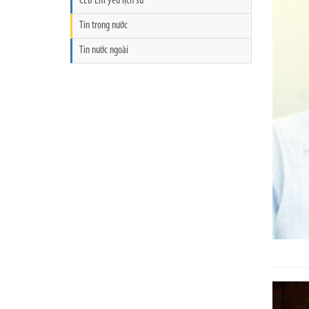
CLB Em yêu lịch sử
Tin trong nước
Tin nước ngoài