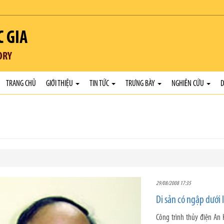
C GIA
ORY
TRANG CHỦ
GIỚI THIỆU
TIN TỨC
TRƯNG BÀY
NGHIÊN CỨU
D
29/08/2008 17:35
Di sản có ngập dưới
Công trình thủy điện An 