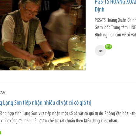
PGS-TS HOÀNG XUÂN 
Định
PGS-TS Hoàng Xuân Chinh,
Giám đốc Trung tâm UNES
Định nghiên cứu về cổ vật
3626
7:26
 Lạng Sơn tiếp nhận nhiều di vật cổ có giá trị
Tổng hợp tỉnh Lạng Sơn vừa tiếp nhận một số cổ vật có giá trị do Phòng Văn hóa - th
n chiếc xẻng đá mài nhẵn được chế tác rất chuẩn theo kiểu dáng khác nhau.