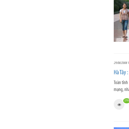
29/08/2008 1
Hà Tây :
Toàn tỉnh
mạng, nhà 
2793