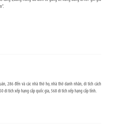
n”.
uán, 286 đền và các nhà thờ họ, nhà thờ danh nhân, di tích cách
0 di tích xếp hạng cấp quốc gia, 568 di tích xếp hạng cấp tỉnh.