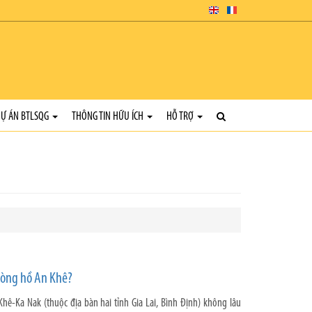
Ự ÁN BTLSQG
THÔNG TIN HỮU ÍCH
HỖ TRỢ
 lòng hồ An Khê?
Khê-Ka Nak (thuộc địa bàn hai tỉnh Gia Lai, Bình Định) không lâu