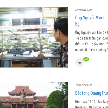
29/08/2008 17:14
Ồng Nguyễn Văn Léo 
Bộ
Ông Nguyễn Văn Léo, 57 tu
Tre đã âm thầm gắn cuộc
thời chiến... Ngày ông 
người tới chiêm ngưỡng đã
2974
29/08/2008 16:58
Bảo tàng Quang Trun
Hôm nay 15.12, Bảo tàng
thành lập. 30 năm qua, B