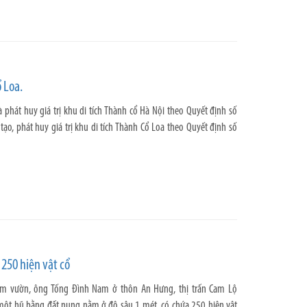
 Loa.
phát huy giá trị khu di tích Thành cổ Hà Nội theo Quyết định số
, phát huy giá trị khu di tích Thành Cổ Loa theo Quyết định số
 250 hiện vật cổ
làm vườn, ông Tống Đình Nam ở thôn An Hưng, thị trấn Cam Lộ
 một hũ bằng đất nung nằm ở độ sâu 1 mét, có chứa 250 hiện vật