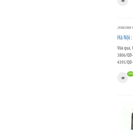
29/08/2008 1
Hà Nội :
Vừa qua, 
3806/QĐ-U
4395/QĐ-
2840