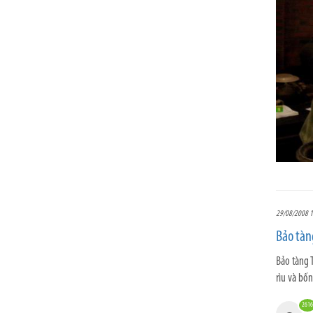
29/08/2008 1
Bảo tàng
Bảo tàng 
rìu và bố
2616