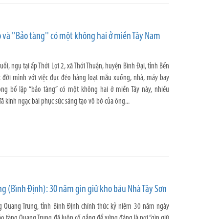
và ''Bảo tàng'' có một không hai ở miền Tây Nam
ổi, ngụ tại ấp Thới Lợi 2, xã Thới Thuận, huyện Bình Đại, tỉnh Bến
 đời mình với việc đục đẽo hàng loạt mẫu xuồng, nhà, máy bay
công bố lập “bảo tàng” có một không hai ở miền Tây này, nhiều
 kinh ngạc bái phục sức sáng tạo vô bờ của ông...
g (Bình Định): 30 năm gìn giữ kho báu Nhà Tây Sơn
 Quang Trung, tỉnh Bình Định chính thức kỷ niệm 30 năm ngày
ảo tàng Quang Trung đã luôn cố gắng để xứng đáng là nơi “gìn giữ