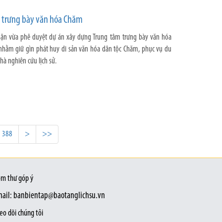
 trưng bày văn hóa Chăm
ận vừa phê duyệt dự án xây dựng Trung tâm trưng bày văn hóa
nhằm giữ gìn phát huy di sản văn hóa dân tộc Chăm, phục vụ du
à nghiên cứu lịch sử.
388
>
>>
m thư góp ý
ail: banbientap@baotanglichsu.vn
eo dõi chúng tôi