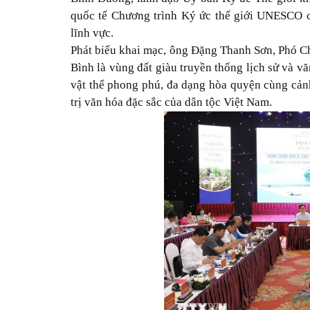
quốc tế Chương trình Ký ức thế giới UNESCO c
lĩnh vực.
Phát biểu khai mạc, ông Đặng Thanh Sơn, Phó C
Bình là vùng đất giàu truyền thống lịch sử và vă
vật thể phong phú, đa dạng hòa quyện cùng cảnh 
trị văn hóa đặc sắc của dân tộc Việt Nam.