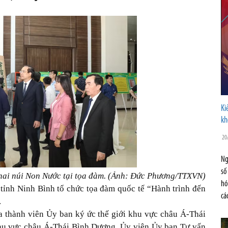
Ki
kh
20
Ng
số
nhai núi Non Nước tại tọa đàm. (Ảnh: Đức Phương/TTXVN)
hó
tỉnh Ninh Bình tổ chức tọa đàm quốc tế “Hành trình đến
cá
.
a thành viên Ủy ban ký ức thế giới khu vực châu Á-Thái
hu vực châu Á-Thái Bình Dương, Ủy viên Ủy ban Tư vấn