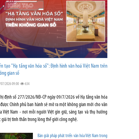
ến tạo "Hạ tầng văn hóa số": Định hình văn hoá Việt Nam trên
ông gian số
/07/2026 09:00
634
hị định số 277/2026/NĐ-CP ngày 09/7/2026 về Hạ tầng văn hóa
 được Chính phủ ban hành sẽ mở ra một không gian mới cho văn
a Việt Nam - nơi mỗi người Việt gìn giữ, sáng tạo và thụ hưởng
c giá trị tinh thần trong lòng thế giới công nghệ.
Bàn giải pháp phát triển văn hóa Việt Nam trong