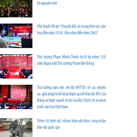
kỷ nguyên mới
Phê duyệt Đề án “Chuyển đổi số trong lĩnh vực văn
hóa đến năm 2030, tầm nhìn đến năm 2045”
Thủ tướng Phạm Minh Chính dự lễ kỷ niệm 120
năm Ngày sinh Thủ tướng Phạm Văn Đồng
Thủ tướng làm việc với Bộ VHTTDL về các nhiệm
vụ, giải pháp triển khai Nghị quyết Đại hội XIV của
Đảng và Nghị quyết số 80 của Bộ Chính trị về phát
triển văn hóa Việt Nam
Thêm 30 hiện vật, nhóm hiện vật được công nhận
bảo vật quốc gia