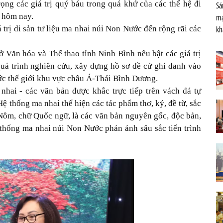
ọng các giá trị quý báu trong quá khứ của các thế hệ đi
Sá
ệ hôm nay.
mạ
trị di sản tư liệu ma nhai núi Non Nước đến rộng rãi các
kh
 Văn hóa và Thể thao tỉnh Ninh Bình nêu bật các giá trị
á trình nghiên cứu, xây dựng hồ sơ đề cử ghi danh vào
ức thế giới khu vực châu Á-Thái Bình Dương.
nhai - các văn bản được khắc trực tiếp trên vách đá tự
Hệ thống ma nhai thể hiện các tác phẩm thơ, ký, đề từ, sắc
 Nôm, chữ Quốc ngữ, là các văn bản nguyên gốc, độc bản,
 thống ma nhai núi Non Nước phản ánh sâu sắc tiến trình