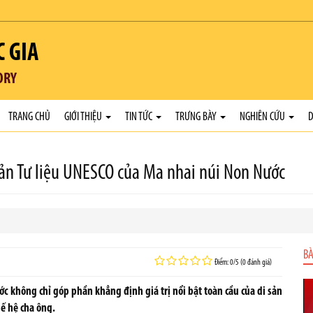
C GIA
ORY
TRANG CHỦ
GIỚI THIỆU
TIN TỨC
TRƯNG BÀY
NGHIÊN CỨU
D
sản Tư liệu UNESCO của Ma nhai núi Non Nước
BÀ
Điểm: 0/5 (0 đánh giá)
ớc không chỉ góp phần khẳng định giá trị nổi bật toàn cầu của di sản
hế hệ cha ông.