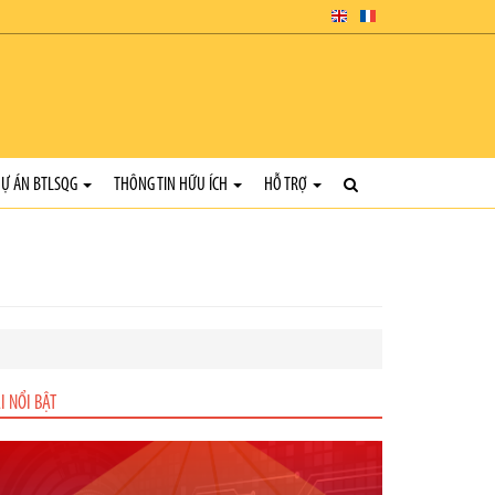
Ự ÁN BTLSQG
THÔNG TIN HỮU ÍCH
HỖ TRỢ
I NỔI BẬT