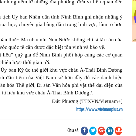
 kinh nghiệm từ những địa phương, đơn vị liên quan đến
 tịch Ủy ban Nhân dân tỉnh Ninh Bình ghi nhận những ý
hoa học, chuyên gia hàng đầu trong lĩnh vực; làm rõ hơn
ận thức: Ma nhai núi Non Nước không chỉ là tài sản của
vóc quốc tế cần được đặc biệt tôn vinh và bảo vệ.
ất liệu" quý giá để Ninh Bình phối hợp cùng các cơ quan
hiến lược thời gian tới.
c Ủy ban Ký ức thế giới khu vực châu Á-Thái Bình Dương
ỉnh đầu tiên của Việt Nam sở hữu đầy đủ các danh hiệu
n hóa Thế giới, Di sản Văn hóa phi vật thể đại diện của
n tư liệu khu vực châu Á-Thái Bình Dương./.
Đức Phương (TTXVN/Vietnam+)
https://www.vietnamplus.vn
Chia sẻ: