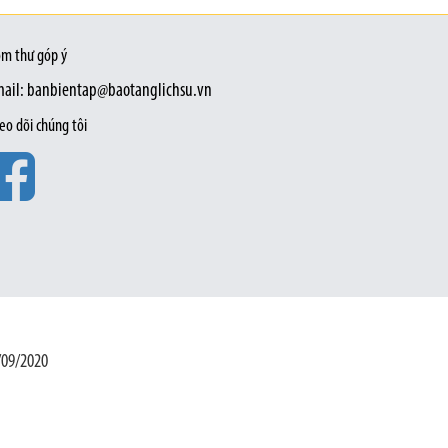
m thư góp ý
ail: banbientap@baotanglichsu.vn
eo dõi chúng tôi
/09/2020