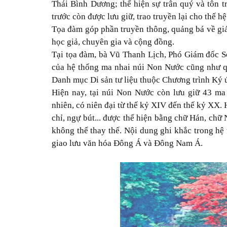
Thái Bình Dương; thể hiện sự trân quý và tôn tr
trước còn được lưu giữ, trao truyền lại cho thế h
Tọa đàm góp phần truyền thông, quảng bá về giá 
học giả, chuyên gia và cộng đồng.
Tại tọa đàm, bà Vũ Thanh Lịch, Phó Giám đốc Sở
của hệ thống ma nhai núi Non Nước cũng như qu
Danh mục Di sản tư liệu thuộc Chương trình Ký 
Hiện nay, tại núi Non Nước còn lưu giữ 43 ma 
nhiên, có niên đại từ thế kỷ XIV đến thế kỷ XX. 
chỉ, ngự bút... được thể hiện bằng chữ Hán, chữ
không thể thay thế. Nội dung ghi khắc trong hệ
giao lưu văn hóa Đông Á và Đông Nam Á.