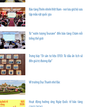
Bảo tàng Thiên nhiên Việt Nam - nơi lưu giữ bộ sưu
tập mẫu vật quốc gia
Từ “vườn tượng Tourane” đến bảo tàng Chăm nổi
tiếng thế giới
Trưng bày “Di sản tư liệu EFEO: Từ dấu ấn lịch sử
đến giá trị đương đại”
Về trường Dục Thanh nhớ Bác
Hoạt động hưởng ứng Ngày Quốc tế bảo tàng