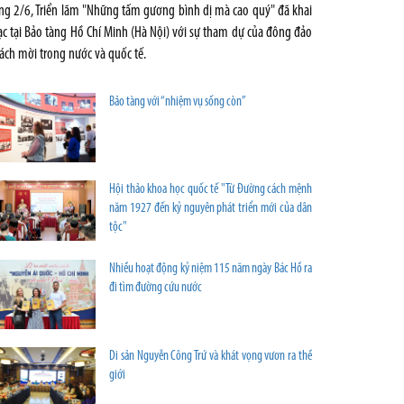
ng 2/6, Triển lãm "Những tấm gương bình dị mà cao quý" đã khai
c tại Bảo tàng Hồ Chí Minh (Hà Nội) với sự tham dự của đông đảo
ách mời trong nước và quốc tế.
Bảo tàng với “nhiệm vụ sống còn”
Hội thảo khoa học quốc tế "Từ Đường cách mệnh
năm 1927 đến kỷ nguyên phát triển mới của dân
tộc"
Nhiều hoạt động kỷ niệm 115 năm ngày Bác Hồ ra
đi tìm đường cứu nước
Di sản Nguyễn Công Trứ và khát vọng vươn ra thế
giới