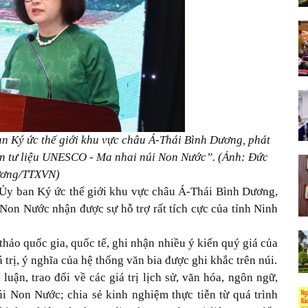
n Ký ức thế giới khu vực châu Á-Thái Bình Dương, phát
sản tư liệu UNESCO - Ma nhai núi Non Nước”. (Ảnh: Đức
ơng/TTXVN)
Ủy ban Ký ức thế giới khu vực châu Á-Thái Bình Dương,
 Non Nước nhận được sự hỗ trợ rất tích cực của tỉnh Ninh
thảo quốc gia, quốc tế, ghi nhận nhiều ý kiến quý giá của
 trị, ý nghĩa của hệ thống văn bia được ghi khắc trên núi.
luận, trao đổi về các giá trị lịch sử, văn hóa, ngôn ngữ,
úi Non Nước; chia sẻ kinh nghiệm thực tiễn từ quá trình