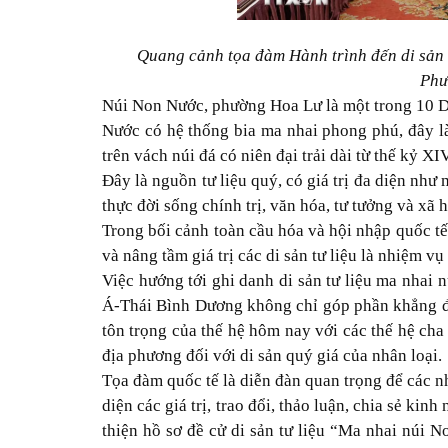
Quang cảnh tọa đàm Hành trình đến di sản
Phư
Núi Non Nước, phường Hoa Lư là một trong 10 Di 
Nước có hệ thống bia ma nhai phong phú, đây l
trên vách núi đá có niên đại trải dài từ thế kỷ X
Đây là nguồn tư liệu quý, có giá trị đa diện nh
thực đời sống chính trị, văn hóa, tư tưởng và xã 
Trong bối cảnh toàn cầu hóa và hội nhập quốc tế
và nâng tầm giá trị các di sản tư liệu là nhiệm vụ
Việc hướng tới ghi danh di sản tư liệu ma nhai
Á-Thái Bình Dương không chỉ góp phần khẳng định
tôn trọng của thế hệ hôm nay với các thế hệ cha
địa phương đối với di sản quý giá của nhân loại.
Tọa đàm quốc tế là diễn đàn quan trọng để các n
diện các giá trị, trao đổi, thảo luận, chia sẻ ki
thiện hồ sơ đề cử di sản tư liệu “Ma nhai núi