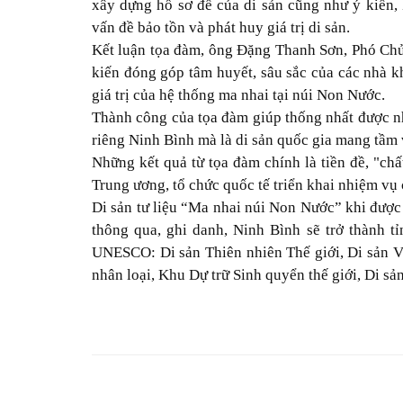
xây dựng hồ sơ đề của di sản cũng như ý kiến,
vấn đề bảo tồn và phát huy giá trị di sản.
Kết luận tọa đàm, ông Đặng Thanh Sơn, Phó Chủ
kiến đóng góp tâm huyết, sâu sắc của các nhà k
giá trị của hệ thống ma nhai tại núi Non Nước.
Thành công của tọa đàm giúp thống nhất được nh
riêng Ninh Bình mà là di sản quốc gia mang tầm 
Những kết quả từ tọa đàm chính là tiền đề, "ch
Trung ương, tổ chức quốc tế triển khai nhiệm vụ c
Di sản tư liệu “Ma nhai núi Non Nước” khi đượ
thông qua, ghi danh, Ninh Bình sẽ trở thành t
UNESCO: Di sản Thiên nhiên Thế giới, Di sản Vă
nhân loại, Khu Dự trữ Sinh quyển thế giới, Di sả