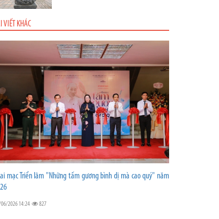
I VIẾT KHÁC
ai mạc Triển lãm "Những tấm gương bình dị mà cao quý" năm
26
/06/2026 14:24
827