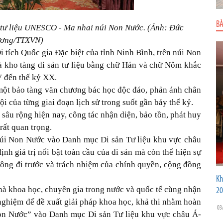
BÀ
 tư liệu UNESCO - Ma nhai núi Non Nước. (Ảnh: Đức
ơng/TTXVN)
tích Quốc gia Đặc biệt của tỉnh Ninh Bình, trên núi Non
à kho tàng di sản tư liệu bằng chữ Hán và chữ Nôm khắc
IV đến thế kỷ XX.
ư một bảo tàng văn chương bác học độc đáo, phản ánh chân
hội của từng giai đoạn lịch sử trong suốt gần bảy thế kỷ.
 sâu rộng hiện nay, công tác nhận diện, bảo tồn, phát huy
 rất quan trọng.
 núi Non Nước vào Danh mục Di sản Tư liệu khu vực châu
 giá trị nổi bật toàn cầu của di sản mà còn thể hiện sự
 ông đi trước và trách nhiệm của chính quyền, cộng đồng
Kh
hà khoa học, chuyên gia trong nước và quốc tế cùng nhận
20
nh nghiệm để đề xuất giải pháp khoa học, khả thi nhằm hoàn
03
 Non Nước” vào Danh mục Di sản Tư liệu khu vực châu Á-