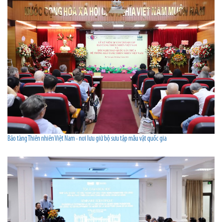
Bảo tàng Thiên nhiên Việt Nam - nơi lưu giữ bộ sưu tập mẫu vật quốc gia