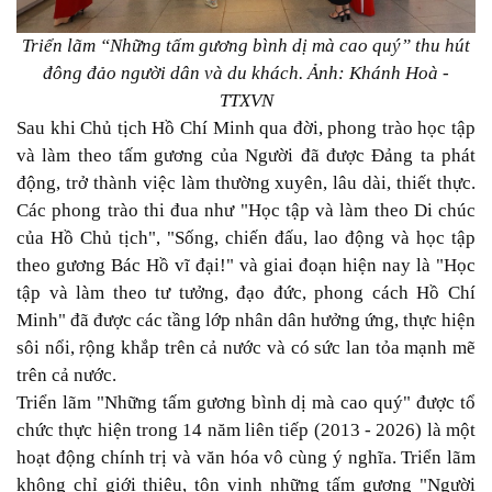
Triển lãm “Những tấm gương bình dị mà cao quý” thu hút
đông đảo người dân và du khách. Ảnh: Khánh Hoà -
TTXVN
Sau khi Chủ tịch Hồ Chí Minh qua đời, phong trào học tập
và làm theo tấm gương của Người đã được Đảng ta phát
động, trở thành việc làm thường xuyên, lâu dài, thiết thực.
Các phong trào thi đua như "Học tập và làm theo Di chúc
của Hồ Chủ tịch", "Sống, chiến đấu, lao động và học tập
theo gương Bác Hồ vĩ đại!" và giai đoạn hiện nay là "Học
tập và làm theo tư tưởng, đạo đức, phong cách Hồ Chí
Minh" đã được các tầng lớp nhân dân hưởng ứng, thực hiện
sôi nổi, rộng khắp trên cả nước và có sức lan tỏa mạnh mẽ
trên cả nước.
Triển lãm "Những tấm gương bình dị mà cao quý" được tổ
chức thực hiện trong 14 năm liên tiếp (2013 - 2026) là một
hoạt động chính trị và văn hóa vô cùng ý nghĩa. Triển lãm
không chỉ giới thiệu, tôn vinh những tấm gương "Người