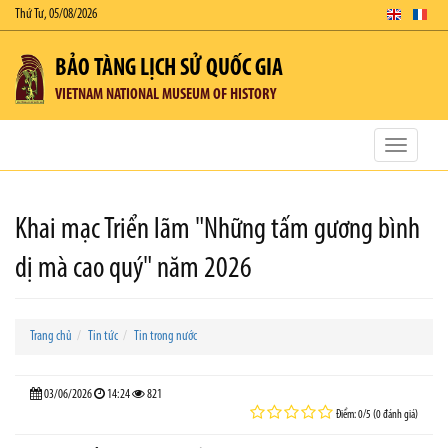
Thứ Tư, 05/08/2026
BẢO TÀNG LỊCH SỬ QUỐC GIA
VIETNAM NATIONAL MUSEUM OF HISTORY
Toggle
navigatio
Khai mạc Triển lãm "Những tấm gương bình
dị mà cao quý" năm 2026
Trang chủ
Tin tức
Tin trong nước
03/06/2026
14:24
821
Điểm: 0/5 (0 đánh giá)