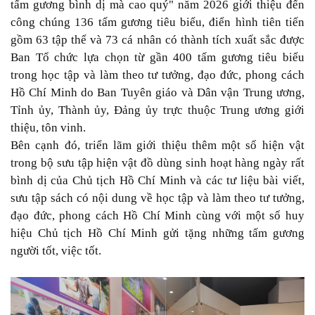
tấm gương bình dị mà cao quý" năm 2026 giới thiệu đến
công chúng 136 tấm gương tiêu biểu, điển hình tiên tiến
gồm 63 tập thể và 73 cá nhân có thành tích xuất sắc được
Ban Tổ chức lựa chọn từ gần 400 tấm gương tiêu biểu
trong học tập và làm theo tư tưởng, đạo đức, phong cách
Hồ Chí Minh do Ban Tuyên giáo và Dân vận Trung ương,
Tỉnh ủy, Thành ủy, Đảng ủy trực thuộc Trung ương giới
thiệu, tôn vinh.
Bên cạnh đó, triển lãm giới thiệu thêm một số hiện vật
trong bộ sưu tập hiện vật đồ dùng sinh hoạt hàng ngày rất
bình dị của Chủ tịch Hồ Chí Minh và các tư liệu bài viết,
sưu tập sách có nội dung về học tập và làm theo tư tưởng,
đạo đức, phong cách Hồ Chí Minh cùng với một số huy
hiệu Chủ tịch Hồ Chí Minh gửi tặng những tấm gương
người tốt, việc tốt.