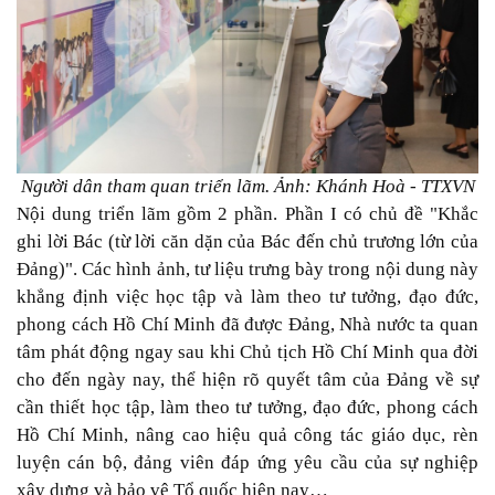
Người dân tham quan triển lãm. Ảnh: Khánh Hoà - TTXVN
Nội dung triển lãm gồm 2 phần. Phần I có chủ đề "Khắc
ghi lời Bác (từ lời căn dặn của Bác đến chủ trương lớn của
Đảng)". Các hình ảnh, tư liệu trưng bày trong nội dung này
khẳng định việc học tập và làm theo tư tưởng, đạo đức,
phong cách Hồ Chí Minh đã được Đảng, Nhà nước ta quan
tâm phát động ngay sau khi Chủ tịch Hồ Chí Minh qua đời
cho đến ngày nay, thể hiện rõ quyết tâm của Đảng về sự
cần thiết học tập, làm theo tư tưởng, đạo đức, phong cách
Hồ Chí Minh, nâng cao hiệu quả công tác giáo dục, rèn
luyện cán bộ, đảng viên đáp ứng yêu cầu của sự nghiệp
xây dựng và bảo vệ Tổ quốc hiện nay…