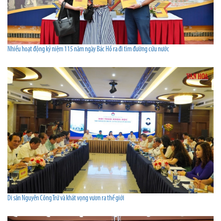
Nhiều hoạt động kỷ niệm 115 năm ngày Bác Hồ ra đi tìm đường cứu nước
Di sản Nguyễn Công Trứ và khát vọng vươn ra thế giới