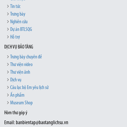
Tin tức
Trưng bày
Nghiên cứu
Dự án BTLSQG
Hỗ trợ
DỊCH VỤ BẢO TÀNG
Trưng bày chuyên đề
Thư viện video
Thư viện ảnh
Dịch vụ
Câu lạc bộ Em yêu lịch sử
Ấn phẩm
Museum Shop
Hòm thư góp ý
Email: banbientap@baotanglichsu.vn