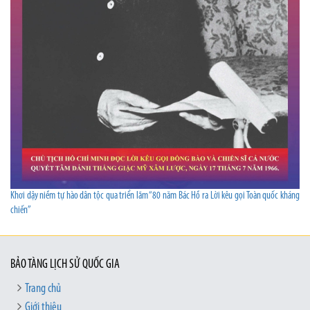
Khơi dậy niềm tự hào dân tộc qua triển lãm “80 năm Bác Hồ ra Lời kêu gọi Toàn quốc kháng
chiến”
BẢO TÀNG LỊCH SỬ QUỐC GIA
Trang chủ
Giới thiệu