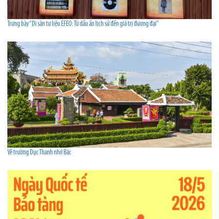
Trưng bày “Di sản tư liệu EFEO: Từ dấu ấn lịch sử đến giá trị đương đại”
Về trường Dục Thanh nhớ Bác