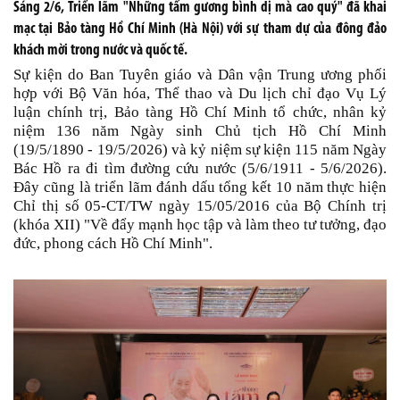
Sáng 2/6, Triển lãm "Những tấm gương bình dị mà cao quý" đã khai
mạc tại Bảo tàng Hồ Chí Minh (Hà Nội) với sự tham dự của đông đảo
khách mời trong nước và quốc tế.
Sự kiện do Ban Tuyên giáo và Dân vận Trung ương phối
hợp với Bộ Văn hóa, Thể thao và Du lịch chỉ đạo Vụ Lý
luận chính trị, Bảo tàng Hồ Chí Minh tổ chức, nhân kỷ
niệm 136 năm Ngày sinh Chủ tịch Hồ Chí Minh
(19/5/1890 - 19/5/2026) và kỷ niệm sự kiện 115 năm Ngày
Bác Hồ ra đi tìm đường cứu nước (5/6/1911 - 5/6/2026).
Đây cũng là triển lãm đánh dấu tổng kết 10 năm thực hiện
Chỉ thị số 05-CT/TW ngày 15/05/2016 của Bộ Chính trị
(khóa XII) "Về đẩy mạnh học tập và làm theo tư tưởng, đạo
đức, phong cách Hồ Chí Minh".