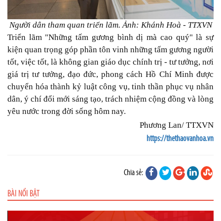
Người dân tham quan triển lãm. Ảnh: Khánh Hoà - TTXVN
Triển lãm "Những tấm gương bình dị mà cao quý" là sự
kiện quan trọng góp phần tôn vinh những tấm gương người
tốt, việc tốt, là không gian giáo dục chính trị - tư tưởng, nơi
giá trị tư tưởng, đạo đức, phong cách Hồ Chí Minh được
chuyển hóa thành kỷ luật công vụ, tinh thần phục vụ nhân
dân, ý chí đổi mới sáng tạo, trách nhiệm cộng đồng và lòng
yêu nước trong đời sống hôm nay.
Phương Lan/ TTXVN
https://thethaovanhoa.vn
Chia sẻ:
BÀI NỔI BẬT