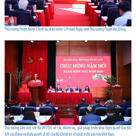
Thủ tướng Phạm Minh Chính dự lễ kỷ niệm 120 năm Ngày sinh Thủ tướng Phạm Văn Đồng
Thủ tướng làm việc với Bộ VHTTDL về các nhiệm vụ, giải pháp triển khai Nghị quyết Đại hội
XIV của Đảng và Nghị quyết số 80 của Bộ Chính trị về phát triển văn hóa Việt Nam