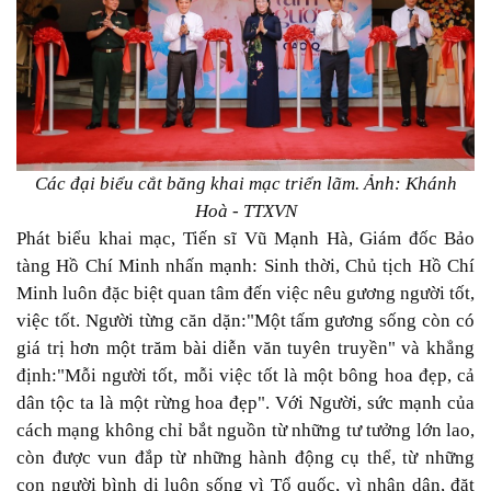
Các đại biểu cắt băng khai mạc triển lãm. Ảnh: Khánh
Hoà - TTXVN
Phát biểu khai mạc, Tiến sĩ Vũ Mạnh Hà, Giám đốc Bảo
tàng Hồ Chí Minh nhấn mạnh: Sinh thời, Chủ tịch Hồ Chí
Minh luôn đặc biệt quan tâm đến việc nêu gương người tốt,
việc tốt. Người từng căn dặn:"Một tấm gương sống còn có
giá trị hơn một trăm bài diễn văn tuyên truyền" và khẳng
định:"Mỗi người tốt, mỗi việc tốt là một bông hoa đẹp, cả
dân tộc ta là một rừng hoa đẹp". Với Người, sức mạnh của
cách mạng không chỉ bắt nguồn từ những tư tưởng lớn lao,
còn được vun đắp từ những hành động cụ thể, từ những
con người bình dị luôn sống vì Tổ quốc, vì nhân dân, đặt