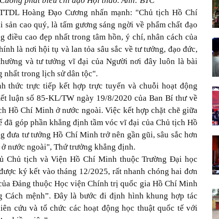
ương phát biểu chỉ đạo Hội thảo. Ảnh: BTC
VHTTDL Hoàng Đạo Cương nhấn mạnh: "Chủ tịch Hồ Chí
di sản cao quý, là tấm gương sáng ngời về phẩm chất đạo
 điều cao đẹp nhất trong tâm hồn, ý chí, nhân cách của
ính là nơi hội tụ và lan tỏa sâu sắc về tư tưởng, đạo đức,
ường và tư tưởng vĩ đại của Người nơi đây luôn là bài
 nhất trong lịch sử dân tộc".
h thức trực tiếp kết hợp trực tuyến và chuỗi hoạt động
 Kết luận số 85-KL/TW ngày 19/8/2020 của Ban Bí thư về
tịch Hồ Chí Minh ở nước ngoài. Việc kết hợp chặt chẽ giữa
ế đã góp phần khẳng định tầm vóc vĩ đại của Chủ tịch Hồ
g đưa tư tưởng Hồ Chí Minh trở nên gần gũi, sâu sắc hơn
 ở nước ngoài", Thứ trưởng khẳng định.
hủ Chủ tịch và Viện Hồ Chí Minh thuộc Trường Đại học
được ký kết vào tháng 12/2025, rất nhanh chóng hai đơn
 của Đảng thuộc Học viện Chính trị quốc gia Hồ Chí Minh
ng Cách mệnh”. Đây là bước đi định hình khung hợp tác
hiên cứu và tổ chức các hoạt động học thuật quốc tế với