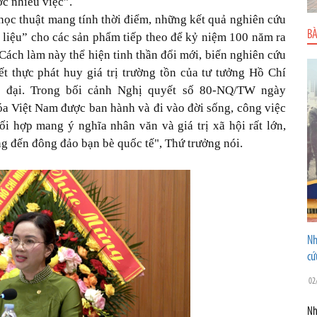
ợc nhiều việc”.
học thuật mang tính thời điểm, những kết quả nghiên cứu
BÀ
t liệu” cho các sản phẩm tiếp theo để kỷ niệm 100 năm ra
ch làm này thể hiện tinh thần đổi mới, biến nghiên cứu
ết thực phát huy giá trị trường tồn của tư tưởng Hồ Chí
 đại. Trong bối cảnh Nghị quyết số 80-NQ/TW ngày
óa Việt Nam được ban hành và đi vào đời sống, công việc
i hợp mang ý nghĩa nhân văn và giá trị xã hội rất lớn,
g đến đông đảo bạn bè quốc tế", Thứ trưởng nói.
Nh
cứ
02
Nh