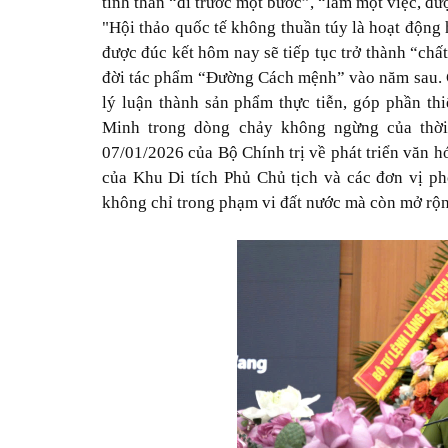
tinh thần “đi trước một bước”, “làm một việc, đư
"Hội thảo quốc tế không thuần túy là hoạt động 
được đúc kết hôm nay sẽ tiếp tục trở thành “chấ
đời tác phẩm “Đường Cách mệnh” vào năm sau. Cá
lý luận thành sản phẩm thực tiễn, góp phần thi
Minh trong dòng chảy không ngừng của thời
07/01/2026 của Bộ Chính trị về phát triển văn h
của Khu Di tích Phủ Chủ tịch và các đơn vị phố
không chỉ trong phạm vi đất nước mà còn mở rộn