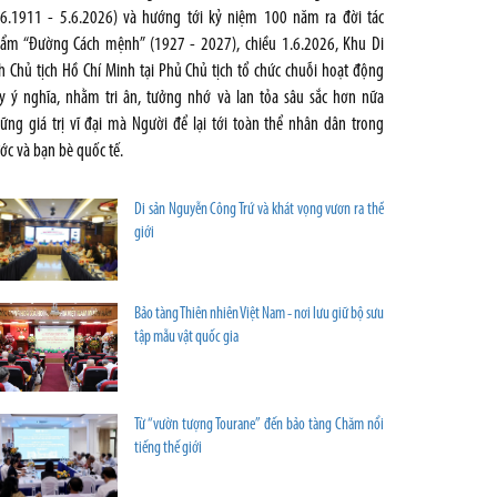
.6.1911 - 5.6.2026) và hướng tới kỷ niệm 100 năm ra đời tác
ẩm “Đường Cách mệnh” (1927 - 2027), chiều 1.6.2026, Khu Di
ch Chủ tịch Hồ Chí Minh tại Phủ Chủ tịch tổ chức chuỗi hoạt động
y ý nghĩa, nhằm tri ân, tưởng nhớ và lan tỏa sâu sắc hơn nữa
ững giá trị vĩ đại mà Người để lại tới toàn thể nhân dân trong
ớc và bạn bè quốc tế.
Di sản Nguyễn Công Trứ và khát vọng vươn ra thế
giới
Bảo tàng Thiên nhiên Việt Nam - nơi lưu giữ bộ sưu
tập mẫu vật quốc gia
Từ “vườn tượng Tourane” đến bảo tàng Chăm nổi
tiếng thế giới