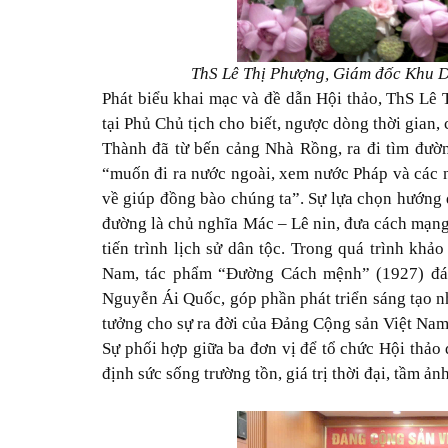
ThS Lê Thị Phượng, Giám đốc Khu Di
Phát biểu khai mạc và đề dẫn Hội thảo, ThS Lê
tại Phủ Chủ tịch cho biết, ngược dòng thời gian
Thành đã từ bến cảng Nhà Rồng, ra đi tìm đườ
“muốn đi ra nước ngoài, xem nước Pháp và các nư
về giúp đồng bào chúng ta”. Sự lựa chọn hướng đ
đường là chủ nghĩa Mác – Lê nin, đưa cách mạng
tiến trình lịch sử dân tộc. Trong quá trình kh
Nam, tác phẩm “Đường Cách mệnh” (1927) đán
Nguyễn Ái Quốc, góp phần phát triển sáng tạo nh
tưởng cho sự ra đời của Đảng Cộng sản Việt Na
Sự phối hợp giữa ba đơn vị để tổ chức Hội thảo
định sức sống trường tồn, giá trị thời đại, tầm 