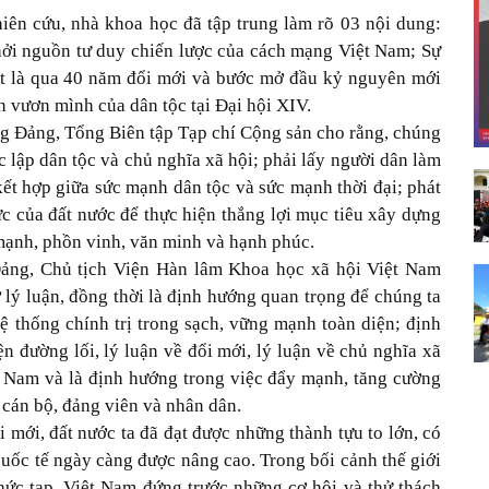
iên cứu, nhà khoa học đã tập trung làm rõ 03 nội dung:
hởi nguồn tư duy chiến lược của cách mạng Việt Nam; Sự
ệt là qua 40 năm đổi mới và bước mở đầu kỷ nguyên mới
n vươn mình của dân tộc tại Đại hội XIV.
 Đảng, Tổng Biên tập Tạp chí Cộng sản cho rằng, chúng
ộc lập dân tộc và chủ nghĩa xã hội; phải lấy người dân làm
 kết hợp giữa sức mạnh dân tộc và sức mạnh thời đại; phát
c của đất nước để thực hiện thắng lợi mục tiêu xây dựng
 mạnh, phồn vinh, văn minh và hạnh phúc.
ảng, Chủ tịch Viện Hàn lâm Khoa học xã hội Việt Nam
ý luận, đồng thời là định hướng quan trọng để chúng ta
 thống chính trị trong sạch, vững mạnh toàn diện; định
ện đường lối, lý luận về đổi mới, lý luận về chủ nghĩa xã
t Nam và là định hướng trong việc đẩy mạnh, tăng cường
o cán bộ, đảng viên và nhân dân.
 mới, đất nước ta đã đạt được những thành tựu to lớn, có
n quốc tế ngày càng được nâng cao. Trong bối cảnh thế giới
ức tạp, Việt Nam đứng trước những cơ hội và thử thách