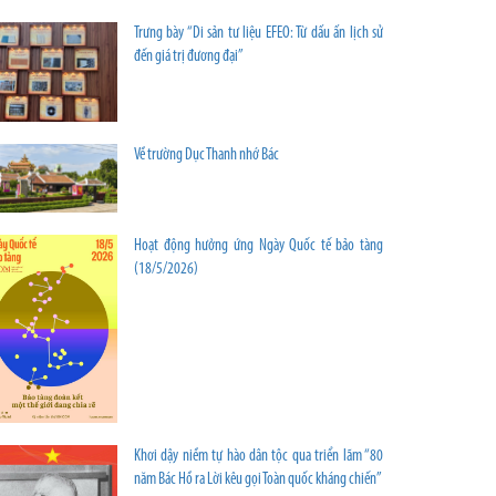
Trưng bày “Di sản tư liệu EFEO: Từ dấu ấn lịch sử
đến giá trị đương đại”
Về trường Dục Thanh nhớ Bác
Hoạt động hưởng ứng Ngày Quốc tế bảo tàng
(18/5/2026)
Khơi dậy niềm tự hào dân tộc qua triển lãm “80
năm Bác Hồ ra Lời kêu gọi Toàn quốc kháng chiến”