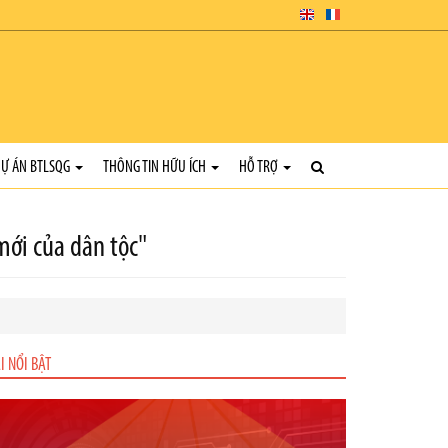
Ự ÁN BTLSQG
THÔNG TIN HỮU ÍCH
HỖ TRỢ
ới của dân tộc"
I NỔI BẬT