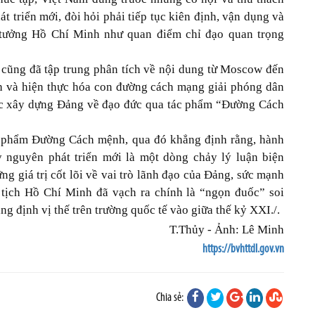
t triển mới, đòi hỏi phải tiếp tục kiên định, vận dụng và
ư tưởng Hồ Chí Minh như quan điểm chỉ đạo quan trọng
ế cũng đã tập trung phân tích về nội dung từ Moscow đến
h và hiện thực hóa con đường cách mạng giải phóng dân
ọc xây dựng Đảng về đạo đức qua tác phẩm “Đường Cách
ác phẩm Đường Cách mệnh, qua đó khẳng định rằng, hành
nguyên phát triển mới là một dòng chảy lý luận biện
ng giá trị cốt lõi về vai trò lãnh đạo của Đảng, sức mạnh
 tịch Hồ Chí Minh đã vạch ra chính là “ngọn đuốc” soi
g định vị thế trên trường quốc tế vào giữa thế kỷ XXI./.
T.Thủy - Ảnh: Lê Minh
https://bvhttdl.gov.vn
Chia sẻ: