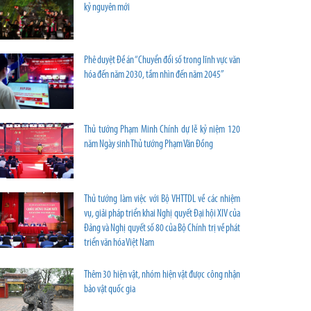
kỷ nguyên mới
Phê duyệt Đề án “Chuyển đổi số trong lĩnh vực văn
hóa đến năm 2030, tầm nhìn đến năm 2045”
Thủ tướng Phạm Minh Chính dự lễ kỷ niệm 120
năm Ngày sinh Thủ tướng Phạm Văn Đồng
Thủ tướng làm việc với Bộ VHTTDL về các nhiệm
vụ, giải pháp triển khai Nghị quyết Đại hội XIV của
Đảng và Nghị quyết số 80 của Bộ Chính trị về phát
triển văn hóa Việt Nam
Thêm 30 hiện vật, nhóm hiện vật được công nhận
bảo vật quốc gia