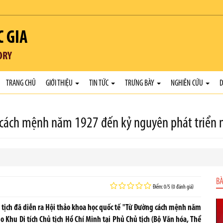
C GIA
ORY
TRANG CHỦ
GIỚI THIỆU
TIN TỨC
TRƯNG BÀY
NGHIÊN CỨU
D
 cách mệnh năm 1927 đến kỷ nguyên phát triển m
BÀ
Điểm: 0/5 (0 đánh giá)
hủ tịch đã diễn ra Hội thảo khoa học quốc tế "Từ Đường cách mệnh năm
o Khu Di tích Chủ tịch Hồ Chí Minh tại Phủ Chủ tịch (Bộ Văn hóa, Thể