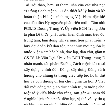
Tại Hội thảo, hơn 30 tham luận của các nhà ngh
“Đường Cách mệnh” - Bản thiết kế lý luận và k
hoàn thiện lý luận cách mạng Việt Nam, đặc bi
của dân tộc; Kỷ nguyên phát triển mới - Tầm nhì
PGS.TS Dương Trung Ý, Ủy viên BCH Trung ương
ta phải kế thừa, phát triển, kiên định mục tiêu đ
trung tâm, làm động lực và mục tiêu phát triển;
huy đại đoàn kết dân tộc, phát huy mọi nguồn lự
nước Việt Nam hòa bình, độc lập, dân chủ, giàu
GS.TS Lê Văn Lợi, Ủy viên BCH Trung ương Đ
nhấn mạnh, tác phẩm Đường Cách mệnh là cơ sở l
xây dựng, chỉnh đốn Đảng, xây dựng Đảng và hệ
hướng cho chúng ta trong việc tiếp tục hoàn thi
hội và con đường đi lên chủ nghĩa xã hội ở Việ
đổi mới công tác giáo dục chính trị, tư tưởng ch
Một số ý kiến khác cho rằng, sau gần 40 năm đổi
ý nghĩa lịch sử; cơ đồ, tiềm lực, vị thế và uy tí
và khu vực có nhiều biến động nhanh chóng, ph