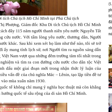
(5
ph
tí
 tích Chủ tịch Hồ Chí Minh tại Phủ Chủ tịch
đầ
 Thị Phượng, Giám đốc Khu Di tích Chủ tịch Hồ Chí Minh
nh
, cách đây 115 năm người thanh niên yêu nước Nguyễn Tất
nư
ng cứu nước. Với tấm lòng yêu nước, thương dân, Người
ớc khác. Sau khi xem xét họ làm như thế nào, tôi sẽ trở
i ấy mang tính lịch sử, nơi Người tìm ra nguồn sáng dẫn
 Việt Nam vượt qua những đêm trường tăm tối nhất trong
ảo nghiệm và tìm ra con đường cứu nước cho dân tộc Việt
h dấu một giai đoạn mới trong nhận thức lý luận của
iều vấn đề của chủ nghĩa Mác – Lênin, tạo lập tiền đề tư
m vào mùa xuân năm 1930.
 quốc tế không chỉ mang ý nghĩa học thuật mà còn khẳng
ảnh hưởng quốc tế sâu rộng của di sản Hồ Chí Minh.