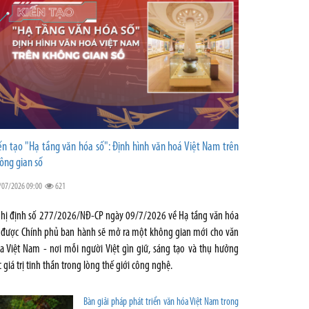
ến tạo "Hạ tầng văn hóa số": Định hình văn hoá Việt Nam trên
ông gian số
/07/2026 09:00
621
hị định số 277/2026/NĐ-CP ngày 09/7/2026 về Hạ tầng văn hóa
 được Chính phủ ban hành sẽ mở ra một không gian mới cho văn
a Việt Nam - nơi mỗi người Việt gìn giữ, sáng tạo và thụ hưởng
c giá trị tinh thần trong lòng thế giới công nghệ.
Bàn giải pháp phát triển văn hóa Việt Nam trong