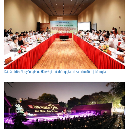
Dấu ấn triều Nguyễn tại Cửa Hàn: Gợi mở không gian di sản cho đô thị tương lai