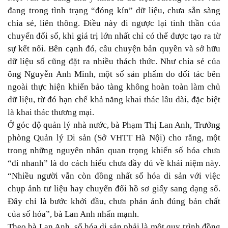
đang trong tình trạng “đóng kín” dữ liệu, chưa sẵn sàng
chia sẻ, liên thông. Điều này đi ngược lại tinh thần của
chuyển đổi số, khi giá trị lớn nhất chỉ có thể được tạo ra từ
sự kết nối. Bên cạnh đó, câu chuyện bản quyền và sở hữu
dữ liệu số cũng đặt ra nhiều thách thức. Như chia sẻ của
ông Nguyễn Anh Minh, một số sản phẩm do đối tác bên
ngoài thực hiện khiến bảo tàng không hoàn toàn làm chủ
dữ liệu, từ đó hạn chế khả năng khai thác lâu dài, đặc biệt
là khai thác thương mại.
Ở góc độ quản lý nhà nước, bà Phạm Thị Lan Anh, Trưởng
phòng Quản lý Di sản (Sở VHTT Hà Nội) cho rằng, một
trong những nguyên nhân quan trọng khiến số hóa chưa
“đi nhanh” là do cách hiểu chưa đầy đủ về khái niệm này.
“Nhiều người vẫn còn đồng nhất số hóa di sản với việc
chụp ảnh tư liệu hay chuyển đổi hồ sơ giấy sang dạng số.
Đây chỉ là bước khởi đầu, chưa phản ánh đúng bản chất
của số hóa”, bà Lan Anh nhấn mạnh.
Theo bà Lan Anh, số hóa di sản phải là một quy trình đồng