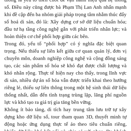
số. Điều này cũng được bà Phạm Thị Lan Anh nhấn mạnh
khi đề cập đến ba nhóm giải pháp trọng tâm nhằm thúc đẩy
số hoá di sản, đó là: Xây dựng cơ sở dữ liệu chuẩn hóa;
đầu tư hạ tầng công nghệ gắn với phát triển nhân lực; và
hoàn thiện cơ chế phối hợp giữa các bên.
Trong đó, yếu tố “phối hợp” có ý nghĩa đặc biệt quan
trọng. Nếu thiếu sự liên kết giữa cơ quan quản lý, đơn vị
chuyên môn, doanh nghiệp công nghệ và cộng đồng sáng
tạo, các sản phẩm số hóa sẽ khó đạt được chất lượng và
khó nhân rộng. Thực tế hiện nay cho thấy, trong lĩnh vực
di sản, nhiều dự án số hóa vẫn được triển khai theo hướng
riêng lẻ, thiếu sự liên thông trong một hệ sinh thái dữ liệu
thống nhất, dẫn đến tình trạng trùng lặp, lãng phí nguồn
lực và khó tạo ra giá trị gia tăng bền vững.
Không ít bảo tàng, di tích hay trung tâm lưu trữ tự xây
dựng kho dữ liệu số, tour tham quan 3D, thuyết minh tự
động hoặc ứng dụng thực tế ảo theo tiêu chuẩn riêng,