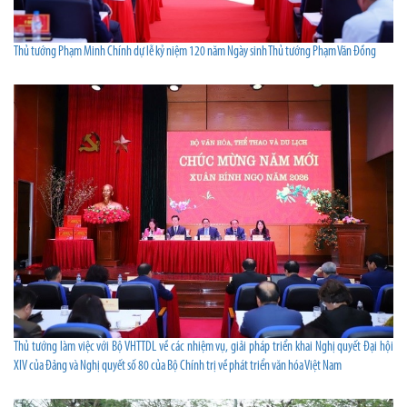
Thủ tướng Phạm Minh Chính dự lễ kỷ niệm 120 năm Ngày sinh Thủ tướng Phạm Văn Đồng
Thủ tướng làm việc với Bộ VHTTDL về các nhiệm vụ, giải pháp triển khai Nghị quyết Đại hội
XIV của Đảng và Nghị quyết số 80 của Bộ Chính trị về phát triển văn hóa Việt Nam