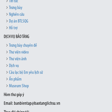
Tin tức
Trưng bày
Nghiên cứu
Dự án BTLSQG
Hỗ trợ
DỊCH VỤ BẢO TÀNG
Trưng bày chuyên đề
Thư viện video
Thư viện ảnh
Dịch vụ
Câu lạc bộ Em yêu lịch sử
Ấn phẩm
Museum Shop
Hòm thư góp ý
Email: banbientap@baotanglichsu.vn