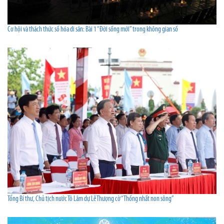
Cơ hội và thách thức số hóa di sản: Bài 1 “Đời sống mới” trong không gian số
Tổng Bí thư, Chủ tịch nước Tô Lâm dự Lễ Thượng cờ “Thống nhất non sông”