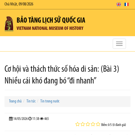
Chủ Nhật, 09/08/2026
BẢO TÀNG LỊCH SỬ QUỐC GIA
VIETNAM NATIONAL MUSEUM OF HISTORY
Toggle
navigatio
Cơ hội và thách thức số hóa di sản: (Bài 3)
Nhiều cái khó đang bó “đi nhanh”
Trang chủ
Tin tức
Tin trong nước
14/05/2026
11:38
465
Điểm: 0/5 (0 đánh giá)