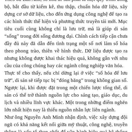
bộ, bắt đầu từ kiểm kê, thu thập, chuẩn hóa dữ liệu, xây
dựng cơ sở dữ liệu, cho đến ứng dụng công nghệ để tạo ra
các hình thức thể hiện và phương thức truyền tải mới. Mục
tiêu cuối cùng không chỉ là lưu trữ, mà là giúp di sản
“sống” trong đời sống đương đại. Chính cách tiếp cận chưa
đầy đủ này đã dẫn đến tình trạng một số nơi làm số hóa
theo phong trào, thiên về hình thức. Dữ liệu được tạo ra
nhưng không được khai thác hiệu quả, không gắn với nhu
cầu của công chúng hay các ngành công nghiệp văn hóa.
Thực tế cho thấy, nếu chỉ dừng lại ở việc “số hóa để lưu
trữ”, di sản sẽ tiếp tục bị “đóng băng” trong không gian số.
Ngược lại, khi được đặt trong một chiến lược tổng thể, di
sản có thể trở thành nguồn lực cho sáng tạo, giáo dục, du
lịch và nhiều lĩnh vực khác. Một trong những điểm nghẽn
lớn nhất hiện nay là thiếu nguồn nhân lực liên ngành.
Như ông Nguyễn Anh Minh nhận định, việc xây dựng đội
ngũ có khả năng kết nối giữa mỹ thuật, công nghệ, truyền
thông là yếu tố then chốt để vận hành hiệu quả hệ thống