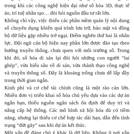
trong khi các công nghệ hiện đại như số hóa 3D, thực tế
ảo, trí tuệ nhân tạo… đòi hỏi nguồn đầu tư rất lớn.
Không chỉ vậy, việc thiếu các phần mềm quản lý nội dung
số chuyên dụng khiến quá trình lưu trữ, bảo mật và đồng
bộ dữ liệu gặp nhiều trở ngại. Điểm nghẽn thứ hai là nhân
lực. Đội ngũ cán bộ hiện nay phần lớn được đào tạo theo
hướng truyền thống, chưa quen với môi trường số. Trong
khi đó, số hóa di sản lại đòi hỏi những con người “lai
ghép”, vừa hiểu sâu về di sản, vừa thành thạo công nghệ
và truyền thông số. Đây là khoảng trống chưa dễ lấp đầy
trong thời gian ngắn.
Kinh phí và cơ chế tài chính cũng là một rào cản lớn.
Nhiều đơn vị triển khai số hóa chủ yếu dựa vào các dự án
ngắn hạn, thiếu nguồn ngân sách ổn định để duy trì và
nâng cấp hệ thống. Các mô hình xã hội hóa dù có tiềm
năng, nhưng lại thiếu cơ chế hợp tác dài hạn, dẫn đến tình
trạng “đứt gãy” sau khi dự án kết thúc.
Một vấn đề đáng chú ý khác là dữ liệu. Không ít nơi vẫn