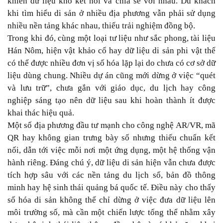
khiến dữ liệu khó kết nối và chia sẻ với nhau. Du khách
khi tìm hiểu di sản ở nhiều địa phương vẫn phải sử dụng
nhiều nền tảng khác nhau, thiếu trải nghiệm đồng bộ.
Trong khi đó, cùng một loại tư liệu như sắc phong, tài liệu
Hán Nôm, hiện vật khảo cổ hay dữ liệu di sản phi vật thể
có thể được nhiều đơn vị số hóa lặp lại do chưa có cơ sở dữ
liệu dùng chung. Nhiều dự án cũng mới dừng ở việc “quét
và lưu trữ”, chưa gắn với giáo dục, du lịch hay công
nghiệp sáng tạo nên dữ liệu sau khi hoàn thành ít được
khai thác hiệu quả.
Một số địa phương đầu tư mạnh cho công nghệ AR/VR, mã
QR hay không gian trưng bày số nhưng thiếu chuẩn kết
nối, dẫn tới việc mỗi nơi một ứng dụng, một hệ thống vận
hành riêng. Đáng chú ý, dữ liệu di sản hiện vẫn chưa được
tích hợp sâu với các nền tảng du lịch số, bản đồ thông
minh hay hệ sinh thái quảng bá quốc tế. Điều này cho thấy
số hóa di sản không thể chỉ dừng ở việc đưa dữ liệu lên
môi trường số, mà cần một chiến lược tổng thể nhằm xây