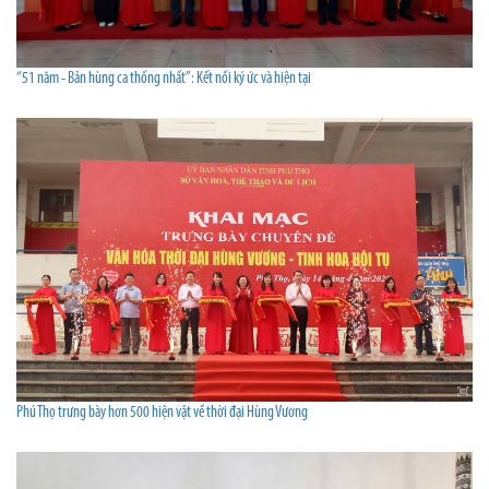
“51 năm - Bản hùng ca thống nhất”: Kết nối ký ức và hiện tại
Phú Thọ trưng bày hơn 500 hiện vật về thời đại Hùng Vương