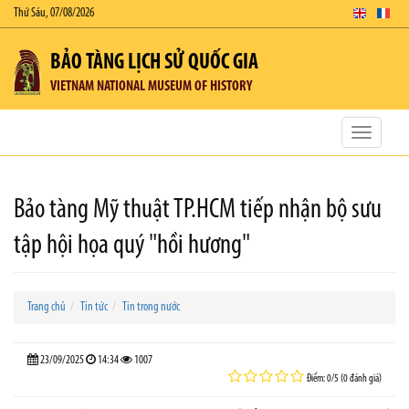
Thứ Sáu, 07/08/2026
BẢO TÀNG LỊCH SỬ QUỐC GIA
VIETNAM NATIONAL MUSEUM OF HISTORY
Toggle
navigatio
Bảo tàng Mỹ thuật TP.HCM tiếp nhận bộ sưu
tập hội họa quý "hồi hương"
Trang chủ
Tin tức
Tin trong nước
23/09/2025
14:34
1007
Điểm: 0/5 (0 đánh giá)