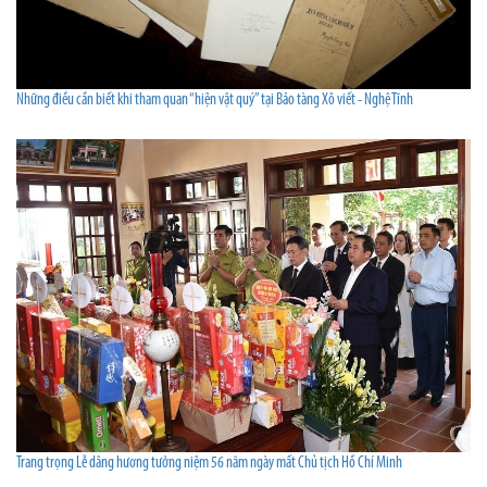
Những điều cần biết khi tham quan “hiện vật quý” tại Bảo tàng Xô viết - Nghệ Tĩnh
Trang trọng Lễ dâng hương tưởng niệm 56 năm ngày mất Chủ tịch Hồ Chí Minh