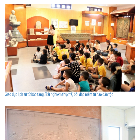
Giáo dục lịch sử từ bảo tàng: Trải nghiệm thực tế, bồi đắp niềm tự hào dân tộc