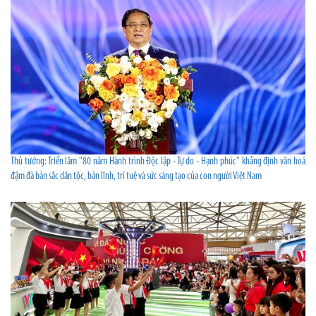
Thủ tướng: Triển lãm "80 năm Hành trình Độc lập - Tự do - Hạnh phúc" khẳng định văn hoá
đậm đà bản sắc dân tộc, bản lĩnh, trí tuệ và sức sáng tạo của con người Việt Nam