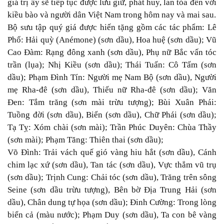
giá trị ấy sẽ tiếp tục được lưu giữ, phát huy, lan tỏa đến với
kiều bào và người dân Việt Nam trong hôm nay và mai sau.
Bộ sưu tập quý giá được hiến tặng gồm các tác phẩm: Lê
Phổ: Hải quỳ (Anémone) (sơn dầu), Hoa huệ (sơn dầu); Vũ
Cao Đàm: Rạng đông xanh (sơn dầu), Phụ nữ Bắc vấn tóc
trần (lụa); Nhị Kiều (sơn dầu); Thái Tuấn: Cô Tấm (sơn
dầu); Phạm Đình Tín: Người mẹ Nam Bộ (sơn dầu), Người
mẹ Rha-đê (sơn dầu), Thiếu nữ Rha-đê (sơn dầu); Văn
Đen: Tắm trăng (sơn mài trừu tượng); Bùi Xuân Phái:
Tuồng đời (sơn dầu), Biển (sơn dầu), Chữ Phái (sơn dầu);
Tạ Tỵ: Xóm chài (sơn mài); Trần Phúc Duyên: Chùa Thầy
(sơn mài); Phạm Tăng: Thiên thai (sơn dầu);
Võ Đình: Trải vách quế gió vàng hiu hắt (sơn dầu), Cánh
chim lạc xứ (sơn dầu), Tan tác (sơn dầu), Vực thẳm vũ trụ
(sơn dầu); Trịnh Cung: Chải tóc (sơn dầu), Trăng trên sông
Seine (sơn dầu trừu tượng), Bên bờ Địa Trung Hải (sơn
dầu), Chân dung tự họa (sơn dầu); Đinh Cường: Trong lòng
biển cả (màu nước); Phạm Duy (sơn dầu), Ta con bê vàng