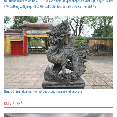
Thủ tướng làm việc với Bộ VHTTDL về các nhiệm vụ, giải pháp triển khai Nghị quyết Đại hội
XIV của Đảng và Nghị quyết số 80 của Bộ Chính trị về phát triển văn hóa Việt Nam
Thêm 30 hiện vật, nhóm hiện vật được công nhận bảo vật quốc gia
BÀI VIẾT KHÁC