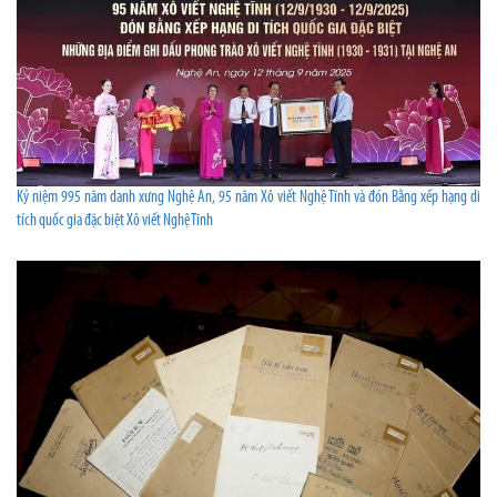
Kỷ niệm 995 năm danh xưng Nghệ An, 95 năm Xô viết Nghệ Tĩnh và đón Bằng xếp hạng di
tích quốc gia đặc biệt Xô viết Nghệ Tĩnh