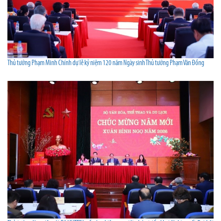
Thủ tướng Phạm Minh Chính dự lễ kỷ niệm 120 năm Ngày sinh Thủ tướng Phạm Văn Đồng