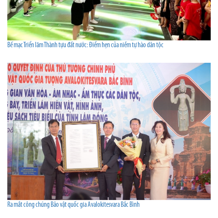
Bế mạc Triển lãm Thành tựu đất nước: Điểm hẹn của niềm tự hào dân tộc
Ra mắt công chúng Bảo vật quốc gia Avalokitesvara Bắc Bình