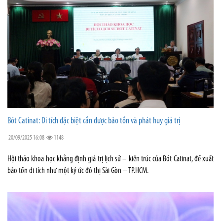
Bót Catinat: Di tích đặc biệt cần được bảo tồn và phát huy giá trị
20/09/2025 16:08
1148
Hội thảo khoa học khẳng định giá trị lịch sử – kiến trúc của Bót Catinat, đề xuất
bảo tồn di tích như một ký ức đô thị Sài Gòn – TP.HCM.