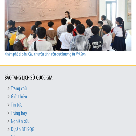
Khám phá di sản: Câu chuyện tình yêu quê hương từ Mỹ Sơn
BẢO TÀNG LỊCH SỬ QUỐC GIA
Trang chủ
Giới thiệu
Tin tức
Trưng bày
Nghiên cứu
Dự án BTLSQG