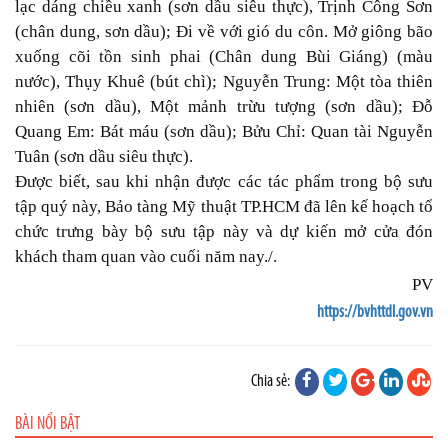
lạc dáng chiều xanh (sơn dầu siêu thực), Trịnh Công Sơn
(chân dung, sơn dầu); Đi về với gió du côn. Mở giông bão
xuống cõi tồn sinh phai (Chân dung Bùi Giáng) (màu
nước), Thụy Khuê (bút chì); Nguyễn Trung: Một tòa thiên
nhiên (sơn dầu), Một mảnh trừu tượng (sơn dầu); Đỗ
Quang Em: Bát máu (sơn dầu); Bửu Chỉ: Quan tài Nguyễn
Tuân (sơn dầu siêu thực).
Được biết, sau khi nhận được các tác phẩm trong bộ sưu
tập quý này, Bảo tàng Mỹ thuật TP.HCM đã lên kế hoạch tổ
chức trưng bày bộ sưu tập này và dự kiến mở cửa đón
khách tham quan vào cuối năm nay./.
PV
https://bvhttdl.gov.vn
Chia sẻ:
BÀI NỔI BẬT