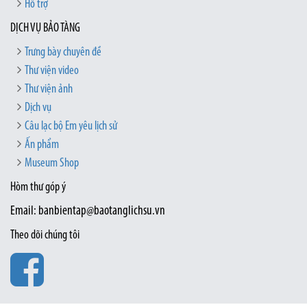
Hỗ trợ
DỊCH VỤ BẢO TÀNG
Trưng bày chuyên đề
Thư viện video
Thư viện ảnh
Dịch vụ
Câu lạc bộ Em yêu lịch sử
Ấn phẩm
Museum Shop
Hòm thư góp ý
Email: banbientap@baotanglichsu.vn
Theo dõi chúng tôi