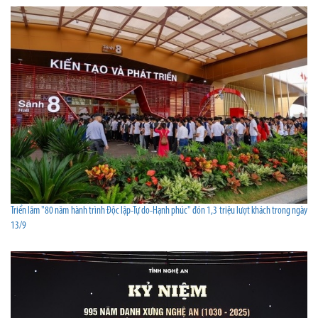
Triển lãm "80 năm hành trình Độc lập-Tự do-Hạnh phúc" đón 1,3 triệu lượt khách trong ngày
13/9