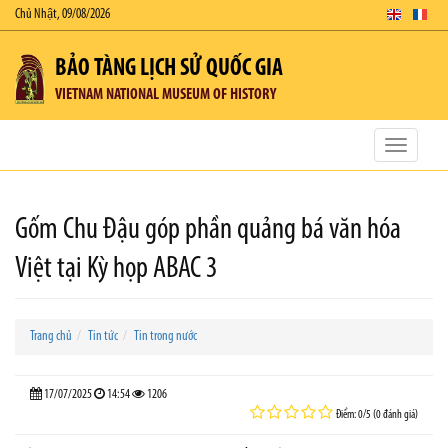
Chủ Nhật, 09/08/2026
BẢO TÀNG LỊCH SỬ QUỐC GIA
VIETNAM NATIONAL MUSEUM OF HISTORY
Toggle
navigatio
Gốm Chu Đậu góp phần quảng bá văn hóa
Việt tại Kỳ họp ABAC 3
Trang chủ
Tin tức
Tin trong nước
17/07/2025
14:54
1206
Điểm: 0/5 (0 đánh giá)