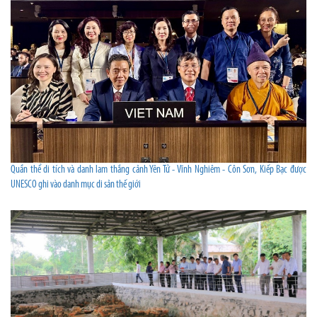
Quần thể di tích và danh lam thắng cảnh Yên Tử - Vĩnh Nghiêm - Côn Sơn, Kiếp Bạc được
UNESCO ghi vào danh mục di sản thế giới