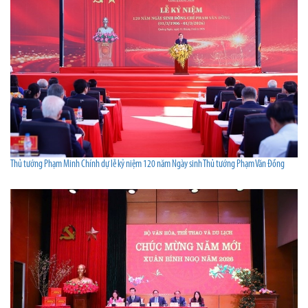
Thủ tướng Phạm Minh Chính dự lễ kỷ niệm 120 năm Ngày sinh Thủ tướng Phạm Văn Đồng