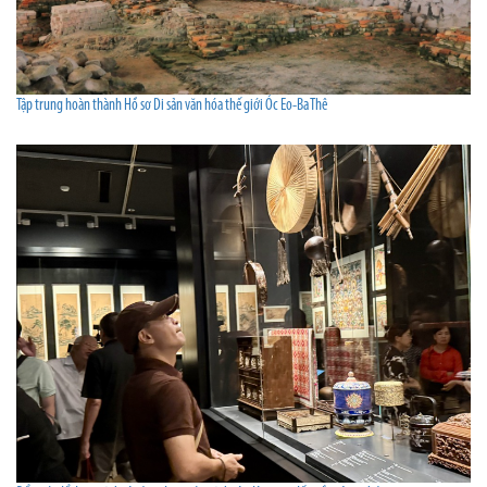
Tập trung hoàn thành Hồ sơ Di sản văn hóa thế giới Óc Eo-Ba Thê