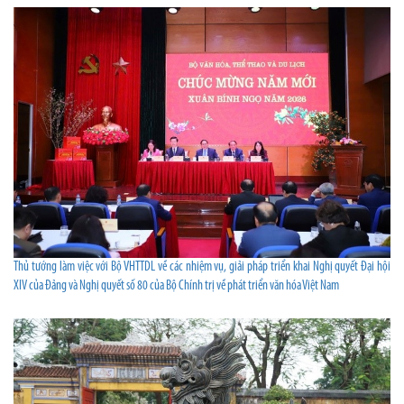
Thủ tướng làm việc với Bộ VHTTDL về các nhiệm vụ, giải pháp triển khai Nghị quyết Đại hội
XIV của Đảng và Nghị quyết số 80 của Bộ Chính trị về phát triển văn hóa Việt Nam