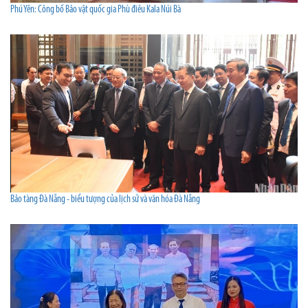
Phú Yên: Công bố Bảo vật quốc gia Phù điêu Kala Núi Bà
Bảo tàng Đà Nẵng - biểu tượng của lịch sử và văn hóa Đà Nẵng