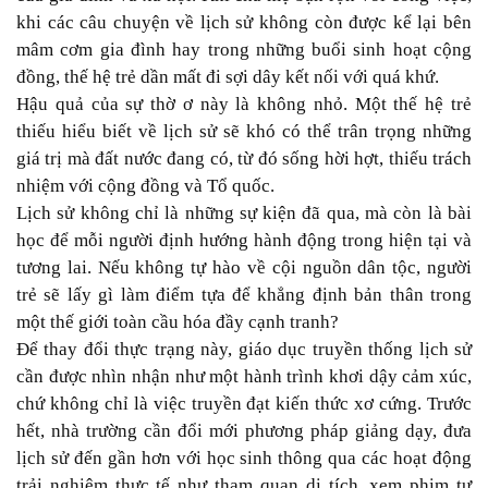
khi các câu chuyện về lịch sử không còn được kể lại bên
mâm cơm gia đình hay trong những buổi sinh hoạt cộng
đồng, thế hệ trẻ dần mất đi sợi dây kết nối với quá khứ.
Hậu quả của sự thờ ơ này là không nhỏ. Một thế hệ trẻ
thiếu hiểu biết về lịch sử sẽ khó có thể trân trọng những
giá trị mà đất nước đang có, từ đó sống hời hợt, thiếu trách
nhiệm với cộng đồng và Tổ quốc.
Lịch sử không chỉ là những sự kiện đã qua, mà còn là bài
học để mỗi người định hướng hành động trong hiện tại và
tương lai. Nếu không tự hào về cội nguồn dân tộc, người
trẻ sẽ lấy gì làm điểm tựa để khẳng định bản thân trong
một thế giới toàn cầu hóa đầy cạnh tranh?
Để thay đổi thực trạng này, giáo dục truyền thống lịch sử
cần được nhìn nhận như một hành trình khơi dậy cảm xúc,
chứ không chỉ là việc truyền đạt kiến thức xơ cứng. Trước
hết, nhà trường cần đổi mới phương pháp giảng dạy, đưa
lịch sử đến gần hơn với học sinh thông qua các hoạt động
trải nghiệm thực tế như tham quan di tích, xem phim tư