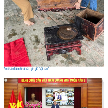
Âm thầm kiểm kê cổ vật, gìn giữ “vật báu”