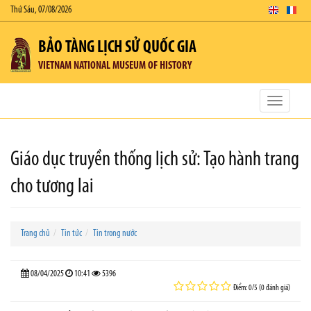
Thứ Sáu, 07/08/2026
BẢO TÀNG LỊCH SỬ QUỐC GIA
VIETNAM NATIONAL MUSEUM OF HISTORY
Toggle
navigatio
Giáo dục truyền thống lịch sử: Tạo hành trang
cho tương lai
Trang chủ
Tin tức
Tin trong nước
08/04/2025
10:41
5396
Điểm: 0/5 (0 đánh giá)