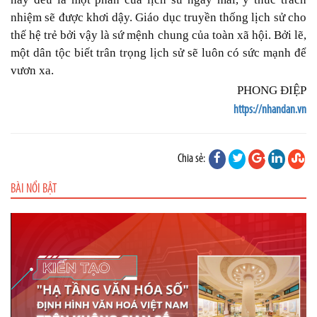
nhiệm sẽ được khơi dậy. Giáo dục truyền thống lịch sử cho
thế hệ trẻ bởi vậy là sứ mệnh chung của toàn xã hội. Bởi lẽ,
một dân tộc biết trân trọng lịch sử sẽ luôn có sức mạnh để
vươn xa.
PHONG ĐIỆP
https://nhandan.vn
Chia sẻ:
BÀI NỔI BẬT