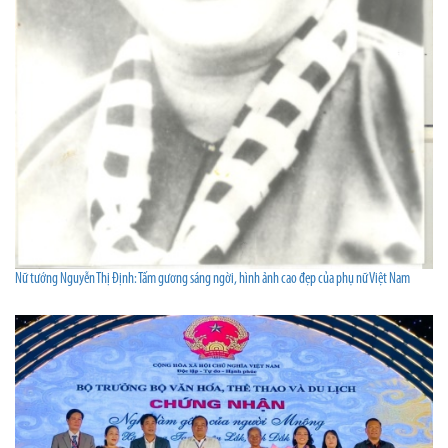
Nữ tướng Nguyễn Thị Định: Tấm gương sáng ngời, hình ảnh cao đẹp của phụ nữ Việt Nam