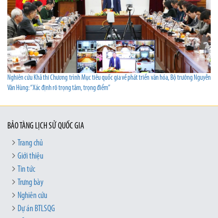
Nghiên cứu Khả thi Chương trình Mục tiêu quốc gia về phát triển văn hóa, Bộ trưởng Nguyễn
Văn Hùng: “Xác định rõ trọng tâm, trọng điểm”
BẢO TÀNG LỊCH SỬ QUỐC GIA
Trang chủ
Giới thiệu
Tin tức
Trưng bày
Nghiên cứu
Dự án BTLSQG