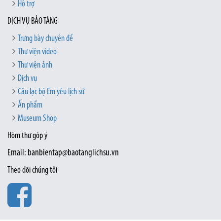
Hỗ trợ
DỊCH VỤ BẢO TÀNG
Trưng bày chuyên đề
Thư viện video
Thư viện ảnh
Dịch vụ
Câu lạc bộ Em yêu lịch sử
Ấn phẩm
Museum Shop
Hòm thư góp ý
Email: banbientap@baotanglichsu.vn
Theo dõi chúng tôi