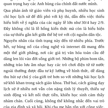
quan trọng hay các Anh hùng của chính đất nước mình.
Qua phản ánh từ giáo viên và phụ huynh, nhiều học sinh
chỉ học lịch sử để đối phó với kỳ thi, dẫn đến việc thiếu
hiểu biết về ý nghĩa của các ngày lễ lớn như 30/4 hay 2/9.
Đây không chỉ là lỗ hổng kiến thức mà còn là biểu hiện
của sự thiếu gắn kết giữa thế hệ trẻ với cội nguồn dân tộc.
Nguyên nhân của tình trạng này đến từ nhiều phía. Trước
hết, sự bùng nổ của công nghệ và internet đã mang đến
một thế giới phẳng, nơi các giá trị văn hóa toàn cầu dễ
dàng len lỏi vào đời sống giới trẻ. Những bộ phim bom tấn,
những trào lưu âm nhạc hay các trò chơi điện tử từ nước
ngoài thường được đầu tư kỹ lưỡng về hình thức, dễ dàng
thu hút sự chú ý của giới trẻ hơn so với những bài học lịch
sử khô khan trong sách giáo khoa. Thứ hai, cách giảng dạy
lịch sử ở nhiều nơi vẫn còn nặng tính lý thuyết, thiếu sự
sinh động và kết nối thực tiễn, khiến học sinh cảm thấy
nhàm chán. Cuối cùng, không thể không nhắc đến vai trò
của gia đình và xã hội. Khi cha mẹ bận rộn với công việc,