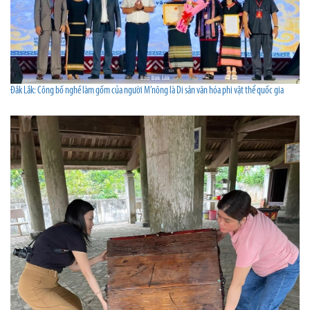
Đắk Lắk: Công bố nghề làm gốm của người M’nông là Di sản văn hóa phi vật thể quốc gia