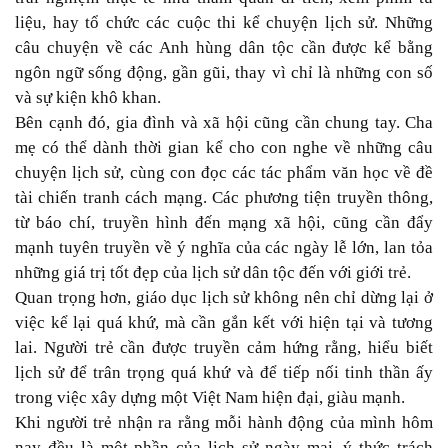
liệu, hay tổ chức các cuộc thi kể chuyện lịch sử. Những
câu chuyện về các Anh hùng dân tộc cần được kể bằng
ngôn ngữ sống động, gần gũi, thay vì chỉ là những con số
và sự kiện khô khan.
Bên cạnh đó, gia đình và xã hội cũng cần chung tay. Cha
mẹ có thể dành thời gian kể cho con nghe về những câu
chuyện lịch sử, cùng con đọc các tác phẩm văn học về đề
tài chiến tranh cách mạng. Các phương tiện truyền thông,
từ báo chí, truyền hình đến mạng xã hội, cũng cần đẩy
mạnh tuyên truyền về ý nghĩa của các ngày lễ lớn, lan tỏa
những giá trị tốt đẹp của lịch sử dân tộc đến với giới trẻ.
Quan trọng hơn, giáo dục lịch sử không nên chỉ dừng lại ở
việc kể lại quá khứ, mà cần gắn kết với hiện tại và tương
lai. Người trẻ cần được truyền cảm hứng rằng, hiểu biết
lịch sử để trân trọng quá khứ và để tiếp nối tinh thần ấy
trong việc xây dựng một Việt Nam hiện đại, giàu mạnh.
Khi người trẻ nhận ra rằng mỗi hành động của mình hôm
nay đều là một phần của lịch sử ngày mai, ý thức trách