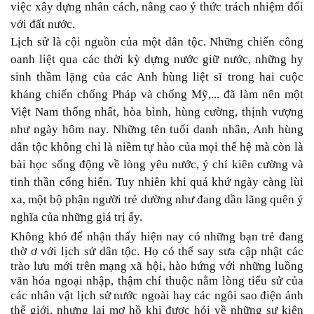
việc xây dựng nhân cách, nâng cao ý thức trách nhiệm đối
với đất nước.
Lịch sử
là cội nguồn của một dân tộc. Những chiến công
oanh liệt qua các thời kỳ dựng nước giữ nước, những hy
sinh thầm lặng của các Anh hùng liệt sĩ trong hai cuộc
kháng chiến chống Pháp và chống Mỹ,... đã làm nên một
Việt Nam thống nhất, hòa bình, hùng cường, thịnh vượng
như ngày hôm nay. Những tên tuổi danh nhân, Anh hùng
dân tộc không chỉ là niềm tự hào của mọi thế hệ mà còn là
bài học sống động về lòng yêu nước, ý chí kiên cường và
tinh thần cống hiến. Tuy nhiên khi quá khứ ngày càng lùi
xa, một bộ phận người trẻ dường như đang dần lãng quên ý
nghĩa của những giá trị ấy.
Không khó để nhận thấy hiện nay có những bạn trẻ đang
thờ ơ với lịch sử dân tộc. Họ có thể say sưa cập nhật các
trào lưu mới trên mạng xã hội, hào hứng với những luồng
văn hóa ngoại nhập, thậm chí thuộc nằm lòng tiểu sử của
các nhân vật lịch sử nước ngoài hay các ngôi sao điện ảnh
thế giới, nhưng lại mơ hồ khi được hỏi về những sự kiện