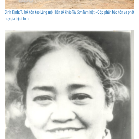
Bình Định: Tu bổ, tôn tạo Lăng mộ Hiển tổ khảo Tây Sơn Tam kiệt - Góp phần bảo tồn và phát
huy giá trị di tích