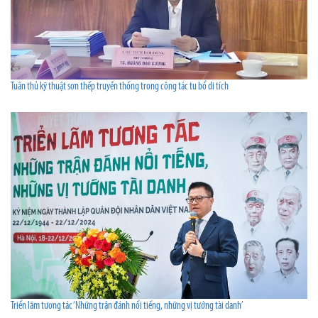
Tuân thủ kỹ thuật sơn thếp truyền thống trong công tác tu bổ di tích
Triển lãm tương tác ‘Những trận đánh nổi tiếng, những vị tướng tài danh’