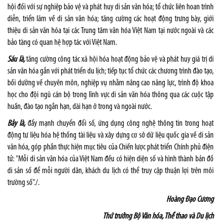
hội đối với sự nghiệp bảo vệ và phát huy di sản văn hóa; tổ chức liên hoan trình
diễn, triển lãm về di sản văn hóa; tăng cường các hoạt động trưng bày, giới
thiệu di sản văn hóa tại các Trung tâm văn hóa Việt Nam tại nước ngoài và các
bảo tàng có quan hệ hợp tác với Việt Nam.
Sáu là,
tăng cường công tác xã hội hóa hoạt động bảo vệ và phát huy giá trị di
sản văn hóa gắn với phát triển du lịch; tiếp tục tổ chức các chương trình đào tạo,
bồi dưỡng về chuyên môn, nghiệp vụ nhằm nâng cao năng lực, trình độ khoa
học cho đội ngũ cán bộ trong lĩnh vực di sản văn hóa thông qua các cuộc tập
huấn, đào tạo ngắn hạn, dài hạn ở trong và ngoài nước.
Bảy là,
đẩy mạnh chuyển đổi số, ứng dụng công nghệ thông tin trong hoạt
động tư liệu hóa hệ thống tài liệu và xây dựng cơ sở dữ liệu quốc gia về di sản
văn hóa, góp phần thực hiện mục tiêu của Chiến lược phát triển Chính phủ điện
tử: "Mỗi di sản văn hóa của Việt Nam đều có hiện diện số và hình thành bản đồ
di sản số để mỗi người dân, khách du lịch có thể truy cập thuận lợi trên môi
trường số"./.
Hoàng Đạo Cương
Thứ trưởng Bộ Văn hóa, Thể thao và Du lịch