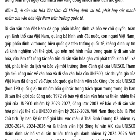
trung bình một ngày của nhiều bảo tàng đông khách nhất trên thế giới).
Năm là, di sản văn hóa Việt Nam đã khẳng định vai trò, phát huy sức mạnh
mềm của văn hóa Việt Nam trên trường quốc tế.
Di sản văn hóa Việt Nam đã góp phần khẳng định và bảo vệ chủ quyền, toàn
vẹn lãnh thổ của Việt Nam, quảng bá hình ảnh đất nước, con người Việt Nam,
góp phần định vị thương hiệu quốc gia trên trường quốc tế, khẳng định uy tín
và kinh nghiệm với thế giới, tạo nên mô hình mẫu trong quản lý di sản văn
hóa, vừa làm tốt công tác bảo tồn di sản văn hóa gắn với phát triển kinh tế - xã
hội, phát triển du lịch và bảo vệ môi trường theo đánh giá của UNESCO. Tham
gia 4/6 công ước về văn hóa và di sản văn hóa của UNESCO, các chuyên gia của
Việt Nam đã ứng cử và được các quốc gia thành viên các Công ước của UNESCO
(hơn 190 quốc gia) tín nhiệm bầu giữ các trọng trách quan trọng trong Ủy ban
Di sản thế giới của Công ước 1972 về bảo vệ di sản văn hóa và thiên nhiên thế
giới của UNESCO nhiệm kỳ 2023-2027, Công ước 2003 về bảo vệ di sản văn
hóa phi vật thể của UNESCO nhiệm kỳ 2022-2026. Việt Nam được bầu là Phó
Chủ tịch Ủy ban Ký ức thế giới khu vực châu Á Thái Bình Dương 02 nhiệm kỳ
2020-2024, 2024-2026 và là thành viên Hội đồng tư vấn AIC của UNESCO
thẩm định các hồ sơ di sản tư liệu trình ghi danh nhiệm kỳ 2024-2026. Việt