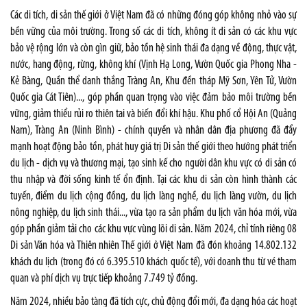
Các di tích, di sản thế giới ở Việt Nam đã có những đóng góp không nhỏ vào sự
bền vững của môi trường. Trong số các di tích, không ít di sản có các khu vực
bảo vệ rộng lớn và còn gìn giữ, bảo tồn hệ sinh thái đa dạng về động, thực vật,
nước, hang động, rừng, không khí (Vịnh Hạ Long, Vườn Quốc gia Phong Nha -
Kẻ Bàng, Quần thể danh thắng Tràng An, Khu đền tháp Mỹ Sơn, Yên Tử, Vườn
Quốc gia Cát Tiên)..., góp phần quan trọng vào việc đảm bảo môi trường bền
vững, giảm thiểu rủi ro thiên tai và biến đổi khí hậu. Khu phố cổ Hội An (Quảng
Nam), Tràng An (Ninh Bình) - chính quyền và nhân dân địa phương đã đẩy
mạnh hoạt động bảo tồn, phát huy giá trị Di sản thế giới theo hướng phát triển
du lịch - dịch vụ và thương mại, tạo sinh kế cho người dân khu vực có di sản có
thu nhập và đời sống kinh tế ổn định. Tại các khu di sản còn hình thành các
tuyến, điểm du lịch cộng đồng, du lịch làng nghề, du lịch làng vườn, du lịch
nông nghiệp, du lịch sinh thái..., vừa tạo ra sản phẩm du lịch văn hóa mới, vừa
góp phần giảm tải cho các khu vực vùng lõi di sản. Năm 2024, chỉ tính riêng 08
Di sản Văn hóa và Thiên nhiên Thế giới ở Việt Nam đã đón khoảng 14.802.132
khách du lịch (trong đó có 6.395.510 khách quốc tế), với doanh thu từ vé tham
quan và phí dịch vụ trực tiếp khoảng 7.749 tỷ đồng.
Năm 2024, nhiều bảo tàng đã tích cực, chủ động đổi mới, đa dạng hóa các hoạt