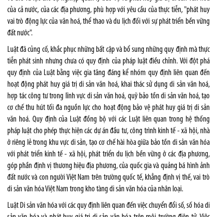
của cả nước, của các địa phương, phù hợp với yêu cầu của thực tiễn, "phát huy
vai trò động lực của văn hoá, thể thao và du lịch đối với sự phát triển bền vững
đất nước".
Luật đã củng cố, khắc phục những bất cập và bổ sung những quy định mà thực
tiễn phát sinh nhưng chưa có quy định của pháp luật điều chỉnh. Với đột phá
quy định của Luật bằng việc gia tăng đáng kể nhóm quy định liên quan đến
hoạt động phát huy giá trị di sản văn hoá, khai thác sử dụng di sản văn hoá,
hợp tác công tư trong lĩnh vực di sản văn hoá, quỹ bảo tồn di sản văn hoá, tạo
cơ chế thu hút tối đa nguồn lực cho hoạt động bảo vệ phát huy giá trị di sản
văn hoá. Quy định của Luật đồng bộ với các Luật liên quan trong hệ thống
pháp luật cho phép thực hiện các dự án đầu tư, công trình kinh tế - xã hội, nhà
ở riêng lẻ trong khu vực di sản, tạo cơ chế hài hòa giữa bảo tồn di sản văn hóa
với phát triển kinh tế - xã hội, phát triển du lịch bền vững ở các địa phương,
góp phần định vị thương hiệu địa phương, của quốc gia và quảng bá hình ảnh
đất nước và con người Việt Nam trên trường quốc tế, khẳng định vị thế, vai trò
di sản văn hóa Việt Nam trong kho tàng di sản văn hóa của nhân loại.
Luật Di sản văn hóa với các quy định liên quan đến việc chuyển đổi số, số hóa di