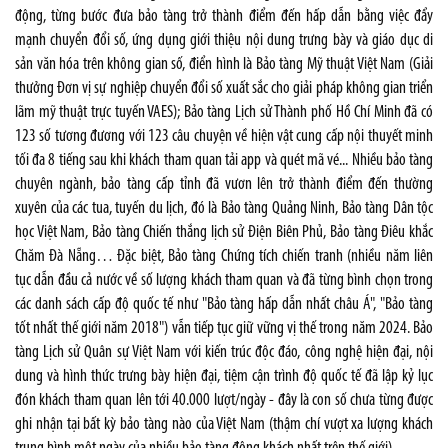
động, từng bước đưa bảo tàng trở thành điểm đến hấp dẫn bằng việc đẩy
mạnh chuyển đổi số, ứng dụng giới thiệu nội dung trưng bày và giáo dục di
sản văn hóa trên không gian số, điển hình là Bảo tàng Mỹ thuật Việt Nam (Giải
thưởng Đơn vị sự nghiệp chuyển đổi số xuất sắc cho giải pháp không gian triển
lãm mỹ thuật trực tuyến VAES); Bảo tàng Lịch sử Thành phố Hồ Chí Minh đã có
123 số tương đương với 123 câu chuyện về hiện vật cung cấp nội thuyết minh
tối đa 8 tiếng sau khi khách tham quan tải app và quét mã vé... Nhiều bảo tàng
chuyên ngành, bảo tàng cấp tỉnh đã vươn lên trở thành điểm đến thường
xuyên của các tua, tuyến du lịch, đó là Bảo tàng Quảng Ninh, Bảo tàng Dân tộc
học Việt Nam, Bảo tàng Chiến thắng lịch sử Điện Biên Phủ, Bảo tàng Điêu khắc
Chăm Đà Nẵng… Đặc biệt, Bảo tàng Chứng tích chiến tranh (nhiều năm liên
tục dẫn đầu cả nước về số lượng khách tham quan và đã từng bình chọn trong
các danh sách cấp độ quốc tế như "Bảo tàng hấp dẫn nhất châu Á", "Bảo tàng
tốt nhất thế giới năm 2018") vẫn tiếp tục giữ vững vị thế trong năm 2024. Bảo
tàng Lịch sử Quân sự Việt Nam
với kiến trúc độc đáo, công nghệ hiện đại, nội
dung và hình thức trưng bày hiện đại, tiệm cận trình độ quốc tế đã lập kỷ lục
đón khách tham quan lên tới 40.000 lượt/ngày - đây là con số chưa từng được
ghi nhận tại bất kỳ bảo tàng nào của Việt Nam (thậm chí vượt xa lượng khách