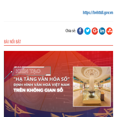
https://bvhttdl.gov.vn
Chia sẻ:
BÀI NỔI BẬT