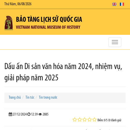
Thứ Năm, 06/08/2026
BẢO TÀNG LỊCH SỬ QUỐC GIA
VIETNAM NATIONAL MUSEUM OF HISTORY
Toggle
navigatio
Dấu ấn Di sản văn hóa năm 2024, nhiệm vụ,
giải pháp năm 2025
Trang chủ
Tin tức
Tin trong nước
27/12/2024
12:39
2885
Điểm: 0/5 (0 đánh giá)