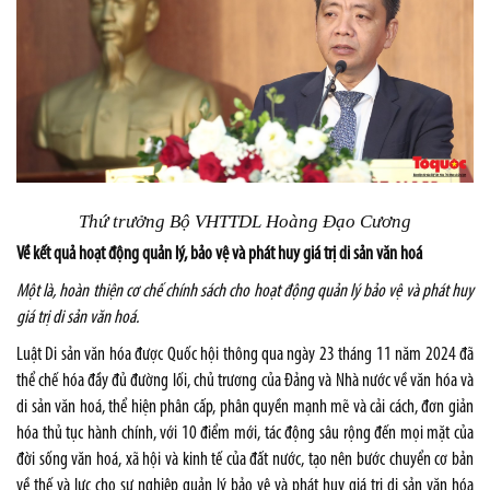
Thứ trưởng Bộ VHTTDL Hoàng Đạo Cương
Về kết quả hoạt động quản lý, bảo vệ và phát huy giá trị di sản văn hoá
Một là, hoàn thiện cơ chế chính sách cho hoạt động quản lý bảo vệ và phát huy
giá trị di sản văn hoá.
Luật Di sản văn hóa được Quốc hội thông qua ngày 23 tháng 11 năm 2024 đã
thể chế hóa đầy đủ đường lối, chủ trương của Đảng và Nhà nước về văn hóa và
di sản văn hoá, thể hiện phân cấp, phân quyền mạnh mẽ và cải cách, đơn giản
hóa thủ tục hành chính, với 10 điểm mới, tác động sâu rộng đến mọi mặt của
đời sống văn hoá, xã hội và kinh tế của đất nước, tạo nên bước chuyển cơ bản
về thế và lực cho sự nghiệp quản lý bảo vệ và phát huy giá trị di sản văn hóa