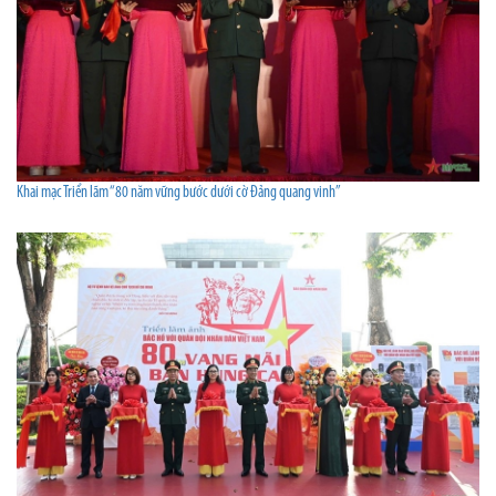
Khai mạc Triển lãm “80 năm vững bước dưới cờ Đảng quang vinh”