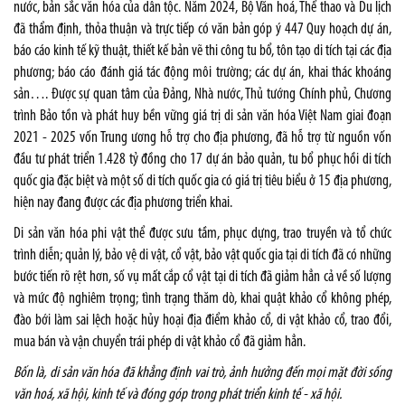
nước, bản sắc văn hóa của dân tộc. Năm 2024, Bộ Văn hoá, Thể thao và Du lịch
đã thẩm định, thỏa thuận và trực tiếp có văn bản góp ý 447 Quy hoạch dự án,
báo cáo kinh tế kỹ thuật, thiết kế bản vẽ thi công tu bổ, tôn tạo di tích tại các địa
phương; báo cáo đánh giá tác động môi trường; các dự án, khai thác khoáng
sản…. Được sự quan tâm của Đảng, Nhà nước, Thủ tướng Chính phủ, Chương
trình Bảo tồn và phát huy bền vững giá trị di sản văn hóa Việt Nam giai đoạn
2021 - 2025 vốn Trung ương hỗ trợ cho địa phương, đã hỗ trợ từ nguồn vốn
đầu tư phát triển 1.428 tỷ đồng cho 17 dự án bảo quản, tu bổ phục hồi di tích
quốc gia đặc biệt và một số di tích quốc gia có giá trị tiêu biểu ở 15 địa phương,
hiện nay đang được các địa phương triển khai.
Di sản văn hóa phi vật thể được sưu tầm, phục dựng, trao truyền và tổ chức
trình diễn; quản lý, bảo vệ di vật, cổ vật, bảo vật quốc gia tại di tích đã có những
bước tiến rõ rệt hơn, số vụ mất cắp cổ vật tại di tích đã giảm hẳn cả về số lượng
và mức độ nghiêm trọng; tình trạng thăm dò, khai quật khảo cổ không phép,
đào bới làm sai lệch hoặc hủy hoại địa điểm khảo cổ, di vật khảo cổ, trao đổi,
mua bán và vận chuyển trái phép di vật khảo cổ đã giảm hẳn.
Bốn là, di sản văn hóa đã khẳng định vai trò, ảnh hưởng đến mọi mặt đời sống
văn hoá, xã hội, kinh tế và đóng góp trong phát triển kinh tế - xã hội.