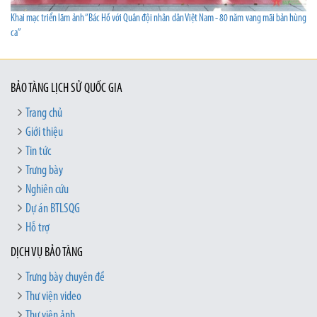
Khai mạc triển lãm ảnh “Bác Hồ với Quân đội nhân dân Việt Nam - 80 năm vang mãi bản hùng
ca”
BẢO TÀNG LỊCH SỬ QUỐC GIA
Trang chủ
Giới thiệu
Tin tức
Trưng bày
Nghiên cứu
Dự án BTLSQG
Hỗ trợ
DỊCH VỤ BẢO TÀNG
Trưng bày chuyên đề
Thư viện video
Thư viện ảnh