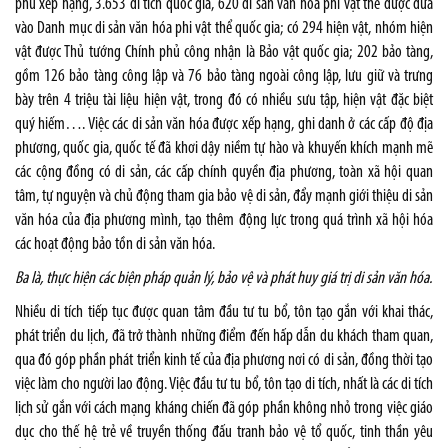
phủ xếp hạng, 3.653 di tích quốc gia, 620 di sản văn hóa phi vật thể được đưa
vào Danh mục di sản văn hóa phi vật thể quốc gia; có 294 hiện vật, nhóm hiện
vật được Thủ tướng Chính phủ công nhận là Bảo vật quốc gia; 202 bảo tàng,
gồm 126 bảo tàng công lập và 76 bảo tàng ngoài công lập, lưu giữ và trưng
bày trên 4 triệu tài liệu hiện vật, trong đó có nhiều sưu tập, hiện vật đặc biệt
quý hiếm…. Việc các di sản văn hóa được xếp hạng, ghi danh ở các cấp độ địa
phương, quốc gia, quốc tế đã khơi dậy niềm tự hào và khuyến khích mạnh mẽ
các cộng đồng có di sản, các cấp chính quyền địa phương, toàn xã hội quan
tâm, tự nguyện và chủ động tham gia bảo vệ di sản, đẩy mạnh giới thiệu di sản
văn hóa của địa phương mình, tạo thêm động lực trong quá trình xã hội hóa
các hoạt động bảo tồn di sản văn hóa.
Ba là, thực hiện các biện pháp quản lý, bảo vệ và phát huy giá trị di sản văn hóa.
Nhiều di tích tiếp tục được quan tâm đầu tư tu bổ, tôn tạo gắn với khai thác,
phát triển du lịch, đã trở thành những điểm đến hấp dẫn du khách tham quan,
qua đó góp phần phát triển kinh tế của địa phương nơi có di sản, đồng thời tạo
việc làm cho người lao động. Việc đầu tư tu bổ, tôn tạo di tích, nhất là các di tích
lịch sử gắn với cách mạng kháng chiến đã góp phần không nhỏ trong việc giáo
dục cho thế hệ trẻ về truyền thống đấu tranh bảo vệ tổ quốc, tinh thần yêu