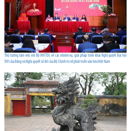
Thủ tướng làm việc với Bộ VHTTDL về các nhiệm vụ, giải pháp triển khai Nghị quyết Đại hội
XIV của Đảng và Nghị quyết số 80 của Bộ Chính trị về phát triển văn hóa Việt Nam