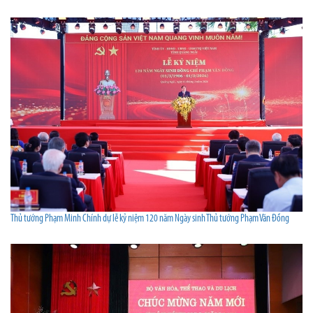
Thủ tướng Phạm Minh Chính dự lễ kỷ niệm 120 năm Ngày sinh Thủ tướng Phạm Văn Đồng