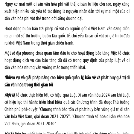
Nguy cơ mai một di sản văn hóa phi vật thể, di sản tư liệu còn cao, ngày càng
xuất hiện nhiều các yếu tố tác động là nguyên nhân dẫn tới sự mai một của di
sản văn hóa phi vật thể trong đời sống đương đại.
Hoạt động buôn bán trái phép cổ vật có nguồn gốc ở Việt Nam vẫn đang diễn
ra tại một số thị trường buôn lậu quốc tế, chủ yếu là các cổ vật có giá trị bị đưa
ra khỏi Việt Nam trong thời gian chiến tranh.
Một số địa phương chưa quan tâm đầu tư cho hoạt động bảo tàng. Việc tổ chức
hoạt động dịch vụ của bảo tàng dù đã có trong quy định của pháp luật về di
sản văn hóa nhưng vẫn vướng mắc trong triển khai.
Nhiệm vụ và giải pháp nâng cao hiệu quả quản lý, bảo vệ và phát huy giá trị di
sản văn hóa trong thời gian tới
Một là,
tổ chức thực hiện tốt, có hiệu quả Luật Di sản văn hóa 2024 sau khi Luật
có hiệu lực thi hành; triển khai hiệu quả các Chương trình đã được Thủ tướng
Chính phủ phê duyệt "Chương trình bảo tồn và phát huy bền vững giá trị di sản
văn hóa Việt Nam, giai đoạn 2021-2025"; "Chương trình số hóa di sản văn hóa
Việt Nam, giai đoạn 2021-2030".