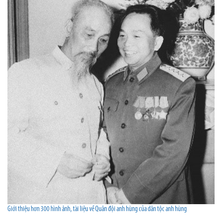
Giới thiệu hơn 300 hình ảnh, tài liệu về Quân đội anh hùng của dân tộc anh hùng