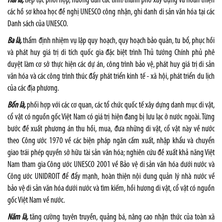
Hai là,
tiếp tục phối hợp, hướng dẫn các tỉnh/thành phố xây dựng và hoàn thiện
các hồ sơ khoa học đề nghị UNESCO công nhận, ghi danh di sản văn hóa tại các
Danh sách của UNESCO.
Ba là,
thẩm định nhiệm vụ lập quy hoạch, quy hoạch bảo quản, tu bổ, phục hồi
và phát huy giá trị di tích quốc gia đặc biệt trình Thủ tướng Chính phủ phê
duyệt làm cơ sở thực hiện các dự án, công trình bảo vệ, phát huy giá trị di sản
văn hóa và các công trình thúc đẩy phát triển kinh tế - xã hội, phát triển du lịch
của các địa phương.
Bốn là,
phối hợp với các cơ quan, các tổ chức quốc tế xây dựng danh mục di vật,
cổ vật có nguồn gốc Việt Nam có giá trị hiện đang bị lưu lạc ở nước ngoài. Từng
bước đề xuất phương án thu hồi, mua, đưa những di vật, cổ vật này về nước
theo Công ước 1970 về các biện pháp ngăn cấm xuất, nhập khẩu và chuyển
giao trái phép quyền sở hữu tài sản văn hóa; nghiên cứu đề xuất khả năng Việt
Nam tham gia Công ước UNESCO 2001 về Bảo vệ di sản văn hóa dưới nước và
Công ước UNIDROIT để đẩy mạnh, hoàn thiện nội dung quản lý nhà nước về
bảo vệ di sản văn hóa dưới nước và tìm kiếm, hồi hương di vật, cổ vật có nguồn
gốc Việt Nam về nước.
Năm là,
tăng cường tuyên truyền, quảng bá, nâng cao nhận thức của toàn xã