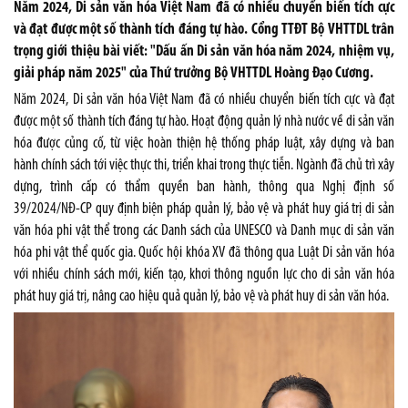
Năm 2024, Di sản văn hóa Việt Nam đã có nhiều chuyển biến tích cực
và đạt được một số thành tích đáng tự hào. Cổng TTĐT Bộ VHTTDL trân
trọng giới thiệu bài viết: "Dấu ấn Di sản văn hóa năm 2024, nhiệm vụ,
giải pháp năm 2025" của Thứ trưởng Bộ VHTTDL Hoàng Đạo Cương.
Năm 2024, Di sản văn hóa Việt Nam đã có nhiều chuyển biến tích cực và đạt
được một số thành tích đáng tự hào. Hoạt động quản lý nhà nước về di sản văn
hóa được củng cố, từ việc hoàn thiện hệ thống pháp luật, xây dựng và ban
hành chính sách tới việc thực thi, triển khai trong thực tiễn. Ngành đã chủ trì xây
dựng, trình cấp có thẩm quyền ban hành, thông qua Nghị định số
39/2024/NĐ-CP quy định biện pháp quản lý, bảo vệ và phát huy giá trị di sản
văn hóa phi vật thể trong các Danh sách của UNESCO và Danh mục di sản văn
hóa phi vật thể quốc gia. Quốc hội khóa XV đã thông qua Luật Di sản văn hóa
với nhiều chính sách mới, kiến tạo, khơi thông nguồn lực cho di sản văn hóa
phát huy giá trị, nâng cao hiệu quả quản lý, bảo vệ và phát huy di sản văn hóa.