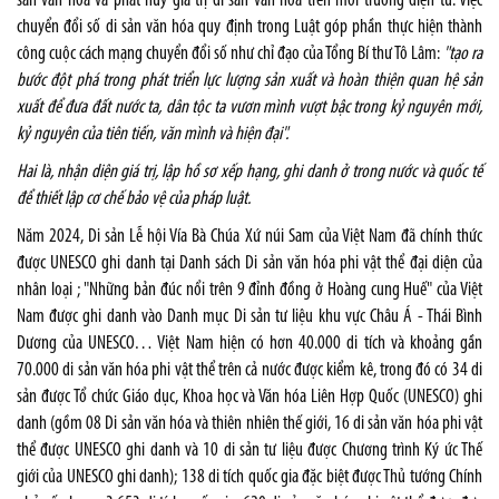
sản văn hóa và phát huy giá trị di sản văn hóa trên môi trường điện tử. Việc
chuyển đổi số di sản văn hóa quy định trong Luật góp phần thực hiện thành
công cuộc cách mạng chuyển đổi số như chỉ đạo của Tổng Bí thư Tô Lâm:
"tạo ra
bước đột phá trong phát triển lực lượng sản xuất và hoàn thiện quan hệ sản
xuất để đưa đất nước ta, dân tộc ta vươn mình vượt bậc trong kỷ nguyên mới,
kỷ nguyên của tiên tiến, văn mình và hiện đại".
Hai là, nhận diện giá trị, lập hồ sơ xếp hạng, ghi danh ở trong nước và quốc tế
để thiết lập cơ chế bảo vệ của pháp luật.
Năm 2024, Di sản Lễ hội Vía Bà Chúa Xứ núi Sam của Việt Nam đã chính thức
được UNESCO ghi danh tại Danh sách Di sản văn hóa phi vật thể đại diện của
nhân loại ; "Những bản đúc nổi trên 9 đỉnh đồng ở Hoàng cung Huế" của Việt
Nam được ghi danh vào Danh mục Di sản tư liệu khu vực Châu Á - Thái Bình
Dương của UNESCO… Việt Nam hiện có hơn 40.000 di tích và khoảng gần
70.000 di sản văn hóa phi vật thể trên cả nước được kiểm kê, trong đó có 34 di
sản được Tổ chức Giáo dục, Khoa học và Văn hóa Liên Hợp Quốc (UNESCO) ghi
danh (gồm 08 Di sản văn hóa và thiên nhiên thế giới, 16 di sản văn hóa phi vật
thể được UNESCO ghi danh và 10 di sản tư liệu được Chương trình Ký ức Thế
giới của UNESCO ghi danh); 138 di tích quốc gia đặc biệt được Thủ tướng Chính