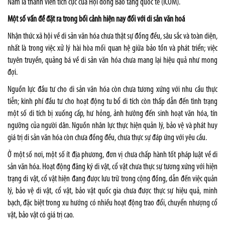
Nam là thành viên tích cực của Hội đồng Bảo tàng quốc tế (ICOM).
Một số vấn đề đặt ra trong bối cảnh hiện nay đối với di sản văn hoá
Nhận thức xã hội về di sản văn hóa chưa thật sự đồng đều, sâu sắc và toàn diện,
nhất là trong việc xử lý hài hòa mối quan hệ giữa bảo tồn và phát triển; việc
tuyên truyền, quảng bá về di sản văn hóa chưa mang lại hiệu quả như mong
đợi.
Nguồn lực đầu tư cho di sản văn hóa còn chưa tương xứng với nhu cầu thực
tiễn; kinh phí đầu tư cho hoạt động tu bổ di tích còn thấp dẫn đến tình trạng
một số di tích bị xuống cấp, hư hỏng, ảnh hưởng đến sinh hoạt văn hóa, tín
ngưỡng của người dân. Nguồn nhân lực thực hiện quản lý, bảo vệ và phát huy
giá trị di sản văn hóa còn chưa đồng đều, chưa thực sự đáp ứng với yêu cầu.
Ở một số nơi, một số ít địa phương, đơn vị chưa chấp hành tốt pháp luật về di
sản văn hóa. Hoạt động đăng ký di vật, cổ vật chưa thực sự tương xứng với hiện
trạng di vật, cổ vật hiện đang được lưu trữ trong cộng đồng, dẫn đến việc quản
lý, bảo vệ di vật, cổ vật, bảo vật quốc gia chưa được thực sự hiệu quả, minh
bạch, đặc biệt trong xu hướng có nhiều hoạt động trao đổi, chuyển nhượng cổ
vật, bảo vật có giá trị cao.