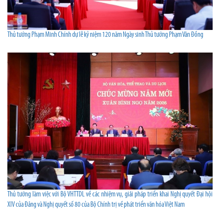
Thủ tướng Phạm Minh Chính dự lễ kỷ niệm 120 năm Ngày sinh Thủ tướng Phạm Văn Đồng
Thủ tướng làm việc với Bộ VHTTDL về các nhiệm vụ, giải pháp triển khai Nghị quyết Đại hội
XIV của Đảng và Nghị quyết số 80 của Bộ Chính trị về phát triển văn hóa Việt Nam