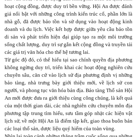
hoạt cộng đồng, được duy trì bền vững. Hội An được đánh
giá nổi bật với những công trình kiến trúc cổ, phần lớn là
nhà gỗ, đã được bảo tồn và sử dụng vào hoạt động kinh
doanh và du lịch. Việc kết hợp được giữa yêu cầu bảo tồn
di sản và phát triển hiện đại giúp tạo ra một môi trường
sống chất lượng, duy trì sự gắn kết cộng đồng và truyền tải
các giá trị văn hóa cho thế hệ tương lai.
Từ góc độ đó, có thể hiểu tại sao chính quyền địa phương
không ngừng duy trì, triển khai các hoạt động nghiên cứu
chuyên sâu, căn cứ vào lịch sử địa phương định vị những
bảo tàng, nhà trưng bày giới thiệu mới, về lịch sử con
người, và phong tục văn hóa bản địa. Bảo tàng Thổ sản Hội
An mới được đưa ra giới thiệu cùng công chúng, là kết quả
của một thời gian dài, các nhà nghiên cứu chuyên môn địa
phương tập trung tìm hiểu, sưu tầm góp nhặt các hiện vật
lịch sử, về một Hội An là điểm tập kết, giao thoa buôn bán
các loại thổ sản, dược liệu quý hiếm của toàn vùng.
Nhìn lại toàn cảnh những thăng trầm cuộc sống qua những