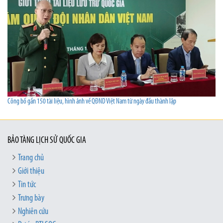
Công bố gần 150 tài liệu, hình ảnh về QĐND Việt Nam từ ngày đầu thành lập
BẢO TÀNG LỊCH SỬ QUỐC GIA
Trang chủ
Giới thiệu
Tin tức
Trưng bày
Nghiên cứu