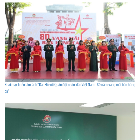
Khai mạc triển lãm ảnh “Bác Hồ với Quân đội nhân dân Việt Nam - 80 năm vang mãi bản hùng
ca”