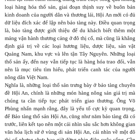
loại hàng hóa thổ sản, giai đoạn thịnh suy về buôn bán
kinh doanh của người dân và thương lái, Hội An mới có đủ
dữ liệu đích xác để lập nên bảo tàng này. Điều quan trọng
là, bảo tàng được giới thiệu để du khách biết thêm một
mảng vận hành thương cảng ở đô thị cổ, mà cũng là khẳng
định giá trị về các loại hương liệu, dược liệu, sản vật
Quảng Nam, khu vực và lên tận Tây Nguyên. Những loại
thổ sản ấy, đến nay vẫn tiếp tục là hàng hóa trao đổi, vẫn
nên là mục tiêu tìm hiểu, phát triển canh tác của người
nông dân Việt Nam.
Nghĩa là, những loại thổ sản trưng bày ở bảo tàng chuyên
đề Hội An, chính là những món hàng nông sản giá trị mà
chúng ta cần tiếp tục phát triển giao thương. Ông Võ
Phùng nhấn mạnh rằng, đây là yếu tố cực kỳ quan trọng,
để Bảo tàng thổ sản Hội An, cũng như năm bảo tàng đã có
trước, liên kết tạo nên một cái nhìn sâu sắc hơn không gian
văn hóa lịch sử ở vùng di sản Hội An, cái nhìn về một đô
thị cổ nhưng chưa bao giờ dừng nhịp điệu cuộc sống. Cần