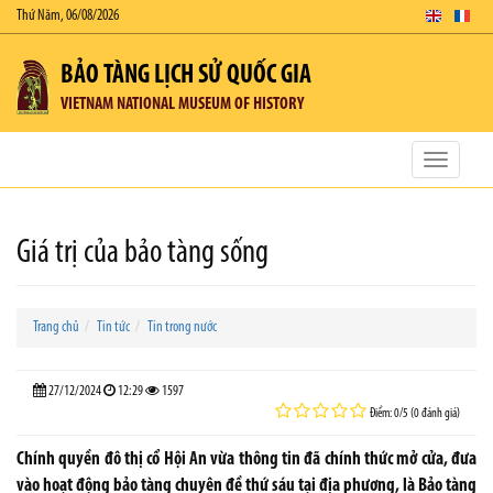
Thứ Năm, 06/08/2026
BẢO TÀNG LỊCH SỬ QUỐC GIA
VIETNAM NATIONAL MUSEUM OF HISTORY
Toggle
navigatio
Giá trị của bảo tàng sống
Trang chủ
Tin tức
Tin trong nước
27/12/2024
12:29
1597
Điểm: 0/5 (0 đánh giá)
Chính quyền đô thị cổ Hội An vừa thông tin đã chính thức mở cửa, đưa
vào hoạt động bảo tàng chuyên đề thứ sáu tại địa phương, là Bảo tàng