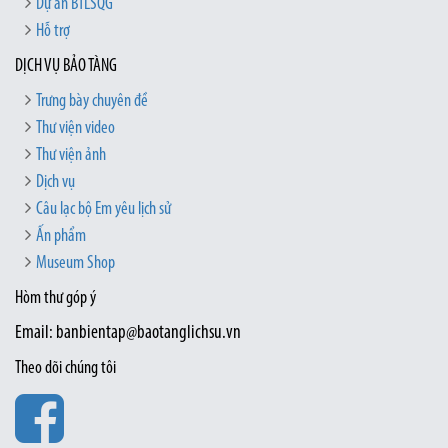
Dự án BTLSQG
Hỗ trợ
DỊCH VỤ BẢO TÀNG
Trưng bày chuyên đề
Thư viện video
Thư viện ảnh
Dịch vụ
Câu lạc bộ Em yêu lịch sử
Ấn phẩm
Museum Shop
Hòm thư góp ý
Email: banbientap@baotanglichsu.vn
Theo dõi chúng tôi