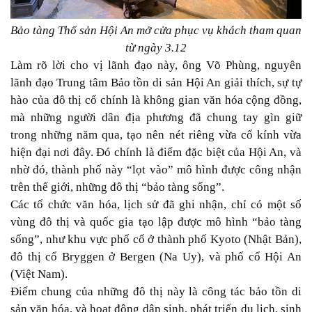
Bảo tàng Thổ sản Hội An mở cửa phục vụ khách tham quan
từ ngày 3.12
Làm rõ lời cho vị lãnh đạo này, ông Võ Phùng, nguyên
lãnh đạo Trung tâm Bảo tồn di sản Hội An giải thích, sự tự
hào của đô thị cổ chính là không gian văn hóa cộng đồng,
mà những người dân địa phương đã chung tay gìn giữ
trong những năm qua, tạo nên nét riêng vừa cổ kính vừa
hiện đại nơi đây. Đó chính là điểm đặc biệt của Hội An, và
nhờ đó, thành phố này “lọt vào” mô hình được công nhận
trên thế giới, những đô thị “bảo tàng sống”.
Các tổ chức văn hóa, lịch sử đã ghi nhận, chỉ có một số
vùng đô thị và quốc gia tạo lập được mô hình “bảo tàng
sống”, như khu vực phố cổ ở thành phố Kyoto (Nhật Bản),
đô thị cổ Bryggen ở Bergen (Na Uy), và phố cổ Hội An
(Việt Nam).
Điểm chung của những đô thị này là công tác bảo tồn di
sản văn hóa, và hoạt động dân sinh, phát triển du lịch, sinh