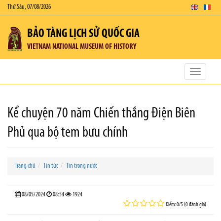
Thứ Sáu, 07/08/2026
BẢO TÀNG LỊCH SỬ QUỐC GIA
VIETNAM NATIONAL MUSEUM OF HISTORY
Toggle
navigatio
Kể chuyện 70 năm Chiến thắng Điện Biên
Phủ qua bộ tem bưu chính
Trang chủ
Tin tức
Tin trong nước
08/05/2024
08:54
1924
Điểm: 0/5 (0 đánh giá)