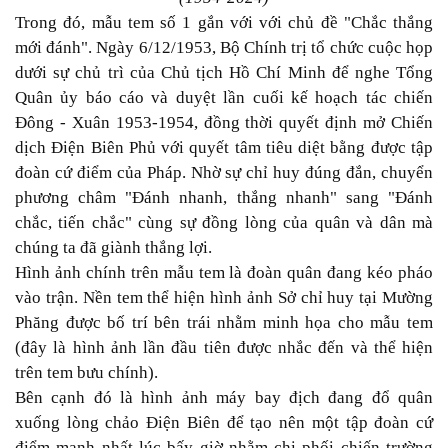
Trong đó, mẫu tem số 1 gắn với với chủ đề "Chắc thắng
mới đánh". Ngày 6/12/1953, Bộ Chính trị tổ chức cuộc họp
dưới sự chủ trì của Chủ tịch Hồ Chí Minh để nghe Tổng
Quân ủy báo cáo và duyệt lần cuối kế hoạch tác chiến
Đông - Xuân 1953-1954, đồng thời quyết định mở Chiến
dịch Điện Biên Phủ với quyết tâm tiêu diệt bằng được tập
đoàn cứ điểm của Pháp. Nhờ sự chỉ huy đúng đắn, chuyển
phương châm "Đánh nhanh, thắng nhanh" sang "Đánh
chắc, tiến chắc" cùng sự đồng lòng của quân và dân mà
chúng ta đã giành thắng lợi.
Hình ảnh chính trên mẫu tem là đoàn quân đang kéo pháo
vào trận. Nền tem thể hiện hình ảnh Sở chỉ huy tại Mường
Phăng được bố trí bên trái nhằm minh họa cho mẫu tem
(đây là hình ảnh lần đầu tiên được nhắc đến và thể hiện
trên tem bưu chính).
Bên cạnh đó là hình ảnh máy bay địch đang đổ quân
xuống lòng chảo Điện Biên để tạo nên một tập đoàn cứ
điểm mạnh nhất lúc bấy giờ nhằm chi phối chiến trường