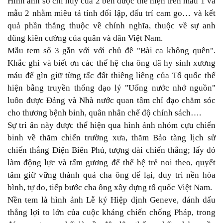
Hình ảnh sở chỉ huy của 2 bên được thể hiện trên mẫu 1 và
mẫu 2 nhằm miêu tả tính đối lập, đấu trí cam go… và kết
quả phần thắng thuộc về chính nghĩa, thuộc về sự anh
dũng kiên cường của quân và dân Việt Nam.
Mẫu tem số 3 gắn với với chủ đề "Bài ca không quên".
Khắc ghi và biết ơn các thế hệ cha ông đã hy sinh xương
máu để gìn giữ từng tấc đất thiêng liêng của Tổ quốc thể
hiện bằng truyền thống đạo lý "Uống nước nhớ nguồn"
luôn được Đảng và Nhà nước quan tâm chỉ đạo chăm sóc
cho thương bệnh binh, quân nhân chế độ chính sách….
Sự tri ân này được thể hiện qua hình ảnh nhóm cựu chiến
binh về thăm chiến trường xưa, thăm Bảo tàng lịch sử
chiến thắng Điện Biên Phủ, tượng đài chiến thắng; lấy đó
làm động lực và tấm gương để thế hệ trẻ noi theo, quyết
tâm giữ vững thành quả cha ông để lại, duy trì nền hòa
bình, tự do, tiếp bước cha ông xây dựng tổ quốc Việt Nam.
Nền tem là hình ảnh Lễ ký Hiệp định Geneve, đánh dấu
thắng lợi to lớn của cuộc kháng chiến chống Pháp, trong