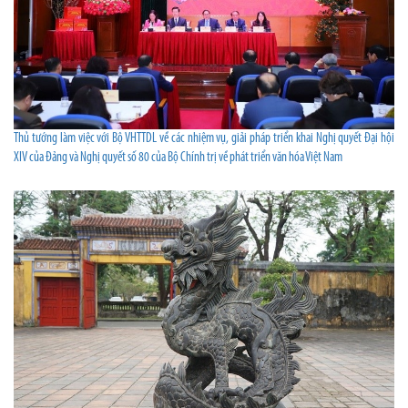
Thủ tướng làm việc với Bộ VHTTDL về các nhiệm vụ, giải pháp triển khai Nghị quyết Đại hội
XIV của Đảng và Nghị quyết số 80 của Bộ Chính trị về phát triển văn hóa Việt Nam