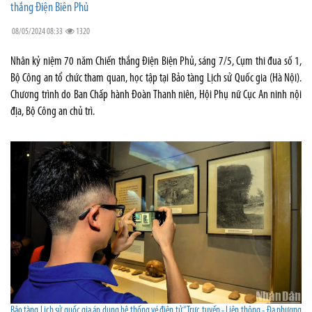
thắng Điện Biên Phủ
08/05/2024 08:33
1320
Nhân kỷ niệm 70 năm Chiến thắng Điện Biện Phủ, sáng 7/5, Cụm thi đua số 1,
Bộ Công an tổ chức tham quan, học tập tại Bảo tàng Lịch sử Quốc gia (Hà Nội).
Chương trình do Ban Chấp hành Đoàn Thanh niên, Hội Phụ nữ Cục An ninh nội
địa, Bộ Công an chủ trì.
Bảo tàng Lịch sử quốc gia áp dụng hệ thống vé điện tử “Trực tuyến - Liên thông - Đa phương