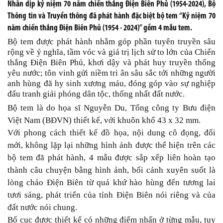
Nhân dịp kỷ niệm 70 năm chiến thắng Điện Biên Phủ (1954-2024), Bộ
Thông tin và Truyền thông đã phát hành đặc biệt bộ tem “Kỷ niệm 70
năm chiến thắng Điện Biên Phủ (1954 - 2024)” gồm 4 mẫu tem.
Bộ tem được phát hành nhằm góp phần tuyên truyền sâu
rộng về ý nghĩa, tầm vóc và giá trị lịch sử to lớn của Chiến
thắng Điện Biên Phủ, khơi dậy và phát huy truyền thống
yêu nước; tôn vinh gửi niềm tri ân sâu sắc tới những người
anh hùng đã hy sinh xương máu, đóng góp vào sự nghiệp
đấu tranh giải phóng dân tộc, thống nhất đất nước.
Bộ tem là do họa sĩ Nguyễn Du, Tổng công ty Bưu điện
Việt Nam (BĐVN) thiết kế, với khuôn khổ 43 x 32 mm.
Với phong cách thiết kế đồ họa, nội dung cô đọng, đổi
mới, không lặp lại những hình ảnh được thể hiện trên các
bộ tem đã phát hành, 4 mẫu được sắp xếp liên hoàn tạo
thành câu chuyện bằng hình ảnh, bối cảnh xuyên suốt là
lòng chảo Điện Biên từ quá khứ hào hùng đến tương lai
tươi sáng, phát triển của tỉnh Điện Biên nói riêng và của
đất nước nói chung.
Bố cục được thiết kế có những điểm nhấn ở từng mẫu, tuy