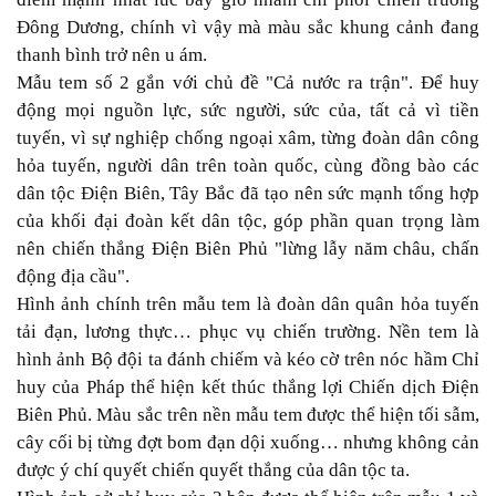
Đông Dương, chính vì vậy mà màu sắc khung cảnh đang
thanh bình trở nên u ám.
Mẫu tem số 2 gắn với chủ đề "Cả nước ra trận". Để huy
động mọi nguồn lực, sức người, sức của, tất cả vì tiền
tuyến, vì sự nghiệp chống ngoại xâm, từng đoàn dân công
hỏa tuyến, người dân trên toàn quốc, cùng đồng bào các
dân tộc Điện Biên, Tây Bắc đã tạo nên sức mạnh tổng hợp
của khối đại đoàn kết dân tộc, góp phần quan trọng làm
nên chiến thắng Điện Biên Phủ "lừng lẫy năm châu, chấn
động địa cầu".
Hình ảnh chính trên mẫu tem là đoàn dân quân hỏa tuyến
tải đạn, lương thực… phục vụ chiến trường. Nền tem là
hình ảnh Bộ đội ta đánh chiếm và kéo cờ trên nóc hầm Chỉ
huy của Pháp thể hiện kết thúc thắng lợi Chiến dịch Điện
Biên Phủ. Màu sắc trên nền mẫu tem được thể hiện tối sẫm,
cây cối bị từng đợt bom đạn dội xuống… nhưng không cản
được ý chí quyết chiến quyết thắng của dân tộc ta.