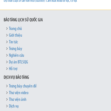
Dự thảo Luật Di sản văn hóa (sửa đổi): Cấm xuất khẩu di vật, cổ vật
BẢO TÀNG LỊCH SỬ QUỐC GIA
Trang chủ
Giới thiệu
Tin tức
Trưng bày
Nghiên cứu
Dự án BTLSQG
Hỗ trợ
DỊCH VỤ BẢO TÀNG
Trưng bày chuyên đề
Thư viện video
Thư viện ảnh
Dịch vụ