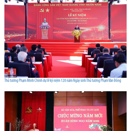
Thủ tướng Phạm Minh Chính dự lễ kỷ niệm 120 năm Ngày sinh Thủ tướng Phạm Văn Đồng