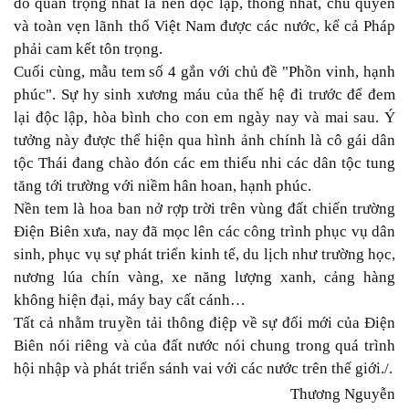
đó quan trọng nhất là nền độc lập, thống nhất, chủ quyền
và toàn vẹn lãnh thổ Việt Nam được các nước, kể cả Pháp
phải cam kết tôn trọng.
Cuối cùng, mẫu tem số 4 gắn với chủ đề "Phồn vinh, hạnh
phúc". Sự hy sinh xương máu của thế hệ đi trước để đem
lại độc lập, hòa bình cho con em ngày nay và mai sau. Ý
tưởng này được thể hiện qua hình ảnh chính là cô gái dân
tộc Thái đang chào đón các em thiếu nhi các dân tộc tung
tăng tới trường với niềm hân hoan, hạnh phúc.
Nền tem là hoa ban nở rợp trời trên vùng đất chiến trường
Điện Biên xưa, nay đã mọc lên các công trình phục vụ dân
sinh, phục vụ sự phát triển kinh tế, du lịch như trường học,
nương lúa chín vàng, xe năng lượng xanh, cảng hàng
không hiện đại, máy bay cất cánh…
Tất cả nhằm truyền tải thông điệp về sự đổi mới của Điện
Biên nói riêng và của đất nước nói chung trong quá trình
hội nhập và phát triển sánh vai với các nước trên thế giới./.
Thương Nguyễn