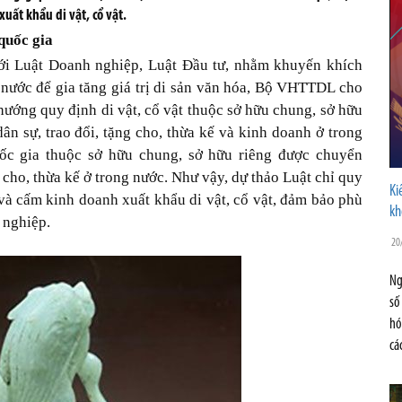
ất khẩu di vật, cổ vật.
quốc gia
ới Luật Doanh nghiệp, Luật Đầu tư, nhằm khuyến khích
g nước để gia tăng giá trị di sản văn hóa, Bộ VHTTDL cho
 hướng quy định di vật, cổ vật thuộc sở hữu chung, sở hữu
 sự, trao đổi, tặng cho, thừa kế và kinh doanh ở trong
uốc gia thuộc sở hữu chung, sở hữu riêng được chuyển
 cho, thừa kế ở trong nước. Như vậy, dự thảo Luật chỉ quy
Ki
à cấm kinh doanh xuất khẩu di vật, cổ vật, đảm bảo phù
kh
 nghiệp.
20
Ng
số
hó
cá