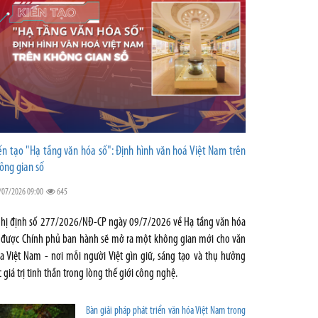
ến tạo "Hạ tầng văn hóa số": Định hình văn hoá Việt Nam trên
ông gian số
/07/2026 09:00
645
hị định số 277/2026/NĐ-CP ngày 09/7/2026 về Hạ tầng văn hóa
 được Chính phủ ban hành sẽ mở ra một không gian mới cho văn
a Việt Nam - nơi mỗi người Việt gìn giữ, sáng tạo và thụ hưởng
c giá trị tinh thần trong lòng thế giới công nghệ.
Bàn giải pháp phát triển văn hóa Việt Nam trong