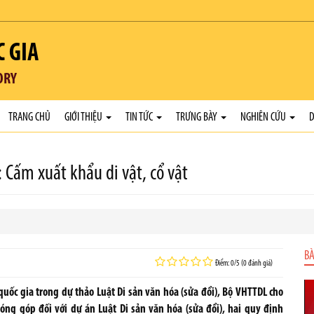
C GIA
ORY
TRANG CHỦ
GIỚI THIỆU
TIN TỨC
TRƯNG BÀY
NGHIÊN CỨU
D
: Cấm xuất khẩu di vật, cổ vật
BÀ
Điểm: 0/5 (0 đánh giá)
uốc gia trong dự thảo Luật Di sản văn hóa (sửa đổi), Bộ VHTTDL cho
đóng góp đối với dự án Luật Di sản văn hóa (sửa đổi), hai quy định