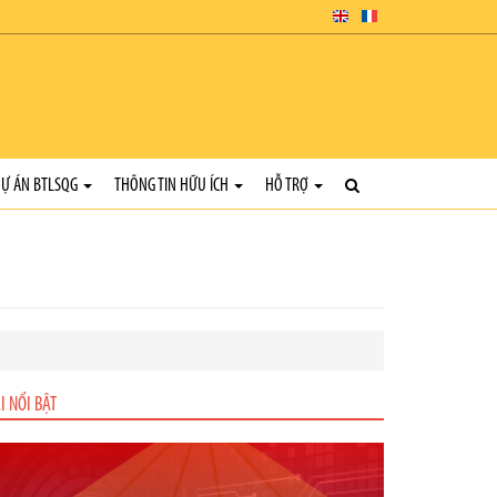
Ự ÁN BTLSQG
THÔNG TIN HỮU ÍCH
HỖ TRỢ
I NỔI BẬT