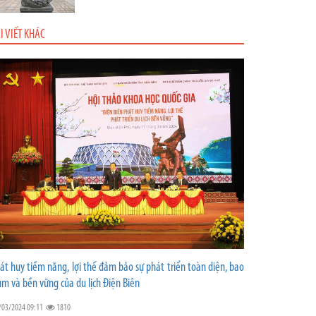
I VIẾT KHÁC
át huy tiềm năng, lợi thế đảm bảo sự phát triển toàn diện, bao
ùm và bền vững của du lịch Điện Biên
/03/2024 09:11
1810