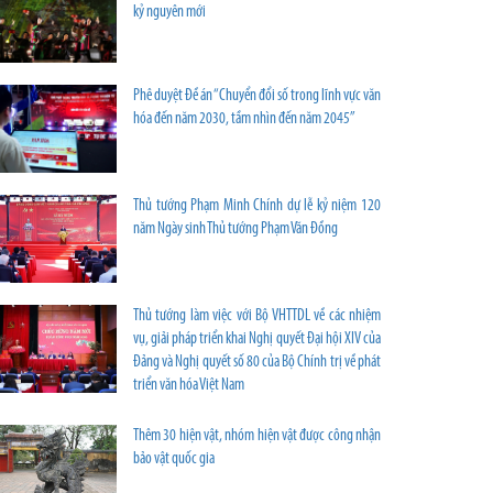
kỷ nguyên mới
Phê duyệt Đề án “Chuyển đổi số trong lĩnh vực văn
hóa đến năm 2030, tầm nhìn đến năm 2045”
Thủ tướng Phạm Minh Chính dự lễ kỷ niệm 120
năm Ngày sinh Thủ tướng Phạm Văn Đồng
Thủ tướng làm việc với Bộ VHTTDL về các nhiệm
vụ, giải pháp triển khai Nghị quyết Đại hội XIV của
Đảng và Nghị quyết số 80 của Bộ Chính trị về phát
triển văn hóa Việt Nam
Thêm 30 hiện vật, nhóm hiện vật được công nhận
bảo vật quốc gia