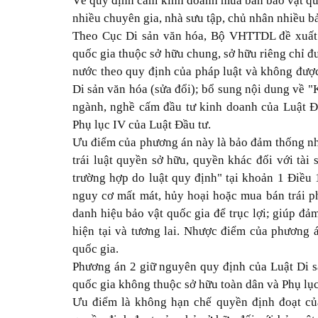
Về quy định cấm kinh doanh mua bán bảo vật q
nhiều chuyên gia, nhà sưu tập, chủ nhân nhiều b
Theo Cục Di sản văn hóa, Bộ VHTTDL đề xuất 
quốc gia thuộc sở hữu chung, sở hữu riêng chỉ đ
nước theo quy định của pháp luật và không được
Di sản văn hóa (sửa đổi); bổ sung nội dung về 
ngành, nghề cấm đầu tư kinh doanh của Luật Đầ
Phụ lục IV của Luật Đầu tư.
Ưu điểm của phương án này là bảo đảm thống nhất
trái luật quyền sở hữu, quyền khác đối với tài
trường hợp do luật quy định" tại khoản 1 Điều
nguy cơ mất mát, hủy hoại hoặc mua bán trái p
danh hiệu bảo vật quốc gia để trục lợi; giúp đả
hiện tại và tương lai. Nhược điểm của phương 
quốc gia.
Phương án 2 giữ nguyên quy định của Luật Di s
quốc gia không thuộc sở hữu toàn dân và Phụ lụ
Ưu điểm là không hạn chế quyền định đoạt củ