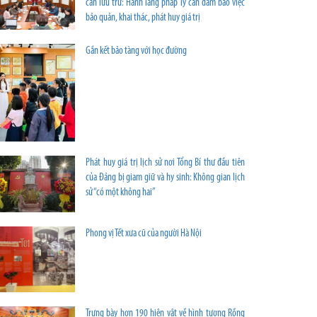
cần lưu trữ: Hành lang pháp lý cần đảm bảo việc
bảo quản, khai thác, phát huy giá trị
Gắn kết bảo tàng với học đường
Phát huy giá trị lịch sử nơi Tổng Bí thư đầu tiên
của Đảng bị giam giữ và hy sinh: Không gian lịch
sử “có một không hai”
Phong vị Tết xưa cũ của người Hà Nội
Trưng bày hơn 190 hiện vật về hình tượng Rồng