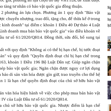
uốc gia, phương án lựa chọn do Bộ VHTTDL đề xuất được
ảo tàng tư nhân có bảo vật quốc gia đồng thuận.
Ng
2 phương án lựa chọn. Phương án 1 quy định "Bảo vật
xu
ược chuyển nhượng, trao đổi, tặng cho, để thừa kế ở trong
họ
 kinh doanh" tại điểm c khoản 1 Điều 40 Dự thảo 4 Luật
lị
"Kinh doanh mua bán bảo vật quốc gia" vào điều khoản về
u tư số 61/2020/QH14. Đồng thời, sửa đổi, bổ sung tại
 với quy định "Không ai có thể bị hạn chế, bị tước đoạt
 sản" và quy định "Quyền định đoạt chỉ bị hạn chế trong
 163, khoản 1 Điều 196 Bộ Luật Dân sự; Giúp ngăn chặn
hép bảo vật quốc gia; Ngăn chặn được nguy cơ lợi dụng
m bảo di sản văn hóa được gìn giữ, trao truyền cho thế hệ
án 1 là hạn chế quyền định đoạt của chủ sở hữu bảo vật
ản văn hóa hiện hành về việc cho phép mua bán bảo vật
c IV của Luật Đầu tư số 61/2020/QH14.
a chủ sở hữu bảo vật quốc gia. Nhược điểm là hạn chế