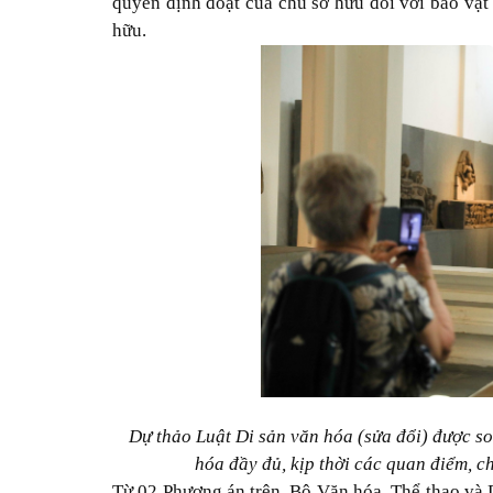
quyền định đoạt của chủ sở hữu đối với bảo vật
hữu.
Dự thảo Luật Di sản văn hóa (sửa đổi) được so
hóa đầy đủ, kịp thời các quan điểm, 
Từ 02 Phương án trên, Bộ Văn hóa, Thể thao và 