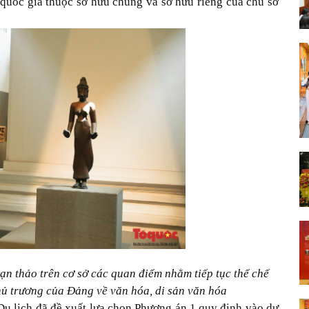
 quốc gia thuộc sở hữu chung và sở hữu riêng của chủ sở
ạn thảo trên cơ sở các quan điểm nhằm tiếp tục thể chế
chủ trương của Đảng về văn hóa, di sản văn hóa
Du lịch đã đề xuất lựa chọn Phương án 1 quy định vào dự