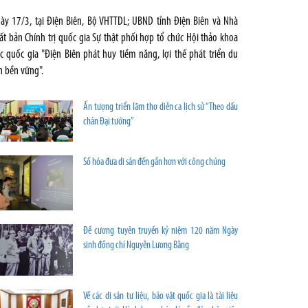
ày 17/3, tại Điện Biên, Bộ VHTTDL; UBND tỉnh Điện Biên và Nhà
ất bản Chính trị quốc gia Sự thật phối hợp tổ chức Hội thảo khoa
c quốc gia "Điện Biên phát huy tiềm năng, lợi thế phát triển du
ch bền vững".
Ấn tượng triển lãm thơ diễn ca lịch sử “Theo dấu
chân Đại tướng”
Số hóa đưa di sản đến gần hơn với công chúng
Đề cương tuyên truyền kỷ niệm 120 năm Ngày
sinh đồng chí Nguyễn Lương Bằng
Về các di sản tư liệu, bảo vật quốc gia là tài liệu