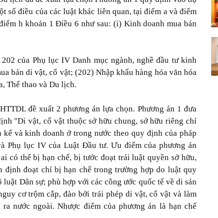
ột số điều của các luật khác liên quan, tại điểm a và điểm
 điểm h khoản 1 Điều 6 như sau: (i) Kinh doanh mua bán
1, 202 của Phụ lục IV Danh mục ngành, nghề đầu tư kinh
ua bán di vật, cổ vật; (202) Nhập khẩu hàng hóa văn hóa
, Thể thao và Du lịch.
 VHTTDL đề xuất 2 phương án lựa chọn. Phương án 1 đưa
ịnh "Di vật, cổ vật thuộc sở hữu chung, sở hữu riêng chỉ
a kế và kinh doanh ở trong nước theo quy định của pháp
 và Phụ lục IV của Luật Đầu tư. Ưu điểm của phương án
có thể bị hạn chế, bị tước đoạt trái luật quyền sở hữu,
 định đoạt chỉ bị hạn chế trong trường hợp do luật quy
 luật Dân sự; phù hợp với các công ước quốc tế về di sản
uy cơ trộm cắp, đào bới trái phép di vật, cổ vật và làm
ộc ra nước ngoài. Nhược điểm của phương án là hạn chế