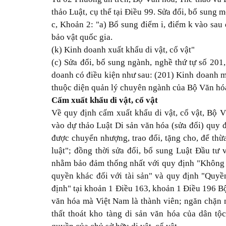
thảo Luật, cụ thể tại Điều 99. Sửa đổi, bổ sung m
c, Khoản 2: "a) Bổ sung điểm i, điểm k vào sau
bảo vật quốc gia.
(k) Kinh doanh xuất khẩu di vật, cổ vật"
(c) Sửa đổi, bổ sung ngành, nghề thứ tự số 20
doanh có điều kiện như sau: (201) Kinh doanh m
thuộc diện quản lý chuyên ngành của Bộ Văn hóa
Cấm xuất khẩu di vật, cổ vật
Về quy định cấm xuất khẩu di vật, cổ vật, Bộ
vào dự thảo Luật Di sản văn hóa (sửa đổi) quy đ
được chuyển nhượng, trao đổi, tặng cho, để thừ
luật"; đồng thời sửa đổi, bổ sung Luật Đầu tư
nhằm bảo đảm thống nhất với quy định "Không ai 
quyền khác đối với tài sản" và quy định "Quyền
định" tại khoản 1 Điều 163, khoản 1 Điều 196 Bộ
văn hóa mà Việt Nam là thành viên; ngăn chặn ng
thất thoát kho tàng di sản văn hóa của dân t