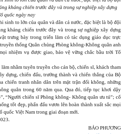
g kháng chiến tr­ước đây và trong sự nghiệp xây dựng
Tổ quốc ngày nay
hi sinh to lớn của quân và dân cả nước, đặc biệt là bộ đội
g kháng chiến tr­ước đây và trong sự nghiệp xây dựng
ật trưng bày trong triển lãm có tác dụng giáo dục trực
uy truyền thống Quân chủng Phòng không-Không quân anh
mọi nhiệm vụ được giao, bảo vệ vững chắc bầu trời Tổ
lãm nhằm tuyên truyền cho cán bộ, chiến sĩ, khách tham
xây dựng, chiến đấu, trưởng thành và chiến thắng của Bộ
 chiến tranh nhân dân trên mặt trận đối không, những
ông quân trong 60 năm qua. Qua đó, tiếp tục khơi dậy
ồ”, “Người chiến sĩ Phòng không- Không quân ưu tú”; cổ
thống tốt đẹp, phấn đấu vươn lên hoàn thành xuất sắc mọi
ổ quốc Việt Nam trong giai đoạn mới.
2023.
BẢO PHƯƠNG