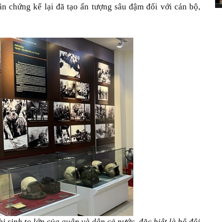
n chứng kể lại đã tạo ấn tượng sâu đậm đối với cán bộ,
hi sinh to lớn của quân và dân cả nước, đặc biệt là bộ đội