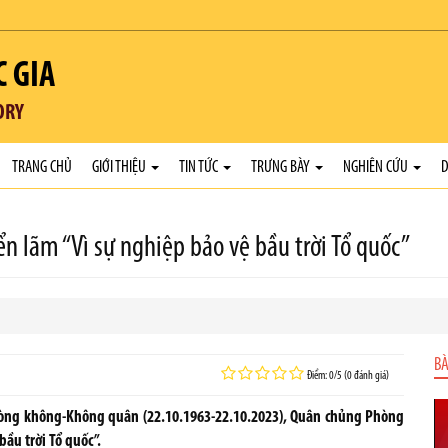
C GIA
ORY
TRANG CHỦ
GIỚI THIỆU
TIN TỨC
TRƯNG BÀY
NGHIÊN CỨU
D
riển lãm “Vì sự nghiệp bảo vệ bầu trời Tổ quốc”
BÀ
Điểm: 0/5 (0 đánh giá)
ng không-Không quân (22.10.1963-22.10.2023), Quân chủng Phòng
ầu trời Tổ quốc”.