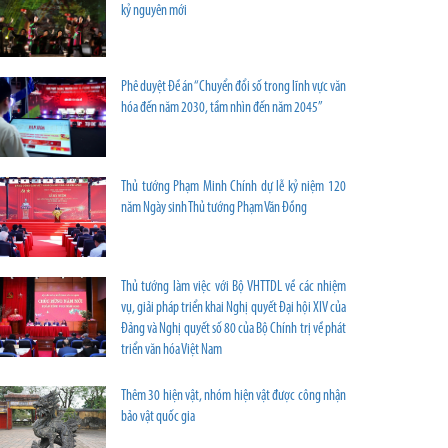
kỷ nguyên mới
Phê duyệt Đề án “Chuyển đổi số trong lĩnh vực văn
hóa đến năm 2030, tầm nhìn đến năm 2045”
Thủ tướng Phạm Minh Chính dự lễ kỷ niệm 120
năm Ngày sinh Thủ tướng Phạm Văn Đồng
Thủ tướng làm việc với Bộ VHTTDL về các nhiệm
vụ, giải pháp triển khai Nghị quyết Đại hội XIV của
Đảng và Nghị quyết số 80 của Bộ Chính trị về phát
triển văn hóa Việt Nam
Thêm 30 hiện vật, nhóm hiện vật được công nhận
bảo vật quốc gia