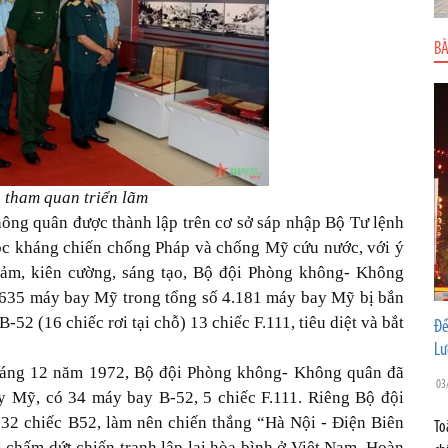
BÀ
 tham quan triển lãm
ng quân được thành lập trên cơ sở sáp nhập Bộ Tư lệnh
c kháng chiến chống Pháp và chống Mỹ cứu nước, với ý
 cảm, kiên cường, sáng tạo, Bộ đội Phòng không- Không
2.635 máy bay Mỹ trong tổng số 4.181 máy bay Mỹ bị bắn
-52 (16 chiếc rơi tại chỗ) 13 chiếc F.111, tiêu diệt và bắt
Đề
Lư
tháng 12 năm 1972, Bộ đội Phòng không- Không quân đã
03
 Mỹ, có 34 máy bay B-52, 5 chiếc F.111. Riêng Bộ đội
32 chiếc B52, làm nên chiến thắng “Hà Nội - Điện Biên
To
 chấm dứt chiến tranh lập lại hòa bình ở Việt Nam. Hoàn