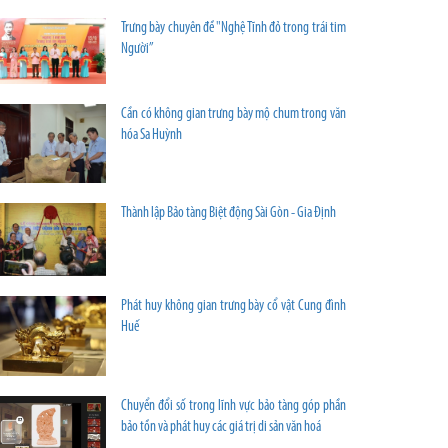
Trưng bày chuyên đề "Nghệ Tĩnh đỏ trong trái tim
Người”
Cần có không gian trưng bày mộ chum trong văn
hóa Sa Huỳnh
Thành lập Bảo tàng Biệt động Sài Gòn - Gia Định
Phát huy không gian trưng bày cổ vật Cung đình
Huế
Chuyển đổi số trong lĩnh vực bảo tàng góp phần
bảo tồn và phát huy các giá trị di sản văn hoá