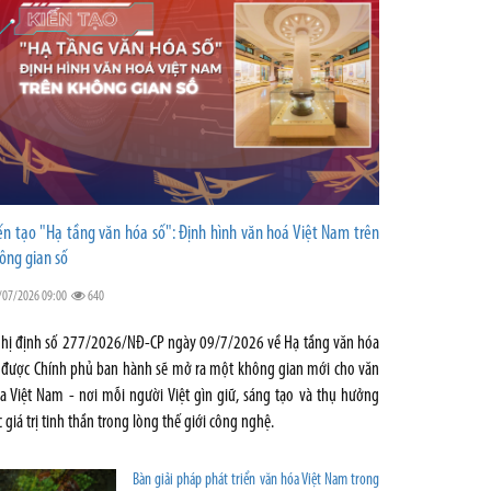
ến tạo "Hạ tầng văn hóa số": Định hình văn hoá Việt Nam trên
ông gian số
/07/2026 09:00
640
hị định số 277/2026/NĐ-CP ngày 09/7/2026 về Hạ tầng văn hóa
 được Chính phủ ban hành sẽ mở ra một không gian mới cho văn
a Việt Nam - nơi mỗi người Việt gìn giữ, sáng tạo và thụ hưởng
c giá trị tinh thần trong lòng thế giới công nghệ.
Bàn giải pháp phát triển văn hóa Việt Nam trong