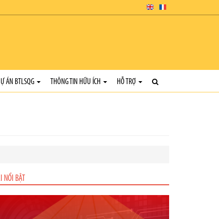
Ự ÁN BTLSQG
THÔNG TIN HỮU ÍCH
HỖ TRỢ
I NỔI BẬT