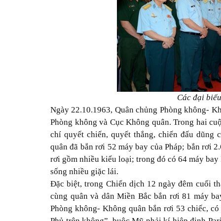
Các đại biểu
Ngày 22.10.1963, Quân chủng Phòng không- Khô
Phòng không và Cục Không quân. Trong hai cuộ
chí quyết chiến, quyết thắng, chiến đấu dũng
quân đã bắn rơi 52 máy bay của Pháp; bắn rơi 
rơi gồm nhiều kiểu loại; trong đó có 64 máy bay B
sống nhiều giặc lái.
Đặc biệt, trong Chiến dịch 12 ngày đêm cuối 
cùng quân và dân Miền Bắc bắn rơi 81 máy bay
Phòng không- Không quân bắn rơi 53 chiếc, có 
Phủ trên không”, buộc Mỹ phải kí hiệp định Pari