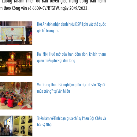
í Lương Khánh Thiện do Ban Tuyên giáo Trung ương ban hành
m theo Công văn số 6609-CV/BTGTW, ngày 20/9/2023.
Hội An đón nhận danh hiệu DSVH phi vật thể quốc
gia Tết Trung thu
Đại Nội Huế mở cửa ban đêm đón khách tham
quan miễn phí Hội đèn lồng
Vui Trung thu, trải nghiệm giáo dục di sản "Ký ức
mùa trăng" tại Văn Miếu
Triển lãm về Tình bạn giữa chí sỹ Phan Bội Châu và
bác sỹ Nhật