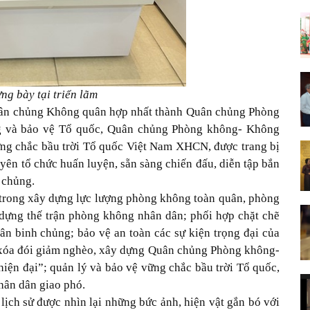
ưng bày tại triển lãm
ân chủng Không quân hợp nhất thành Quân chủng Phòng
g và bảo vệ Tổ quốc, Quân chủng Phòng không- Không
ững chắc bầu trời Tổ quốc Việt Nam XHCN, được trang bị
xuyên tổ chức huấn luyện, sẵn sàng chiến đấu, diễn tập bắn
 chủng.
trong xây dựng lực lượng phòng không toàn quân, phòng
dựng thế trận phòng không nhân dân; phối hợp chặt chẽ
ân binh chủng; bảo vệ an toàn các sự kiện trọng đại của
, xóa đói giảm nghèo, xây dựng Quân chủng Phòng không-
iện đại”; quản lý và bảo vệ vững chắc bầu trời Tổ quốc,
hân dân giao phó.
 lịch sử được nhìn lại những bức ảnh, hiện vật gắn bó với