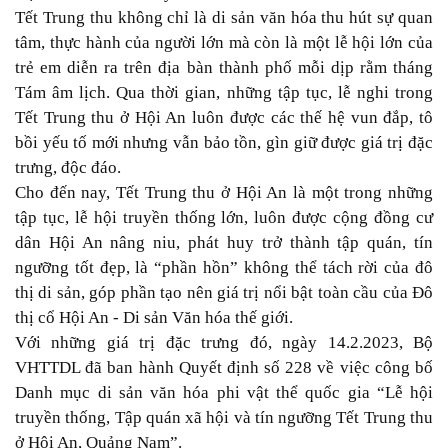
Tết Trung thu không chỉ là di sản văn hóa thu hút sự quan
tâm, thực hành của người lớn mà còn là một lễ hội lớn của
trẻ em diễn ra trên địa bàn thành phố mỗi dịp rằm tháng
Tám âm lịch. Qua thời gian, những tập tục, lễ nghi trong
Tết Trung thu ở Hội An luôn được các thế hệ vun đắp, tô
bồi yếu tố mới nhưng vẫn bảo tồn, gìn giữ được giá trị đặc
trưng, độc đáo.
Cho đến nay, Tết Trung thu ở Hội An là một trong những
tập tục, lễ hội truyền thống lớn, luôn được cộng đồng cư
dân Hội An nâng niu, phát huy trở thành tập quán, tín
ngưỡng tốt đẹp, là “phần hồn” không thể tách rời của đô
thị di sản, góp phần tạo nên giá trị nổi bật toàn cầu của Đô
thị cổ Hội An - Di sản Văn hóa thế giới.
Với những giá trị đặc trưng đó, ngày 14.2.2023, Bộ
VHTTDL đã ban hành Quyết định số 228 về việc công bố
Danh mục di sản văn hóa phi vật thể quốc gia “Lễ hội
truyền thống, Tập quán xã hội và tín ngưỡng Tết Trung thu
ở Hội An, Quảng Nam”.