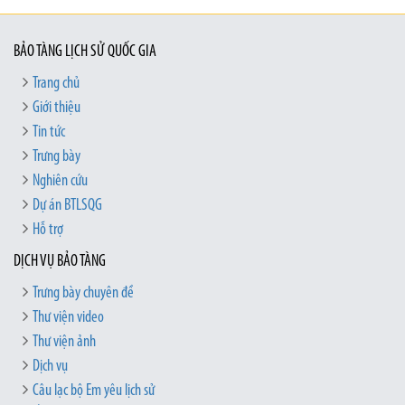
BẢO TÀNG LỊCH SỬ QUỐC GIA
Trang chủ
Giới thiệu
Tin tức
Trưng bày
Nghiên cứu
Dự án BTLSQG
Hỗ trợ
DỊCH VỤ BẢO TÀNG
Trưng bày chuyên đề
Thư viện video
Thư viện ảnh
Dịch vụ
Câu lạc bộ Em yêu lịch sử