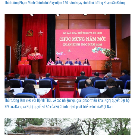
Thủ tướng Phạm Minh Chính dự lễ kỷ niệm 120 năm Ngày sinh Thủ tướng Phạm Văn Đồng
Thủ tướng làm việc với Bộ VHTTDL về các nhiệm vụ, giải pháp triển khai Nghị quyết Đại hội
XIV của Đảng và Nghị quyết số 80 của Bộ Chính trị về phát triển văn hóa Việt Nam