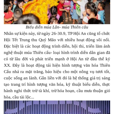
Biểu diễn múa Lân- múa Thiên cẩu
Nhân sự kiện này, từ ngày 26-30.9, TP Hội An cũng tổ chức
Hội Tết Trung thu Quý Mão với nhiều hoạt động sôi nổi.
Đặc biệt là các hoạt động trình diễn, hội thi, triển lãm ảnh
nghệ thuật múa Thiên cẩu- loại hình trình diễn dân gian đã
có từ lâu đời và phát triển mạnh ở Hội An từ đầu thế kỷ
XX. Đây là hoạt động tái hiện hình tượng văn hóa Thiên
Cẩu nhả ra mặt trăng, báo hiệu cho một nông vụ tươi tốt,
cuộc sống an lành. Gắn liền với đó là hệ thống giá trị sáng
tạo trang trí hình tượng văn hóa, kỹ thuật biểu diễn, thực
hành nghi thức trừ tà khí, trừ hỏa hoạn, cầu mưa thuận gió
hòa, cầu tài lộc...