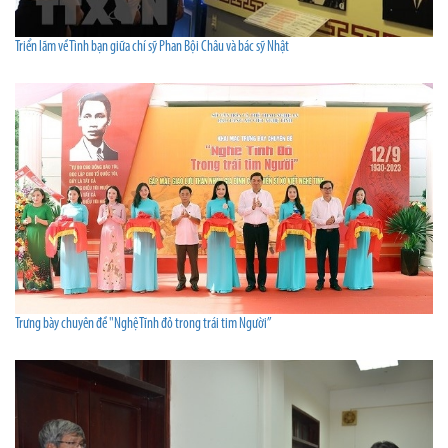
Triển lãm về Tình bạn giữa chí sỹ Phan Bội Châu và bác sỹ Nhật
Trưng bày chuyên đề "Nghệ Tĩnh đỏ trong trái tim Người”