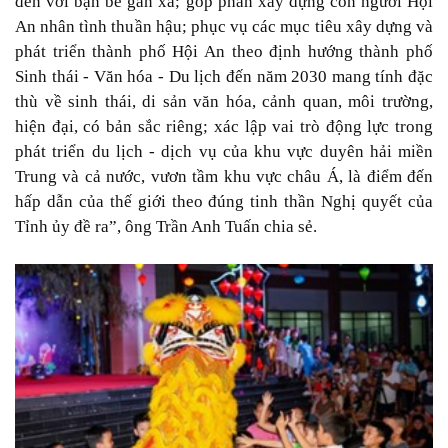
đến với bạn bè gần xa; góp phần xây dựng con người Hội
An nhân tình thuần hậu; phục vụ các mục tiêu xây dựng và
phát triển thành phố Hội An theo định hướng thành phố
Sinh thái - Văn hóa - Du lịch đến năm 2030 mang tính đặc
thù về sinh thái, di sản văn hóa, cảnh quan, môi trường,
hiện đại, có bản sắc riêng; xác lập vai trò động lực trong
phát triển du lịch - dịch vụ của khu vực duyên hải miền
Trung và cả nước, vươn tầm khu vực châu Á, là điểm đến
hấp dẫn của thế giới theo đúng tinh thần Nghị quyết của
Tỉnh ủy đề ra”, ông Trần Anh Tuấn chia sẻ.