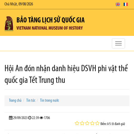
Chủ Nhật, 09/08/2026
BẢO TÀNG LỊCH SỬ QUỐC GIA
VIETNAM NATIONAL MUSEUM OF HISTORY
Toggle
navigatio
Hội An đón nhận danh hiệu DSVH phi vật thể
quốc gia Tết Trung thu
Trang chủ
Tin tức
Tin trong nước
29/09/2023
22:39
1706
Điểm: 0/5 (0 đánh giá)