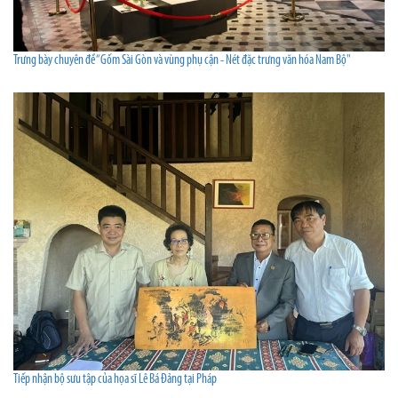
Trưng bày chuyên đề “Gốm Sài Gòn và vùng phụ cận - Nét đặc trưng văn hóa Nam Bộ"
Tiếp nhận bộ sưu tập của họa sĩ Lê Bá Đảng tại Pháp