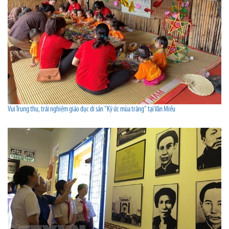
Vui Trung thu, trải nghiệm giáo dục di sản "Ký ức mùa trăng" tại Văn Miếu