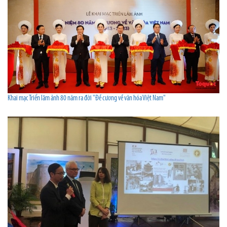
Khai mạc Triển lãm ảnh 80 năm ra đời "Đề cương về văn hóa Việt Nam"