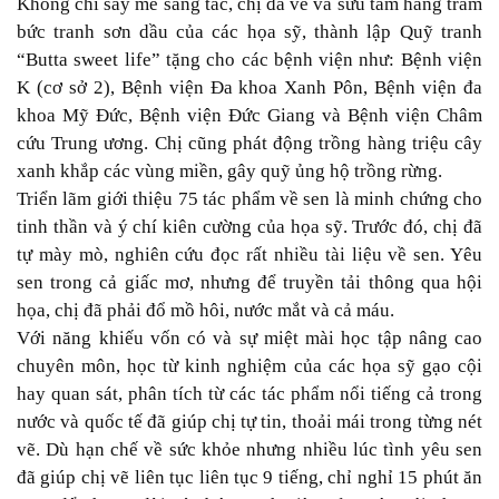
Không chỉ say mê sáng tác, chị đã vẽ và sưu tầm hàng trăm
bức tranh sơn dầu của các họa sỹ, thành lập Quỹ tranh
“Butta sweet life” tặng cho các bệnh viện như: Bệnh viện
K (cơ sở 2), Bệnh viện Đa khoa Xanh Pôn, Bệnh viện đa
khoa Mỹ Đức, Bệnh viện Đức Giang và Bệnh viện Châm
cứu Trung ương. Chị cũng phát động trồng hàng triệu cây
xanh khắp các vùng miền, gây quỹ ủng hộ trồng rừng.
Triển lãm giới thiệu 75 tác phẩm về sen là minh chứng cho
tinh thần và ý chí kiên cường của họa sỹ. Trước đó, chị đã
tự mày mò, nghiên cứu đọc rất nhiều tài liệu về sen. Yêu
sen trong cả giấc mơ, nhưng để truyền tải thông qua hội
họa, chị đã phải đổ mồ hôi, nước mắt và cả máu.
Với năng khiếu vốn có và sự miệt mài học tập nâng cao
chuyên môn, học từ kinh nghiệm của các họa sỹ gạo cội
hay quan sát, phân tích từ các tác phẩm nổi tiếng cả trong
nước và quốc tế đã giúp chị tự tin, thoải mái trong từng nét
vẽ. Dù hạn chế về sức khỏe nhưng nhiều lúc tình yêu sen
đã giúp chị vẽ liên tục liên tục 9 tiếng, chỉ nghỉ 15 phút ăn