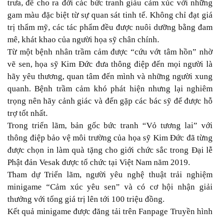
trưa, để cho ra đời các bức tranh giàu cảm xúc với những
gam màu đặc biệt từ sự quan sát tinh tế. Không chỉ đạt giá
trị thẩm mỹ, các tác phẩm đều được nuôi dưỡng bằng đam
mê, khát khao của người họa sỹ chân chính.
Từ một bệnh nhân trầm cảm được “cứu vớt tâm hồn” nhờ
vẽ sen, họa sỹ Kim Đức đưa thông điệp đến mọi người là
hãy yêu thương, quan tâm đến mình và những người xung
quanh. Bệnh trầm cảm khó phát hiện nhưng lại nghiêm
trọng nên hãy cảnh giác và đến gặp các bác sỹ để được hỗ
trợ tốt nhất.
Trong triển lãm, bản gốc bức tranh “Vỏ tương lai” với
thông điệp bảo vệ môi trường của họa sỹ Kim Đức đã từng
được chọn in làm quà tặng cho giới chức sắc trong Đại lễ
Phật đản Vesak được tổ chức tại Việt Nam năm 2019.
Tham dự Triển lãm, người yêu nghệ thuật trải nghiệm
minigame “Cảm xúc yêu sen” và có cơ hội nhận giải
thưởng với tổng giá trị lên tới 100 triệu đồng.
Kết quả minigame được đăng tải trên Fanpage Truyền hình