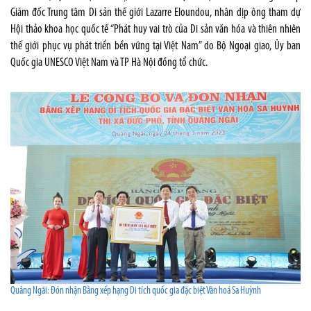
Giám đốc Trung tâm Di sản thế giới Lazarre Eloundou, nhân dịp ông tham dự
Hội thảo khoa học quốc tế “Phát huy vai trò của Di sản văn hóa và thiên nhiên
thế giới phục vụ phát triển bền vững tại Việt Nam” do Bộ Ngoại giao, Ủy ban
Quốc gia UNESCO Việt Nam và TP Hà Nội đồng tổ chức.
Quảng Ngãi: Đón nhận Bằng xếp hạng Di tích quốc gia đặc biệt Văn hoá Sa Huỳnh