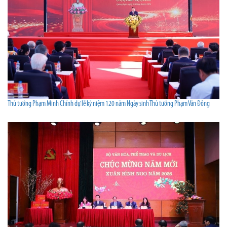
Thủ tướng Phạm Minh Chính dự lễ kỷ niệm 120 năm Ngày sinh Thủ tướng Phạm Văn Đồng