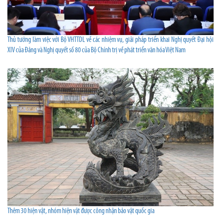
Thủ tướng làm việc với Bộ VHTTDL về các nhiệm vụ, giải pháp triển khai Nghị quyết Đại hội
XIV của Đảng và Nghị quyết số 80 của Bộ Chính trị về phát triển văn hóa Việt Nam
Thêm 30 hiện vật, nhóm hiện vật được công nhận bảo vật quốc gia