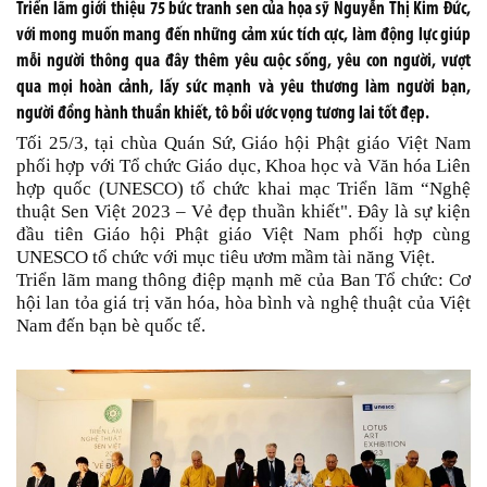
Triển lãm giới thiệu 75 bức tranh sen của họa sỹ Nguyễn Thị Kim Đức,
với mong muốn mang đến những cảm xúc tích cực, làm động lực giúp
mỗi người thông qua đây thêm yêu cuộc sống, yêu con người, vượt
qua mọi hoàn cảnh, lấy sức mạnh và yêu thương làm người bạn,
người đồng hành thuần khiết, tô bồi ước vọng tương lai tốt đẹp.
Tối 25/3, tại chùa Quán Sứ, Giáo hội Phật giáo Việt Nam
phối hợp với Tổ chức Giáo dục, Khoa học và Văn hóa Liên
hợp quốc (UNESCO) tổ chức khai mạc Triển lãm “Nghệ
thuật Sen Việt 2023 – Vẻ đẹp thuần khiết". Đây là sự kiện
đầu tiên Giáo hội Phật giáo Việt Nam phối hợp cùng
UNESCO tổ chức với mục tiêu ươm mầm tài năng Việt.
Triển lãm mang thông điệp mạnh mẽ của Ban Tổ chức: Cơ
hội lan tỏa giá trị văn hóa, hòa bình và nghệ thuật của Việt
Nam đến bạn bè quốc tế.