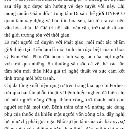
sau tiếp tục được tận hưởng vẻ đẹp tuyệt vời này. Chị
mong muốn Giám đốc Trung tâm Di sản thế giới UNESCO
quan tâm xây dựng và bảo tồn hoa sen, lan tỏa ra các nền
văn hóa khác, là Giá trị nổi bật toàn cầu, trở thành di sản
thế giới trường tồn với thời gian.
Là một người có duyên với Phật giáo, mỗi một tác phẩm
giới thiệu tại Triển lãm là một tình cảm đặc biệt của nữ họa
sỹ Kim Đức. Phải đặt hoàn cảnh sáng tác của một người
vừa trải qua những tổn thương sâu sắc cả về thể xác lẫn
tâm hồn mới thấu hiểu giá trị nghệ thuật và xúc cảm kết
tinh trong mỗi bức tranh.
Chị đã từng xuất hiện rạng rỡ trên trang bìa tạp chí Forbes,
trải qua hai lần phẫu thuật vì bệnh hiểm nghèo đã biến chị
từ một người năng động, thành công, trở thành một con
người sợ hãi mọi thứ. Bệnh trầm cảm và những tác dụng
phụ của thuốc đã khiến một người vốn xông xáo, đầy nghị
lực như chị phải gục ngã. Nhờ sự tận tâm của các bác sỹ, sự
động viên của những người thân thiết, đặc biệt ý chí phải