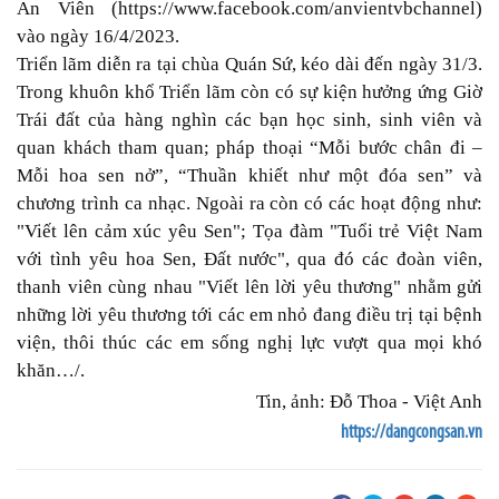
An Viên (https://www.facebook.com/anvientvbchannel)
vào ngày 16/4/2023.
Triển lãm diễn ra tại chùa Quán Sứ, kéo dài đến ngày 31/3.
Trong khuôn khổ Triển lãm còn có sự kiện hưởng ứng Giờ
Trái đất của hàng nghìn các bạn học sinh, sinh viên và
quan khách tham quan; pháp thoại “Mỗi bước chân đi –
Mỗi hoa sen nở”, “Thuần khiết như một đóa sen” và
chương trình ca nhạc. Ngoài ra còn có các hoạt động như:
"Viết lên cảm xúc yêu Sen"; Tọa đàm "Tuổi trẻ Việt Nam
với tình yêu hoa Sen, Đất nước", qua đó các đoàn viên,
thanh viên cùng nhau "Viết lên lời yêu thương" nhằm gửi
những lời yêu thương tới các em nhỏ đang điều trị tại bệnh
viện, thôi thúc các em sống nghị lực vượt qua mọi khó
khăn…/.
Tin, ảnh: Đỗ Thoa - Việt Anh
https://dangcongsan.vn