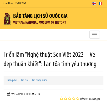
Chủ Nhật, 09/08/2026
BẢO TÀNG LỊCH SỬ QUỐC GIA
VIETNAM NATIONAL MUSEUM OF HISTORY
Toggle
navigatio
Triển lãm “Nghệ thuật Sen Việt 2023 – Vẻ
đẹp thuần khiết": Lan tỏa tình yêu thương
Trang chủ
Tin tức
Tin trong nước
27/03/2023
11:18
2119
Điểm: 0/5 (0 đánh giá)