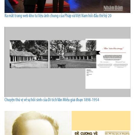
Ra mắt trang web kho tư liệu ảnh chung của Pháp và Việt Nam hồi đầu thế kỷ 20
Chuyện thú vị về sự hồi sinh của Di tích Văn Miếu giai đoạn 1898-1954