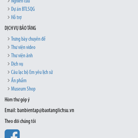
Nghiên cứu
Dự án BTLSQG
Hỗ trợ
DỊCH VỤ BẢO TÀNG
Trưng bày chuyên đề
Thư viện video
Thư viện ảnh
Dịch vụ
Câu lạc bộ Em yêu lịch sử
Ấn phẩm
Museum Shop
Hòm thư góp ý
Email: banbientap@baotanglichsu.vn
Theo dõi chúng tôi