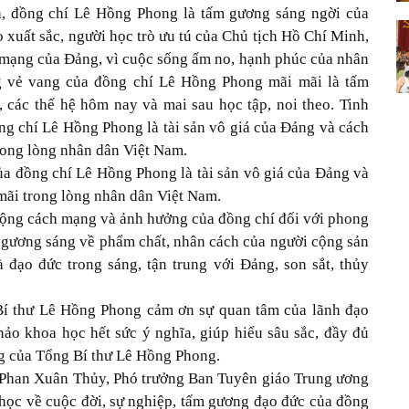
h, đồng chí Lê Hồng Phong là tấm gương sáng ngời của
o xuất sắc, người học trò ưu tú của Chủ tịch Hồ Chí Minh,
h mạng của Đảng, vì cuộc sống ấm no, hạnh phúc của nhân
g vẻ vang của đồng chí Lê Hồng Phong mãi mãi là tấm
 các thế hệ hôm nay và mai sau học tập, noi theo. Tinh
ng chí Lê Hồng Phong là tài sản vô giá của Đảng và cách
trong lòng nhân dân Việt Nam.
ủa đồng chí Lê Hồng Phong là tài sản vô giá của Đảng và
 mãi trong lòng nhân dân Việt Nam.
động cách mạng và ảnh hưởng của đồng chí đối với phong
 gương sáng về phẩm chất, nhân cách của người cộng sản
đạo đức trong sáng, tận trung với Đảng, son sắt, thủy
 Bí thư Lê Hồng Phong cảm ơn sự quan tâm của lãnh đạo
ảo khoa học hết sức ý nghĩa, giúp hiểu sâu sắc, đầy đủ
ng của Tổng Bí thư Lê Hồng Phong.
í Phan Xuân Thủy, Phó trưởng Ban Tuyên giáo Trung ương
 học về cuộc đời, sự nghiệp, tấm gương đạo đức của đồng