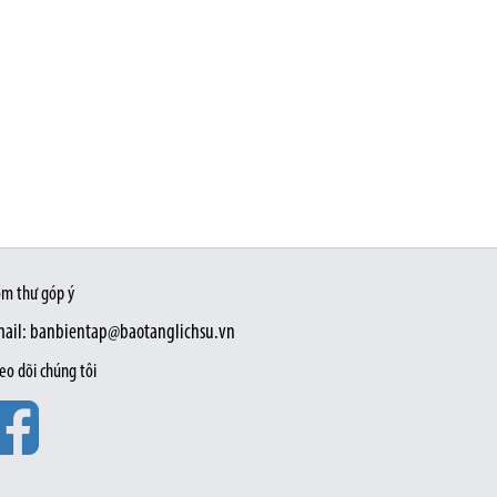
m thư góp ý
ail: banbientap@baotanglichsu.vn
eo dõi chúng tôi