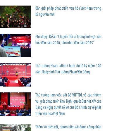
Bàn giải pháp phát triển văn hóa Việt Nam trong
kỷ nguyên mới
Phê duyệt Đề án “Chuyển đổi số trong lĩnh vực văn
hóa đến năm 2030, tầm nhìn đến năm 2045”
Thủ tướng Phạm Minh Chính dự lễ kỷ niệm 120
năm Ngày sinh Thủ tướng Phạm Văn Đồng
Thủ tướng làm việc với Bộ VHTTDL về các nhiệm
vụ, giải pháp triển khai Nghị quyết Đại hội XIV của
Đảng và Nghị quyết số 80 của Bộ Chính trị về phát
triển văn hóa Việt Nam
Thêm 30 hiện vật, nhóm hiện vật được công nhận