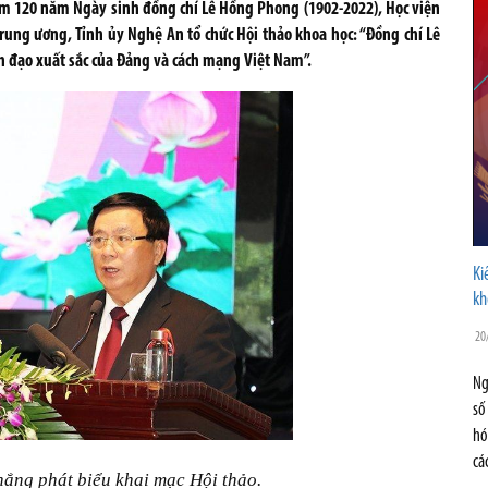
iệm 120 năm Ngày sinh đồng chí Lê Hồng Phong (1902-2022), Học viện
rung ương, Tỉnh ủy Nghệ An tổ chức Hội thảo khoa học: “Đồng chí Lê
h đạo xuất sắc của Đảng và cách mạng Việt Nam”.
Ki
kh
20
Ng
số
hó
cá
ắng phát biểu khai mạc Hội thảo.