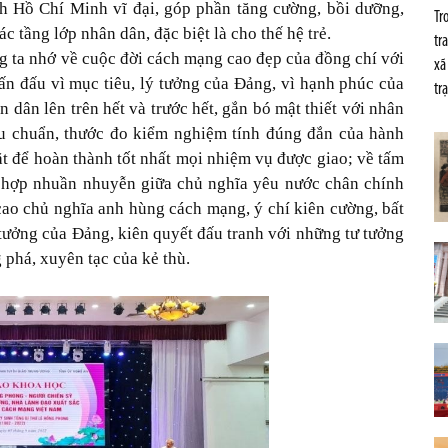
ch Hồ Chí Minh vĩ đại, góp phần tăng cường, bồi dưỡng,
Tr
 tầng lớp nhân dân, đặc biệt là cho thế hệ trẻ.
tr
g ta nhớ về cuộc đời cách mạng cao đẹp của đồng chí với
xã
ấn đấu vì mục tiêu, lý tưởng của Đảng, vì hạnh phúc của
tr
n dân lên trên hết và trước hết, gắn bó mật thiết với nhân
iêu chuẩn, thước đo kiểm nghiệm tính đúng đắn của hành
t để hoàn thành tốt nhất mọi nhiệm vụ được giao; về tấm
t hợp nhuần nhuyễn giữa chủ nghĩa yêu nước chân chính
 cao chủ nghĩa anh hùng cách mạng, ý chí kiên cường, bất
ư tưởng của Đảng, kiên quyết đấu tranh với những tư tưởng
 phá, xuyên tạc của kẻ thù.