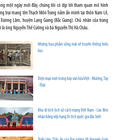
ong một ngày mới đây, chúng tôi có dịp tới tham quan mô hình
ang trại mang tên Thạch Môn Trang nằm ẩn mình tại thôn Nam Lễ,
 Xương Lâm, huyện Lạng Giang (Bắc Giang). Chủ nhân của trang
ại là ông Nguyễn Thế Cường và bà Nguyễn Thị Hà Châu.
Những họa phẩm sống mãi về truyền thống hiếu
học
Diện mạo mới trưng bày văn hóa Việt - Mường, Tày
- Thái
Khu di tích lịch sử cách mạng Việt Nam - Lào đón
nhận bằng xếp hạng Di tích quốc gia đặc biệt
Triển lãm 'Dấu ấn của Đại tướng Võ Nguyên Giáp