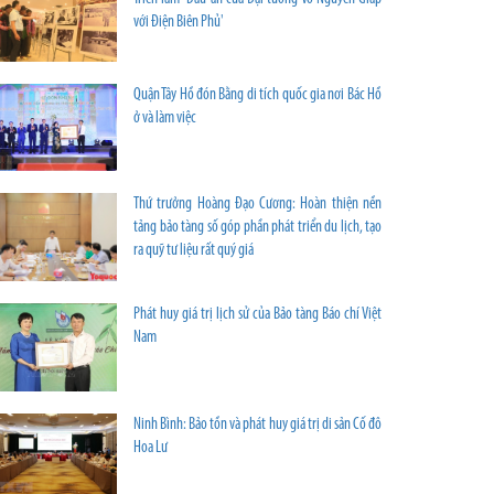
với Điện Biên Phủ'
Quận Tây Hồ đón Bằng di tích quốc gia nơi Bác Hồ
ở và làm việc
Thứ trưởng Hoàng Đạo Cương: Hoàn thiện nền
tảng bảo tàng số góp phần phát triển du lịch, tạo
ra quỹ tư liệu rất quý giá
Phát huy giá trị lịch sử của Bảo tàng Báo chí Việt
Nam
Ninh Bình: Bảo tồn và phát huy giá trị di sản Cố đô
Hoa Lư