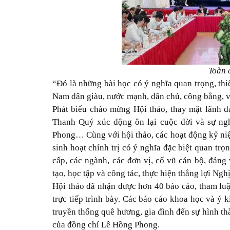
Toàn 
“Đó là những bài học có ý nghĩa quan trọng, thi
Nam dân giàu, nước mạnh, dân chủ, công bằng,
Phát biểu chào mừng Hội thảo, thay mặt lãnh 
Thanh Quý xúc động ôn lại cuộc đời và sự ng
Phong… Cùng với hội thảo, các hoạt động kỷ ni
sinh hoạt chính trị có ý nghĩa đặc biệt quan tr
cấp, các ngành, các đơn vị, cổ vũ cán bộ, đảng 
tạo, học tập và công tác, thực hiện thắng lợi Ngh
Hội thảo đã nhận được hơn 40 báo cáo, tham luậ
trực tiếp trình bày. Các báo cáo khoa học và ý 
truyền thống quê hương, gia đình đến sự hình th
của đồng chí Lê Hồng Phong.