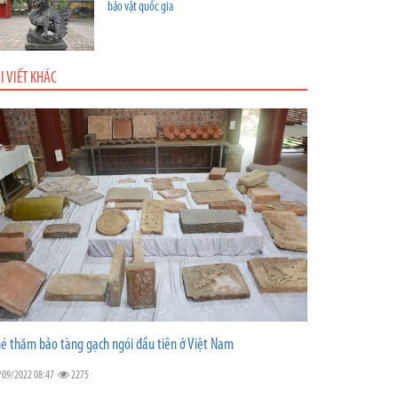
bảo vật quốc gia
I VIẾT KHÁC
é thăm bảo tàng gạch ngói đầu tiên ở Việt Nam
/09/2022 08:47
2275