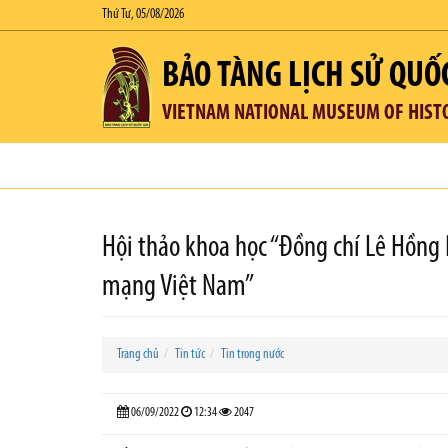
Thứ Tư, 05/08/2026
BẢO TÀNG LỊCH SỬ QUỐ
VIETNAM NATIONAL MUSEUM OF HIST
Hội thảo khoa học “Đồng chí Lê Hồng 
mạng Việt Nam”
Trang chủ
Tin tức
Tin trong nước
06/09/2022
12:34
2047