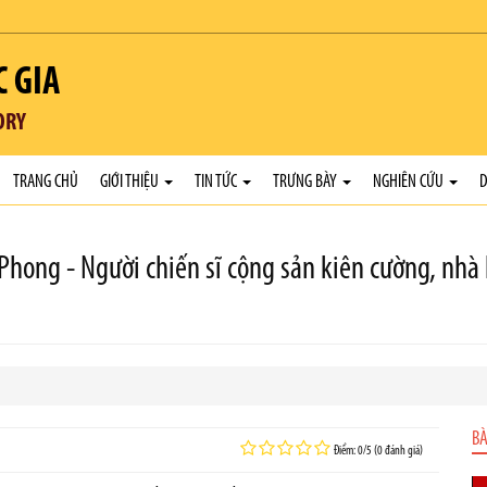
C GIA
ORY
TRANG CHỦ
GIỚI THIỆU
TIN TỨC
TRƯNG BÀY
NGHIÊN CỨU
D
Phong - Người chiến sĩ cộng sản kiên cường, nhà 
BÀ
Điểm: 0/5 (0 đánh giá)