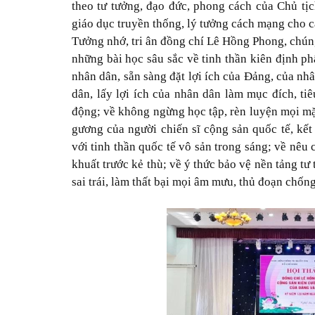
theo tư tưởng, đạo đức, phong cách của Chủ tị
giáo dục truyền thống, lý tưởng cách mạng cho các
Tưởng nhớ, tri ân đồng chí Lê Hồng Phong, chún
những bài học sâu sắc về tinh thần kiên định ph
nhân dân, sẵn sàng đặt lợi ích của Đảng, của nhâ
dân, lấy lợi ích của nhân dân làm mục đích, t
động; về không ngừng học tập, rèn luyện mọi mặ
gương của người chiến sĩ cộng sản quốc tế, kế
với tinh thần quốc tế vô sản trong sáng; về nêu
khuất trước kẻ thù; về ý thức bảo vệ nền tảng t
sai trái, làm thất bại mọi âm mưu, thủ đoạn chống