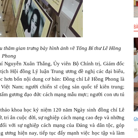
BÀ
 thăm gian trưng bày hình ảnh về Tổng Bí thư Lê Hồng
Phong
chí Nguyễn Xuân Thắng, Ủy viên Bộ Chính trị, Giám đốc
tịch Hội đồng Lý luận Trung ương đề nghị các đại biểu,
sắc hơn bốn nội dung cơ bản: Đồng chí Lê Hồng Phong là
Việt Nam; người chiến sĩ cộng sản quốc tế kiên trung;
, tấm gương đạo đức cách mạng mẫu mực; người con ưu tú
thảo khoa học kỷ niệm 120 năm Ngày sinh đồng chí Lê
, tri ân cuộc đời, sự nghiệp cách mạng cao đẹp và những
Gh
đối với sự nghiệp cách mạng của Đảng và dân tộc, góp
05
ng ương hiện nay, tiếp tục đẩy mạnh việc học tập và làm