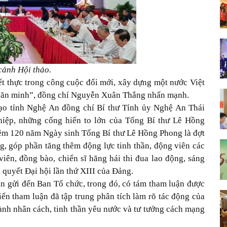
cảnh Hội thảo.
ết thực trong công cuộc đổi mới, xây dựng một nước Việt
 văn minh”, đồng chí Nguyễn Xuân Thắng nhấn mạnh.
đạo tỉnh Nghệ An đồng chí Bí thư Tỉnh ủy Nghệ An Thái
hiệp, những cống hiến to lớn của Tổng Bí thư Lê Hồng
ệm 120 năm Ngày sinh Tổng Bí thư Lê Hồng Phong là đợt
ọng, góp phần tăng thêm động lực tinh thần, động viên các
viên, đồng bào, chiến sĩ hăng hái thi đua lao động, sáng
ị quyết Đại hội lần thứ XIII của Đảng.
n gửi đến Ban Tổ chức, trong đó, có tám tham luận được
kiến tham luận đã tập trung phân tích làm rõ tác động của
ành nhân cách, tinh thần yêu nước và tư tưởng cách mạng