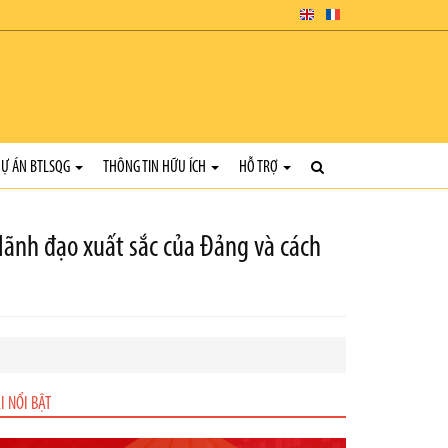
Ự ÁN BTLSQG
THÔNG TIN HỮU ÍCH
HỖ TRỢ
lãnh đạo xuất sắc của Đảng và cách
I NỔI BẬT