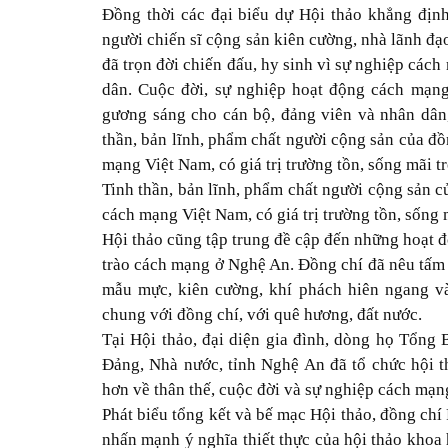
Đồng thời các đại biểu dự Hội thảo khẳng địn
người chiến sĩ cộng sản kiên cường, nhà lãnh đạ
đã trọn đời chiến đấu, hy sinh vì sự nghiệp các
dân. Cuộc đời, sự nghiệp hoạt động cách mạn
gương sáng cho cán bộ, đảng viên và nhân dân,
thần, bản lĩnh, phẩm chất người cộng sản của đồ
mạng Việt Nam, có giá trị trường tồn, sống mãi 
Tinh thần, bản lĩnh, phẩm chất người cộng sản c
cách mạng Việt Nam, có giá trị trường tồn, sống
Hội thảo cũng tập trung đề cập đến những hoạt 
trào cách mạng ở Nghệ An. Đồng chí đã nêu tấm
mẫu mực, kiên cường, khí phách hiên ngang và 
chung với đồng chí, với quê hương, đất nước.
Tại Hội thảo, đại diện gia đình, dòng họ Tổng
Đảng, Nhà nước, tỉnh Nghệ An đã tổ chức hội th
hơn về thân thế, cuộc đời và sự nghiệp cách mạ
Phát biểu tổng kết và bế mạc Hội thảo, đồng ch
nhấn mạnh ý nghĩa thiết thực của hội thảo khoa