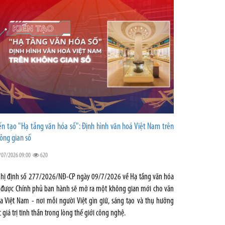
ến tạo "Hạ tầng văn hóa số": Định hình văn hoá Việt Nam trên
ông gian số
/07/2026 09:00
620
hị định số 277/2026/NĐ-CP ngày 09/7/2026 về Hạ tầng văn hóa
 được Chính phủ ban hành sẽ mở ra một không gian mới cho văn
a Việt Nam - nơi mỗi người Việt gìn giữ, sáng tạo và thụ hưởng
c giá trị tinh thần trong lòng thế giới công nghệ.