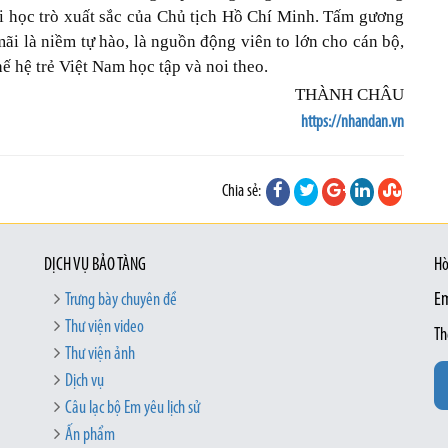
i học trò xuất sắc của Chủ tịch Hồ Chí Minh. Tấm gương
i là niềm tự hào, là nguồn động viên to lớn cho cán bộ,
hế hệ trẻ Việt Nam học tập và noi theo.
THÀNH CHÂU
https://nhandan.vn
Chia sẻ:
DỊCH VỤ BẢO TÀNG
Hò
Trưng bày chuyên đề
Em
Thư viện video
Th
Thư viện ảnh
Dịch vụ
Câu lạc bộ Em yêu lịch sử
Ấn phẩm