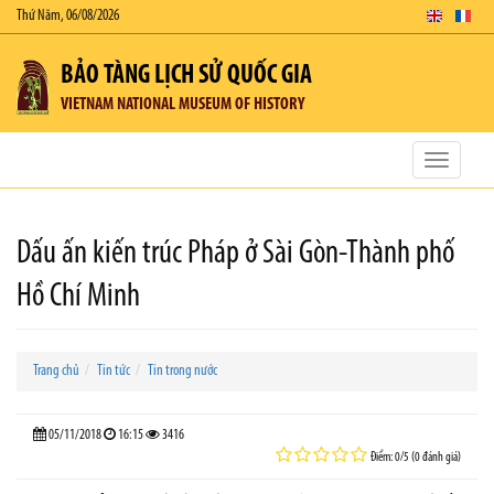
Thứ Năm, 06/08/2026
BẢO TÀNG LỊCH SỬ QUỐC GIA
VIETNAM NATIONAL MUSEUM OF HISTORY
Toggle
navigatio
Dấu ấn kiến trúc Pháp ở Sài Gòn-Thành phố
Hồ Chí Minh
Trang chủ
Tin tức
Tin trong nước
05/11/2018
16:15
3416
Điểm: 0/5 (0 đánh giá)