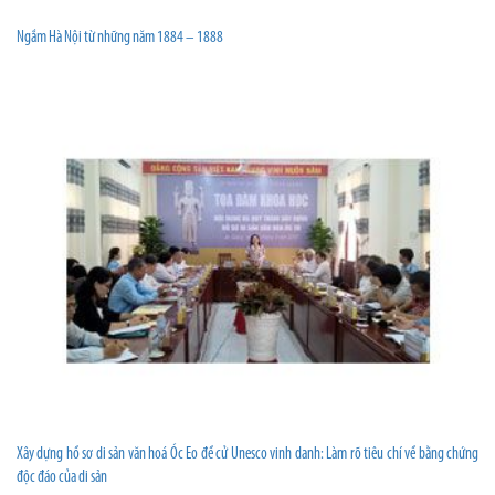
Ngắm Hà Nội từ những năm 1884 – 1888
Xây dựng hồ sơ di sản văn hoá Óc Eo đề cử Unesco vinh danh: Làm rõ tiêu chí về bằng chứng
độc đáo của di sản