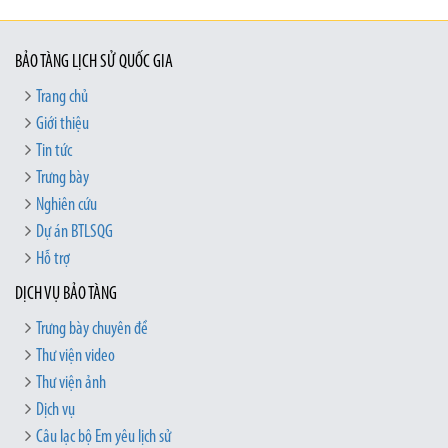
BẢO TÀNG LỊCH SỬ QUỐC GIA
Trang chủ
Giới thiệu
Tin tức
Trưng bày
Nghiên cứu
Dự án BTLSQG
Hỗ trợ
DỊCH VỤ BẢO TÀNG
Trưng bày chuyên đề
Thư viện video
Thư viện ảnh
Dịch vụ
Câu lạc bộ Em yêu lịch sử