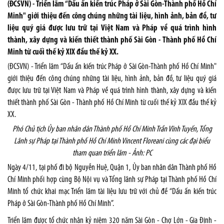
(ĐCSVN) - Triển lãm “Dấu ấn kiến trúc Pháp ở Sài Gòn-Thành phố Hồ Chí
Minh" giới thiệu đến công chúng những tài liệu, hình ảnh, bản đồ, tư
liệu quý giá được lưu trữ tại Việt Nam và Pháp về quá trình hình
thành, xây dựng và kiến thiết thành phố Sài Gòn - Thành phố Hồ Chí
Minh từ cuối thế kỷ XIX đầu thế kỷ XX.
(ĐCSVN) - Triển lãm “Dấu ấn kiến trúc Pháp ở Sài Gòn-Thành phố Hồ Chí Minh"
giới thiệu đến công chúng những tài liệu, hình ảnh, bản đồ, tư liệu quý giá
được lưu trữ tại Việt Nam và Pháp về quá trình hình thành, xây dựng và kiến
thiết thành phố Sài Gòn - Thành phố Hồ Chí Minh từ cuối thế kỷ XIX đầu thế kỷ
XX.
Phó Chủ tịch Ủy ban nhân dân Thành phố Hồ Chí Minh Trần Vĩnh Tuyến, Tổng
Lãnh sự Pháp tại Thành phố Hồ Chí Minh Vincent Floreani cùng các đại biểu
tham quan triển lãm - Ảnh: PC
Ngày 4/11, tại phố đi bộ Nguyễn Huệ, Quận 1, Ủy ban nhân dân Thành phố Hồ
Chí Minh phối hợp cùng Bộ Nội vụ và Tổng lãnh sự Pháp tại Thành phố Hồ Chí
Minh tổ chức khai mạc Triển lãm tài liệu lưu trữ với chủ đề “Dấu ấn kiến trúc
Pháp ở Sài Gòn-Thành phố Hồ Chí Minh”.
Triển lãm được tổ chức nhân kỷ niệm 320 năm Sài Gòn - Chợ Lớn - Gia Định -