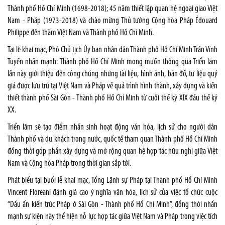
Thành phố Hồ Chí Minh (1698-2018); 45 năm thiết lập quan hệ ngoại giao Việt
Nam - Pháp (1973-2018) và chào mừng Thủ tướng Cộng hòa Pháp Édouard
Philippe đến thăm Việt Nam và Thành phố Hồ Chí Minh.
Tại lễ khai mạc, Phó Chủ tịch Ủy ban nhân dân Thành phố Hồ Chí Minh Trần Vĩnh
Tuyến nhấn mạnh: Thành phố Hồ Chí Minh mong muốn thông qua Triển lãm
lần này giới thiệu đến công chúng những tài liệu, hình ảnh, bản đồ, tư liệu quý
giá được lưu trữ tại Việt Nam và Pháp về quá trình hình thành, xây dựng và kiến
thiết thành phố Sài Gòn - Thành phố Hồ Chí Minh từ cuối thế kỷ XIX đầu thế kỷ
XX.
Triển lãm sẽ tạo điểm nhấn sinh hoạt động văn hóa, lịch sử cho người dân
Thành phố và du khách trong nước, quốc tế tham quan Thành phố Hồ Chí Minh
đồng thời góp phần xây dựng và mở rộng quan hệ hợp tác hữu nghị giữa Việt
Nam và Cộng hòa Pháp trong thời gian sắp tới.
Phát biểu tại buổi lễ khai mạc, Tổng Lãnh sự Pháp tại Thành phố Hồ Chí Minh
Vincent Floreani đánh giá cao ý nghĩa văn hóa, lịch sử của việc tổ chức cuộc
“Dấu ấn kiến trúc Pháp ở Sài Gòn - Thành phố Hồ Chí Minh”, đồng thời nhấn
mạnh sự kiện này thể hiện nỗ lực hợp tác giữa Việt Nam và Pháp trong việc tích