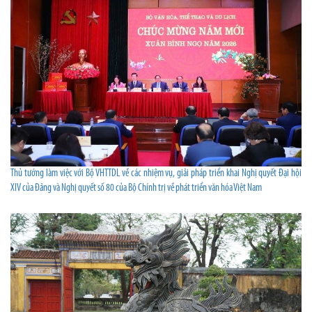
Thủ tướng làm việc với Bộ VHTTDL về các nhiệm vụ, giải pháp triển khai Nghị quyết Đại hội
XIV của Đảng và Nghị quyết số 80 của Bộ Chính trị về phát triển văn hóa Việt Nam