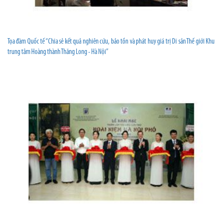
Tọa đàm Quốc tế “Chia sẻ kết quả nghiên cứu, bảo tồn và phát huy giá trị Di sản Thế giới Khu
trung tâm Hoàng thành Thăng Long - Hà Nội”