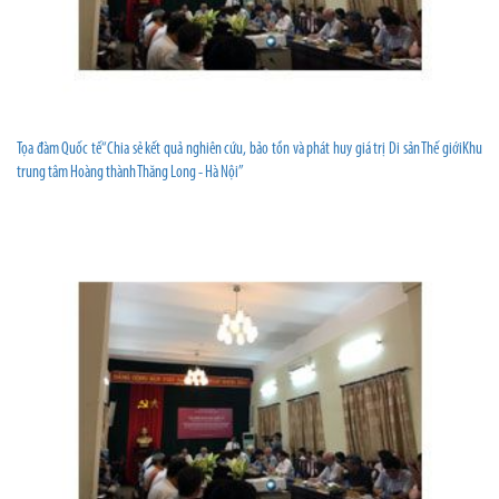
Tọa đàm Quốc tế“Chia sẻ kết quả nghiên cứu, bảo tồn và phát huy giá trị Di sản Thế giớiKhu
trung tâm Hoàng thành Thăng Long - Hà Nội”