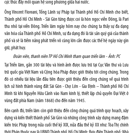
cực thúc đẩy mối quan hệ song phương giữa hai nước.
Ông Vincent Floreani, Tổng Lãnh sự Pháp tại Thành phố Hồ Chí Minh cho biết,
Thành phố Hồ Chí Minh - Sài Gòn từng được coi là hòn ngọc viễn Đông, là Pari
thu nhỏ tại viễn Đông. Triển lãm ngày hôm nay cho chúng ta thấy sự đa dạng
văn hóa của Thành phố Hồ Chí Minh, sự đa dạng đó là tài sản quý giá của thành
phố và sẽ là tiềm năng phát triển vô cùng lớn cần được các thế hệ ngày này gìn
giữ, phát huy.
Đoàn viên, thanh niên TP Hồ Chí Minh tham quan triển lãm - Ảnh: PC
Tại Triển lãm, gần 300 tài liệu và hình ảnh được lưu trữ tại Cục Văn thư và Lưu
trữ quốc gia Việt Nam và Cộng hòa Pháp được giới thiệu tới công chúng. Trong
đó có nhiều tài liệu lần đầu tiên được giới thiệu đến công chúng về quá trình
lịch sử hình thành vùng đất Sài Gòn - Chợ Lớn - Gia Định – Thành phố Hồ Chí
Minh từ khi Nguyễn Hữu Cảnh vào Nam kinh lý, thiết lập chủ quyền Đại Việt ở
vùng đất phía Nam (năm 1868) cho đến năm 1945.
Bên cạnh đó, triển lãm còn giới thiệu đến công chúng quá trình quy hoạch, xây
dựng và kiến thiết thành phố Sài Gòn và những công trình xây dựng mang đậm
kiến trúc Pháp trong nửa cuối thế kỷ XIX, nửa đầu thế kỷ XX như: Tòa Thị chính
thời Pháp thuộc nay là UBND Thành phố Hồ Chí Minh; Bưu điện Thành phố; Nhà