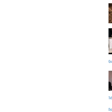
Qu
Tiế
Dự 