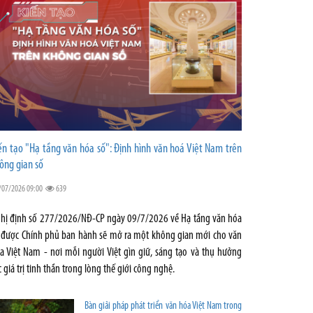
ến tạo "Hạ tầng văn hóa số": Định hình văn hoá Việt Nam trên
ông gian số
/07/2026 09:00
639
hị định số 277/2026/NĐ-CP ngày 09/7/2026 về Hạ tầng văn hóa
 được Chính phủ ban hành sẽ mở ra một không gian mới cho văn
a Việt Nam - nơi mỗi người Việt gìn giữ, sáng tạo và thụ hưởng
c giá trị tinh thần trong lòng thế giới công nghệ.
Bàn giải pháp phát triển văn hóa Việt Nam trong