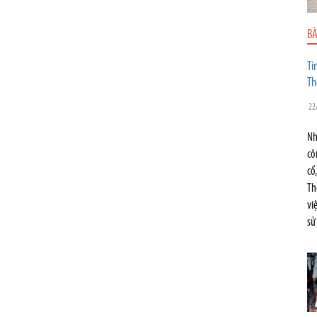
BÀ
Ti
Th
22
Nh
cô
cổ
Th
vi
sử