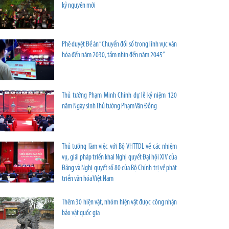
kỷ nguyên mới
Phê duyệt Đề án “Chuyển đổi số trong lĩnh vực văn
hóa đến năm 2030, tầm nhìn đến năm 2045”
Thủ tướng Phạm Minh Chính dự lễ kỷ niệm 120
năm Ngày sinh Thủ tướng Phạm Văn Đồng
Thủ tướng làm việc với Bộ VHTTDL về các nhiệm
vụ, giải pháp triển khai Nghị quyết Đại hội XIV của
Đảng và Nghị quyết số 80 của Bộ Chính trị về phát
triển văn hóa Việt Nam
Thêm 30 hiện vật, nhóm hiện vật được công nhận
bảo vật quốc gia