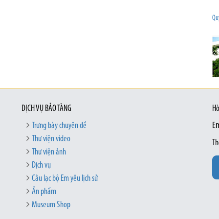
Qu
DỊCH VỤ BẢO TÀNG
Hò
Trưng bày chuyên đề
Em
Thư viện video
Th
Thư viện ảnh
Dịch vụ
Câu lạc bộ Em yêu lịch sử
Ấn phẩm
Museum Shop