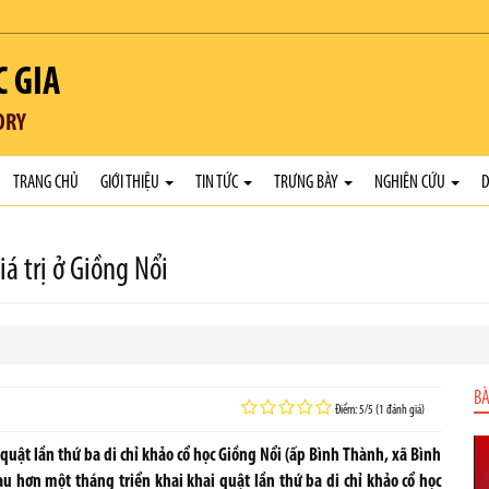
C GIA
ORY
TRANG CHỦ
GIỚI THIỆU
TIN TỨC
TRƯNG BÀY
NGHIÊN CỨU
D
iá trị ở Giồng Nổi
BÀ
Điểm: 5/5 (1 đánh giá)
quật lần thứ ba di chỉ khảo cổ học Giồng Nổi (ấp Bình Thành, xã Bình
sau hơn một tháng triển khai khai quật lần thứ ba di chỉ khảo cổ học