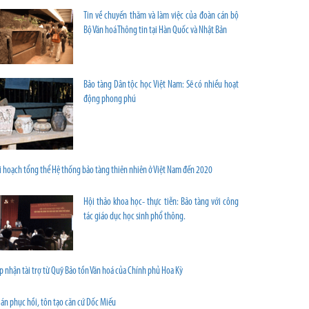
Tin về chuyến thăm và làm việc của đoàn cán bộ
Bộ Văn hoá Thông tin tại Hàn Quốc và Nhật Bản
Bảo tàng Dân tộc học Việt Nam: Sẽ có nhiều hoạt
động phong phú
i hoạch tổng thể Hệ thống bảo tàng thiên nhiên ở Việt Nam đến 2020
Hội thảo khoa học- thực tiễn: Bảo tàng với công
tác giáo dục học sinh phổ thông.
p nhận tài trợ từ Quỹ Bảo tồn Văn hoá của Chính phủ Hoa Kỳ
án phục hồi, tôn tạo căn cứ Dốc Miếu