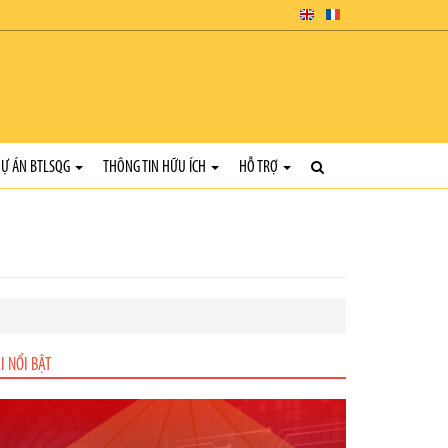
Ự ÁN BTLSQG
THÔNG TIN HỮU ÍCH
HỖ TRỢ
I NỔI BẬT