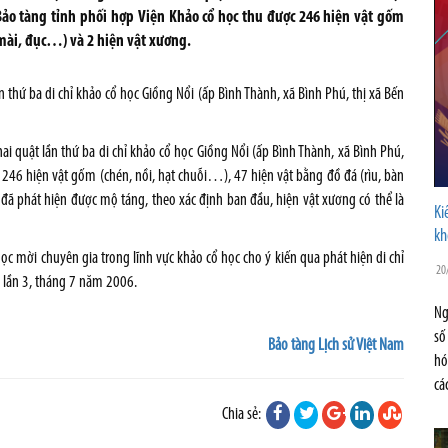
 Bảo tàng tỉnh phối hợp Viện Khảo cổ học thu được 246 hiện vật gốm
 mài, đục…) và 2 hiện vật xương.
n thứ ba di chỉ khảo cổ học Giồng Nổi (ấp Bình Thành, xã Bình Phú, thị xã Bến
hai quật lần thứ ba di chỉ khảo cổ học Giồng Nổi (ấp Bình Thành, xã Bình Phú,
c 246 hiện vật gốm (chén, nồi, hạt chuỗi…), 47 hiện vật bằng đồ đá (rìu, bàn
đã phát hiện được mộ táng, theo xác định ban đầu, hiện vật xương có thể là
Ki
kh
ọc mời chuyên gia trong lĩnh vực khảo cổ học cho ý kiến qua phát hiện di chỉ
20
ổ lần 3, tháng 7 năm 2006.
Ng
số
Bảo tàng Lịch sử Việt Nam
hó
cá
Chia sẻ: