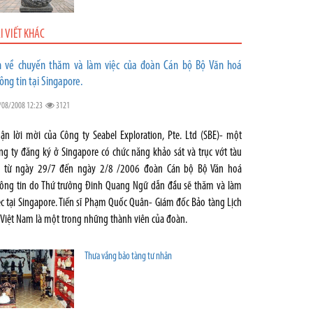
I VIẾT KHÁC
n về chuyến thăm và làm việc của đoàn Cán bộ Bộ Văn hoá
ông tin tại Singapore.
/08/2008 12:23
3121
ận lời mời của Công ty Seabel Exploration, Pte. Ltd (SBE)- một
ng ty đăng ký ở Singapore có chức năng khảo sát và trục vớt tàu
, từ ngày 29/7 đến ngày 2/8 /2006 đoàn Cán bộ Bộ Văn hoá
ông tin do Thứ trưởng Đinh Quang Ngữ dẫn đầu sẽ thăm và làm
ệc tại Singapore. Tiến sĩ Phạm Quốc Quân- Giám đốc Bảo tàng Lịch
 Việt Nam là một trong những thành viên của đoàn.
Thưa vắng bảo tàng tư nhân