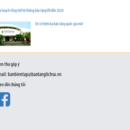
y hoạch tổng thể hệ thống bảo tàng VN đến 2020
Sẽ có thêm ba bảo tàng quốc gia mới
m thư góp ý
ail: banbientap@baotanglichsu.vn
eo dõi chúng tôi