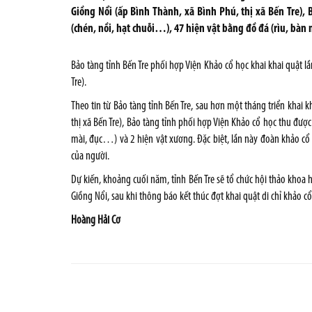
Giồng Nổi (ấp Bình Thành, xã Bình Phú, thị xã Bến Tre),
(chén, nồi, hạt chuỗi…), 47 hiện vật bằng đồ đá (rìu, bàn
Bảo tàng tỉnh Bến Tre phối hợp Viện Khảo cổ học khai khai quật lầ
Tre).
Theo tin từ Bảo tàng tỉnh Bến Tre, sau hơn một tháng triển khai k
thị xã Bến Tre), Bảo tàng tỉnh phối hợp Viện Khảo cổ học thu đượ
mài, đục…) và 2 hiện vật xương. Đặc biệt, lần này đoàn khảo cổ 
của người.
Dự kiến, khoảng cuối năm, tỉnh Bến Tre sẽ tổ chức hội thảo khoa h
Giồng Nổi, sau khi thông báo kết thúc đợt khai quật di chỉ khảo c
Hoàng Hải Cơ