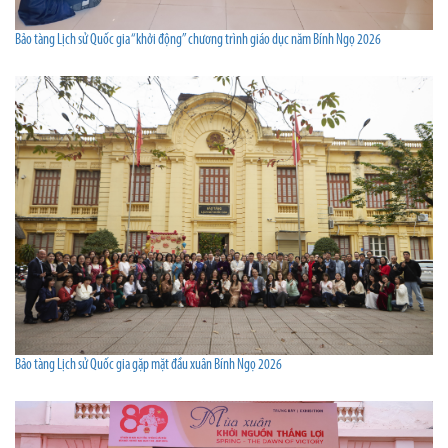
Bảo tàng Lịch sử Quốc gia “khởi động” chương trình giáo dục năm Bính Ngọ 2026
Bảo tàng Lịch sử Quốc gia gặp mặt đầu xuân Bính Ngọ 2026