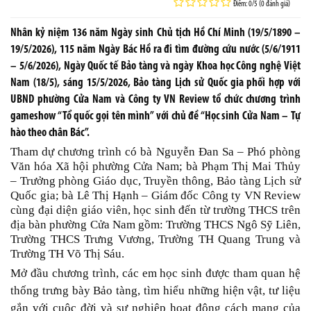
Điểm: 0/5 (0 đánh giá)
Nhân kỷ niệm 136 năm Ngày sinh Chủ tịch Hồ Chí Minh (19/5/1890 –
19/5/2026), 115 năm Ngày Bác Hồ ra đi tìm đường cứu nước (5/6/1911
– 5/6/2026), Ngày Quốc tế Bảo tàng và ngày Khoa học Công nghệ Việt
Nam (18/5), sáng 15/5/2026, Bảo tàng Lịch sử Quốc gia phối hợp với
UBND phường Cửa Nam và Công ty VN Review tổ chức chương trình
gameshow “Tổ quốc gọi tên mình” với chủ đề “Học sinh Cửa Nam – Tự
hào theo chân Bác”.
Tham dự chương trình có bà Nguyễn Đan Sa – Phó phòng
Văn hóa Xã hội phường Cửa Nam; bà Phạm Thị Mai Thủy
– Trưởng phòng Giáo dục, Truyền thông, Bảo tàng Lịch sử
Quốc gia; bà Lê Thị Hạnh – Giám đốc Công ty VN Review
cùng đại diện giáo viên, học sinh đến từ trường THCS trên
địa bàn phường Cửa Nam gồm: Trường THCS Ngô Sỹ Liên,
Trường THCS Trưng Vương, Trường TH Quang Trung và
Trường TH Võ Thị Sáu.
Mở đầu chương trình, các em học sinh được tham quan hệ
thống trưng bày Bảo tàng, tìm hiểu những hiện vật, tư liệu
gắn với cuộc đời và sự nghiệp hoạt động cách mạng của