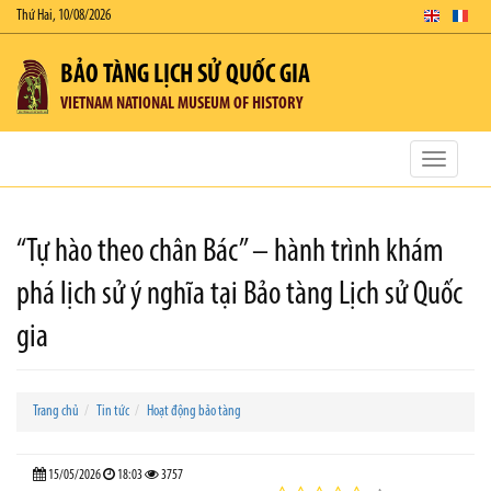
Thứ Hai, 10/08/2026
BẢO TÀNG LỊCH SỬ QUỐC GIA
VIETNAM NATIONAL MUSEUM OF HISTORY
Toggle
navigatio
“Tự hào theo chân Bác” – hành trình khám
phá lịch sử ý nghĩa tại Bảo tàng Lịch sử Quốc
gia
Trang chủ
Tin tức
Hoạt động bảo tàng
15/05/2026
18:03
3757