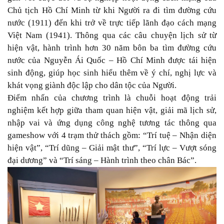
Chủ tịch Hồ Chí Minh từ khi Người ra đi tìm đường cứu
nước (1911) đến khi trở về trực tiếp lãnh đạo cách mạng
Việt Nam (1941). Thông qua các câu chuyện lịch sử từ
hiện vật, hành trình hơn 30 năm bôn ba tìm đường cứu
nước của Nguyễn Ái Quốc – Hồ Chí Minh được tái hiện
sinh động, giúp học sinh hiểu thêm về ý chí, nghị lực và
khát vọng giành độc lập cho dân tộc của Người.
Điểm nhấn của chương trình là chuỗi hoạt động trải
nghiệm kết hợp giữa tham quan hiện vật, giải mã lịch sử,
nhập vai và ứng dụng công nghệ tương tác thông qua
gameshow với 4 trạm thử thách gồm: “Trí tuệ – Nhận diện
hiện vật”, “Trí dũng – Giải mật thư”, “Trí lực – Vượt sóng
đại dương” và “Trí sáng – Hành trình theo chân Bác”.