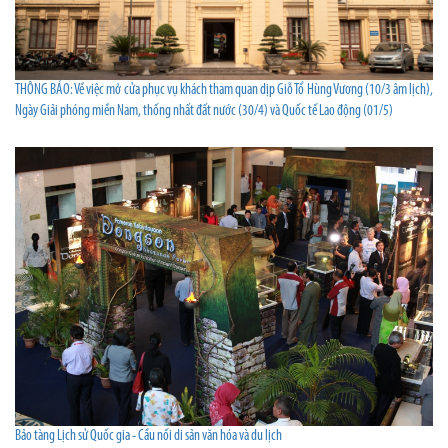
THÔNG BÁO: Về việc mở cửa phục vụ khách tham quan dịp Giỗ Tổ Hùng Vương (10/3 âm lịch),
Ngày Giải phóng miền Nam, thống nhất đất nước (30/4) và Quốc tế Lao động (01/5)
Bảo tàng Lịch sử Quốc gia - Cầu nối di sản văn hóa và du lịch