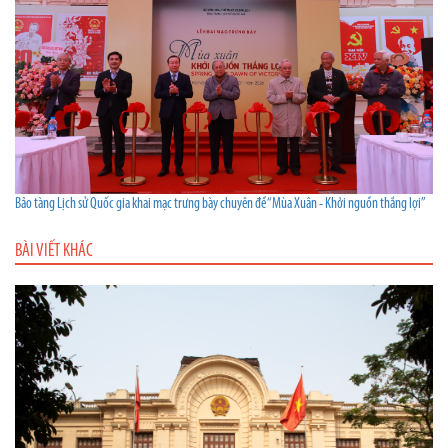
Bảo tàng Lịch sử Quốc gia khai mạc trưng bày chuyên đề “Mùa Xuân - Khởi nguồn thắng lợi”
BÀI VIẾT KHÁC