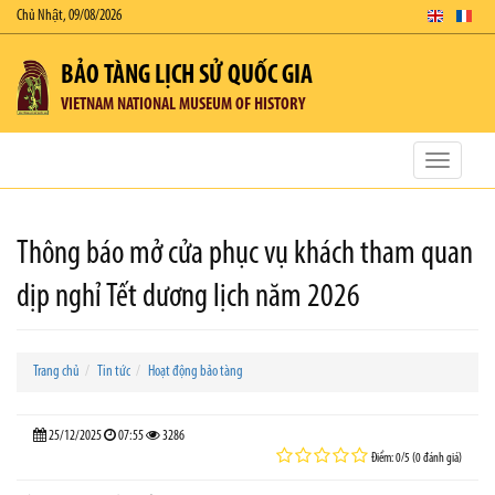
Chủ Nhật, 09/08/2026
BẢO TÀNG LỊCH SỬ QUỐC GIA
VIETNAM NATIONAL MUSEUM OF HISTORY
Toggle
navigatio
Thông báo mở cửa phục vụ khách tham quan
dịp nghỉ Tết dương lịch năm 2026
Trang chủ
Tin tức
Hoạt động bảo tàng
25/12/2025
07:55
3286
Điểm: 0/5 (0 đánh giá)