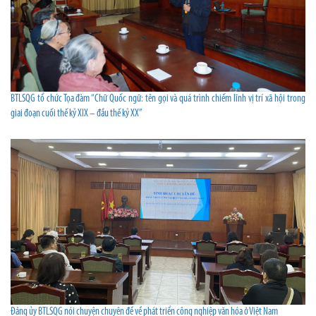
BTLSQG tổ chức Tọa đàm “Chữ Quốc ngữ: tên gọi và quá trình chiếm lĩnh vị trí xã hội trong
giai đoạn cuối thế kỷ XIX – đầu thế kỷ XX”
Đảng ủy BTLSQG nói chuyện chuyên đề về phát triển công nghiệp văn hóa ở Việt Nam