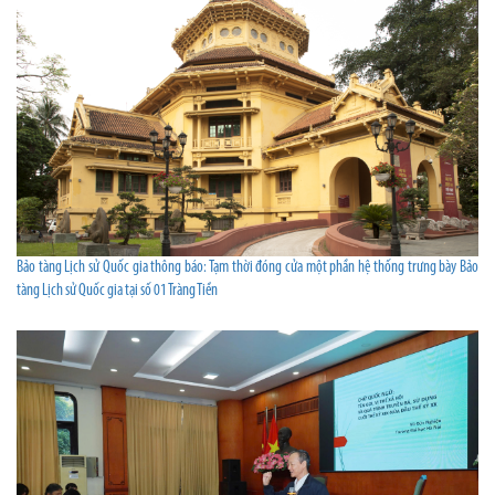
Bảo tàng Lịch sử Quốc gia thông báo: Tạm thời đóng cửa một phần hệ thống trưng bày Bảo
tàng Lịch sử Quốc gia tại số 01 Tràng Tiền