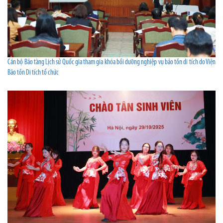
Cán bộ Bảo tàng Lịch sử Quốc gia tham gia khóa bồi dưỡng nghiệp vụ bảo tồn di tích do Viện
Bảo tồn Di tích tổ chức