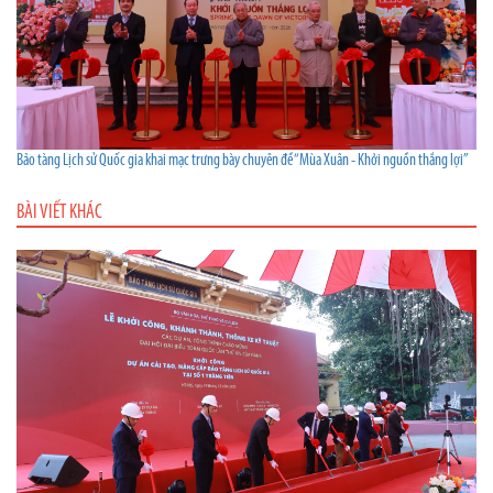
Bảo tàng Lịch sử Quốc gia khai mạc trưng bày chuyên đề “Mùa Xuân - Khởi nguồn thắng lợi”
BÀI VIẾT KHÁC