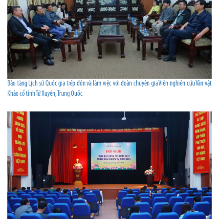
Bảo tàng Lịch sử Quốc gia tiếp đón và làm việc với đoàn chuyên gia Viện nghiên cứu Văn vật
Khảo cổ tỉnh Tứ Xuyên, Trung Quốc