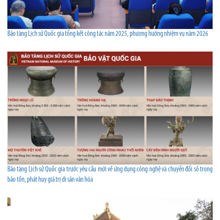
Bảo tàng Lịch sử Quốc gia tổng kết công tác năm 2025, phương hướng nhiệm vụ năm 2026
Bảo tàng Lịch sử Quốc gia trước yêu cầu mới về ứng dụng công nghệ và chuyển đổi số trong
bảo tồn, phát huy giá trị di sản văn hóa