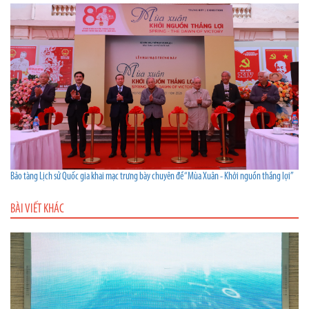
Bảo tàng Lịch sử Quốc gia khai mạc trưng bày chuyên đề “Mùa Xuân - Khởi nguồn thắng lợi”
BÀI VIẾT KHÁC