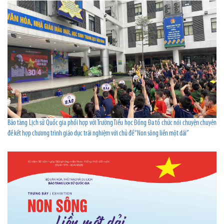
Bảo tàng Lịch sử Quốc gia phối hợp với Trường Tiểu học Đống Đa tổ chức nói chuyện chuyên
đề kết hợp chương trình giáo dục trải nghiệm với chủ đề “Non sông liền một dải”