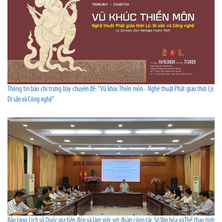
Thông tin báo chí trưng bày chuyên đề: “Vũ khúc Thiền môn - Nghệ thuật Phật giáo thời Lý:
Di sản và Công nghệ”
Bảo tàng Lịch sử Quốc gia tiếp đón và làm việc với đoàn công tác Sở Văn hóa và Thể thao tỉnh