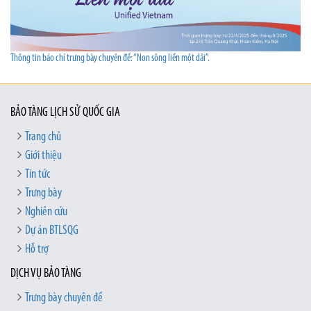
Thông tin báo chí trưng bày chuyên đề: “Non sông liền một dải”.
BẢO TÀNG LỊCH SỬ QUỐC GIA
Trang chủ
Giới thiệu
Tin tức
Trưng bày
Nghiên cứu
Dự án BTLSQG
Hỗ trợ
DỊCH VỤ BẢO TÀNG
Trưng bày chuyên đề