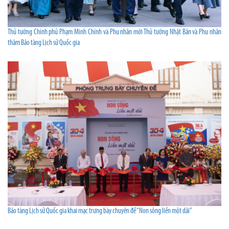
Thủ tướng Chính phủ Phạm Minh Chính và Phu nhân mời Thủ tướng Nhật Bản và Phu nhân
thăm Bảo tàng Lịch sử Quốc gia
Bảo tàng Lịch sử Quốc gia khai mạc trưng bày chuyên đề “Non sông liền một dải”