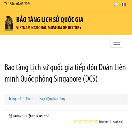
Thứ Sáu, 07/08/2026
BẢO TÀNG LỊCH SỬ QUỐC GIA
VIETNAM NATIONAL MUSEUM OF HISTORY
Toggle
navigatio
Bảo tàng Lịch sử quốc gia tiếp đón Đoàn Liên
minh Quốc phòng Singapore (DCS)
Trang chủ
Tin tức
Hoạt động bảo tàng
04/06/2025
09:14
2355
Điểm: 0/5 (0 đánh giá)