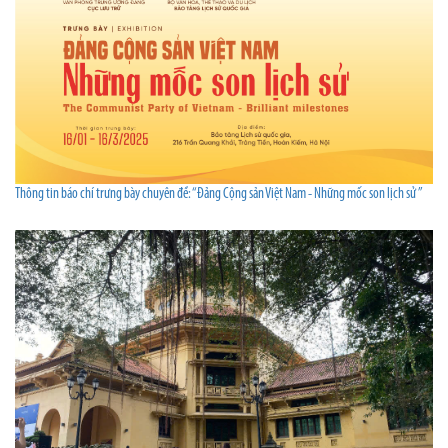
Thông tin báo chí trưng bày chuyên đề: “Đảng Cộng sản Việt Nam - Những mốc son lịch sử ”