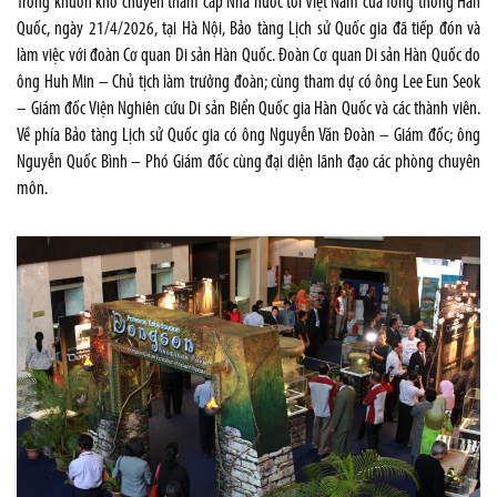
Trong khuôn khổ chuyến thăm cấp Nhà nước tới Việt Nam của Tổng thống Hàn
Quốc, ngày 21/4/2026, tại Hà Nội, Bảo tàng Lịch sử Quốc gia đã tiếp đón và
làm việc với đoàn Cơ quan Di sản Hàn Quốc. Đoàn Cơ quan Di sản Hàn Quốc do
ông Huh Min – Chủ tịch làm trưởng đoàn; cùng tham dự có ông Lee Eun Seok
– Giám đốc Viện Nghiên cứu Di sản Biển Quốc gia Hàn Quốc và các thành viên.
Về phía Bảo tàng Lịch sử Quốc gia có ông Nguyễn Văn Đoàn – Giám đốc; ông
Nguyễn Quốc Bình – Phó Giám đốc cùng đại diện lãnh đạo các phòng chuyên
môn.