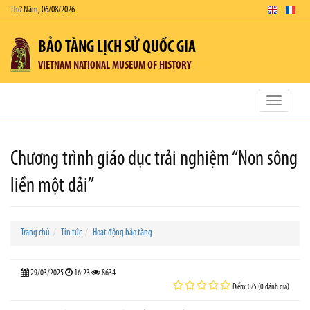
Thứ Năm, 06/08/2026
BẢO TÀNG LỊCH SỬ QUỐC GIA
VIETNAM NATIONAL MUSEUM OF HISTORY
Toggle
navigatio
Chương trình giáo dục trải nghiệm “Non sông
liền một dải”
Trang chủ
Tin tức
Hoạt động bảo tàng
29/03/2025
16:23
8634
Điểm: 0/5 (0 đánh giá)