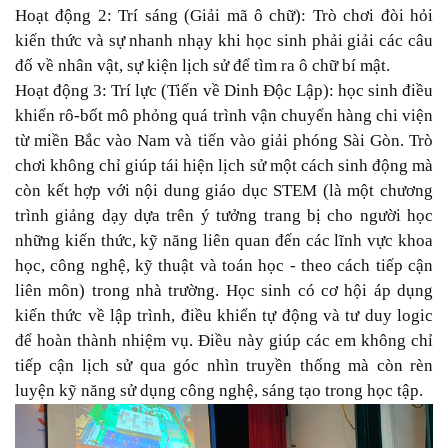
Hoạt động 2: Trí sáng (Giải mã ô chữ): Trò chơi đòi hỏi
kiến thức và sự nhanh nhạy khi học sinh phải giải các câu
đố về nhân vật, sự kiện lịch sử để tìm ra ô chữ bí mật.
Hoạt động 3: Trí lực (Tiến về Dinh Độc Lập): học sinh điều
khiển rô-bốt mô phỏng quá trình vận chuyển hàng chi viện
từ miền Bắc vào Nam và tiến vào giải phóng Sài Gòn. Trò
chơi không chỉ giúp tái hiện lịch sử một cách sinh động mà
còn kết hợp với nội dung giáo dục STEM (là một chương
trình giảng dạy dựa trên ý tưởng trang bị cho người học
những kiến thức, kỹ năng liên quan đến các lĩnh vực khoa
học, công nghệ, kỹ thuật và toán học - theo cách tiếp cận
liên môn) trong nhà trường. Học sinh có cơ hội áp dụng
kiến thức về lập trình, điều khiển tự động và tư duy logic
để hoàn thành nhiệm vụ. Điều này giúp các em không chỉ
tiếp cận lịch sử qua góc nhìn truyền thống mà còn rèn
luyện kỹ năng sử dụng công nghệ, sáng tạo trong học tập.