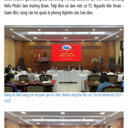
Hiểu Phấn) làm trưởng đoàn. Tiếp đón và làm việc có TS. Nguyễn Văn Đoàn -
Giám đốc; cùng cán bộ quản lý phòng Nghiên cứu Sưu tầm.
Đảng Bộ Bảo tàng Lịch sử quốc gia tổ chức thành công Đại hội các Chi bộ nhiệm kỳ 2025 -
2027