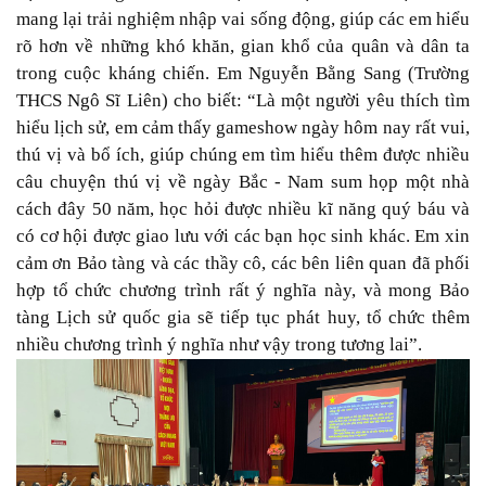
mang lại trải nghiệm nhập vai sống động, giúp các em hiểu
rõ hơn về những khó khăn, gian khổ của quân và dân ta
trong cuộc kháng chiến. Em Nguyễn Bằng Sang (Trường
THCS Ngô Sĩ Liên) cho biết: “
Là một người yêu thích tìm
hiểu lịch sử, em cảm thấy gameshow ngày hôm nay rất vui,
thú vị và bổ ích, giúp chúng em tìm hiểu thêm được nhiều
câu chuyện thú vị về ngày Bắc - Nam sum họp một nhà
cách đây 50 năm, học hỏi được nhiều kĩ năng quý báu và
có cơ hội được giao lưu với các bạn học sinh khác. Em xin
cảm ơn Bảo tàng và các thầy cô, các bên liên quan đã phối
hợp tổ chức chương trình rất ý nghĩa này, và mong Bảo
tàng Lịch sử quốc gia sẽ tiếp tục phát huy, tổ chức thêm
nhiều chương trình ý nghĩa như vậy trong tương lai
”.