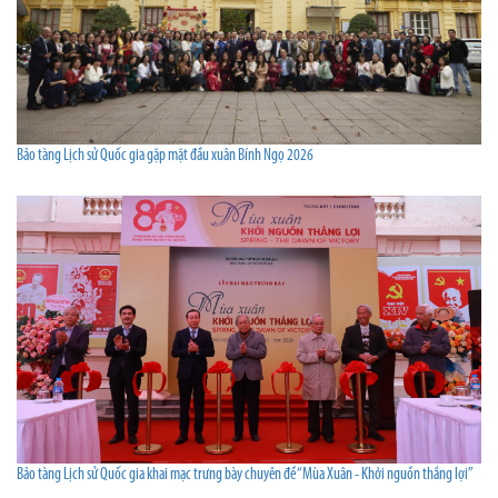
Bảo tàng Lịch sử Quốc gia gặp mặt đầu xuân Bính Ngọ 2026
Bảo tàng Lịch sử Quốc gia khai mạc trưng bày chuyên đề “Mùa Xuân - Khởi nguồn thắng lợi”