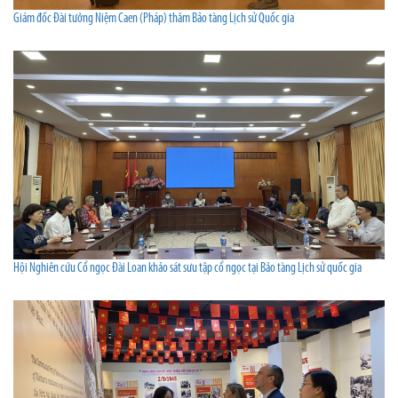
Giám đốc Đài tưởng Niệm Caen (Pháp) thăm Bảo tàng Lịch sử Quốc gia
Hội Nghiên cứu Cổ ngọc Đài Loan khảo sát sưu tập cổ ngọc tại Bảo tàng Lịch sử quốc gia