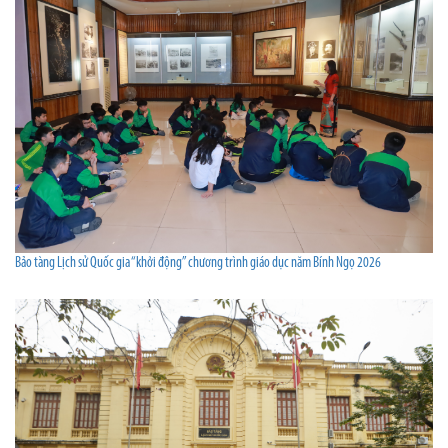
Bảo tàng Lịch sử Quốc gia “khởi động” chương trình giáo dục năm Bính Ngọ 2026