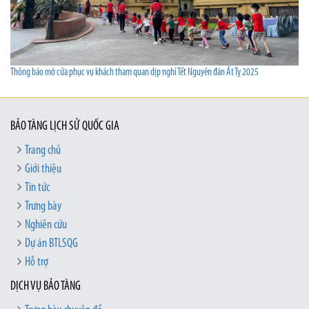
Thông báo mở cửa phục vụ khách tham quan dịp nghỉ Tết Nguyên đán Ất Tỵ 2025
BẢO TÀNG LỊCH SỬ QUỐC GIA
Trang chủ
Giới thiệu
Tin tức
Trưng bày
Nghiên cứu
Dự án BTLSQG
Hỗ trợ
DỊCH VỤ BẢO TÀNG