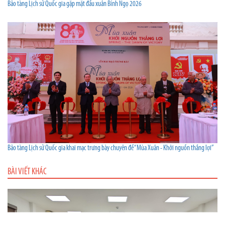
Bảo tàng Lịch sử Quốc gia gặp mặt đầu xuân Bính Ngọ 2026
Bảo tàng Lịch sử Quốc gia khai mạc trưng bày chuyên đề “Mùa Xuân - Khởi nguồn thắng lợi”
BÀI VIẾT KHÁC