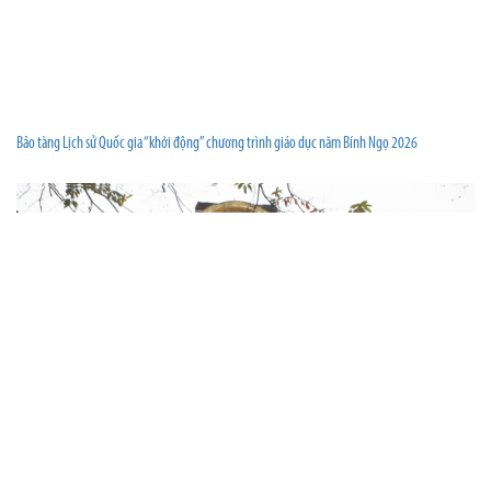
Bảo tàng Lịch sử Quốc gia “khởi động” chương trình giáo dục năm Bính Ngọ 2026