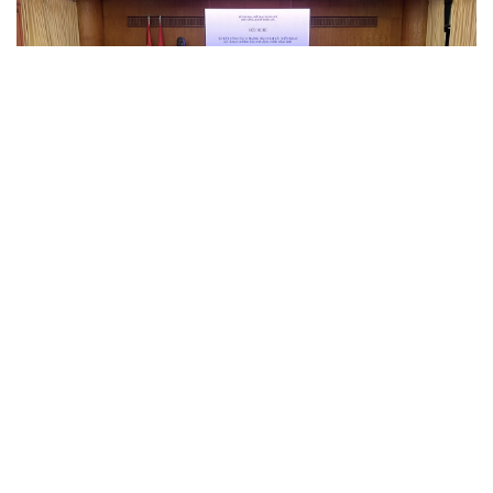
Hội nghị sơ kết công tác 6 tháng đầu năm 2023 của BTLSQG