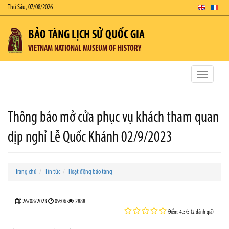
Thứ Sáu, 07/08/2026
BẢO TÀNG LỊCH SỬ QUỐC GIA
VIETNAM NATIONAL MUSEUM OF HISTORY
Toggle
navigatio
Thông báo mở cửa phục vụ khách tham quan
dịp nghỉ Lễ Quốc Khánh 02/9/2023
Trang chủ
Tin tức
Hoạt động bảo tàng
26/08/2023
09:06
2888
Điểm: 4.5/5 (2 đánh giá)