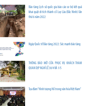
Bảo tàng Lịch sử quốc gia báo cáo sơ bộ kết quả
khai quật di tích thành cổ Luy Lâu (Bắc Ninh) lần
thứ 6 năm 2022
Ngày Quốc tế Bảo tàng 2022: Sức mạnh bảo tàng
THÔNG BÁO MỞ CỬA PHỤC VỤ KHÁCH THAM
QUAN DỊP NGHỈ LỄ 30/4 VÀ 1/5
Tọa đàm “Hình tượng Hổ trong văn hóa Việt Nam”