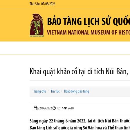
Thứ Sáu, 07/08/2026
BẢO TÀNG LỊCH SỬ QUỐ
VIETNAM NATIONAL MUSEUM OF HIST
Khai quật khảo cổ tại di tích Núi Bân
Trang chủ
Tin tức
Hoạt động bảo tàng
22/06/2022
18:17
2618
Sáng ngày 22 tháng 6 năm 2022, tại di tích Núi Bân thuộ
Bảo tàng Lịch sử quốc gia cùng Sở Văn hóa và Thể thao tỉnh