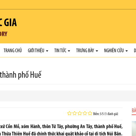
C GIA
ORY
TRANG CHỦ
GIỚI THIỆU
TIN TỨC
TRƯNG BÀY
NGHIÊN CỨU
D
, thành phố Huế
BÀ
Điểm: 5/5 (1 đánh giá)
c xứ Cồn Mồ, xóm Hành, thôn Tứ Tây, phường An Tây, thành phố Huế,
 Thừa Thiên Huế đã chính thức khai quật khảo cổ tại di tích Núi Bân.