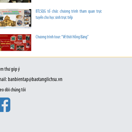
BTLSQG tổ chức chương trình tham quan trực
tuyến cho học sinh trực tiếp
Chương trình tour: “Về thời Hồng Bàng”
m thư góp ý
ail: banbientap@baotanglichsu.vn
eo dõi chúng tôi