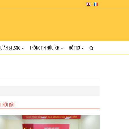
Ự ÁN BTLSQG
THÔNG TIN HỮU ÍCH
HỖ TRỢ
I NỔI BẬT