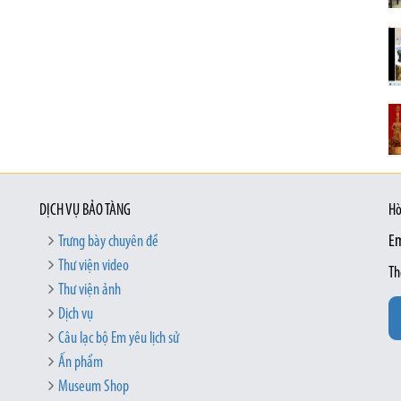
DỊCH VỤ BẢO TÀNG
Hò
Trưng bày chuyên đề
Em
Thư viện video
Th
Thư viện ảnh
Dịch vụ
Câu lạc bộ Em yêu lịch sử
Ấn phẩm
Museum Shop