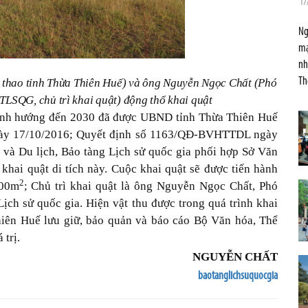
17
Ng
mạ
nh
Th
 thao tỉnh Thừa Thiên Huế) và ông Nguyễn Ngọc Chất (Phó
LSQG, chủ trì khai quật) động thổ khai quật
ịnh hướng đến 2030 đã được UBND tỉnh Thừa Thiên Huế
gày 17/10/2016; Quyết định số 1163/QĐ-BVHTTDL ngày
và Du lịch, Bảo tàng Lịch sử quốc gia phối hợp Sở Văn
khai quật di tích này. Cuộc khai quật sẽ được tiến hành
2
100m
; Chủ trì khai quật là ông Nguyễn Ngọc Chất, Phó
ch sử quốc gia. Hiện vật thu được trong quá trình khai
hiên Huế lưu giữ, bảo quản và báo cáo Bộ Văn hóa, Thể
 trị.
NGUYỄN CHẤT
baotanglichsuquocgia