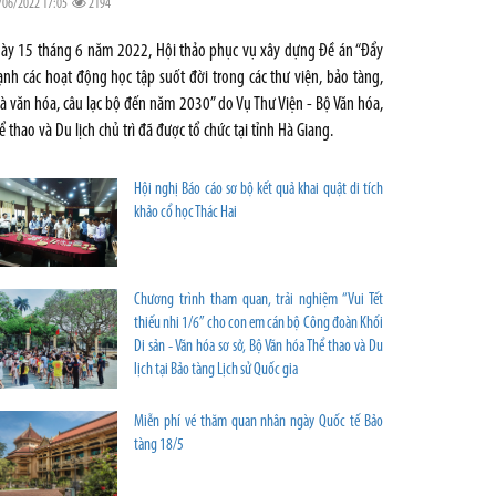
/06/2022 17:05
2194
ày 15 tháng 6 năm 2022, Hội thảo phục vụ xây dựng Đề án “Đẩy
nh các hoạt động học tập suốt đời trong các thư viện, bảo tàng,
à văn hóa, câu lạc bộ đến năm 2030” do Vụ Thư Viện - Bộ Văn hóa,
ể thao và Du lịch chủ trì đã được tổ chức tại tỉnh Hà Giang.
Hội nghị Báo cáo sơ bộ kết quả khai quật di tích
khảo cổ học Thác Hai
Chương trình tham quan, trải nghiệm “Vui Tết
thiếu nhi 1/6” cho con em cán bộ Công đoàn Khối
Di sản - Văn hóa sơ sở, Bộ Văn hóa Thể thao và Du
lịch tại Bảo tàng Lịch sử Quốc gia
Miễn phí vé thăm quan nhân ngày Quốc tế Bảo
tàng 18/5