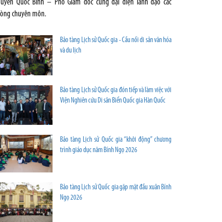
uyễn Quốc Bình – Phó Giám đốc cùng đại diện lãnh đạo các
òng chuyên môn.
Bảo tàng Lịch sử Quốc gia - Cầu nối di sản văn hóa
và du lịch
Bảo tàng Lịch sử Quốc gia đón tiếp và làm việc với
Viện Nghiên cứu Di sản Biển Quốc gia Hàn Quốc
Bảo tàng Lịch sử Quốc gia “khởi động” chương
trình giáo dục năm Bính Ngọ 2026
Bảo tàng Lịch sử Quốc gia gặp mặt đầu xuân Bính
Ngọ 2026