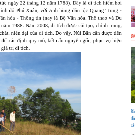
ức ngày 22 tháng 12 năm 1788). Đây là di tích hiếm hoi
i kinh đô Phú Xuân, với Anh hùng dân tộc Quang Trung -
ăn hóa - Thông tin (nay là Bộ Văn hóa, Thể thao và Du
 năm 1988. Năm 2008, di tích được cải tạo, chỉnh trang,
ất, niên đại của di tích. Do vậy, Núi Bân cần được tiến
BÀ
 để xác định quy mô, kết cấu nguyên gốc, phục vụ hiệu
iá trị di tích.
Bả
độ
câ