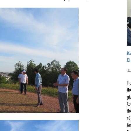
Bả
Di
22
Tr
th
gi
Cơ
đo
cứ
tà