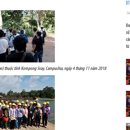
BT
14
Đư
sử
cá
từ
n) thuộc tỉnh Kompong Svay, Campuchia, ngày 4 tháng 11 năm 2018