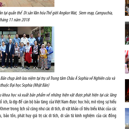
n tại quần thể Di sản Văn hóa Thế giới Angkor Wat, Siem reap, Campuchia,
tháng 11 năm 2018
 Bản chụp ảnh lưu niệm tại trụ sở
Trung tâm Châu Á Sophia về Nghiên cứu và
 thuộc Đại học Sophia (Nhật Bản)
 khoa học và xuất bản phẩm về những hiện vật được phát hiện tại các lăng
 bổ ích, là dịp để cán bộ bảo tàng của Việt Nam được học hỏi, mở rộng sự hiểu
Khmer trong lịch sử cũng như các di tích, di vật khảo cổ tiêu biểu khác của các
 bảo tồn, phát huy giá trị các di tích, di sản từ kinh nghiệm của các đồng