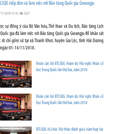
LSQG tiếp đón và làm việc với Bảo tàng Quốc gia Gwangju
/11/2018 15:43
2627
ợc sự đồng ý của Bộ Văn hóa, Thể thao và Du lịch, Bảo tàng Lịch
 Quốc gia đã làm việc với Bảo tàng Quốc gia Gwangju để khảo sát
c di chỉ gốm sứ tại xã Thanh Khơi, huyện Gia Lộc, tỉnh Hải Dương
 ngày 05-14/11/2018.
Đoàn cán bộ BTLSQG tham dự Hội nghị Khảo cổ
học Trung Quốc lần thứ hai, năm 2018
Đoàn cán bộ BTLSQG tham dự Hội nghị Khảo cổ
học Trung Quốc lần thứ hai, năm 2018
BTLSQG tổ chức Hội thảo đánh giá 6 năm hợp tác