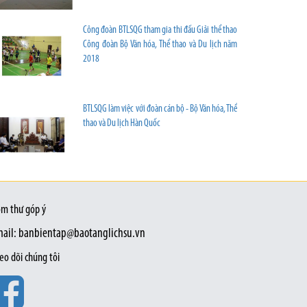
Công đoàn BTLSQG tham gia thi đấu Giải thể thao
Công đoàn Bộ Văn hóa, Thể thao và Du lịch năm
2018
BTLSQG làm việc với đoàn cán bộ - Bộ Văn hóa, Thể
thao và Du lịch Hàn Quốc
m thư góp ý
ail: banbientap@baotanglichsu.vn
eo dõi chúng tôi