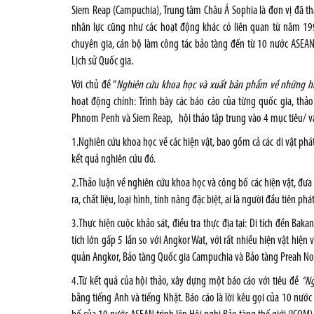
Siem Reap (Campuchia), Trung tâm Châu Á Sophia là đơn vị đã th
nhân lực cũng như các hoạt động khác có liên quan từ năm 199
chuyên gia, cán bộ làm công tác bảo tàng đến từ 10 nước ASEAN
Lịch sử Quốc gia.
Với chủ đề “
Nghiên cứu khoa học và xuất bản phẩm về những hiện
hoạt động chính: Trình bày các báo cáo của từng quốc gia, thảo 
Phnom Penh và Siem Reap, hội thảo tập trung vào 4 mục tiêu/ v
1.Nghiên cứu khoa học về các hiện vật, bao gồm cả các di vật phát
kết quả nghiên cứu đó.
2.Thảo luận về nghiên cứu khoa học và công bố các hiện vật, đưa r
ra, chất liệu, loại hình, tính năng đặc biệt, ai là người đầu tiên ph
3.Thực hiện cuộc khảo sát, điều tra thực địa tại: Di tích đền Ba
tích lớn gấp 5 lần so với Angkor Wat, với rất nhiều hiện vật hiện
quản Angkor, Bảo tàng Quốc gia Campuchia và Bảo tàng Preah N
4.Từ kết quả của hội thảo, xây dựng một báo cáo với tiêu đề
“Ng
bằng tiếng Anh và tiếng Nhật. Báo cáo là lời kêu gọi của 10 nướ