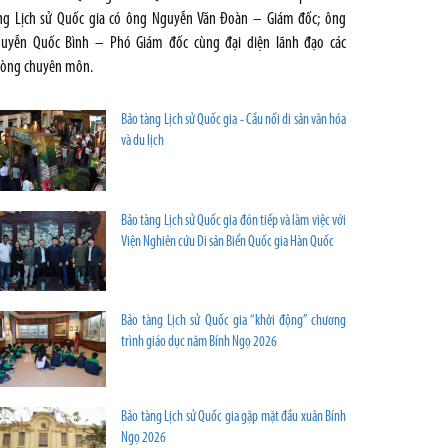
ng Lịch sử Quốc gia có ông Nguyễn Văn Đoàn – Giám đốc; ông
uyễn Quốc Bình – Phó Giám đốc cùng đại diện lãnh đạo các
òng chuyên môn.
Bảo tàng Lịch sử Quốc gia - Cầu nối di sản văn hóa
và du lịch
Bảo tàng Lịch sử Quốc gia đón tiếp và làm việc với
Viện Nghiên cứu Di sản Biển Quốc gia Hàn Quốc
Bảo tàng Lịch sử Quốc gia “khởi động” chương
trình giáo dục năm Bính Ngọ 2026
Bảo tàng Lịch sử Quốc gia gặp mặt đầu xuân Bính
Ngọ 2026