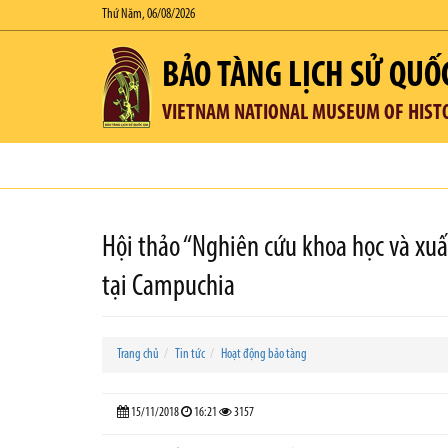
Thứ Năm, 06/08/2026
BẢO TÀNG LỊCH SỬ QUỐ
VIETNAM NATIONAL MUSEUM OF HIST
Hội thảo “Nghiên cứu khoa học và xuấ
tại Campuchia
Trang chủ
Tin tức
Hoạt động bảo tàng
15/11/2018
16:21
3157