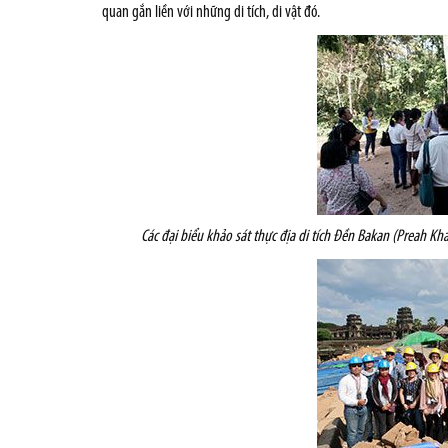
quan gắn liền với những di tích, di vật đó.
Các đại biểu khảo sát thực địa di tích
Đền Bakan (Preah Kha