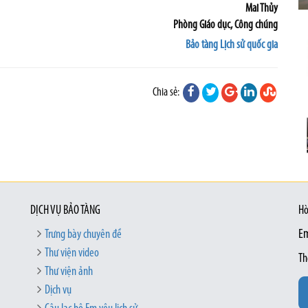
Mai Thủy
Phòng Giáo dục, Công chúng
Bảo tàng Lịch sử quốc gia
Chia sẻ:
DỊCH VỤ BẢO TÀNG
Hò
Trưng bày chuyên đề
Em
Thư viện video
Th
Thư viện ảnh
Dịch vụ