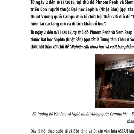
Từ ngày 2 đến 8/11/2018, tại thủ đô Phnom Penh và Sie
triển Con người thuộc Đại học Sophia (Nhật Bản) (gọi t
thuật Vương quốc Campuchia tổ chức hội thảo với chủ đề 
hiện tại các lăng mộ và di tích khảo cổ học”.
Từ ngày 2 đến 8/11/2018, tại thủ đô Phnom Penh và Siem Reap (
thuộc Đại học Sophia (Nhật Bản) (gọi tắt là Trung tâm Châu Á 
chức hội thảo với chủ đề “
Nghiên cứu khoa học và xuất bản phẩm v
Bộ trưởng Bộ Văn hóa và Nghệ thuật Vương quốc Campuchia - Bà 
thá
Đây là hội thảo quốc tế về Bảo tàng và Di sản văn hóa ASEAN lần