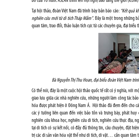
bố của 10 nước ASEAN trình lên Hội nghị Bảo tàng thế giới (ICOM)
Tại hội thảo, đoàn Việt Nam đã trình bày bản báo cáo:
“Kết quả kh
nghiên cứu mới từ di tích Tháp Mẫm”
. Đây là một trong những b
quan tâm, trao đổi, thảo luận tích cực từ các chuyên gia, đại biểu
Bà Nguyễn Thị Thu Hoan, đại biểu đoàn Việt Nam trìn
Có thể nói, đây là một cuộc hội thảo quốc tế rất có ý nghĩa, vớ
giao lưu giữa các nhà nghiên cứu, những người làm công tác bảo 
hóa được phát hiện ở Đông Nam Á. Hội thảo đã đem đến cho các
các ý tưởng liên quan đến việc bảo tồn và trưng bày, phát huy 
nghiên cứu khoa học, nghiên cứu di tích, nghiên cứu thực địa, ng
tại di tích có sự kết nối, có đầy đủ thông tin, câu chuyện, đặt h
trị các di sản văn hóa vật thể như di tích, di vật… cần quan tâm 