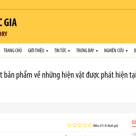
C GIA
ORY
TRANG CHỦ
GIỚI THIỆU
TIN TỨC
TRƯNG BÀY
NGHIÊN CỨU
D
t bản phẩm về những hiện vật được phát hiện tại 
BÀ
Điểm: 0/5 (0 đánh giá)