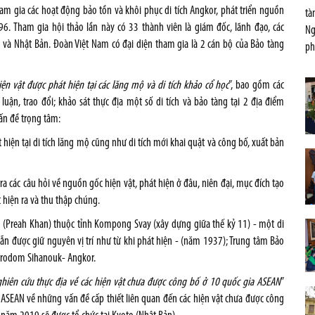
am gia các hoạt động bảo tồn và khôi phục di tích Angkor, phát triển nguồn
tà
6. Tham gia hội thảo lần này có 33 thành viên là giám đốc, lãnh đạo, các
Ng
 và Nhật Bản. Đoàn Việt Nam có đại diện tham gia là 2 cán bộ của Bảo tàng
ph
 vật được phát hiện tại các lăng mộ và di tích khảo cổ học
”, bao gồm các
luận, trao đổi; khảo sát thực địa một số di tích và bảo tàng tại 2 địa điểm
ấn đề trọng tâm:
 hiện tại di tích lăng mộ cũng như di tích mới khai quật và công bố, xuất bản
a các câu hỏi về nguồn gốc hiện vật, phát hiện ở đâu, niên đại, mục đích tạo
át hiện ra và thu thập chúng.
kan (Preah Khan) thuộc tỉnh Kompong Svay (xây dựng giữa thế kỷ 11) - một di
 vẫn được giữ nguyên vị trí như từ khi phát hiện - (năm 1937); Trung tâm Bảo
orodom Sihanouk- Angkor.
hiên cứu thực địa về các hiện vật chưa được công bố ở 10 quốc gia ASEAN
”
c ASEAN về những vấn đề cấp thiết liên quan đến các hiện vật chưa được công