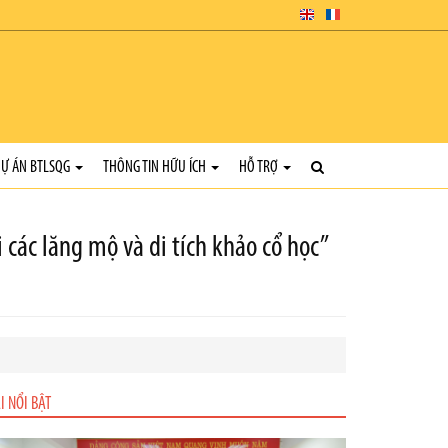
Ự ÁN BTLSQG
THÔNG TIN HỮU ÍCH
HỖ TRỢ
các lăng mộ và di tích khảo cổ học”
I NỔI BẬT