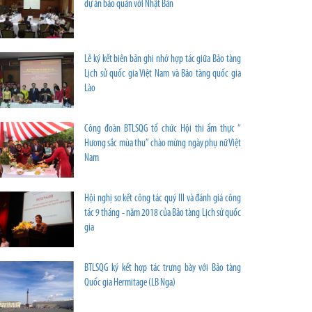
dự án bảo quản với Nhật Bản
Lễ ký kết biên bản ghi nhớ hợp tác giữa Bảo tàng
Lịch sử quốc gia Việt Nam và Bảo tàng quốc gia
Lào
Công đoàn BTLSQG tổ chức Hội thi ẩm thực “
Hương sắc mùa thu” chào mừng ngày phụ nữ Việt
Nam
Hội nghị sơ kết công tác quý III và đánh giá công
tác 9 tháng - năm 2018 của Bảo tàng Lịch sử quốc
gia
BTLSQG ký kết hợp tác trưng bày với Bảo tàng
Quốc gia Hermitage (LB Nga)