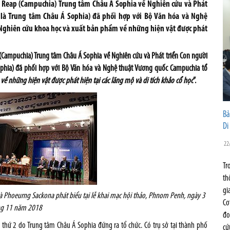
m Reap (Campuchia) Trung tâm Châu Á Sophia về Nghiên cứu và Phát
ắt là Trung tâm Châu Á Sophia) đã phối hợp với Bộ Văn hóa và Nghệ
“Nghiên cứu khoa học và xuất bản phẩm về những hiện vật được phát
Campuchia) Trung tâm Châu Á Sophia về Nghiên cứu và Phát triển Con người
Sophia) đã phối hợp với Bộ Văn hóa và Nghệ thuật Vương quốc Campuchia tổ
ề những hiện vật được phát hiện tại các lăng mộ và di tích khảo cổ học
”.
Bả
Di
22
Tr
th
gi
Phoeurng Sackona phát biểu tại lễ khai mạc hội thảo
,
Phnom Penh, ngày 3
Cơ
ng 11 năm 2018
đo
 thứ 2 do Trung tâm Châu Á Sophia đứng ra tổ chức. Có trụ sở tại thành phố
cứ