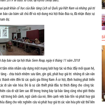
 năm 2019 sẽ được tổ chức tại Kyoto (Nhật Bản).
ai quật khảo cổ học của Bảo tàng Lịch sử Quốc gia Việt Nam và những giá trị
ản báo cáo bám sát chủ đề và nội dung mà hội thảo đưa ra, đã nhận được sự
 tham dự.
BÀ
h bày báo cáo tại hội thảo Siem Reap, ngày 6 tháng 11 năm 2018
i một tầm nhìn nhằm xây dựng một mạng lưới hợp tác và thúc đẩy mối quan hệ,
tàng - chịu trách nhiệm sưu tầm, gìn giữ, phát huy giá trị những di sản văn
 thành viên đến từ các quốc gia Đông Nam Á cơ hội, định hướng phát triển
các di sản văn hóa: Đó là sự cần thiết phải đầu tư thích đáng cho công tác
hiên cứu di vật làm sao để trong trưng bày tại bảo tàng cũng như giới thiệu
iện vật trong bối cảnh, ngữ cảnh của nó; Bên cạnh việc bảo tồn và phát huy giá
thỏa đáng cho việc nghiên cứu và phát huy giá trị các văn hóa phi vật thể liên