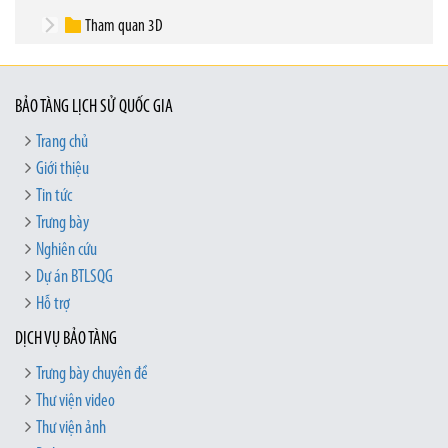
Tham quan 3D
BẢO TÀNG LỊCH SỬ QUỐC GIA
Trang chủ
Giới thiệu
Tin tức
Trưng bày
Nghiên cứu
Dự án BTLSQG
Hỗ trợ
DỊCH VỤ BẢO TÀNG
Trưng bày chuyên đề
Thư viện video
Thư viện ảnh