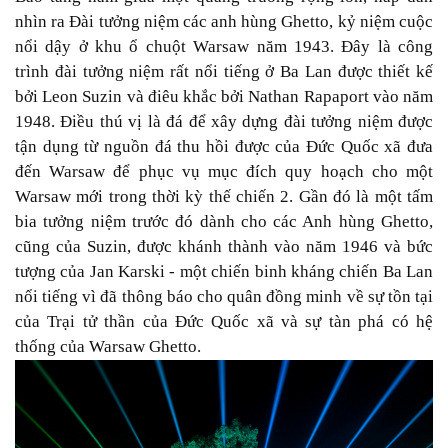
nhìn ra Đài tưởng niệm các anh hùng Ghetto, kỷ niệm cuộc
nổi dậy ở khu ổ chuột Warsaw năm 1943. Đây là công
trình đài tưởng niệm rất nổi tiếng ở Ba Lan được thiết kế
bởi Leon Suzin và điêu khắc bởi Nathan Rapaport vào năm
1948. Điều thú vị là đá để xây dựng đài tưởng niệm được
tận dụng từ nguồn đá thu hồi được của Đức Quốc xã đưa
đến Warsaw để phục vụ mục đích quy hoạch cho một
Warsaw mới trong thời kỳ thế chiến 2. Gần đó là một tấm
bia tưởng niệm trước đó dành cho các Anh hùng Ghetto,
cũng của Suzin, được khánh thành vào năm 1946 và bức
tượng của Jan Karski - một chiến binh kháng chiến Ba Lan
nổi tiếng vì đã thông báo cho quân đồng minh về sự tồn tại
của Trại tử thần của Đức Quốc xã và sự tàn phá có hệ
thống của Warsaw Ghetto.