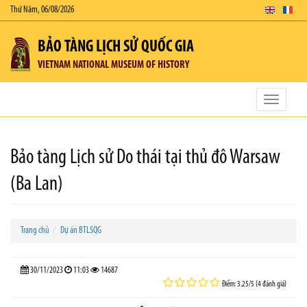
Thứ Năm, 06/08/2026
BẢO TÀNG LỊCH SỬ QUỐC GIA
VIETNAM NATIONAL MUSEUM OF HISTORY
Toggle
navigatio
Bảo tàng Lịch sử Do thái tại thủ đô Warsaw
(Ba Lan)
Trang chủ
Dự án BTLSQG
30/11/2023
11:03
14687
Điểm: 3.25/5 (4 đánh giá)