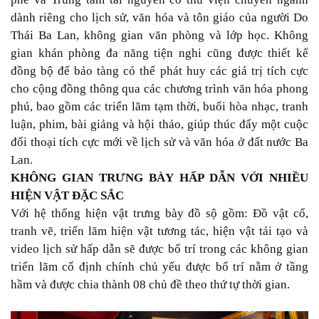
dành riêng cho lịch sử, văn hóa và tôn giáo của người Do
Thái Ba Lan, không gian văn phòng và lớp học. Không
gian khán phòng đa năng tiện nghi cũng được thiết kế
đồng bộ để bảo tàng có thể phát huy các giá trị tích cực
cho cộng đồng thông qua các chương trình văn hóa phong
phú, bao gồm các triển lãm tạm thời, buổi hòa nhạc, tranh
luận, phim, bài giảng và hội thảo, giúp thúc đẩy một cuộc
đối thoại tích cực mới về lịch sử và văn hóa ở đất nước Ba
Lan.
KHÔNG GIAN TRƯNG BÀY HẤP DẪN VỚI NHIỀU
HIỆN VẬT ĐẶC SẮC
Với hệ thống hiện vật trưng bày đồ sộ gồm: Đồ vật cổ,
tranh vẽ, triển lãm hiện vật tương tác, hiện vật tái tạo và
video lịch sử hấp dẫn sẽ được bố trí trong các không gian
triển lãm cố định chính chủ yếu được bố trí nằm ở tầng
hầm và được chia thành 08 chủ đề theo thứ tự thời gian.