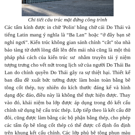
Chi tiết cấu trúc mặt đứng công trình
Các tấm kính được in chữ 'Polin' bằng chữ cái Do Thái và
tiếng Latin mang ý nghĩa là “Ba Lan” hoặc “ở đây bạn sẽ
nghỉ ngơi”. Kiến trúc không gian sảnh chính “cắt” tòa nhà
bảo tàng từ dưới lòng đất lên đến mái nhà cũng là một thủ
pháp phá cách của kiến trúc sư nhằm truyền tải ý niệm
tượng trưng cho vết nứt trong lịch sử của người Do Thái Ba
Lan do chính quyền Do Thái gây ra sự thiệt hại. Thiết kế
ban đầu đề xuất bức tường được làm hoàn toàn bằng bê
tông cốt thép, tuy nhiên do kích thước đáng kể và hình
dạng độc đáo, điều này là không thể thực hiện được. Thay
vào đó, khái niệm ba lớp được áp dụng trong đó kết cấu
chính sử dụng hệ cấu trúc thép. Lớp tiếp theo là kết cấu đỡ
đôi, cũng được làm bằng các bộ phận bằng thép, cho phép
các tấm ốp bê tông cốt thép có thể được cố định ổn định
trên khung kết cấu chính. Các lớp phủ bê tông phun màu