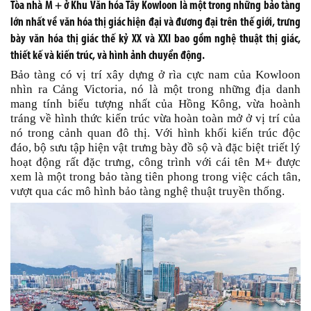
Tòa nhà M + ở Khu Văn hóa Tây Kowloon là một trong những bảo tàng
lớn nhất về văn hóa thị giác hiện đại và đương đại trên thế giới, trưng
bày văn hóa thị giác thế kỷ XX và XXI bao gồm nghệ thuật thị giác,
thiết kế và kiến trúc, và hình ảnh chuyển động.
Bảo tàng có vị trí xây dựng ở rìa cực nam của Kowloon
nhìn ra Cảng Victoria, nó là một trong những địa danh
mang tính biểu tượng nhất của Hồng Kông, vừa hoành
tráng về hình thức kiến ​​trúc vừa hoàn toàn mở ở vị trí của
nó trong cảnh quan đô thị. Với hình khối kiến trúc độc
đáo, bộ sưu tập hiện vật trưng bày đồ sộ và đặc biệt triết lý
hoạt động rất đặc trưng, công trình với cái tên M+ được
xem là một trong bảo tàng tiên phong trong việc cách tân,
vượt qua các mô hình bảo tàng nghệ thuật truyền thống.