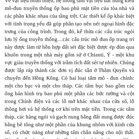
Về vật liệu hoàn thiện, hệ thống tấm vật liệu đất nung kiểu
mô-đun truyền thống ốp bao phủ mặt tiền của tòa nhà và
các phần khác nhau của tầng trệt. Các thiết kế ốp khác biệt
với tính trọng yếu đã góp phần tạo nên nét ngoại hình đặc
trưng của công trình. Trong đó, kế thừa các cấu trúc ngói
lưu lý ống truyền thống…các cấu trúc mô đun ốp trang trí
này được làm từ hỗn hợp đất sét đặc biệt được ép đùn qua
khuôn trong một nhà máy gốm sứ ở Chianti, Ý - một khu
vực giàu truyền thống với trầm tích đất sét tự nhiên. Chúng
được lắp ráp thành các đơn vị đúc sẵn ở Thâm Quyến và
chuyển đến Hồng Kông. Có hai loại tấm mô - đun chính:
một cho bục và một cho tháp. Các tấm bục bao gồm các
ống bán hình trụ bao phủ một phần các bức tường và cột
trong Chính điện và các lỗ mở khác nhau của cửa sổ, lỗ
thông hơi và hệ thống cơ khí trên mặt tiền. Trong các tấm
tháp, các hàng ngói và gạch nung bằng đất nung được đúc
bằng bê tông như một phần của khung nhôm với kính cửa
sổ, có chức năng như những tấm chắn nắng cho nội thất.