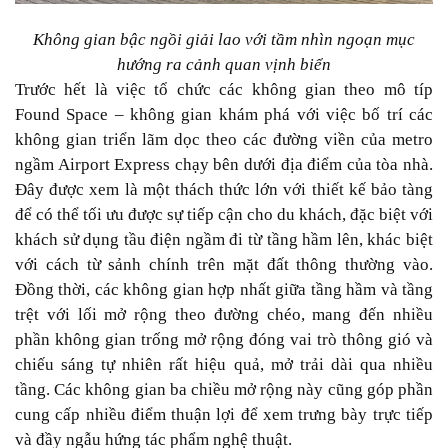
Không gian bậc ngồi giải lao với tầm nhìn ngoạn mục
hướng ra cảnh quan vịnh biển
Trước hết là việc tổ chức các không gian theo mô típ
Found Space – không gian khám phá với việc bố trí các
không gian triển lãm dọc theo các đường viền của metro
ngầm Airport Express chạy bên dưới địa điểm của tòa nhà.
Đây được xem là một thách thức lớn với thiết kế bảo tàng
để có thể tối ưu được sự tiếp cận cho du khách, đặc biệt với
khách sử dụng tầu điện ngầm đi từ tầng hầm lên, khác biệt
với cách từ sảnh chính trên mặt đất thông thường vào.
Đồng thời, các không gian hợp nhất giữa tầng hầm và tầng
trệt với lối mở rộng theo đường chéo, mang đến nhiều
phần không gian trống mở rộng đóng vai trò thông gió và
chiếu sáng tự nhiên rất hiệu quả, mở trải dài qua nhiều
tầng. Các không gian ba chiều mở rộng này cũng góp phần
cung cấp nhiều điểm thuận lợi để xem trưng bày trực tiếp
và đầy ngẫu hứng tác phẩm nghệ thuật.