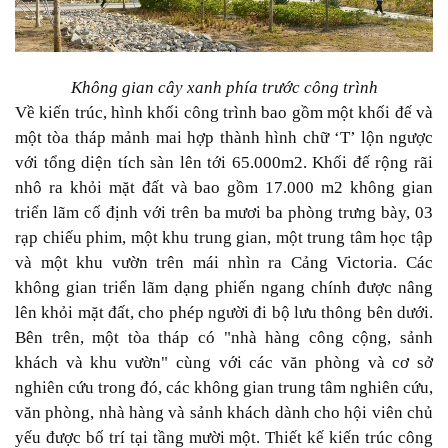
Không gian cây xanh phía trước công trình
Về kiến trúc, hình khối công trình bao gồm một khối đế và
một tòa tháp mảnh mai hợp thành hình chữ ‘T’ lộn ngược
với tổng diện tích sàn lên tới 65.000m2. Khối đế rộng rãi
nhô ra khỏi mặt đất và bao gồm 17.000 m2 không gian
triển lãm cố định với trên ba mươi ba phòng trưng bày, 03
rạp chiếu phim, một khu trung gian, một trung tâm học tập
và một khu vườn trên mái nhìn ra Cảng Victoria. Các
không gian triển lãm dạng phiến ngang chính được nâng
lên khỏi mặt đất, cho phép người đi bộ lưu thông bên dưới.
Bên trên, một tòa tháp có "nhà hàng công cộng, sảnh
khách và khu vườn" cùng với các văn phòng và cơ sở
nghiên cứu trong đó, các không gian trung tâm nghiên cứu,
văn phòng, nhà hàng và sảnh khách dành cho hội viên chủ
yếu được bố trí tại tầng mười một. Thiết kế kiến trúc công