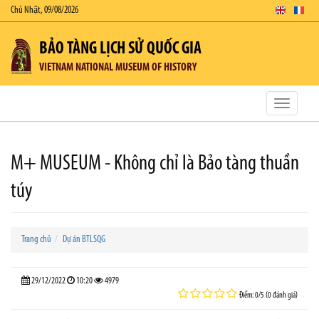
Chủ Nhật, 09/08/2026
BẢO TÀNG LỊCH SỬ QUỐC GIA
VIETNAM NATIONAL MUSEUM OF HISTORY
Toggle
navigatio
M+ MUSEUM - Không chỉ là Bảo tàng thuần
túy
Trang chủ
Dự án BTLSQG
29/12/2022
10:20
4979
Điểm: 0/5 (0 đánh giá)