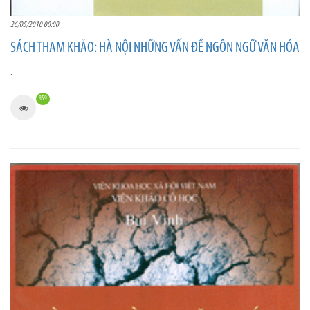
26/05/2010 00:00
SÁCH THAM KHẢO: HÀ NỘI NHỮNG VẤN ĐỀ NGÔN NGỮ VĂN HÓA
.
859