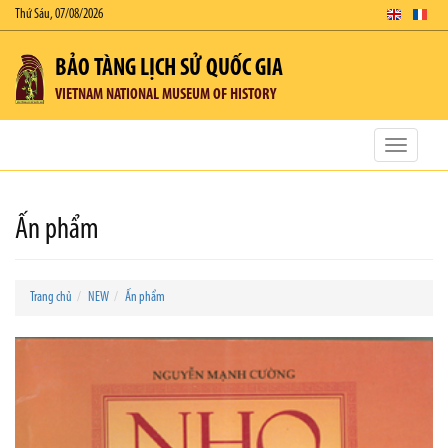
Thứ Sáu, 07/08/2026
BẢO TÀNG LỊCH SỬ QUỐC GIA
VIETNAM NATIONAL MUSEUM OF HISTORY
Toggle
navigatio
Ấn phẩm
Trang chủ
NEW
Ấn phẩm