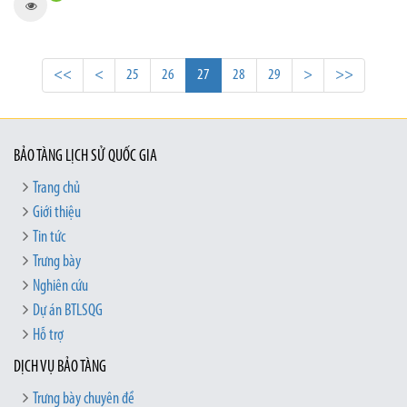
<<
<
25
26
27
28
29
>
>>
BẢO TÀNG LỊCH SỬ QUỐC GIA
Trang chủ
Giới thiệu
Tin tức
Trưng bày
Nghiên cứu
Dự án BTLSQG
Hỗ trợ
DỊCH VỤ BẢO TÀNG
Trưng bày chuyên đề