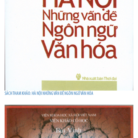
SÁCH THAM KHẢO: HÀ NỘI NHỮNG VẤN ĐỀ NGÔN NGỮ VĂN HÓA