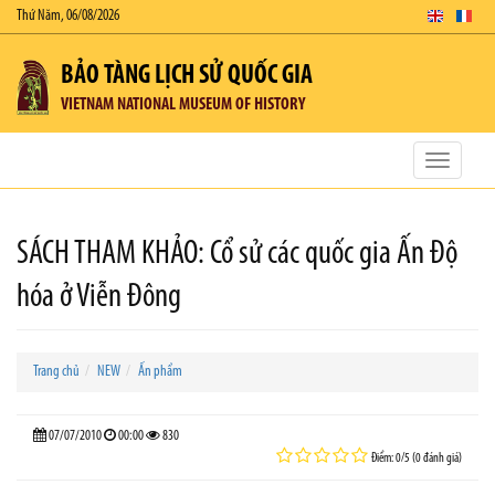
Thứ Năm, 06/08/2026
BẢO TÀNG LỊCH SỬ QUỐC GIA
VIETNAM NATIONAL MUSEUM OF HISTORY
Toggle
navigatio
SÁCH THAM KHẢO: Cổ sử các quốc gia Ấn Độ
hóa ở Viễn Đông
Trang chủ
NEW
Ấn phẩm
07/07/2010
00:00
830
Điểm: 0/5 (0 đánh giá)