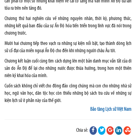
cần phải có một số những khái niệm về cái cơ tầng mà văn minh Ấn Độ đã lan
tỏa ra trên nền tảng đó.
Chương thứ hai nghiên cứu về những nguyên nhân, thời kỳ, phương thức,
những kết quả ban đầu của sự Ấn Độ hóa tiến triển trong lĩnh vực đã nói trong
chương trước.
Mười hai chương tiếp theo vạch ra những sự kiện nổi bật, tạo thành dòng lịch
sử cổ đại của miền ngoại Ấn Độ cho đến khi những người châu Âu tới.
Chương kết luận cuối cùng tìm cách dựng lên một bản danh mục vắn tắt của di
sản do Ấn Độ để lại cho những nước được thừa hưởng, trong hơn một thiên
niên kỷ khai hóa của mình.
Cuốn sách không chỉ viết cho đông đảo công chúng mà con cho những nhà sử
học, ngữ văn học, dân tộc học còn thiếu những bộ sách tra cứu về những sự
kiện lịch sử ở phần này của thế giới.
Bảo tàng Lịch sử Việt Nam
Chia sẻ: