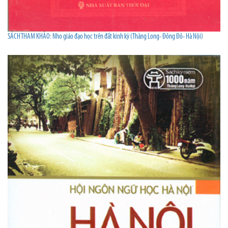
SÁCH THAM KHẢO: Nho giáo đạo học trên đất kinh kỳ (Thăng Long- Đông Đô- Hà Nội)