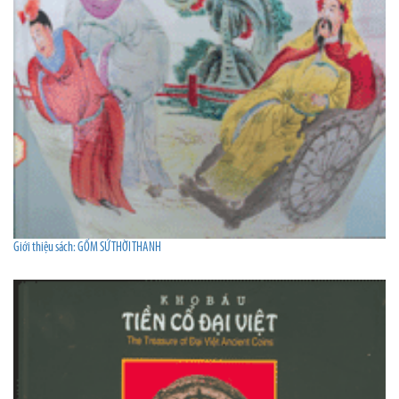
Giới thiệu sách: GỐM SỨ THỜI THANH