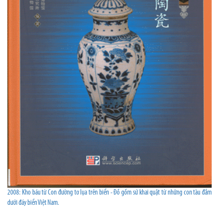
2008: Kho báu từ Con đường tơ lụa trên biển - Đồ gốm sứ khai quật từ những con tàu đắm
dưới đáy biển Việt Nam.