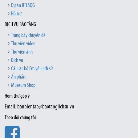
Dự án BTLSQG
Hỗ trợ
DỊCH VỤ BẢO TÀNG
Trưng bày chuyên đề
Thư viện video
Thư viện ảnh
Dịch vụ
Câu lạc bộ Em yêu lịch sử
Ấn phẩm
Museum Shop
Hòm thư góp ý
Email: banbientap@baotanglichsu.vn
Theo dõi chúng tôi