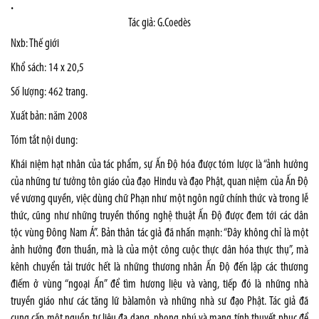
.
Tác giả: G.Coedès
Nxb: Thế giới
Khổ sách: 14 x 20,5
Số lượng: 462 trang.
Xuất bản: năm 2008
Tóm tắt nội dung:
Khái niệm hạt nhân của tác phẩm, sự Ấn Độ hóa được tóm lược là “ảnh hưởng
của những tư tưởng tôn giáo của đạo Hindu và đạo Phật, quan niệm của Ấn Độ
về vương quyền, việc dùng chữ Phạn như một ngôn ngữ chính thức và trong lễ
thức, cũng như những truyền thống nghệ thuật Ấn Độ được đem tới các dân
tộc vùng Đông Nam Á”. Bản thân tác giả đã nhấn mạnh: “Đây không chỉ là một
ảnh hưởng đơn thuần, mà là của một công cuộc thực dân hóa thực thụ”, mà
kênh chuyển tải trước hết là những thương nhân Ấn Độ đến lập các thương
điếm ở vùng “ngoại Ấn” để tìm hương liệu và vàng, tiếp đó là những nhà
truyền giáo như các tăng lữ bàlamôn và những nhà sư đạo Phật. Tác giả đã
cung cấp một nguồn tư liệu đa dạng, phong phú và mang tính thuyết phục để