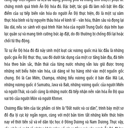
chứng minh quá trình Ấn Độ hóa đó. Đặc biệt, tác giả đã làm nổi bật lên đặc
điểm của sự tiếp biến văn hóa do người Ấn Độ thực hiện, đó là một sự xâm
thực hòa bình và tự nguyên thâu hóa về kinh tế - văn hóa, thấm sâu và đọng lại
lâu dài, nếu so sánh với quá trình Hán hóa của người Trung Quốc dựa trên bạo
lực quân sự và mang tính cưỡng bức áp đặt, do đó thường bị chống đối lại hoặc
chối từ thụ động.
Từ sự Ấn Độ hóa đó đã nảy sinh một loạt các vương quốc mà lúc đầu là những
quốc gia Ấn Độ thực thụ, sau đó dưới tác dụng của một cơ tầng bản địa, đã tiến
hóa theo bản sắc, thần thái của từng nước nhưng vẫn lưu giữ được trong
những nét biểu hiện văn hóa, cái dáng vẻ họ hàng nhờ vào một nguồn gốc
chung. Đó là Cao Miên, Champa, những tiểu vương quốc ở bán đảo Mã Lai,
những vương quốc ở Sumatra, Java và Bali, những vương quốc của người Miến
và người Thái, và cuối cùng là những nước đã tiếp nhận nền văn hóa Ấn Độ qua
vai trò của người Môn và người Khmer.
Chương đầu tiên của tác phẩm có tên là “Đất nước và cư dân”, trình bày một sơ
đồ địa lý cực kỳ ngắn ngọn, cùng với một bản tóm tắt những kiến thức hiện
nay về thời tiền sử và về dân tộc học ở Đông Dương và Nam Dương. Thực vậy,