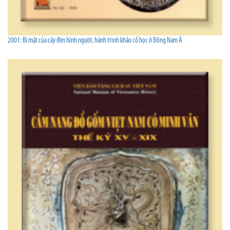
2001: Bí mật của cây đèn hình người, hành trình khảo cổ học ở Ðông Nam Á