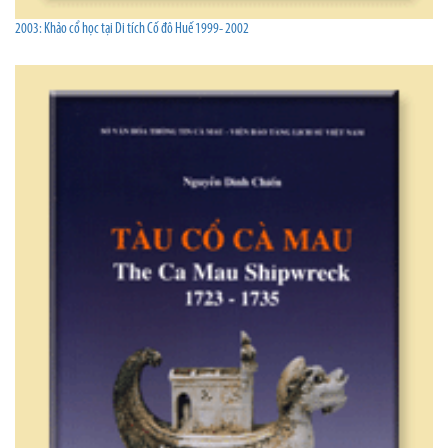
2003: Khảo cổ học tại Di tích Cố đô Huế 1999- 2002