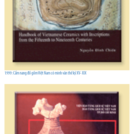
1999: Cẩm nang đồ gốm Việt Nam có minh văn thế kỷ XV- XIX