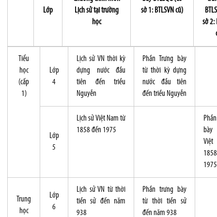
Lớp
Lịch sử tại trường
sở 1: BTLSVN cũ)
BTLS
học
sở 2:
Tiểu
Lịch sử VN thời kỳ
Phần Trưng bày
học
Lớp
dựng nước đầu
từ thời kỳ dựng
(cấp
4
tiên đến triều
nước đầu tiên
1)
Nguyễn
đến triều Nguyễn
Lịch sử Việt
Nam
từ
Phần
1858 đến 1975
bày 
Lớp
Việt
5
185
1975
Lịch sử VN từ thời
Phần trưng bày
Lớp
Trung
tiền sử đến năm
từ thời tiền sử
6
học
938
đến năm 938