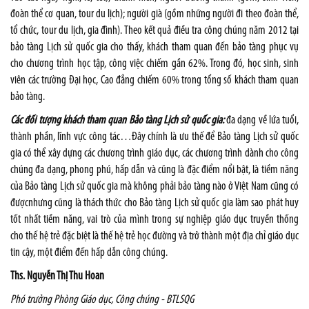
đoàn thể cơ quan, tour du lịch); người già (gồm những người đi theo đoàn thể,
tổ chức, tour du lịch, gia đình). Theo kết quả điều tra công chúng năm 2012 tại
bảo tàng Lịch sử quốc gia cho thấy, khách tham quan đến bảo tàng phục vụ
cho chương trình học tập, công việc chiếm gần 62%. Trong đó, học sinh, sinh
viên các trường Đại học, Cao đẳng chiếm 60% trong tổng số khách tham quan
bảo tàng.
Các đối tượng khách tham quan Bảo tàng Lịch sử quốc gia:
đa dạng về lứa tuổi,
thành phần, lĩnh vực công tác…Đây chính là ưu thế để Bảo tàng Lịch sử quốc
gia có thể xây dựng các chương trình giáo dục, các chương trình dành cho công
chúng đa dạng, phong phú, hấp dẫn và cũng là đặc điểm nổi bật, là tiềm năng
của Bảo tàng Lịch sử quốc gia mà không phải bảo tàng nào ở Việt Nam cũng có
đượcnhưng cũng là thách thức cho Bảo tàng Lịch sử quốc gia làm sao phát huy
tốt nhất tiềm năng, vai trò của mình trong sự nghiệp giáo dục truyền thống
cho thế hệ trẻ đặc biệt là thế hệ trẻ học đường và trở thành một địa chỉ giáo dục
tin cậy, một điểm đến hấp dẫn công chúng.
Ths. Nguyễn Thị Thu Hoan
Phó trưởng Phòng Giáo dục, Công chúng - BTLSQG