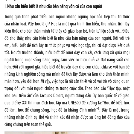
I. Nhu cầu hiểu biết là nhu cầu bản năng vốn có của con người
Trong quá trình phát triển, con người không ngừng học hỏi, tiếp thu tri thức
của nhân loại. Vậy học là gì? Học là một quá trình tìm hiểu, thu nhận, tích lũy
kiến thức cho bản thân mình từ thầy cô giáo, bạn bè, trên tư liệu sách vở... Điều
đó cho thấy, nhu cầu hiểu biết là nhu cầu bản năng của con người. Đối với trẻ
em, hiểu biết để tích lũy tri thức phục vụ việc học tập, thi cử đạt được kết quả
tốt. Người trưởng thành, hiểu biết để nuôi dạy con cái, cách ứng xử giữa mọi
người trong cuộc sống hàng ngày, làm việc có hiệu quả và đạt năng suất cao
hơn. Đối với người già, hiểu biết để truyền dạy cho con cháu, chia sẻ với bạn bè
những kinh nghiệm sống mà mình đã tích lũy được và làm cho tinh thần minh
mẫn hơn, yêu đời hơn. Vì vậy, việc học là rất cần thiết và có vai trò vô cùng quan
trọng đối với mỗi người chúng ta trong cuộc đời. Theo báo cáo “Học tập: một
kho báu tiềm ẩn” của Jacques Delors, người đứng đầu Ủy ban quốc tế về giáo
dục thế kỷ XXI thì mục đích học tập mà UNESCO đề xướng là: “Học để biết, học
1
để làm, học để chung sống, học để tự khẳng định mình”
. Đây là một trong
những nhận định cụ thể và chính xác đã nhận được sự ủng hộ đông đảo của
công chúng trên toàn thế giới.