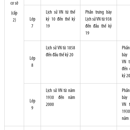
cơ sở
Lịch sử VN từ thế
Phần trưng bày
(cấp
Lớp
kỷ 10 đến thế kỷ
Lịch sử VN từ 938
2)
7
19
đến đầu thế kỷ
19
Lịch sử VN từ 1858
Phần
đến đầu thế kỷ 20
bày 
Lớp
VN t
8
đến 
kỷ 2
Lịch sử VN từ năm
Phần
1930 đến năm
bày 
Lớp
2000
VN 
9
193
năm 