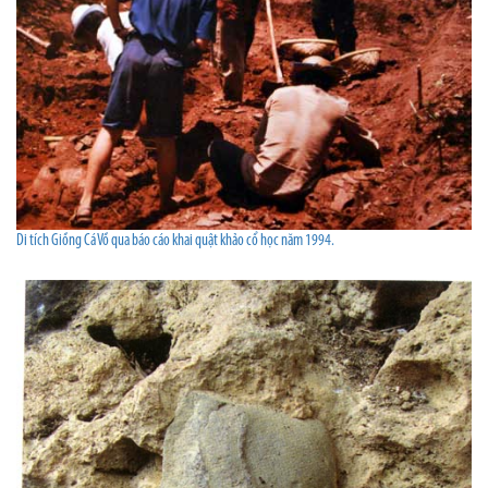
Di tích Giồng Cá Vồ qua báo cáo khai quật khảo cổ học năm 1994.