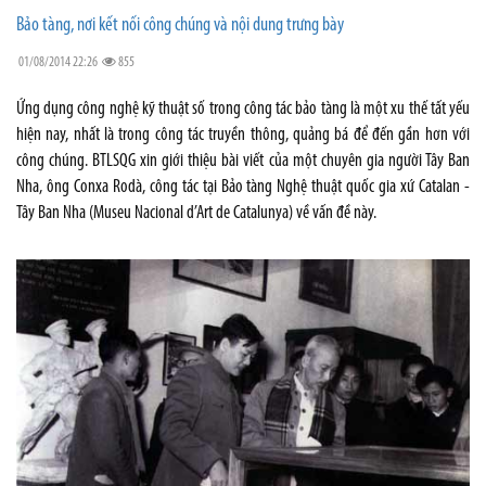
Bảo tàng, nơi kết nối công chúng và nội dung trưng bày
01/08/2014 22:26
855
Ứng dụng công nghệ kỹ thuật số trong công tác bảo tàng là một xu thế tất yếu
hiện nay, nhất là trong công tác truyền thông, quảng bá để đến gần hơn với
công chúng. BTLSQG xin giới thiệu bài viết của một chuyên gia người Tây Ban
Nha, ông Conxa Rodà, công tác tại Bảo tàng Nghệ thuật quốc gia xứ Catalan -
Tây Ban Nha (Museu Nacional d’Art de Catalunya) về vấn đề này.