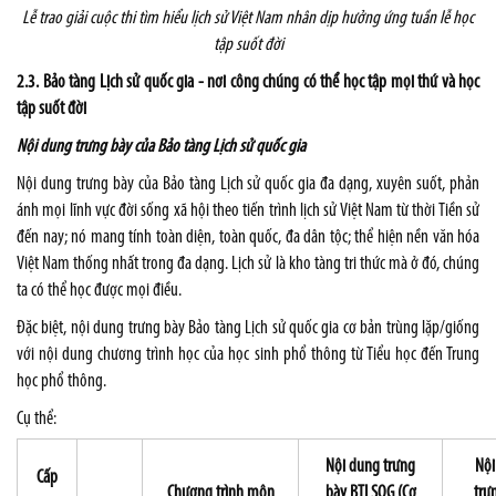
Lễ trao giải cuộc thi tìm hiểu lịch sử Việt Nam nhân dịp hưởng ứng tuần lễ học
tập suốt đời
2.3. Bảo tàng Lịch sử quốc gia - nơi công chúng có thể học tập mọi thứ và học
tập suốt đời
Nội dung trưng bày của Bảo tàng Lịch sử quốc gia
Nội dung trưng bày của Bảo tàng Lịch sử quốc gia đa dạng, xuyên suốt, phản
ánh mọi lĩnh vực đời sống xã hội theo tiến trình lịch sử Việt Nam từ thời Tiền sử
đến nay; nó mang tính toàn diện, toàn quốc, đa dân tộc; thể hiện nền văn hóa
Việt Nam thống nhất trong đa dạng. Lịch sử là kho tàng tri thức mà ở đó, chúng
ta có thể học được mọi điều.
Đặc biệt, nội dung trưng bày Bảo tàng Lịch sử quốc gia cơ bản trùng lặp/giống
với nội dung chương trình học của học sinh phổ thông từ Tiểu học đến Trung
học phổ thông.
Cụ thể:
Nội dung trưng
Nội
Cấp
Chương trình môn
bày BTLSQG (Cơ
trư