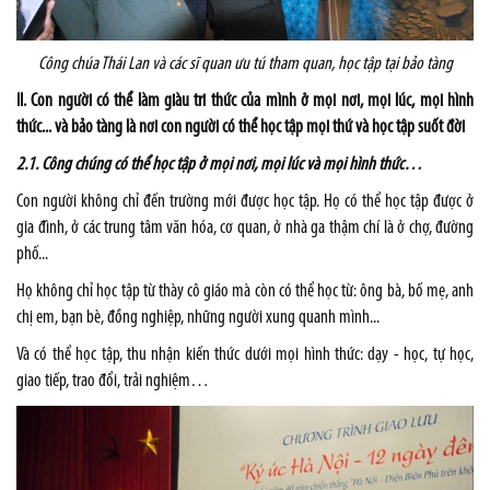
Công chúa Thái Lan và các sĩ quan ưu tú tham quan, học tập tại bảo tàng
II. Con người có thể làm giàu tri thức của mình ở mọi nơi, mọi lúc, mọi hình
thức... và bảo tàng là nơi con người có thể học tập mọi thứ và học tập suốt đời
2.1.
Công chúng có thể học tập ở mọi nơi, mọi lúc và mọi hình thức…
Con người không chỉ đến trường mới được học tập. Họ có thể học tập được ở
gia đình, ở các trung tâm văn hóa, cơ quan, ở nhà ga thậm chí là ở chợ, đường
phố...
Họ không chỉ học tập từ thày cô giáo mà còn có thể học từ: ông bà, bố mẹ, anh
chị em, bạn bè, đồng nghiệp, những người xung quanh mình...
Và có thể học tập, thu nhận kiến thức dưới mọi hình thức: dạy - học, tự học,
giao tiếp, trao đổi, trải nghiệm…