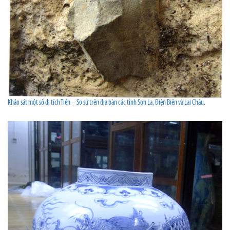
Khảo sát một số di tích Tiền – Sơ sử trên địa bàn các tỉnh Sơn La, Điện Biên và Lai Châu.