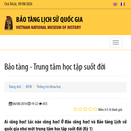
Chủ Nhật, 09/08/2026
BẢO TÀNG LỊCH SỬ QUỐC GIA
VIETNAM NATIONAL MUSEUM OF HISTORY
Toggle
navigatio
Bảo tàng - Trung tâm học tập suốt đời
Trang chủ
NEW
Thông tin khoa học
06/08/2014
19:22
855
Điểm: 0/5 (0 đánh giá)
Ai cũng học! Lúc nào cũng học! Ở đâu cũng học! và Bảo tàng Lịch sử
quốc gia như một trung tâm học tập suốt đời (Kỳ 1)