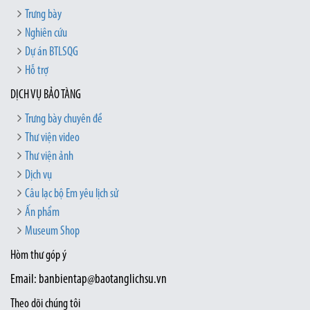
Trưng bày
Nghiên cứu
Dự án BTLSQG
Hỗ trợ
DỊCH VỤ BẢO TÀNG
Trưng bày chuyên đề
Thư viện video
Thư viện ảnh
Dịch vụ
Câu lạc bộ Em yêu lịch sử
Ấn phẩm
Museum Shop
Hòm thư góp ý
Email: banbientap@baotanglichsu.vn
Theo dõi chúng tôi