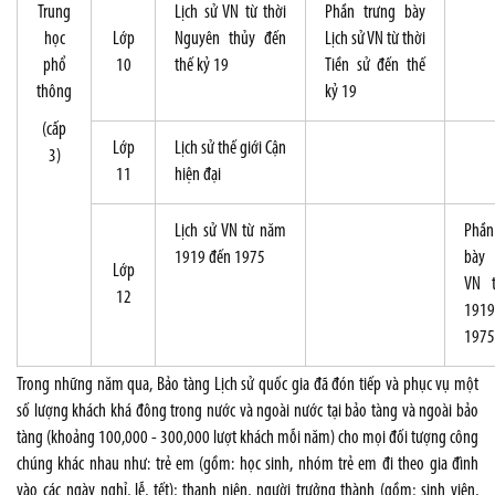
Trung
Lịch sử VN từ thời
Phần trưng bày
học
Lớp
Nguyên thủy đến
Lịch sử VN từ thời
phổ
10
thế kỷ 19
Tiền sử đến thế
thông
kỷ 19
(cấp
Lớp
Lịch sử thế giới Cận
3)
11
hiện đại
Lịch sử VN từ năm
Phần
1919 đến 1975
bày 
Lớp
VN 
12
191
1975
Trong những năm qua, Bảo tàng Lịch sử quốc gia đã đón tiếp và phục vụ một
số lượng khách khá đông trong nước và ngoài nước tại bảo tàng và ngoài bảo
tàng (khoảng 100,000 - 300,000 lượt khách mỗi năm) cho mọi đối tượng công
chúng khác nhau như: trẻ em (gồm: học sinh, nhóm trẻ em đi theo gia đình
vào các ngày nghỉ, lễ, tết); thanh niên, người trưởng thành (gồm; sinh viên,