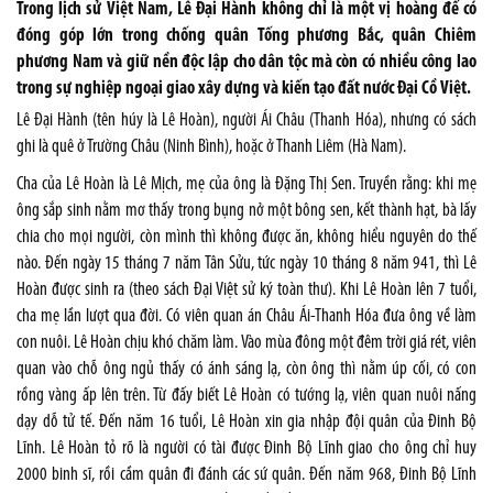
Trong lịch sử Việt Nam, Lê Đại Hành không chỉ là một vị hoàng đế có
đóng góp lớn trong chống quân Tống phương Bắc, quân Chiêm
phương Nam và giữ nền độc lập cho dân tộc mà còn có nhiều công lao
trong sự nghiệp ngoại giao xây dựng và kiến tạo đất nước Đại Cồ Việt.
Lê Đại Hành (tên húy là Lê Hoàn), người Ái Châu (Thanh Hóa), nhưng có sách
ghi là quê ở Trường Châu (Ninh Bình), hoặc ở Thanh Liêm (Hà Nam).
Cha của Lê Hoàn là Lê Mịch, mẹ của ông là Đặng Thị Sen. Truyền rằng: khi mẹ
ông sắp sinh nằm mơ thấy trong bụng nở một bông sen, kết thành hạt, bà lấy
chia cho mọi người, còn mình thì không được ăn, không hiểu nguyên do thế
nào. Đến ngày 15 tháng 7 năm Tân Sửu, tức ngày 10 tháng 8 năm 941, thì Lê
Hoàn được sinh ra (theo sách Đại Việt sử ký toàn thư). Khi Lê Hoàn lên 7 tuổi,
cha mẹ lần lượt qua đời. Có viên quan án Châu Ái-Thanh Hóa đưa ông về làm
con nuôi. Lê Hoàn chịu khó chăm làm. Vào mùa đông một đêm trời giá rét, viên
quan vào chỗ ông ngủ thấy có ánh sáng lạ, còn ông thì nằm úp cối, có con
rồng vàng ấp lên trên. Từ đấy biết Lê Hoàn có tướng lạ, viên quan nuôi nấng
dạy dỗ tử tế. Đến năm 16 tuổi, Lê Hoàn xin gia nhập đội quân của Đinh Bộ
Lĩnh. Lê Hoàn tỏ rõ là người có tài được Đinh Bộ Lĩnh giao cho ông chỉ huy
2000 binh sĩ, rồi cầm quân đi đánh các sứ quân. Đến năm 968, Đinh Bộ Lĩnh