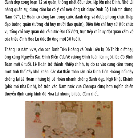
đánh dẹp xong loạn 12 sứ quân, thống nhất đất nước, lập lên nhà Đinh. Nhờ tài
năng quân sự, dũng cảm lại có ý chí nên ông rất được Đinh Bộ Lĩnh tin dùng.
Năm 971, Lê Hoàn có công lao trong cuộc dánh dẹp và được phong chức Thập
đạo tướng quân (tướng chỉ huy mười đạo quân), Điện tiền chỉ huy sứ (tức chức
vụ tổng chỉ huy quân đội cả nước Đại Cồ Việt), trực tiếp chỉ huy đội quân cấm vệ
của triều đình Hoa Lư (lúc đó ông mới 30 tuổi).
Tháng 10 năm 979, cha con Đinh Tiên Hoàng và Đinh Liễn bị Đỗ Thích giết hại,
ông cùng Nguyễn Bặc, Đinh Điền đưa Vệ vương Đinh Toàn lên ngôi, lúc đó Đinh
Toàn mới 6 tuổi. Lê Hoàn trở thành Nhiếp chính, tự do ra vào cung cấm trong
một tình thế đầy khó khăn. Các đại thần thân cận của Đinh Tiên Hoàng nổi dậy
chống lại Lê Hoàn nhưng bị Lê Hoàn nhanh chóng đánh dẹp. Ngô Nhật Khánh
(phò mã nhà Đinh), bỏ trốn vào Nam rước vua Champa cùng hơn nghìn chiến
thuyền định cướp kinh đô Hoa Lư nhưng bị bão đắm chết.