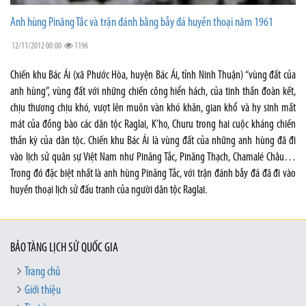
Anh hùng Pinăng Tắc và trận đánh bằng bẫy đá huyền thoại năm 1961
12/11/2012 00:00
1196
Chiến khu Bác Ái (xã Phước Hòa, huyện Bác Ái, tỉnh Ninh Thuận) “vùng đất của
anh hùng”, vùng đất với những chiến công hiển hách, của tinh thần đoàn kết,
chịu thương chịu khó, vượt lên muôn vàn khó khăn, gian khổ và hy sinh mất
mát của đồng bào các dân tộc Raglai, K’ho, Churu trong hai cuộc kháng chiến
thần kỳ của dân tộc. Chiến khu Bác Ái là vùng đất của những anh hùng đã đi
vào lịch sử quân sự Việt Nam như Pinăng Tắc, Pinăng Thạch, Chamalé Châu…
Trong đó đặc biệt nhất là anh hùng Pinăng Tắc, với trận đánh bẫy đá đã đi vào
huyền thoại lịch sử đấu tranh của người dân tộc Raglai.
BẢO TÀNG LỊCH SỬ QUỐC GIA
Trang chủ
Giới thiệu