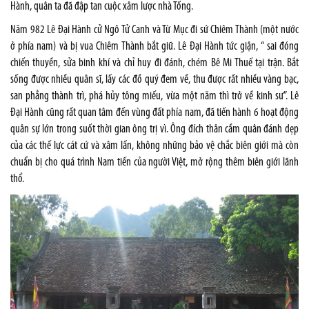
Hành, quân ta đã đập tan cuộc xâm lược nhà Tống.
Năm 982 Lê Đại Hành cử Ngô Tử Canh và Từ Mục đi sứ Chiêm Thành (một nước
ở phía nam) và bị vua Chiêm Thành bắt giữ. Lê Đại Hành tức giận, “ sai đóng
chiến thuyền, sửa binh khí và chỉ huy đi đánh, chém Bê Mi Thuế tại trận. Bắt
sống được nhiều quân sĩ, lấy các đồ quý đem về, thu được rất nhiều vàng bạc,
san phẳng thành trì, phá hủy tông miếu, vừa một năm thì trở về kinh sư”. Lê
Đại Hành cũng rất quan tâm đến vùng đất phía nam, đã tiến hành 6 hoạt động
quân sự lớn trong suốt thời gian ông trị vì. Ông đích thân cầm quân đánh dẹp
của các thế lực cát cứ và xâm lấn, không những bảo vệ chắc biên giới mà còn
chuẩn bị cho quá trình Nam tiến của người Việt, mở rộng thêm biên giới lãnh
thổ.