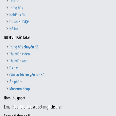
Tin tức
Trưng bày
Nghiên cứu
Dự án BTLSQG
Hỗ trợ
DỊCH VỤ BẢO TÀNG
Trưng bày chuyên đề
Thư viện video
Thư viện ảnh
Dịch vụ
Câu lạc bộ Em yêu lịch sử
Ấn phẩm
Museum Shop
Hòm thư góp ý
Email: banbientap@baotanglichsu.vn