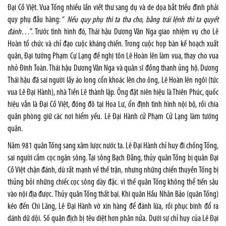
Đại Cồ Việt. Vua Tống nhiều lần viết thư sang dụ và de dọa bắt triều đình phải
quy phụ đầu hàng: “
Nếu quy phụ thì ta tha cho, bằng trái lệnh thì ta quyết
đánh…
”. Trước tình hình đó, Thái hậu Dương Vân Nga giao nhiệm vụ cho Lê
Hoàn tổ chức và chỉ đạo cuộc kháng chiến. Trong cuộc họp bàn kế hoạch xuất
quân, Đại tướng Phạm Cự Lạng đề nghị tôn Lê Hoàn lên làm vua, thay cho vua
nhỏ Đinh Toàn. Thái hậu Dương Vân Nga và quân sĩ đồng thanh ủng hộ. Dương
Thái hậu đã sai người lấy áo long cổn khoác lên cho ông, Lê Hoàn lên ngôi (tức
vua Lê Đại Hành), nhà Tiền Lê thành lập. Ông đặt niên hiệu là Thiên Phúc, quốc
hiệu vẫn là Đại Cồ Việt, đóng đô tại Hoa Lư, ổn định tình hình nội bộ, rồi chia
quân phòng giữ các nơi hiểm yếu. Lê Đại Hành cử Phạm Cử Lạng làm tướng
quân.
Năm 981 quân Tống sang xâm lược nước ta. Lê Đại Hành chỉ huy đi chống Tống,
sai người cắm cọc ngăn sông. Tại sông Bạch Đằng, thủy quân Tống bị quân Đại
Cồ Việt chặn đánh, dù rất mạnh về thế trận, nhưng những chiến thuyền Tống bị
thủng bỏi những chiếc cọc sông dày đặc. vì thế quân Tống không thể tiến sâu
vào nội địa được. Thủy quân Tống thất bại. Khi quân Hầu Nhân Bảo (quân Tống)
kéo đến Chi Lăng, Lê Đại Hành vờ xin hàng để đánh lừa, rồi phục binh đổ ra
dánh dữ dội. Số quân địch bị têu diệt hơn phân nửa. Dưới sự chỉ huy của Lê Đại