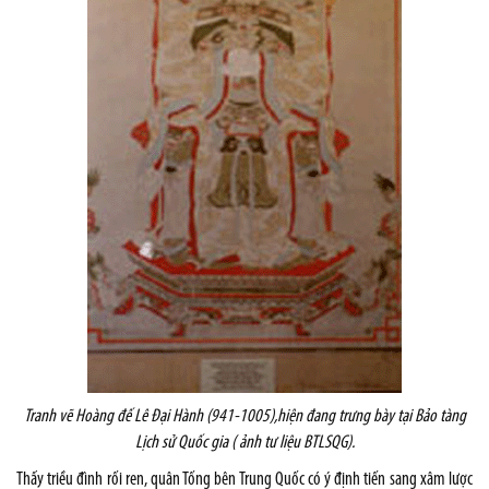
Tranh vẽ Hoàng đế Lê Đại Hành (941-1005),hiện đang trưng bày tại Bảo tàng
Lịch sử Quốc gia ( ảnh tư liệu BTLSQG).
Thấy triều đình rối ren, quân Tống bên Trung Quốc có ý định tiến sang xâm lược