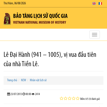
Thứ Năm, 06/08/2026
BẢO TÀNG LỊCH SỬ QUỐC GIA
VIETNAM NATIONAL MUSEUM OF HISTORY
Toggle
navigatio
Lê Đại Hành (941 – 1005), vị vua đầu tiên
của nhà Tiền Lê.
Trang chủ
NEW
Nhân vật lịch sử
23/07/2013
00:00
2414
Điểm: 0/5 (0 đánh giá)