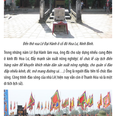
Đền thờ vua Lê Đại Hành ở cố đô Hoa Lư, Ninh Bình.
Trong những năm Lê Đại Hành làm vua, ông đã cho xây dựng nhiều cung điện
ở kinh đô Hoa Lư, đẩy mạnh sản xuất nông nghiệp(
tổ chức lễ cày tịch điền
hàng năm để khuyến khích nhân dân sản xuất nông nghiệp, cho quân sĩ đào
đắp nhiều kênh, đê, mở mang đường sá…)
. Ông là người đầu tiên tổ chức đào
sông. Công trình đào sông của nhà Lê( hiện nay vẫn còn ở Thanh Hóa và là một
di tích lịch sử).