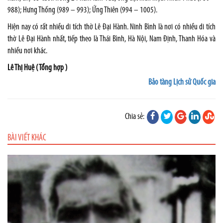
988); Hưng Thống (989 – 993); Ứng Thiên (994 – 1005).
Hiện nay có rất nhiều di tích thờ Lê Đại Hành. Ninh Bình là nơi có nhiều di tích
thờ Lê Đại Hành nhất, tiếp theo là Thái Bình, Hà Nội, Nam Định, Thanh Hóa và
nhiều nơi khác.
Lê Thị Huệ ( Tổng hợp )
Bảo tàng Lịch sử Quốc gia
Chia sẻ:
BÀI VIẾT KHÁC