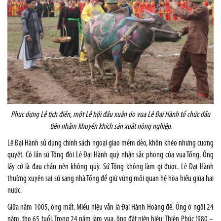
Phục dựng Lễ tịch điền, một Lễ hội đầu xuân do vua Lê Đại Hành tổ chức đầu
tiên nhằm khuyến khích sản xuất nông nghiệp.
Lê Đại Hành sử dụng chính sách ngoại giao mềm dẻo, khôn khéo nhưng cương
quyết. Có lần sứ Tống đòi Lê Đại Hành quỳ nhận sắc phong của vua Tống. Ông
lấy cớ là đau chân nên không quỳ. Sứ Tống không làm gì được. Lê Đại Hành
thường xuyên sai sứ sang nhà Tống để giữ vững mối quan hệ hòa hiếu giữa hai
nước.
Giữa năm 1005, ông mất. Miếu hiệu vẫn là Đại Hành Hoàng đế. Ông ở ngôi 24
năm, thọ 65 tuổi. Trong 24 năm làm vua, ông đặt niên hiệu: Thiên Phúc (980 –