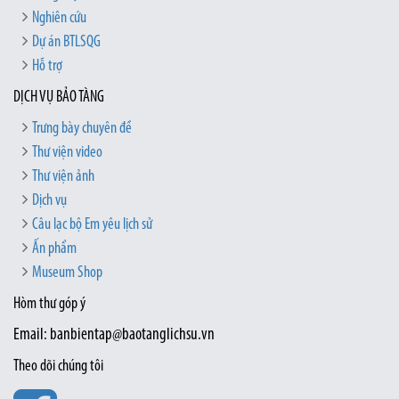
Nghiên cứu
Dự án BTLSQG
Hỗ trợ
DỊCH VỤ BẢO TÀNG
Trưng bày chuyên đề
Thư viện video
Thư viện ảnh
Dịch vụ
Câu lạc bộ Em yêu lịch sử
Ấn phẩm
Museum Shop
Hòm thư góp ý
Email: banbientap@baotanglichsu.vn
Theo dõi chúng tôi