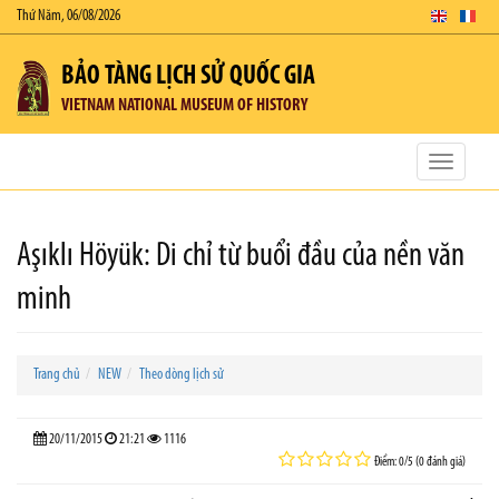
Thứ Năm, 06/08/2026
BẢO TÀNG LỊCH SỬ QUỐC GIA
VIETNAM NATIONAL MUSEUM OF HISTORY
Toggle
navigatio
Aşıklı Höyük: Di chỉ từ buổi đầu của nền văn
minh
Trang chủ
NEW
Theo dòng lịch sử
20/11/2015
21:21
1116
Điểm: 0/5 (0 đánh giá)