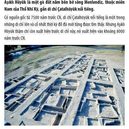
Aşıklı Höyük là một gò đất nằm bên bờ sông Menlendiz, thuộc miền
Nam của Thổ Nhĩ Kỳ, gần di chỉ Çatalhöyük nổi tiếng.
Có nguồn gốc từ 7500 năm trước CN, di chỉ Çatalhöyük nổi tiếng là một trong
những di chỉ lớn và cổ nhất thời kỳ đồ đá mới từng được tìm thấy. Nhưng Aşıklı
Höyük thậm chí còn xuất hiện trước di chỉ này, nó xuất hiện vào khoảng 8000
năm trước CN.