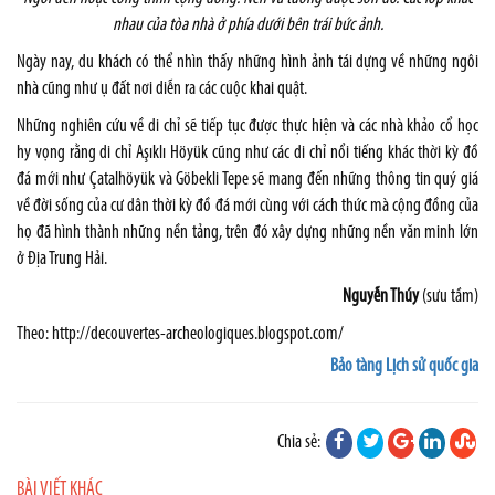
nhau của tòa nhà ở phía dưới bên trái bức ảnh.
Ngày nay, du khách có thể nhìn thấy những hình ảnh tái dựng về những ngôi
nhà cũng như ụ đất nơi diễn ra các cuộc khai quật.
Những nghiên cứu về di chỉ sẽ tiếp tục được thực hiện và các nhà khảo cổ học
hy vọng rằng di chỉ Aşıklı Höyük cũng như các di chỉ nổi tiếng khác thời kỳ đồ
đá mới như Çatalhöyük và Göbekli Tepe sẽ mang đến những thông tin quý giá
về đời sống của cư dân thời kỳ đồ đá mới cùng với cách thức mà cộng đồng của
họ đã hình thành những nền tảng, trên đó xây dựng những nền văn minh lớn
ở Địa Trung Hải.
Nguyễn Thúy
(sưu tầm)
Theo:
http://decouvertes-archeologiques.blogspot.com/
Bảo tàng Lịch sử quốc gia
Chia sẻ:
BÀI VIẾT KHÁC