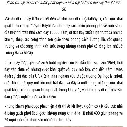
Phần còn lại của di chỉ được phát hiện có niên đại từ thiên niên kỷ thứ 8 trước
CN.
Mặc dù di chỉ này ít được biết đến và nhỏ hơn di chỉ Çatalhöyük, các cuộc khai
quật khảo cổ học ở Aşıklı Höyük đã cho thấy cách nhìn phong phú về cuộc sống
của một thị trấn nhỏ cách đây 10000 năm, di tích này xuất hiện trước cả những
kim tự tháp, các công trình tôn giáo theo phong cách Lưỡng Hà, các quảng
trường và các công trình kiến trúc trong những thành phố cố rộng lớn nhất ở
Lưỡng Hà và Ai Cập.
Di tích này được giáo sư Ian A.Todd nghiên cứu lần đầu tiên vào năm 1964, thời
này vẫn chưa có những cuộc khai quật với quy mô lớn, cho đến năm 1989,
dưới sự chỉ đạo của Ufuk Esin, nhà nghiên cứu thuộc trường Đại học Istanbul,
cuộc khai quật quy mô lớn mới bắt đầu, và đây là một trong những cuộc khai
quật khảo cổ học quan trọng nhất trong khu vực, và hiện nay di chỉ này vẫn
đang được nghiên cứu và tìm kiếm.
Những khám phá được phát hiện ở di chỉ Aşıklı Höyük gồm có các cấu trúc nhà
ở bằng gạch phơi (loại gạch không nung chín ở lò), ít nhất 400 gian phòng và
70 ngôi mộ nằm dưới sàn nhà được tìm thấy.