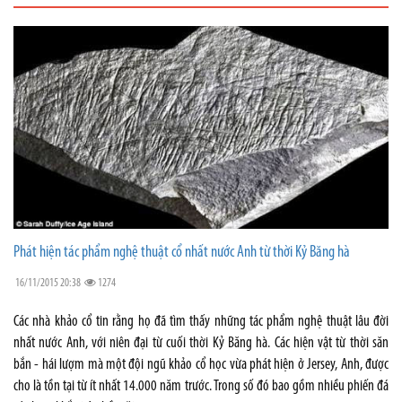
Phát hiện tác phẩm nghệ thuật cổ nhất nước Anh từ thời Kỷ Băng hà
16/11/2015 20:38
1274
Các nhà khảo cổ tin rằng họ đã tìm thấy những tác phẩm nghệ thuật lâu đời
nhất nước Anh, với niên đại từ cuối thời Kỷ Băng hà. Các hiện vật từ thời săn
bắn - hái lượm mà một đội ngũ khảo cổ học vừa phát hiện ở Jersey, Anh, được
cho là tồn tại từ ít nhất 14.000 năm trước. Trong số đó bao gồm nhiều phiến đá