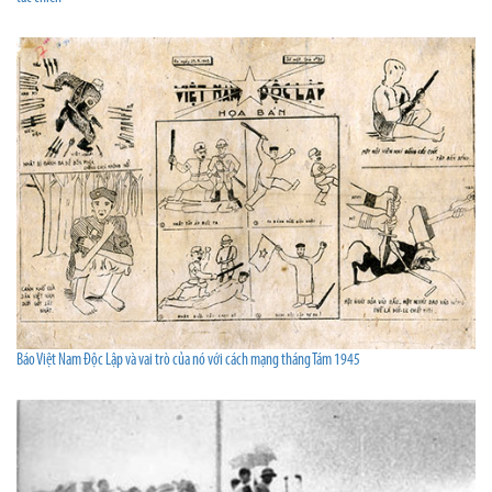
Báo Việt Nam Độc Lập và vai trò của nó với cách mạng tháng Tám 1945