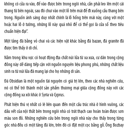
không có cửa ra vào, để vào được bên trong ngôi nhà, cần phải leo lên một cái
thang từ bên ngoài, sau đó chui vào một lỗ trên mái để đi xuống cầu thang bên
trong. Nguồn ánh sáng duy nhất chính là lỗ hổng trên mái này, cùng với một
hoặc hai lỗ ở tường, những lỗ này quá nhỏ để có thể gọi là cửa sổ theo tiêu
chuẩn hiện đại”.
Một tảng đá bằng vỏ chai và các hiện vật khác bằng đá bazan, đá granite đã
được tìm thấy ở di chỉ.
Nằm trong khu vực có hoạt động địa chất núi lửa từ xa xưa, cư dân trong cộng
đồng này dễ dàng tiếp cận với nguồn nguyên liệu phong phú, những chất liệu
sinh ra từ núi lửa đã mang lại cho họ những di sản.
Đá Obsidian là một nguồn tài nguyên có giá trị lớn, theo các nhà nghiên cứu,
nó có thể trở thành một sản phẩm thương mại giữa cộng đồng này với các
cộng đồng xa xôi khác ở
Syria
và
Cyprus
.
Phát hiện thú vị nhất có lẽ liên quan đến một cấu trúc nhà ở hình vuông, các
dấu vết của nội thất bên trong ngôi nhà có trát thạch cao hoàn toàn được sơn
màu son đỏ. Những nghiên cứu bên trong ngôi nhà này cho thấy trong từng
góc nhà đều có một tảng đá lớn, trên đó có đặt một cọc bằng gỗ. Ông Bozbay