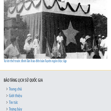
Từ lời thề trước đình Tân Trào đến bản Tuyên ngôn Độc lập
BẢO TÀNG LỊCH SỬ QUỐC GIA
Trang chủ
Giới thiệu
Tin tức
Trưng bày