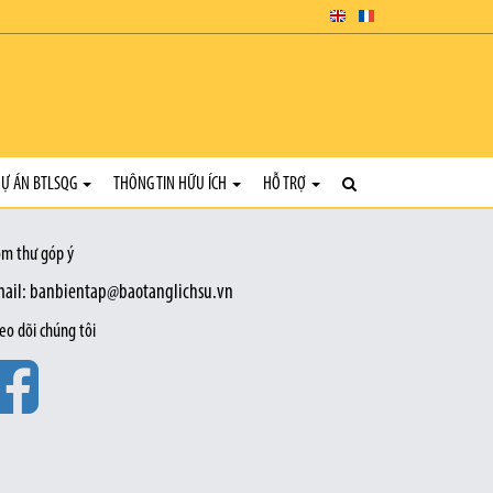
Ự ÁN BTLSQG
THÔNG TIN HỮU ÍCH
HỖ TRỢ
m thư góp ý
ail: banbientap@baotanglichsu.vn
eo dõi chúng tôi