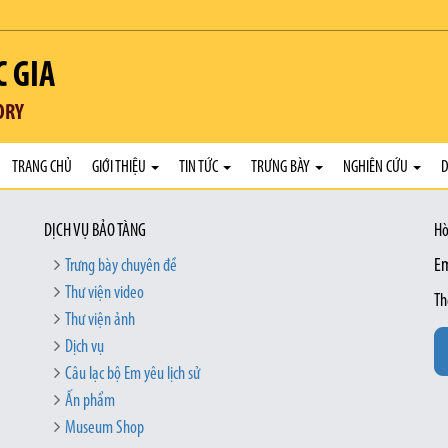
C GIA
ORY
TRANG CHỦ
GIỚI THIỆU
TIN TỨC
TRƯNG BÀY
NGHIÊN CỨU
D
DỊCH VỤ BẢO TÀNG
Hò
Trưng bày chuyên đề
Em
Thư viện video
Th
Thư viện ảnh
Dịch vụ
Câu lạc bộ Em yêu lịch sử
Ấn phẩm
Museum Shop