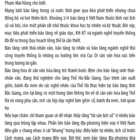
Phạm Mai Hùng cho biết.
Mạng lưới bảo tàng trong cả nước thời gian qua khá phát triển nhưng chưa
đồng bộ và hơi thiên lệch. Khoảng 3/4 bảo tàng ở Việt Nam thuộc lĩnh vực lịch
sử-xã hội, còn một phần rất nhỏ thuộc khoa học tự nhiên và kỹ thuật. Bởi vậy,
mục tiêu phát triển bảo tàng về giáo dục, KH-KT và ngành nghề truyền thống
đã đề ra trong Quy hoạch tổng thể là cần thiết.
Bảo tàng sinh thái-nhân văn, bảo tàng tư nhân và bảo tàng ngành nghề thủ
công truyền thống là những xu hướng lớn mà Cục Di sản văn hóa xúc tiến
trong tương lai gần.
Bảo tàng hóa di sản văn hóa làng trở thành bước đệm cho bảo tàng sinh thái-
nhân văn, đang thử nghiệm cho làng Thổ Hà-Bắc Giang. Quy trình sản xuất
gốm, bánh đa nem do các nghệ nhân của Thổ Hà thực hiện tại bảo tàng tỉnh
Bắc Giang, còn tại làng có một trung tâm thông tin về di sản văn hóa làng Thổ
Hà và vùng phụ cận, mở các lớp dạy nghề làm gốm cổ, bánh đa nem, hát quan
họ
Nếu bạn chăm chỉ tham quan sẽ dễ nhận thấy rằng “tài sản lịch sử” ở nhiều bảo
tàng quá trùng lặp nhau. Phần lớn bảo tàng địa phương hiện nay ở Việt Nam
đều gần y chang nhau ở cái “khung” trưng bày: điều kiện tự nhiên, lịch sử trước
Cách mạng, sau Cách mạng đến nay. Bởi thế, xem bảo tàng địa phương khá