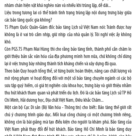
nhàm chán hiện vật khá nghèo nàn và nhiều khi trùng lặp, dễ dãi...
Liệu trong tương lai có thể tránh tình trạng trùng lặp nội dung trưng bày giữa
các bảo tàng quốc gia không?
TS Phạm Quốc Quân-Giám đốc bảo tàng Lịch sử Việt Nam nói: Tránh được hay
không là ở vai trò cầm nhịp, giữ nhịp của nhà quản lý. Tôi nghĩ việc ấy không
khó.
Còn PGS.TS Phạm Mai Hùng thì cho rằng bảo tàng tỉnh, thành phố cần chăm lo
giới thiệu bản sắc văn hóa của địa phương mình hơn nữa, chứ không chỉ dừng
lại ở việc trưng bày những thành tích kháng chiến và xây dựng đã qua.
Theo bản Quy hoạch tổng thể, sẽ từng bước hoàn thiện, nâng cao chất lượng và
mở rộng phạm vi hoạt động đối với một số bảo tàng chuyên ngành có các bộ
sưu tập quý hiếm, có giá trị nghiên cứu khoa học, trưng bày và giới thiệu nhằm
thu hút khách tham quan và phát triển du lịch. Đó là các bảo tàng Lịch sử TP Hồ
Chí Minh, Hải dương học, Địa chất Việt Nam, Điêu khắc Chăm...
Một cán bộ Cục Di sản (Bộ Văn hóa - Thông tin) cho biết:: Bảo tàng thế giới rất
chú ý chương trình giáo dục. Mỗi loại công chúng có một chương trình riêng,
không còn là bài giảng mà tạo điều kiện cho người ta khám phá. Bảo tàng của
Việt Nam phải thay đổi để hút khách. Bảo tàng Hồ Chí Minh là bảo tàng duy