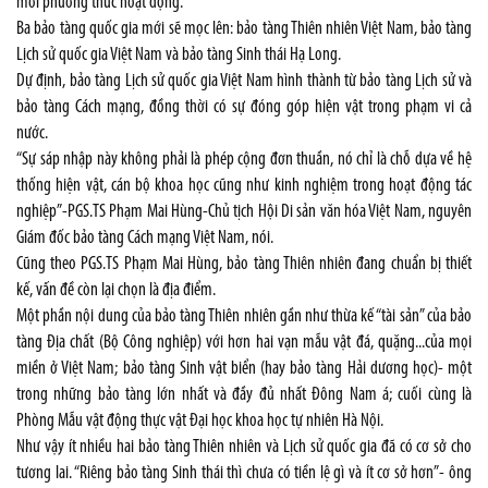
mới phương thức hoạt động.
Ba bảo tàng quốc gia mới sẽ mọc lên: bảo tàng Thiên nhiên Việt Nam, bảo tàng
Lịch sử quốc gia Việt Nam và bảo tàng Sinh thái Hạ Long.
Dự định, bảo tàng Lịch sử quốc gia Việt Nam hình thành từ bảo tàng Lịch sử và
bảo tàng Cách mạng, đồng thời có sự đóng góp hiện vật trong phạm vi cả
nước.
“Sự sáp nhập này không phải là phép cộng đơn thuần, nó chỉ là chỗ dựa về hệ
thống hiện vật, cán bộ khoa học cũng như kinh nghiệm trong hoạt động tác
nghiệp”-PGS.TS Phạm Mai Hùng-Chủ tịch Hội Di sản văn hóa Việt Nam, nguyên
Giám đốc bảo tàng Cách mạng Việt Nam, nói.
Cũng theo PGS.TS Phạm Mai Hùng, bảo tàng Thiên nhiên đang chuẩn bị thiết
kế, vấn đề còn lại chọn là địa điểm.
Một phần nội dung của bảo tàng Thiên nhiên gần như thừa kế “tài sản” của bảo
tàng Địa chất (Bộ Công nghiệp) với hơn hai vạn mẫu vật đá, quặng...của mọi
miền ở Việt Nam; bảo tàng Sinh vật biển (hay bảo tàng Hải dương học)- một
trong những bảo tàng lớn nhất và đầy đủ nhất Đông Nam á; cuối cùng là
Phòng Mẫu vật động thực vật Đại học khoa học tự nhiên Hà Nội.
Như vậy ít nhiều hai bảo tàng Thiên nhiên và Lịch sử quốc gia đã có cơ sở cho
tương lai. “Riêng bảo tàng Sinh thái thì chưa có tiền lệ gì và ít cơ sở hơn”- ông