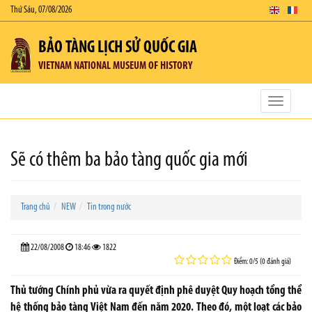
Thứ Sáu, 07/08/2026
BẢO TÀNG LỊCH SỬ QUỐC GIA
VIETNAM NATIONAL MUSEUM OF HISTORY
Toggle
navigatio
Sẽ có thêm ba bảo tàng quốc gia mới
Trang chủ
NEW
Tin trong nước
22/08/2008
18:46
1822
Điểm: 0/5 (0 đánh giá)
Thủ tướng Chính phủ vừa ra quyết định phê duyệt Quy hoạch tổng thể
hệ thống bảo tàng Việt Nam đến năm 2020. Theo đó, một loạt các bảo