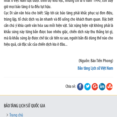
nhất ở Việt Nam đạt được trình độ khu vực, nhưng chỉ là ở năm 1990, còn bây
giờ mọi bảo tàng ở ta đều tụt hậu.
Cục Di sản văn hóa cho biết: Sắp tới các bảo tàng phải khắc phục sự đơn điệu,
trùng lặp, tổ chức dịch vụ ăn nhanh và đồ uống cho khách tham quan. Đặc biệt
cần chú ý khía cạnh văn hóa sau mỗi hiện vật. Sức nặng hiện vật không phải là
khẩu súng này từng bắn được bao nhiêu giặc, chiến dịch này thu thắng lợi gì,
mà là khẩu súng ấy được chế tác cải tiến ra sao, người bắn đã dùng thế nào cho
hiệu quả, cái đặc sắc của chiến dịch kia ở đâu...
(Nguồn: Báo Tiền Phong)
Bảo tàng Lịch sử Việt Nam
Chia sẻ:
BẢO TÀNG LỊCH SỬ QUỐC GIA
Trang chủ