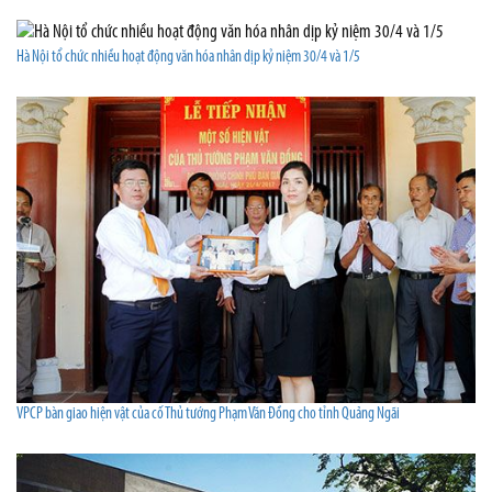
Hà Nội tổ chức nhiều hoạt động văn hóa nhân dịp kỷ niệm 30/4 và 1/5
VPCP bàn giao hiện vật của cố Thủ tướng Phạm Văn Đồng cho tỉnh Quảng Ngãi