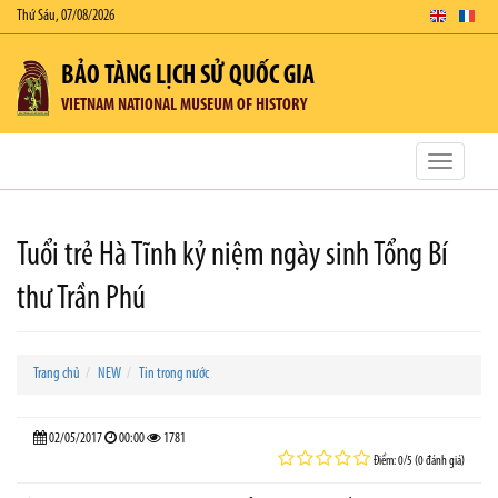
Thứ Sáu, 07/08/2026
BẢO TÀNG LỊCH SỬ QUỐC GIA
VIETNAM NATIONAL MUSEUM OF HISTORY
Toggle
navigatio
Tuổi trẻ Hà Tĩnh kỷ niệm ngày sinh Tổng Bí
thư Trần Phú
Trang chủ
NEW
Tin trong nước
02/05/2017
00:00
1781
Điểm: 0/5 (0 đánh giá)