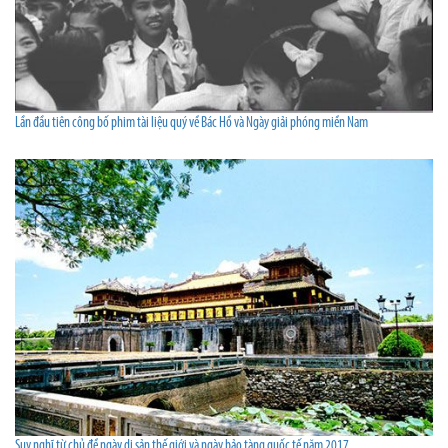
Lần đầu tiên công bố phim tài liệu quý về Bác Hồ và Ngày giải phóng miền Nam
Suy nghĩ từ chủ đề ngày di sản thế giới và ngày bảo tàng quốc tế năm 2017