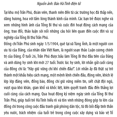
Nguồn ảnh: Báo Hà Tĩnh điện tử
Tại khu mộ Trần Phú, đoàn viên, thanh niên đến từ các trường học đã thắp nến,
dâng hương, hoa với tấm lòng thành kính của mình. Các bạn trẻ được nghe và
xem những hình ảnh của Tổng Bí thư và cuộc đời hoạt động cách mạng của
ông; trao đổi, thảo luận sôi nổi những câu hỏi liên quan đến cuộc đời và sự
nghiệp của Tổng Bí thư Trần Phú.
Đồng chí Trần Phú sinh ngày 1/5/1904, quê tại xã Tùng Ảnh, là một người con
ưu tú của Đảng, của nhân dân Việt Nam, là người soạn thảo Luận cương chính
trị của Đảng. Ở tuổi 26, Trần Phú được bầu làm Tổng Bí thư đầu tiên của Đảng
và anh dũng hy sinh khi mới 27 tuổi. Trước lúc hy sinh, lời nhắn gửi cuối cùng
của đồng chí là: “Hãy giữ vững chí khí chiến đấu!”. Lời nhắn ấy đã thật sự trở
thành một khẩu hiệu cách mạng, một mệnh lệnh chiến đấu, động viên, khích lệ
lớp lớp đảng viên, đồng bào, đồng chí giữ vững niềm tin, siết chặt đội ngũ,
vượt qua khó khăn, gian khổ và khốc liệt, kiên quyết tranh đấu đến thắng lợi
cuối cùng của cách mạng. Qua hoạt động kỷ niệm ngày sinh của Tổng Bí thư
Trần Phú, giúp tuổi trẻ Hà Tĩnh hiểu rõ và tôn vinh những đóng góp to lớn của
đồng chí trong công cuộc đấu tranh giải phóng dân tộc, từ đó bồi đắp tinh thần
yêu nước, trách nhiệm của tuổi trẻ trong công cuộc xây dựng và bảo vệ Tổ