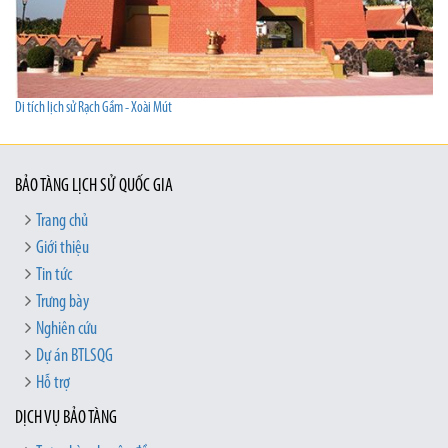
Di tích lịch sử Rạch Gầm - Xoài Mút
BẢO TÀNG LỊCH SỬ QUỐC GIA
Trang chủ
Giới thiệu
Tin tức
Trưng bày
Nghiên cứu
Dự án BTLSQG
Hỗ trợ
DỊCH VỤ BẢO TÀNG